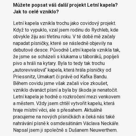
Můžete popsat váš další projekt Letní kapela?
Jak to celé vzniklo?
Letní kapela vznikla trochu jako covidový projekt.
Když to vypuklo, vzal jsem rodinu do Rychleb, kde
obvykle žiju asi třetinu roku. V té době mě začaly
napadat písničky, které se následně objevily na
debutové desce. Původně Letní kapela vznikla tak,
že jsme se scházeli s klukama u táboráků, popíjeli
pivo a hráli na kytary. Byla to tedy tak trochu
„autorevivalová“ kapela, která hrála písničky od
Priessnitz, Umakart či právě od Kafka Bandu.
Během covidu jsme však začali více zkoušet,
vzniklo dvanáct písní a byla by škoda je nenatočit.
Letní kapela je hodně o rozkročení mezi venkovem
a městem. Vždy jsem chtěl vytvořit kapelu, která
hraje místní věci, ale s přesahem. Aktuálně
pracujeme na nových písničkách a čeká nás také
nahrávání písně k osmdesátinám Václava Neckáře.
Napsal jsem ji společně s Dušanem Neuwerthem.