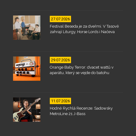
27.07.2026
Festival Beseda je za dveřmi. V Tasově
zahrají Liturgy, Horse Lords i Načeva
29.07.2026
Orange Baby Terror: dvacet wattů v
aparátu, který se vejde do batohu
11.07.2026
Hodně Rychlá Recenze: Sadowsky
MetroLine 21 J-Bass