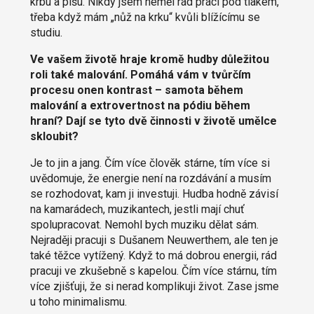
krbu a píšu. Nikdy jsem neměl rád práci pod tlakem,
třeba když mám „nůž na krku“ kvůli blížícímu se
studiu.
Ve vašem životě hraje kromě hudby důležitou
roli také malování. Pomáhá vám v tvůrčím
procesu onen kontrast – samota během
malování a extrovertnost na pódiu během
hraní? Dají se tyto dvě činnosti v životě umělce
skloubit?
Je to jin a jang. Čím více člověk stárne, tím více si
uvědomuje, že energie není na rozdávání a musím
se rozhodovat, kam ji investuji. Hudba hodně závisí
na kamarádech, muzikantech, jestli mají chuť
spolupracovat. Nemohl bych muziku dělat sám.
Nejraději pracuji s Dušanem Neuwerthem, ale ten je
také těžce vytížený. Když to má dobrou energii, rád
pracuji ve zkušebně s kapelou. Čím více stárnu, tím
více zjišťuji, že si nerad komplikuji život. Zase jsme
u toho minimalismu.