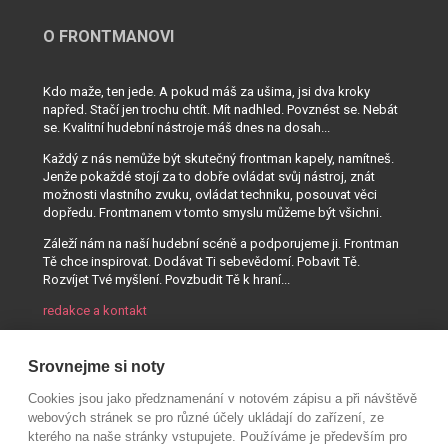
O FRONTMANOVI
Kdo maže, ten jede. A pokud máš za ušima, jsi dva kroky
napřed. Stačí jen trochu chtít. Mít nadhled. Povznést se. Nebát
se. Kvalitní hudební nástroje máš dnes na dosah...
Každý z nás nemůže být skutečný frontman kapely, namítneš.
Jenže pokaždé stojí za to dobře ovládat svůj nástroj, znát
možnosti vlastního zvuku, ovládat techniku, posouvat věci
dopředu. Frontmanem v tomto smyslu můžeme být všichni.
Záleží nám na naší hudební scéně a podporujeme ji. Frontman
Tě chce inspirovat. Dodávat Ti sebevědomí. Pobavit Tě.
Rozvíjet Tvé myšlení. Povzbudit Tě k hraní...
redakce a kontakt
Srovnejme si noty
Cookies jsou jako předznamenání v notovém zápisu a při návštěvě
webových stránek se pro různé účely ukládají do zařízení, ze
kterého na naše stránky vstupujete. Používáme je především pro