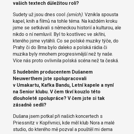
vašich textech důležitou roli?
Sudety už jsou dnes cool
(smích)
. Vznikla spousta
kapel, knih a filmů na tohle téma. Na každém kroku
jsme se setkávali s německou historií a kulturou, ale
nikdo o ní nemluvil. Byl to kostlivec ve skříni,
kterého jsme vytáhli. Co se polské muziky týče, do
Prahy či do Brna bylo daleko a polská rádia či
muzika byly mnohem progresivnější než ty naše.
Více nás proto ovlivnila polská scéna než ta česká.
S hudebním producentem Dušanem
Neuwerthem jste spolupracovali
v Umakartu, Kafka Bandu, Letní kapele a nyní
na Senior klubu. V čem tkví kouzlo této
dlouholeté spolupráce? V čem jste si tak
zásadně sedli?
Dušana jsem potkal při našich koncertech s
Priessnitz v Kopřivnici, kde měl klub Nora a malé
studio, do kterého mě pozval a pouštěl mi dema