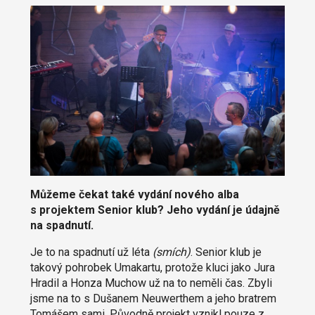
Můžeme čekat také vydání nového alba
s projektem Senior klub? Jeho vydání je údajně
na spadnutí.
Je to na spadnutí už léta
(smích)
. Senior klub je
takový pohrobek Umakartu, protože kluci jako Jura
Hradil a Honza Muchow už na to neměli čas. Zbyli
jsme na to s Dušanem Neuwerthem a jeho bratrem
Tomášem sami. Původně projekt vznikl pouze z