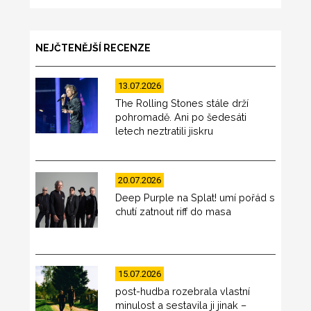
NEJČTENĚJŠÍ RECENZE
13.07.2026
The Rolling Stones stále drží
pohromadě. Ani po šedesáti
letech neztratili jiskru
20.07.2026
Deep Purple na Splat! umí pořád s
chutí zatnout riff do masa
15.07.2026
post-hudba rozebrala vlastní
minulost a sestavila ji jinak –