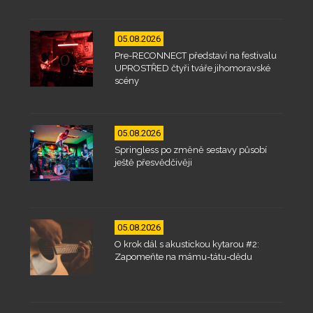
05.08.2026
Pre-RECONNECT představí na festivalu
UPROSTŘED čtyři tváře jihomoravské
scény
05.08.2026
Springless po změně sestavy působí
ještě přesvědčivěji
05.08.2026
O krok dál s akustickou kytarou #2:
Zapomeňte na mámu-tátu-dědu