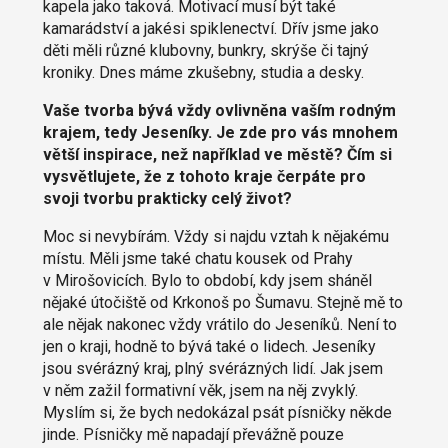
kapela jako taková. Motivací musí být také
kamarádství a jakési spiklenectví. Dřív jsme jako
děti měli různé klubovny, bunkry, skrýše či tajný
kroniky. Dnes máme zkušebny, studia a desky.
Vaše tvorba bývá vždy ovlivněna vaším rodným
krajem, tedy Jeseníky. Je zde pro vás mnohem
větší inspirace, než například ve městě? Čím si
vysvětlujete, že z tohoto kraje čerpáte pro
svoji tvorbu prakticky celý život?
Moc si nevybírám. Vždy si najdu vztah k nějakému
místu. Měli jsme také chatu kousek od Prahy
v Mirošovicích. Bylo to období, kdy jsem sháněl
nějaké útočiště od Krkonoš po Šumavu. Stejně mě to
ale nějak nakonec vždy vrátilo do Jeseníků. Není to
jen o kraji, hodně to bývá také o lidech. Jeseníky
jsou svérázný kraj, plný svérázných lidí. Jak jsem
v něm zažil formativní věk, jsem na něj zvyklý.
Myslím si, že bych nedokázal psát písničky někde
jinde. Písničky mě napadají převážně pouze