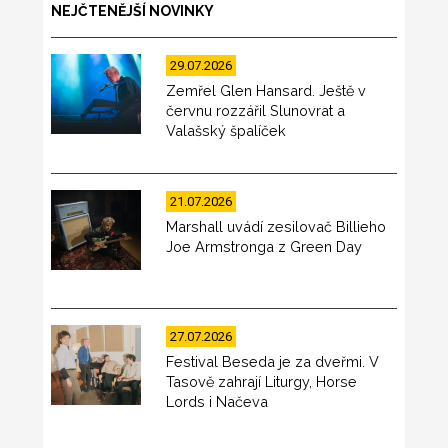
NEJČTENĚJŠÍ NOVINKY
29.07.2026
Zemřel Glen Hansard. Ještě v
červnu rozzářil Slunovrat a
Valašský špalíček
21.07.2026
Marshall uvádí zesilovač Billieho
Joe Armstronga z Green Day
27.07.2026
Festival Beseda je za dveřmi. V
Tasově zahrají Liturgy, Horse
Lords i Načeva