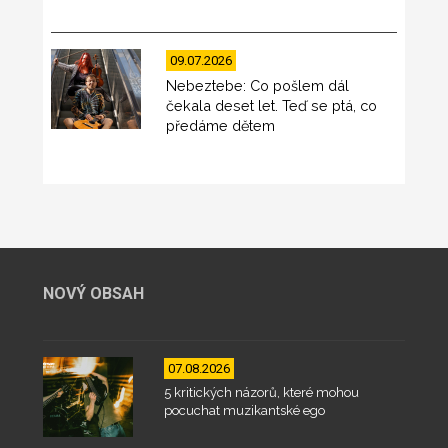
09.07.2026
Nebeztebe: Co pošlem dál
čekala deset let. Teď se ptá, co
předáme dětem
NOVÝ OBSAH
07.08.2026
5 kritických názorů, které mohou
pocuchat muzikantské ego