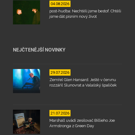
04.08.2026
post-hudba: Nechtěli jsme bestof. Chtěli
jsme dát písním nový život
NEJČTENĚJŠÍ NOVINKY
29.07.2026
Zemřel Glen Hansard. Ještě v červnu
rozzářil Slunovrat a Valašský špalíček
21.07.2026
Marshall uvádí zesilovač Billieho Joe
Armstronga z Green Day