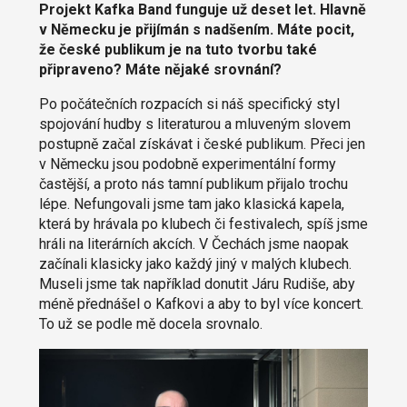
Projekt Kafka Band funguje už deset let. Hlavně
v Německu je přijímán s nadšením. Máte pocit,
že české publikum je na tuto tvorbu také
připraveno? Máte nějaké srovnání?
Po počátečních rozpacích si náš specifický styl
spojování hudby s literaturou a mluveným slovem
postupně začal získávat i české publikum. Přeci jen
v Německu jsou podobně experimentální formy
častější, a proto nás tamní publikum přijalo trochu
lépe. Nefungovali jsme tam jako klasická kapela,
která by hrávala po klubech či festivalech, spíš jsme
hráli na literárních akcích. V Čechách jsme naopak
začínali klasicky jako každý jiný v malých klubech.
Museli jsme tak například donutit Járu Rudiše, aby
méně přednášel o Kafkovi a aby to byl více koncert.
To už se podle mě docela srovnalo.