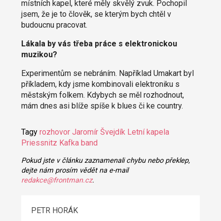
místních kapel, které měly skvělý zvuk. Pochopil
jsem, že je to člověk, se kterým bych chtěl v
budoucnu pracovat.
Lákala by vás třeba práce s elektronickou
muzikou?
Experimentům se nebráním. Například Umakart byl
příkladem, kdy jsme kombinovali elektroniku s
městským folkem. Kdybych se měl rozhodnout,
mám dnes asi blíže spíše k blues či ke country.
Tagy
rozhovor
Jaromír Švejdík
Letní kapela
Priessnitz
Kafka band
Pokud jste v článku zaznamenali chybu nebo překlep,
dejte nám prosím vědět na e-mail
redakce@frontman.cz
.
PETR HORÁK