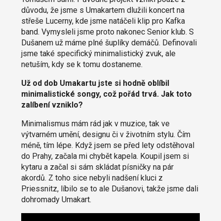
důvodu, že jsme s Umakartem dlužili koncert na
střeše Lucerny, kde jsme natáčeli klip pro Kafka
band. Vymysleli jsme proto nakonec Senior klub. S
Dušanem už máme plné šuplíky demáčů. Definovali
jsme také specifický minimalistický zvuk, ale
netuším, kdy se k tomu dostaneme.
Už od dob Umakartu jste si hodně oblíbil
minimalistické songy, což pořád trvá. Jak toto
zalíbení vzniklo?
Minimalismus mám rád jak v muzice, tak ve
výtvarném umění, designu či v životním stylu. Čím
méně, tím lépe. Když jsem se před lety odstěhoval
do Prahy, začala mi chybět kapela. Koupil jsem si
kytaru a začal si sám skládat písničky na pár
akordů. Z toho sice nebyli nadšení kluci z
Priessnitz, líbilo se to ale Dušanovi, takže jsme dali
dohromady Umakart.