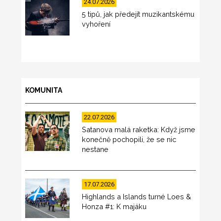
24.07.2026
5 tipů, jak předejít muzikantskému
vyhoření
KOMUNITA
22.07.2026
Satanova malá raketka: Když jsme
konečně pochopili, že se nic
nestane
17.07.2026
Highlands a Islands turné Loes &
Honza #1: K majáku