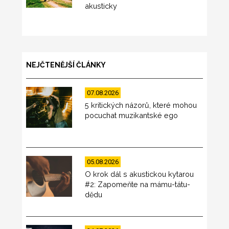
akusticky
NEJČTENĚJŠÍ ČLÁNKY
07.08.2026
5 kritických názorů, které mohou
pocuchat muzikantské ego
05.08.2026
O krok dál s akustickou kytarou
#2: Zapomeňte na mámu-tátu-
dědu