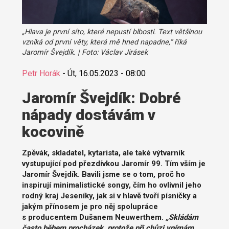
„Hlava je první síto, které nepustí blbosti. Text většinou
vzniká od první věty, která mě hned napadne,“ říká
Jaromír Švejdík. | Foto: Václav Jirásek
Petr Horák
-
Út, 16.05.2023 - 08:00
Jaromír Švejdík: Dobré
nápady dostávám v
kocovině
Zpěvák, skladatel, kytarista, ale také výtvarník
vystupující pod přezdívkou Jaromír 99. Tím vším je
Jaromír Švejdík. Bavili jsme se o tom, proč ho
inspirují minimalistické songy, čím ho ovlivnil jeho
rodný kraj Jeseníky, jak si v hlavě tvoří písničky a
jakým přínosem je pro něj spolupráce
s producentem Dušanem Neuwerthem.
„Skládám
často během procházek, protože při chůzi vnímám