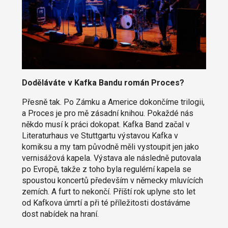
Doděláváte v Kafka Bandu román Proces?
Přesně tak. Po Zámku a Americe dokončíme trilogii,
a Proces je pro mě zásadní knihou. Pokaždé nás
někdo musí k práci dokopat. Kafka Band začal v
Literaturhaus ve Stuttgartu výstavou Kafka v
komiksu a my tam původně měli vystoupit jen jako
vernisážová kapela. Výstava ale následně putovala
po Evropě, takže z toho byla regulérní kapela se
spoustou koncertů především v německy mluvících
zemích. A furt to nekončí. Příští rok uplyne sto let
od Kafkova úmrtí a při té příležitosti dostáváme
dost nabídek na hraní.