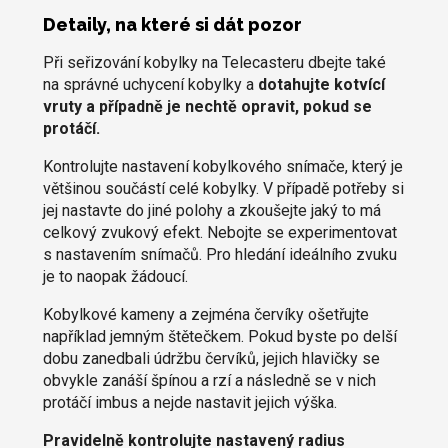
Detaily, na které si dát pozor
Při seřizování kobylky na Telecasteru dbejte také
na správné uchycení kobylky a
dotahujte kotvící
vruty a případně je nechtě opravit, pokud se
protáčí.
Kontrolujte nastavení kobylkového snímače, který je
většinou součástí celé kobylky. V případě potřeby si
jej nastavte do jiné polohy a zkoušejte jaký to má
celkový zvukový efekt. Nebojte se experimentovat
s nastavením snímačů. Pro hledání ideálního zvuku
je to naopak žádoucí.
Kobylkové kameny a zejména červíky ošetřujte
například jemným štětečkem. Pokud byste po delší
dobu zanedbali údržbu červíků, jejich hlavičky se
obvykle zanáší špínou a rzí a následně se v nich
protáčí imbus a nejde nastavit jejich výška.
Pravidelně kontrolujte nastavený radius