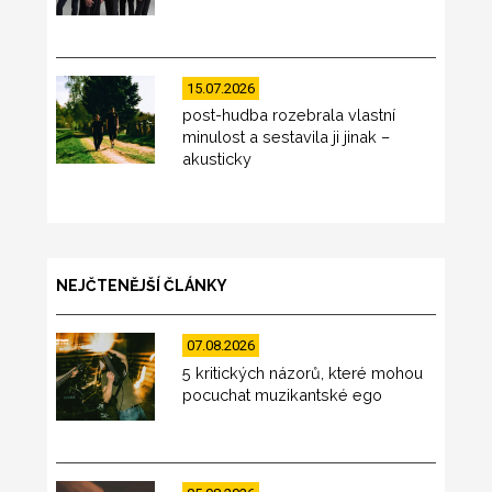
15.07.2026
post-hudba rozebrala vlastní
minulost a sestavila ji jinak –
akusticky
NEJČTENĚJŠÍ ČLÁNKY
07.08.2026
5 kritických názorů, které mohou
pocuchat muzikantské ego