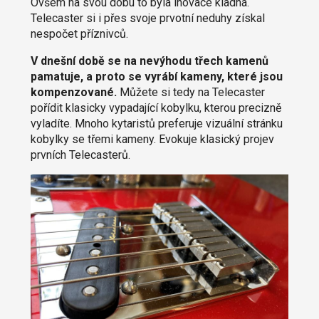
Ovšem na svou dobu to byla inovace kladná.
Telecaster si i přes svoje prvotní neduhy získal
nespočet příznivců.
V dnešní době se na nevýhodu třech kamenů
pamatuje, a proto se vyrábí kameny, které jsou
kompenzované.
Můžete si tedy na Telecaster
pořídit klasicky vypadající kobylku, kterou precizně
vyladíte. Mnoho kytaristů preferuje vizuální stránku
kobylky se třemi kameny. Evokuje klasický projev
prvních Telecasterů.