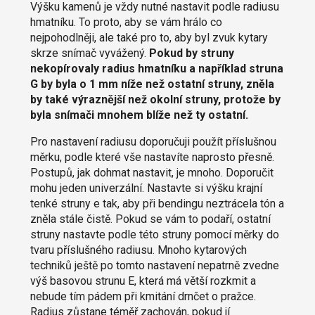
Výšku kamenů je vždy nutné nastavit podle radiusu
hmatníku. To proto, aby se vám hrálo co
nejpohodlněji, ale také pro to, aby byl zvuk kytary
skrze snímač vyvážený.
Pokud by struny
nekopírovaly radius hmatníku a například struna
G by byla o 1 mm níže než ostatní struny, zněla
by také výraznější než okolní struny, protože by
byla snímači mnohem blíže než ty ostatní.
Pro nastavení radiusu doporučuji použít příslušnou
měrku, podle které vše nastavíte naprosto přesně.
Postupů, jak dohmat nastavit, je mnoho. Doporučit
mohu jeden univerzální. Nastavte si výšku krajní
tenké struny e tak, aby při bendingu neztrácela tón a
zněla stále čistě. Pokud se vám to podaří, ostatní
struny nastavte podle této struny pomocí měrky do
tvaru příslušného radiusu. Mnoho kytarových
techniků ještě po tomto nastavení nepatrně zvedne
výš basovou strunu E, která má větší rozkmit a
nebude tím pádem při kmitání drnčet o pražce.
Radius zůstane téměř zachován, pokud jí