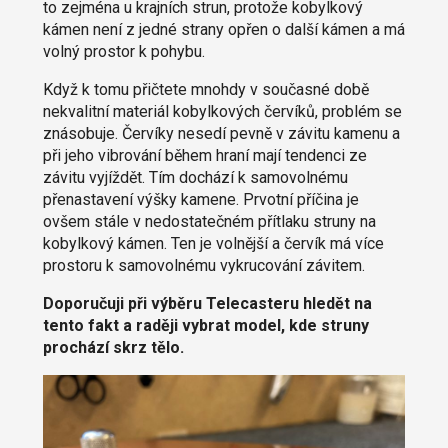
to zejména u krajních strun, protože kobylkový
kámen není z jedné strany opřen o další kámen a má
volný prostor k pohybu.
Když k tomu přičtete mnohdy v současné době
nekvalitní materiál kobylkových červíků, problém se
znásobuje. Červíky nesedí pevně v závitu kamenu a
při jeho vibrování během hraní mají tendenci ze
závitu vyjíždět. Tím dochází k samovolnému
přenastavení výšky kamene. Prvotní příčina je
ovšem stále v nedostatečném přítlaku struny na
kobylkový kámen. Ten je volnější a červík má více
prostoru k samovolnému vykrucování závitem.
Doporučuji při výběru Telecasteru hledět na
tento fakt a raději vybrat model, kde struny
prochází skrz tělo.