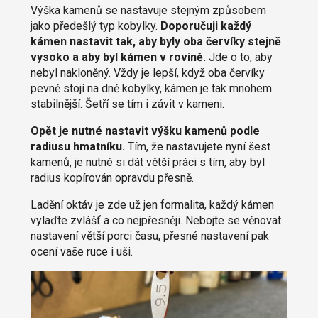
Výška kamenů se nastavuje stejným způsobem
jako předešlý typ kobylky.
Doporučuji každý
kámen nastavit tak, aby byly oba červíky stejně
vysoko a aby byl kámen v rovině.
Jde o to, aby
nebyl nakloněný. Vždy je lepší, když oba červíky
pevně stojí na dně kobylky, kámen je tak mnohem
stabilnější. Šetří se tím i závit v kameni.
Opět je nutné nastavit výšku kamenů podle
radiusu hmatníku.
Tím, že nastavujete nyní šest
kamenů, je nutné si dát větší práci s tím, aby byl
radius kopírován opravdu přesně.
Ladění oktáv je zde už jen formalita, každý kámen
vylaďte zvlášť a co nejpřesněji. Nebojte se věnovat
nastavení větší porci času, přesné nastavení pak
ocení vaše ruce i uši.