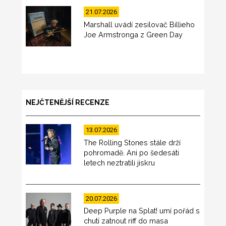
21.07.2026
Marshall uvádí zesilovač Billieho
Joe Armstronga z Green Day
NEJČTENĚJŠÍ RECENZE
13.07.2026
The Rolling Stones stále drží
pohromadě. Ani po šedesáti
letech neztratili jiskru
20.07.2026
Deep Purple na Splat! umí pořád s
chutí zatnout riff do masa