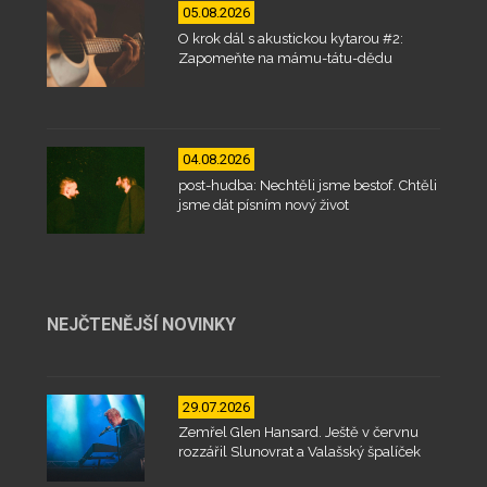
05.08.2026
O krok dál s akustickou kytarou #2:
Zapomeňte na mámu-tátu-dědu
04.08.2026
post-hudba: Nechtěli jsme bestof. Chtěli
jsme dát písním nový život
NEJČTENĚJŠÍ NOVINKY
29.07.2026
Zemřel Glen Hansard. Ještě v červnu
rozzářil Slunovrat a Valašský špalíček