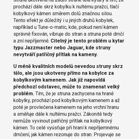
prochází dále skrz kobylku k nultému pražci, tlačí
kobylkový kámen směrem dolů značnou silou.
Tento efekt je důležitý i u jiných druhů kobylek,
například u Tune-o-matic, kde, pokud není kámen
správně fixován, vibruje do stran a struna poté drnčí
a zní nepříjemně.
Citelný je tento problém u kytar
typu Jazzmaster nebo Jaguar, kde struny
nevytváří patřičný přítlak na kameny.
U méně kvalitních modelů nevedou struny skrz
tělo, ale jsou ukotveny přímo na kobylce za
kobylkovým kamenem. Jak již napovídá
předchozí odstavec, může to znamenat velký
problém.
Tím, že je struna zachycena na hraně
kobylky, prochází pod kobylkovým kamenem a až
poté je provlečena kamenem na jeho vrchní hranu
a směřuje dále k nultému pražci. Zákonitě tedy
nemůže vyvinout patřičný přítlak na kobylkový
kámen. To celé vyúsťuje při hraní k nepříjemnému
drnčení, jak kámen rezonuje do stran. Projevuje se