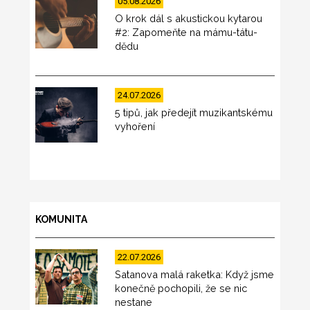
05.08.2026
O krok dál s akustickou kytarou
#2: Zapomeňte na mámu-tátu-
dědu
24.07.2026
5 tipů, jak předejít muzikantskému
vyhoření
KOMUNITA
22.07.2026
Satanova malá raketka: Když jsme
konečně pochopili, že se nic
nestane