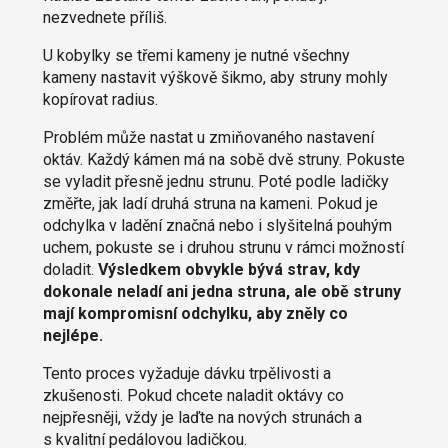
nezvednete příliš.
U kobylky se třemi kameny je nutné všechny
kameny nastavit výškově šikmo, aby struny mohly
kopírovat radius.
Problém může nastat u zmiňovaného nastavení
oktáv. Každý kámen má na sobě dvě struny. Pokuste
se vyladit přesně jednu strunu. Poté podle ladičky
změřte, jak ladí druhá struna na kameni. Pokud je
odchylka v ladění značná nebo i slyšitelná pouhým
uchem, pokuste se i druhou strunu v rámci možností
doladit.
Výsledkem obvykle bývá strav, kdy
dokonale neladí ani jedna struna, ale obě struny
mají kompromisní odchylku, aby zněly co
nejlépe.
Tento proces vyžaduje dávku trpělivosti a
zkušenosti. Pokud chcete naladit oktávy co
nejpřesněji, vždy je laďte na nových strunách a
s kvalitní pedálovou ladičkou.