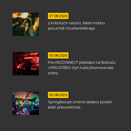
07.08.2026
5 kritických názorů, které mohou
pocuchat muzikantské ego
05.08.2026
Pre-RECONNECT představí na festivalu
UPROSTŘED čtyři tváře jihomoravské
scény
05.08.2026
Springless po změně sestavy působí
ještě přesvědčivěji