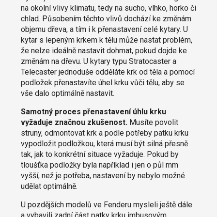
na okolní vlivy klimatu, tedy na sucho, vlhko, horko či
chlad. Působením těchto vlivů dochází ke změnám
objemu dřeva, a tím i k přenastavení celé kytary. U
kytar s lepeným krkem k tělu může nastat problém,
že nelze ideálně nastavit dohmat, pokud dojde ke
změnám na dřevu. U kytary typu Stratocaster a
Telecaster jednoduše odděláte krk od těla a pomocí
podložek přenastavíte úhel krku vůči tělu, aby se
vše dalo optimálně nastavit.
Samotný proces přenastavení úhlu krku
vyžaduje značnou zkušenost.
Musíte povolit
struny, odmontovat krk a podle potřeby patku krku
vypodložit podložkou, která musí být silná přesně
tak, jak to konkrétní situace vyžaduje. Pokud by
tloušťka podložky byla například i jen o půl mm
vyšší, než je potřeba, nastavení by nebylo možné
udělat optimálně.
U pozdějších modelů ve Fenderu mysleli ještě dále
a vybavili zadní část patky krku imbusovým