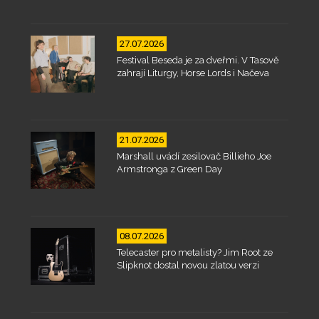
27.07.2026
Festival Beseda je za dveřmi. V Tasově
zahrají Liturgy, Horse Lords i Načeva
21.07.2026
Marshall uvádí zesilovač Billieho Joe
Armstronga z Green Day
08.07.2026
Telecaster pro metalisty? Jim Root ze
Slipknot dostal novou zlatou verzi