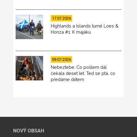
17.07.2026
Highlands a Islands turné Loes &
Honza #1: K majáku
09.07.2026
Nebeztebe: Co pošlem dál
čekala deset let. Teď se ptá, co
předáme dětem
NOVÝ OBSAH