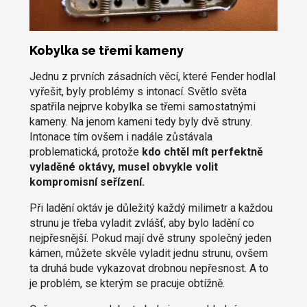
Kobylka se třemi kameny
Jednu z prvních zásadních věcí, které Fender hodlal
vyřešit, byly problémy s intonací. Světlo světa
spatřila nejprve kobylka se třemi samostatnými
kameny. Na jenom kameni tedy byly dvě struny.
Intonace tím ovšem i nadále zůstávala
problematická, protože
kdo chtěl mít perfektně
vyladěné oktávy, musel obvykle volit
kompromisní seřízení.
Při ladění oktáv je důležitý každý milimetr a každou
strunu je třeba vyladit zvlášť, aby bylo ladění co
nejpřesnější. Pokud mají dvě struny společný jeden
kámen, můžete skvěle vyladit jednu strunu, ovšem
ta druhá bude vykazovat drobnou nepřesnost. A to
je problém, se kterým se pracuje obtížně.