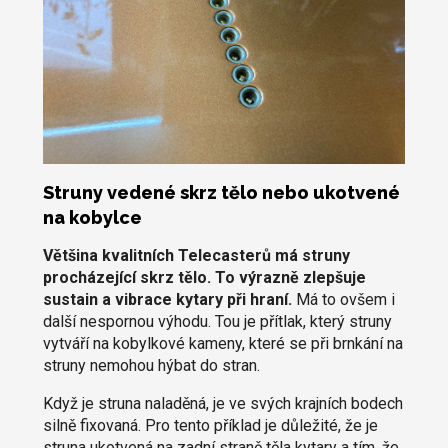
Struny vedené skrz tělo nebo ukotvené
na kobylce
Většina kvalitních Telecasterů má struny
procházející skrz tělo. To výrazně zlepšuje
sustain a vibrace kytary při hraní.
Má to ovšem i
další nespornou výhodu. Tou je přítlak, který struny
vytváří na kobylkové kameny, které se při brnkání na
struny nemohou hýbat do stran.
Když je struna naladěná, je ve svých krajních bodech
silně fixovaná. Pro tento příklad je důležité, že je
struna ukotvená na zadní straně těla kytary a tím, že