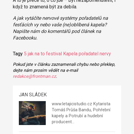
A to je přece to, o co jde – být nezapomenutelní, i
když to znamená být za debila.
A jak vytáčíte nervové systémy pořadatelů na
fesťácích vy nebo vaše (ne)oblíbená kapela?
Napište nám do komentářů pod článek na
Facebooku.
Tagy
5
jak na to
festival
Kapela
pořadatel
nervy
Pokud jste v článku zaznamenali chybu nebo překlep,
dejte nám prosím vědět na e-mail
redakce@frontman.cz
.
JAN SLÁDEK
www.letajicistudio.cz
Kytarista
Tomáš
Průša Bandu,
Pohřební
kapely
a
Potrubí
a hudební
producent…