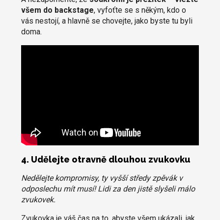
všem do backstage
, vyfoťte se s někým, kdo o
vás nestojí, a hlavně se chovejte, jako byste tu byli
doma.
4. Udělejte otravně dlouhou zvukovku
Nedělejte kompromisy, ty vyšší středy zpěvák v
odposlechu mít musí! Lidi za den jistě slyšeli málo
zvukovek.
Zvukovka je váš čas na to, abyste všem ukázali, jak