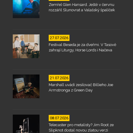
Zemřel Glen Hansard. Ještě v červnu
rozzářil Slunovrat a Valašský špalíček
27.07.2026
Festival Beseda je za dveřmi. V Tasově
zahrají Liturgy, Horse Lords i Načeva
21.07.2026
Marshall uvádí zesilovač Billieho Joe
Armstronga z Green Day
08.07.2026
Telecaster pro metalisty? Jim Root ze
Slipknot dostal novou zlatou verzi