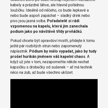
kabely a prázdné láhve, ale hlavně pořádnou
loužičku. Ideálně od něčeho, co bude lepkavé a
nebo bude aspoň zapáchat – sladký drink nebo
pivo jsou jasná volba.
Pořadatelé si rádi
vzpomenou na kapelu, která jim zanechala
podium jako po návštěvě třídy prvňáčků
.
Pokud chcete být opravdoví mistři, přidejte k tomu
ještě pár rozbitých strun nebo zapomenutý
náplastník.
Pódium by mělo vypadat, jako by tudy
prošel hurikán jménem váš kapelní chaos
. A
když už jste v tom, nezapomeňte někde nechat
kapsičku s drobečky od sušenek – ať má technik
něco na zub, až bude všechno uklízet.