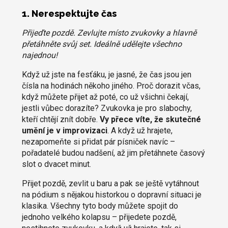
1. Nerespektujte čas
Přijeďte pozdě. Zevlujte místo zvukovky a hlavně
přetáhněte svůj set. Ideálně udělejte všechno
najednou!
Když už jste na fesťáku, je jasné, že čas jsou jen
čísla na hodinách někoho jiného. Proč dorazit včas,
když můžete přijet až poté, co už všichni čekají,
jestli vůbec dorazíte? Zvukovka je pro slabochy,
kteří chtějí znít dobře.
Vy přece víte, že skutečné
umění je v improvizaci
. A když už hrajete,
nezapomeňte si přidat pár písniček navíc –
pořadatelé budou nadšení, až jim přetáhnete časový
slot o dvacet minut.
Přijet pozdě, zevlit u baru a pak se ještě vytáhnout
na pódium s nějakou historkou o dopravní situaci je
klasika. Všechny tyto body můžete spojit do
jednoho velkého kolapsu – přijedete pozdě,