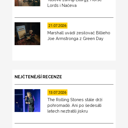
Lords i Načeva
21.07.2026
Marshall uvádí zesilovač Billieho
Joe Armstronga z Green Day
NEJČTENĚJŠÍ RECENZE
13.07.2026
The Rolling Stones stále drží
pohromadě. Ani po šedesáti
letech neztratili jiskru