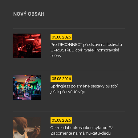
NOVÝ OBSAH
05.08.2026
Pre-RECONNECT představí na festivalu
UPROSTŘED čtyři tváře jihomoravské
scény
05.08.2026
Springless po změně sestavy působí
ještě přesvědčivěji
05.08.2026
O krok dál s akustickou kytarou #2:
Zapomeňte na mámu-tátu-dědu