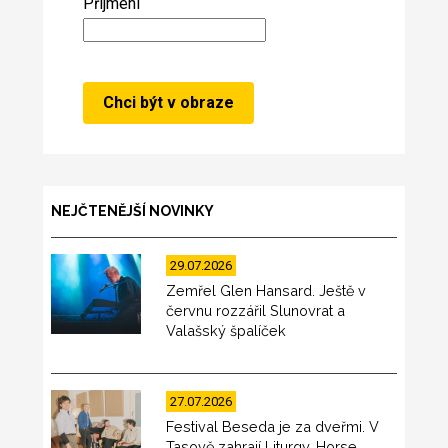
Příjmení
NEJČTENĚJŠÍ NOVINKY
29.07.2026
Zemřel Glen Hansard. Ještě v
červnu rozzářil Slunovrat a
Valašský špalíček
27.07.2026
Festival Beseda je za dveřmi. V
Tasově zahrají Liturgy, Horse