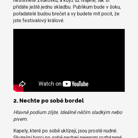
nestihnete zvukovku, a když už hrajete, tak si
přidáte ještě jednu skladbu. Publikum bude v šoku,
pořadatelé budou brečet a vy budete mít pocit, že
jste festivalový králové.
2. Nechte po sobě bordel
Hlavně podium zlijte. Ideálně něčím sladkým nebo
pivem.
Kapely, které po sobě uklízejí, jsou prostě nudné.
Skuteční borci po sobě nechají nejenom rozházené