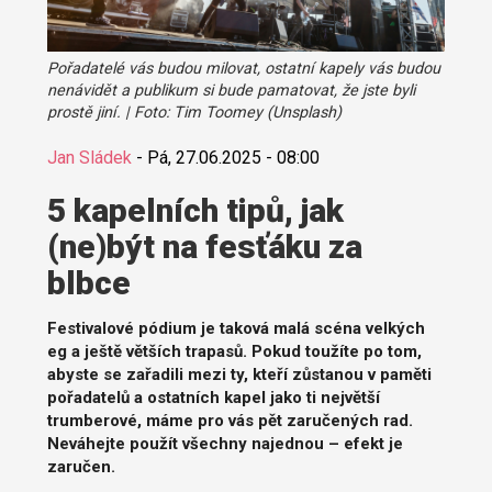
Pořadatelé vás budou milovat, ostatní kapely vás budou
nenávidět a publikum si bude pamatovat, že jste byli
prostě jiní. | Foto: Tim Toomey (Unsplash)
Jan Sládek
-
Pá, 27.06.2025 - 08:00
5 kapelních tipů, jak
(ne)být na fesťáku za
blbce
Festivalové pódium je taková malá scéna velkých
eg a ještě větších trapasů. Pokud toužíte po tom,
abyste se zařadili mezi ty, kteří zůstanou v paměti
pořadatelů a ostatních kapel jako ti největší
trumberové, máme pro vás pět zaručených rad.
Neváhejte použít všechny najednou – efekt je
zaručen.