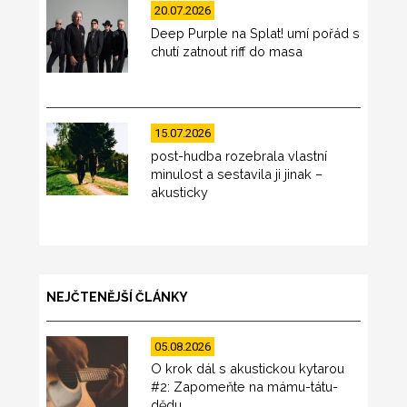
20.07.2026
Deep Purple na Splat! umí pořád s
chutí zatnout riff do masa
15.07.2026
post-hudba rozebrala vlastní
minulost a sestavila ji jinak –
akusticky
NEJČTENĚJŠÍ ČLÁNKY
05.08.2026
O krok dál s akustickou kytarou
#2: Zapomeňte na mámu-tátu-
dědu