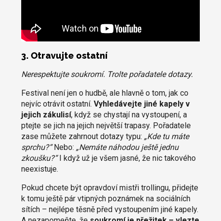
3. Otravujte ostatní
Nerespektujte soukromí. Trolte pořadatele dotazy.
Festival není jen o hudbě, ale hlavně o tom, jak co
nejvíc otrávit ostatní.
Vyhledávejte jiné kapely v
jejich zákulisí
, když se chystají na vystoupení, a
ptejte se jich na jejich největší trapasy. Pořadatele
zase můžete zahrnout dotazy typu:
„Kde tu máte
sprchu?“
Nebo:
„Nemáte náhodou ještě jednu
zkoušku?“
I když už je všem jasné, že nic takového
neexistuje.
Pokud chcete být opravdoví mistři trollingu, přidejte
k tomu ještě pár vtipných poznámek na sociálních
sítích – nejlépe těsně před vystoupením jiné kapely.
A nezapomeňte, že
soukromí je přežitek – vlezte