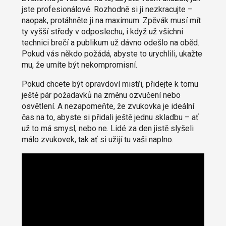
jste profesionálové. Rozhodně si ji nezkracujte –
naopak, protáhněte ji na maximum. Zpěvák musí mít
ty vyšší středy v odposlechu, i když už všichni
technici brečí a publikum už dávno odešlo na oběd.
Pokud vás někdo požádá, abyste to urychlili, ukažte
mu, že umíte být nekompromisní.
Pokud chcete být opravdoví mistři, přidejte k tomu
ještě pár požadavků na změnu ozvučení nebo
osvětlení. A nezapomeňte, že zvukovka je ideální
čas na to, abyste si přidali ještě jednu skladbu – ať
už to má smysl, nebo ne. Lidé za den jistě slyšeli
málo zvukovek, tak ať si užijí tu vaši naplno.