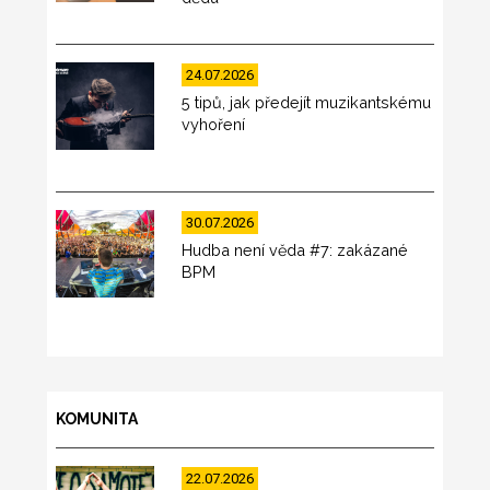
24.07.2026
5 tipů, jak předejít muzikantskému
vyhoření
30.07.2026
Hudba není věda #7: zakázané
BPM
KOMUNITA
22.07.2026