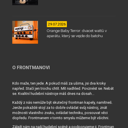
29.07.2026
Orange Baby Terror: dvacet wattů v
aparátu, který se vejde do batohu
O FRONTMANOVI
Kdo maže, ten jede. A pokud máš za ušima, jsi dva kroky
napřed. Stačí jen trochu chtít. Mít nadhled. Povznést se. Nebát
se. Kvalitní hudební nástroje máš dnes na dosah...
Každý z nás nemůže být skutečný frontman kapely, namítneš.
Jenže pokaždé stojí za to dobře ovládat svůj nástroj, znát
možnosti vlastního zvuku, ovládat techniku, posouvat věci
dopředu. Frontmanem v tomto smyslu můžeme být všichni.
Záleží nám na naší hudební scéně a podporujeme ji. Frontman