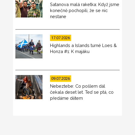
Satanova malá raketka: Když jsme
konečně pochopili, že se nic
nestane
17.07.2026
Highlands a Islands turné Loes &
Honza #1: K majáku
09.07.2026
Nebeztebe: Co pošlem dál
čekala deset let. Teď se ptá, co
předáme dětem