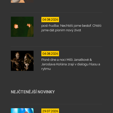
04.08.2026
post-hudba: Nechtěli jsme bestof. Chtěli
jsme dát písním nový život
04.08.2026
Písně dne a noci Milli Janatkové &
Jaroslava Kořána zrají v dialogu hlasu a
rytmu
NEJČTENĚJŠÍ NOVINKY
29.07.2026