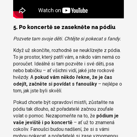
5. Po koncertě se zasekněte na pódiu
Pozvete tam svoje děti. Chtějte si pokecat s fandy.
Když už skončíte, rozhodně se neuklízejte z pódia.
To je prostor, který patří vám, a nikdo vám nemá co
poroučet. Ideálně si tam pozvěte i své děti, psa
nebo babičku – ať všichni vidí, jaké jste rockové
hvězdy. A
pokud vám někdo řekne, že je čas
odejít, začněte si povídat s fanoušky
– nejlépe o
tom, jak jste byli skvělí.
Pokud chcete být opravdoví mistři, zůstaňte na
pódiu tak dlouho, až pořadatelé začnou zoufale
volat o pomoc. Nezapomeňte na to, že
pódium je
vaše jeviště i po koncertě
– ať už to znamená
cokoliv. Fanoušci budou nadšení, že si s vámi
mohou pokecat, a pořadatelé si zase vzpomenou,