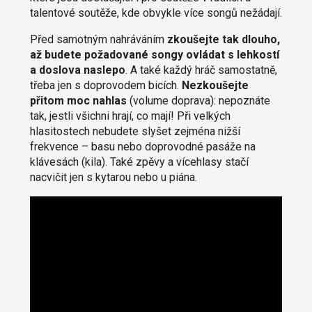
talentové soutěže, kde obvykle více songů nežádají.
Před samotným nahráváním
zkoušejte tak dlouho,
až budete požadované songy ovládat s lehkostí
a doslova naslepo
. A také každý hráč samostatně,
třeba jen s doprovodem bicích.
Nezkoušejte
přitom moc nahlas
(volume doprava): nepoznáte
tak, jestli všichni hrají, co mají! Při velkých
hlasitostech nebudete slyšet zejména nižší
frekvence – basu nebo doprovodné pasáže na
klávesách (kila). Také zpěvy a vícehlasy stačí
nacvičit jen s kytarou nebo u piána.