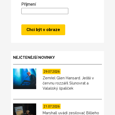
Příjmení
NEJČTENĚJŠÍ NOVINKY
29.07.2026
Zemřel Glen Hansard. Ještě v
červnu rozzářil Slunovrat a
Valašský špalíček
21.07.2026
Marshall uvádí zesilovač Billieho