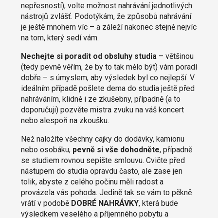
nepřesností), volte možnost nahrávání jednotlivých
nástrojů zvlášť. Podotýkám, že způsobů nahrávání
je ještě mnohem víc – a záleží nakonec stejně nejvíc
na tom, který sedí vám.
Nechejte si poradit od obsluhy studia
– většinou
(tedy pevně věřím, že by to tak mělo být) vám poradí
dobře – s úmyslem, aby výsledek byl co nejlepší. V
ideálním případě pošlete dema do studia ještě před
nahráváním, klidně i ze zkušebny, případně (a to
doporučuji) pozvěte mistra zvuku na váš koncert
nebo alespoň na zkoušku.
Než naložíte všechny cajky do dodávky, kamionu
nebo osobáku,
pevně si vše dohodněte
, případně
se studiem rovnou sepište smlouvu. Cvičte před
nástupem do studia opravdu často, ale zase jen
tolik, abyste z celého počinu měli radost a
provázela vás pohoda. Jedině tak se vám to pěkně
vrátí v podobě
DOBRÉ NAHRÁVKY
, která bude
výsledkem veselého a příjemného pobytu a