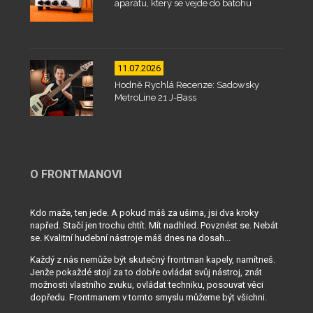
aparátu, který se vejde do batohu
11.07.2026
Hodně Rychlá Recenze: Sadowsky
MetroLine 21 J-Bass
O FRONTMANOVI
Kdo maže, ten jede. A pokud máš za ušima, jsi dva kroky
napřed. Stačí jen trochu chtít. Mít nadhled. Povznést se. Nebát
se. Kvalitní hudební nástroje máš dnes na dosah...
Každý z nás nemůže být skutečný frontman kapely, namítneš.
Jenže pokaždé stojí za to dobře ovládat svůj nástroj, znát
možnosti vlastního zvuku, ovládat techniku, posouvat věci
dopředu. Frontmanem v tomto smyslu můžeme být všichni.