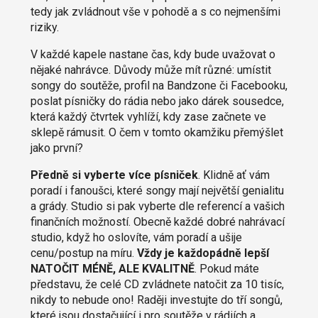
tedy jak zvládnout vše v pohodě a s co nejmenšími
riziky.
V každé kapele nastane čas, kdy bude uvažovat o
nějaké nahrávce. Důvody může mít různé: umístit
songy do soutěže, profil na Bandzone či Facebooku,
poslat písničky do rádia nebo jako dárek sousedce,
která každý čtvrtek vyhlíží, kdy zase začnete ve
sklepě rámusit. O čem v tomto okamžiku přemýšlet
jako první?
Předně si vyberte více písniček
. Klidně ať vám
poradí i fanoušci, které songy mají největší genialitu
a grády. Studio si pak vyberte dle referencí a vašich
finančních možností. Obecně každé dobré nahrávací
studio, když ho oslovíte, vám poradí a ušije
cenu/postup na míru.
Vždy je každopádně lepší
NATOČIT MÉNĚ, ALE KVALITNĚ
. Pokud máte
představu, že celé CD zvládnete natočit za 10 tisíc,
nikdy to nebude ono! Raději investujte do tří songů,
které jsou dostačující i pro soutěže v rádiích a