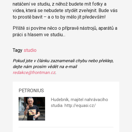
natáčení ve studiu, z něhož budete mít fotky a
videa, která se nebudete stydět zveřejnit. Bude vás
to prostě bavit – a o to by mělo jít především!
Příště si povíme něco o přípravě nástrojů, aparátů a
práci s hlasem ve studiu...
Tagy
studio
Pokud jste v článku zaznamenali chybu nebo překlep,
dejte nám prosím vědět na e-mail
redakce@frontman.cz
.
PETRONIUS
Hudebník, majitel nahrávacího
studia.
http://equasi.cz/