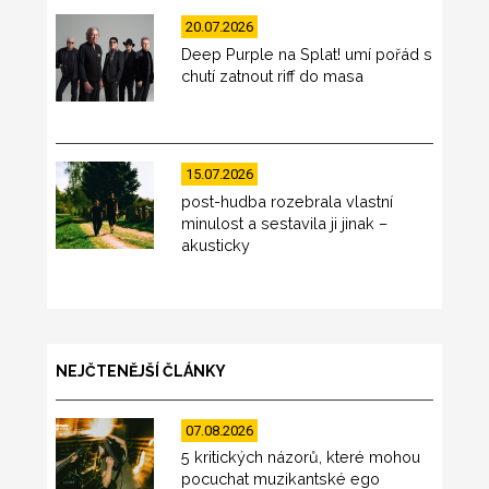
20.07.2026
Deep Purple na Splat! umí pořád s
chutí zatnout riff do masa
15.07.2026
post-hudba rozebrala vlastní
minulost a sestavila ji jinak –
akusticky
NEJČTENĚJŠÍ ČLÁNKY
07.08.2026
5 kritických názorů, které mohou
pocuchat muzikantské ego