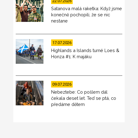
22.07.2026
Satanova malá raketka: Když jsme
konečně pochopili, že se nic
nestane
17.07.2026
Highlands a Islands turné Loes &
Honza #1: K majáku
09.07.2026
Nebeztebe: Co pošlem dál
čekala deset let. Teď se ptá, co
předáme dětem