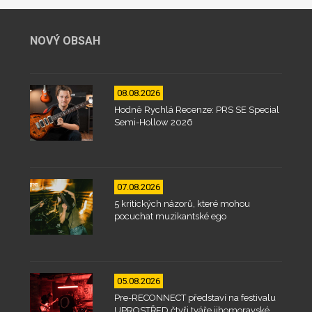
NOVÝ OBSAH
08.08.2026
Hodně Rychlá Recenze: PRS SE Special
Semi-Hollow 2026
07.08.2026
5 kritických názorů, které mohou
pocuchat muzikantské ego
05.08.2026
Pre-RECONNECT představí na festivalu
UPROSTŘED čtyři tváře jihomoravské