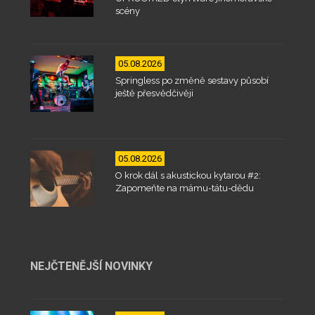
scény
05.08.2026
Springless po změně sestavy působí
ještě přesvědčivěji
05.08.2026
O krok dál s akustickou kytarou #2:
Zapomeňte na mámu-tátu-dědu
NEJČTENĚJŠÍ NOVINKY