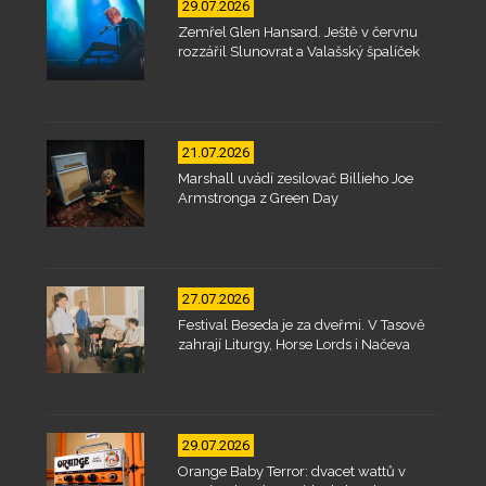
29.07.2026
Zemřel Glen Hansard. Ještě v červnu
rozzářil Slunovrat a Valašský špalíček
21.07.2026
Marshall uvádí zesilovač Billieho Joe
Armstronga z Green Day
27.07.2026
Festival Beseda je za dveřmi. V Tasově
zahrají Liturgy, Horse Lords i Načeva
29.07.2026
Orange Baby Terror: dvacet wattů v