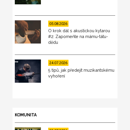
05.08.2026
O krok dál s akustickou kytarou
#2: Zapomeňte na mámu-tátu-
dědu
24.07.2026
5 tipů, jak předejít muzikantskému
vyhoření
KOMUNITA