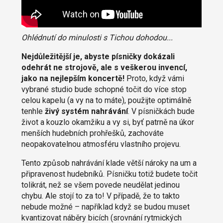
Ohlédnutí do minulosti s Tichou dohodou...
Nejdůležitější je, abyste písničky dokázali
odehrát ne strojově, ale s veškerou invencí,
jako na nejlepším koncertě!
Proto, když vámi
vybrané studio bude schopné točit do více stop
celou kapelu (a vy na to máte), použijte optimálně
tenhle
živý systém nahrávání
. V písničkách bude
život a kouzlo okamžiku a vy si, byť patrně na úkor
menších hudebních prohřešků, zachováte
neopakovatelnou atmosféru vlastního projevu.
Tento způsob nahrávání klade větší nároky na um a
připravenost hudebníků. Písničku totiž budete točit
tolikrát, než se všem povede neudělat jedinou
chybu. Ale stojí to za to! V případě, že to takto
nebude možné – například když se budou muset
kvantizovat náběry bicích (srovnání rytmických