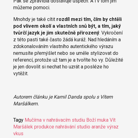
Pak se zpravidla dostavuje úspěch. A i v tom jim
můžeme pomoci.
Mnohdy je také cítit
rozdíl mezi tím, čím by chtěli
pod vlivem okolí a vlastních snů být, a tím, jaký
tvůrčí jazyk je jim skutečně přirozený
. Vykročení
z této pasti také často žádá kuráž. Nad hledáním a
zdokonalováním vlastního autentického výrazu
nemusíte přemýšlet nebo se uměle stylizovat do
referencí, protože už tam je a tvoříte ho vy. Důležité
je jen dovolit si nechat ho uzrát a posléze ho
vytěžit.
Autorem článku je Kamil Danda spolu s Vítem
Maršálkem.
Tagy
Mučírna v nahrávacím studiu
Boží muka
Vít
Maršálek
produkce
nahrávání
studio
aranže
výraz
vkus