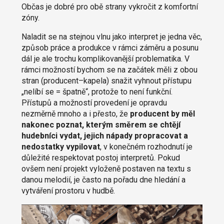
Občas je dobré pro obě strany vykročit z komfortní
zóny.
Naladit se na stejnou vlnu jako interpret je jedna věc,
způsob práce a produkce v rámci záměru a posunu
dál je ale trochu komplikovanější problematika. V
rámci možností bychom se na začátek měli z obou
stran (producent–kapela) snažit vyhnout přístupu
„nelíbí se = špatně“, protože to není funkční.
Přístupů a možností provedení je opravdu
nezměrně mnoho a i přesto, že
producent by měl
nakonec poznat, kterým směrem se chtějí
hudebníci vydat, jejich nápady propracovat a
nedostatky vypilovat
, v konečném rozhodnutí je
důležité respektovat postoj interpretů. Pokud
ovšem není projekt vyloženě postaven na textu s
danou melodií, je často na pořadu dne hledání a
vytváření prostoru v hudbě.