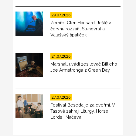
29.07.2026
Zemřel Glen Hansard. Ještě v
červnu rozzářil Slunovrat a
Valašský špalíček
21.07.2026
Marshall uvádí zesilovač Billieho
Joe Armstronga z Green Day
27.07.2026
Festival Beseda je za dveřmi. V
Tasově zahrají Liturgy, Horse
Lords i Načeva