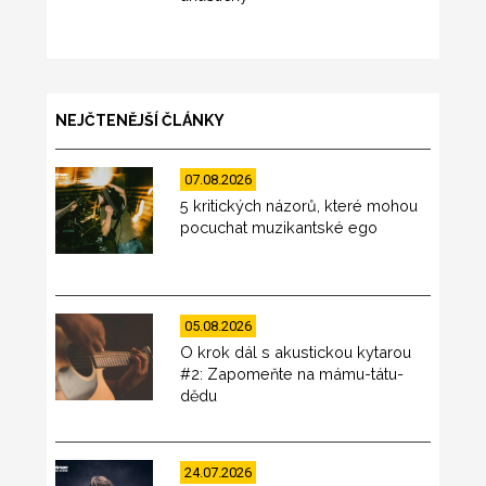
NEJČTENĚJŠÍ ČLÁNKY
07.08.2026
5 kritických názorů, které mohou
pocuchat muzikantské ego
05.08.2026
O krok dál s akustickou kytarou
#2: Zapomeňte na mámu-tátu-
dědu
24.07.2026