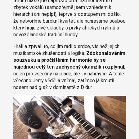
třetím hlase jde naprosto proti harmonii a mlží
zbytek vokálů (samozřejmě jsem vzhledem k
hierarchii ani nepípl), teprve s odstupem mi došlo,
že netvoříme barokní kvartet, ale nahráváme soubor,
který hraje živě skladby s prvky afrických rytmů a
novozélandské tradiční hudby.
Hráli a zpívali to, co jim radilo srdce, víc než jejich
muzikantské zkušenosti a logika.
Zdokonalováním
souzvuku a pročištěním harmonie by se
najednou celý ten zachycený okamžik rozplynul
,
nejen pro všechny na place, ale i v nahrávce. A tohle
všechno Jerry věděl a vnímal, zatímco já kroutil
nosem nad gis2 v dominantě z D dur.