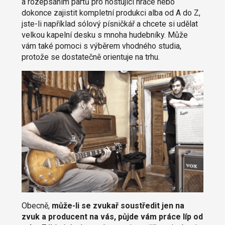
a rozepsáním partů pro hostující hráče nebo
dokonce zajistit kompletní produkci alba od A do Z,
jste-li například sólový písničkář a chcete si udělat
velkou kapelní desku s mnoha hudebníky. Může
vám také pomoci s výběrem vhodného studia,
protože se dostatečně orientuje na trhu.
Obecně,
může-li se zvukař soustředit jen na
zvuk a producent na vás, půjde vám práce líp od