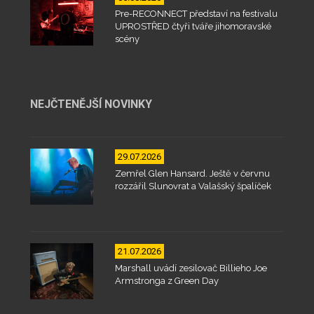
Pre-RECONNECT představí na festivalu
UPROSTŘED čtyři tváře jihomoravské
scény
NEJČTENĚJŠÍ NOVINKY
29.07.2026
Zemřel Glen Hansard. Ještě v červnu
rozzářil Slunovrat a Valašský špalíček
21.07.2026
Marshall uvádí zesilovač Billieho Joe
Armstronga z Green Day