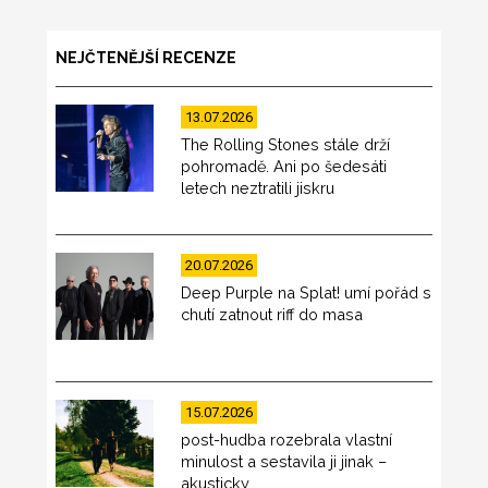
NEJČTENĚJŠÍ RECENZE
13.07.2026
The Rolling Stones stále drží
pohromadě. Ani po šedesáti
letech neztratili jiskru
20.07.2026
Deep Purple na Splat! umí pořád s
chutí zatnout riff do masa
15.07.2026
post-hudba rozebrala vlastní
minulost a sestavila ji jinak –
akusticky