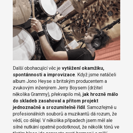
Další obohacující věc je
vytěžení okamžiku,
spontánnosti a improvizace
. Když jsme natáčeli
album Jono Heyse s britským producentem a
zvukovým inženýrem Jerry Boysem (držitel
několika Grammy), překvapilo mě,
jak hrozně málo
do skladeb zasahoval a přitom projekt
jednoznačně a srozumitelně řídil
. Samozřejmě u
profesionálních souborů a muzikantů dá rozum, že
vědí, co dělají. V několika případech jsem měl ale
silné nutkání opatrně podotknout, že několik tónů ve