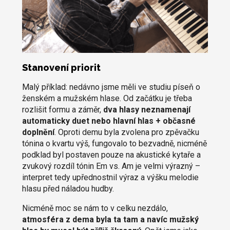
Stanovení priorit
Malý příklad: nedávno jsme měli ve studiu píseň o
ženském a mužském hlase. Od začátku je třeba
rozlišit formu a záměr,
dva hlasy neznamenají
automaticky duet nebo hlavní hlas + občasné
doplnění
. Oproti demu byla zvolena pro zpěvačku
tónina o kvartu výš, fungovalo to bezvadně, nicméně
podklad byl postaven pouze na akustické kytaře a
zvukový rozdíl tónin Em vs. Am je velmi výrazný –
interpret tedy upřednostnil výraz a výšku melodie
hlasu před náladou hudby.
Nicméně moc se nám to v celku nezdálo,
atmosféra z dema byla ta tam a navíc mužský