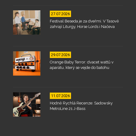
27.07.2026
Festival Beseda je za dveřmi. V Tasově
zahrají Liturgy, Horse Lords i Načeva
29.07.2026
Orange Baby Terror: dvacet wattů v
aparátu, který se vejde do batohu
11.07.2026
Hodně Rychlá Recenze: Sadowsky
MetroLine 21 J-Bass