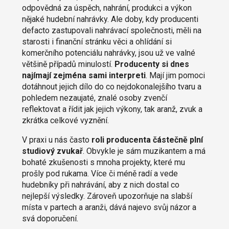
odpovědná za úspěch, nahrání, produkci a výkon
nějaké hudební nahrávky. Ale doby, kdy producenti
defacto zastupovali nahrávací společnosti, měli na
starosti i finanční stránku věci a ohlídání si
komerčního potenciálu nahrávky, jsou už ve valné
většině případů minulostí.
Producenty si dnes
najímají zejména sami interpreti
. Mají jim pomoci
dotáhnout jejich dílo do co nejdokonalejšího tvaru a
pohledem nezaujaté, znalé osoby zvenčí
reflektovat a řídit jak jejich výkony, tak aranž, zvuk a
zkrátka celkové vyznění.
V praxi u nás často
roli producenta částečně plní
studiový zvukař
. Obvykle je sám muzikantem a má
bohaté zkušenosti s mnoha projekty, které mu
prošly pod rukama. Více či méně radí a vede
hudebníky při nahrávání, aby z nich dostal co
nejlepší výsledky. Zároveň upozorňuje na slabší
místa v partech a aranži, dává najevo svůj názor a
svá doporučení.