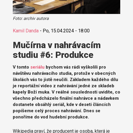
Foto: archiv autora
Kamil Danda
-
Po, 15.04.2024 - 18:00
Mučírna v nahrávacím
studiu #6: Produkce
V tomto
seriálu
bychom vás rádi vyškolili pro
návštěvu nahrávacího studia, protože v obecných
školách vás to jistě neučili. Základem každého dílu
je reportážní video z nahrávání jedné ze skladeb
kapely Boží muka. V reálné souslednosti uvidíte, co
všechno předcházelo finální nahrávce a nádavkem
dostanete obsáhlý seriál, kde v deseti článcích
popíšeme celý proces nahrávání. Dnes se
ponoříme do vod hudební produkce.
Wikipedia praví, že producent je osoba, která je