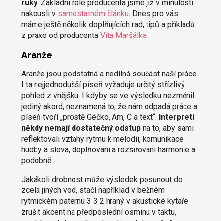
ruky
. Základní role producenta jsme již v minulosti
nakousli v
samostatném článku
. Dnes pro vás
máme ještě několik doplňujících rad, tipů a příkladů
z praxe od producenta
Víta Maršálka
:
Aranže
Aranže jsou podstatná a nedílná součást naší práce.
I ta nejjednodušší píseň vyžaduje určitý střízlivý
pohled z vnějšku. I kdyby se ve výsledku nezměnil
jediný akord, neznamená to, že nám odpadá práce a
píseň tvoří „prostě Géčko, Am, C a text“.
Interpreti
někdy nemají dostatečný odstup
na to, aby sami
reflektovali vztahy rytmu k melodii, komunikace
hudby a slova, doplňování a rozšiřování harmonie a
podobně.
Jakákoli drobnost může výsledek posunout do
zcela jiných vod, stačí například v bežném
rytmickém paternu 3 3 2 hraný v akustické kytaře
zrušit akcent na předposlední osminu v taktu,