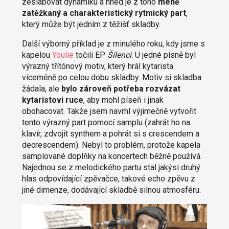
zeslabovat dynamiku a hned je z toho
méně
zatěžkaný a charakteristický rytmický part
,
který může být jedním z těžišť skladby.
Další výborný příklad je z minulého roku, kdy jsme s
kapelou
Youlie
točili EP
Šílenci
. U jedné písně byl
výrazný třítónový motiv, který hrál kytarista
víceméně po celou dobu skladby. Motiv si skladba
žádala, ale
bylo zároveň potřeba rozvázat
kytaristovi ruce
, aby mohl píseň i jinak
obohacovat. Takže jsem navrhl výjimečně vytvořit
tento výrazný part pomocí samplu (zahrát ho na
klavír, zdvojit synthem a pohrát si s crescendem a
decrescendem). Nebyl to problém, protože kapela
samplované doplňky na koncertech běžně používá.
Najednou se z melodického partu stal jakýsi druhý
hlas odpovídající zpěvačce, takové echo zpěvu z
jiné dimenze, dodávající skladbě silnou atmosféru.