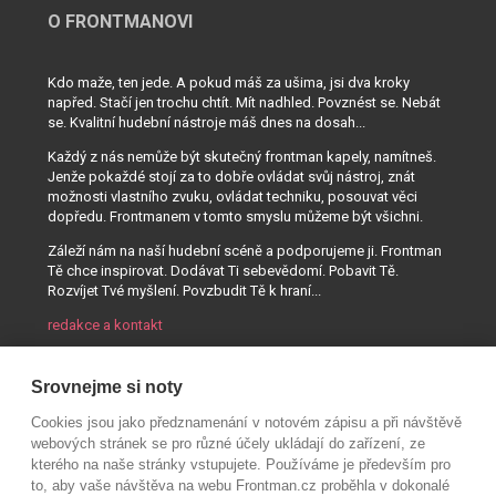
O FRONTMANOVI
Kdo maže, ten jede. A pokud máš za ušima, jsi dva kroky
napřed. Stačí jen trochu chtít. Mít nadhled. Povznést se. Nebát
se. Kvalitní hudební nástroje máš dnes na dosah...
Každý z nás nemůže být skutečný frontman kapely, namítneš.
Jenže pokaždé stojí za to dobře ovládat svůj nástroj, znát
možnosti vlastního zvuku, ovládat techniku, posouvat věci
dopředu. Frontmanem v tomto smyslu můžeme být všichni.
Záleží nám na naší hudební scéně a podporujeme ji. Frontman
Tě chce inspirovat. Dodávat Ti sebevědomí. Pobavit Tě.
Rozvíjet Tvé myšlení. Povzbudit Tě k hraní...
redakce a kontakt
Srovnejme si noty
Cookies jsou jako předznamenání v notovém zápisu a při návštěvě
webových stránek se pro různé účely ukládají do zařízení, ze
kterého na naše stránky vstupujete. Používáme je především pro
to, aby vaše návštěva na webu Frontman.cz proběhla v dokonalé