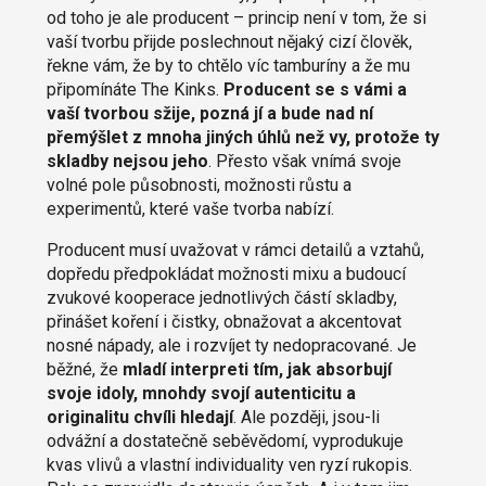
od toho je ale producent – princip není v tom, že si
vaší tvorbu přijde poslechnout nějaký cizí člověk,
řekne vám, že by to chtělo víc tamburíny a že mu
připomínáte The Kinks.
Producent se s vámi a
vaší tvorbou sžije, pozná jí a bude nad ní
přemýšlet z mnoha jiných úhlů než vy, protože ty
skladby nejsou jeho
. Přesto však vnímá svoje
volné pole působnosti, možnosti růstu a
experimentů, které vaše tvorba nabízí.
Producent musí uvažovat v rámci detailů a vztahů,
dopředu předpokládat možnosti mixu a budoucí
zvukové kooperace jednotlivých částí skladby,
přinášet koření i čistky, obnažovat a akcentovat
nosné nápady, ale i rozvíjet ty nedopracované. Je
běžné, že
mladí interpreti tím, jak absorbují
svoje idoly, mnohdy svojí autenticitu a
originalitu chvíli hledají
. Ale později, jsou-li
odvážní a dostatečně seběvědomí, vyprodukuje
kvas vlivů a vlastní individuality ven ryzí rukopis.