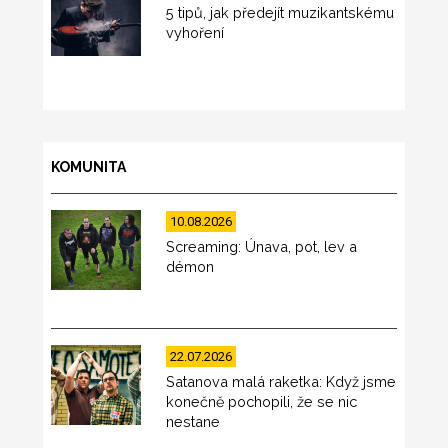
5 tipů, jak předejít muzikantskému
vyhoření
KOMUNITA
10.08.2026
Screaming: Únava, pot, lev a
démon
22.07.2026
Satanova malá raketka: Když jsme
konečně pochopili, že se nic
nestane