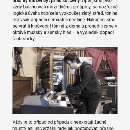
hlas by musel být příliš škrcený
. Opět jsme jako
vždy balancovali mezi dvěma protipóly, samozřejmě
logická úvaha nabízela vyzkoušet zlatý střed, tónina
Gm však dopadla nemastně neslaně. Nakonec jsme
se vrátili k původní tónině z dema a prohodili jsme v
oktávě mužský a ženský hlas – a výsledek dopadl
fantasticky.
Vždy je to případ od případu a neexistují žádné
mustry ani univerzální rady, jak postupovat, přesně