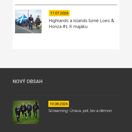
17.07.2026
Highlands a Islands turné Loes &
Honza #1: K majáku
NOVÝ OBSAH
10.08.2026
Screaming: Únava, pot, lev a démon