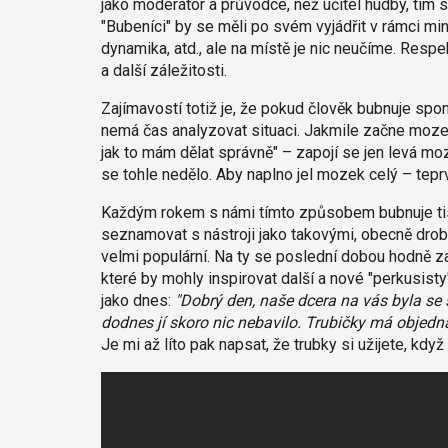
jako moderátor a průvodce, než učitel hudby, tím
"Bubeníci" by se měli po svém vyjádřit v rámci min
dynamika, atd., ale na místě je nic neučíme. Respe
a další záležitosti.
Zajímavostí totiž je, že pokud člověk bubnuje spon
nemá čas analyzovat situaci. Jakmile začne mozek
jak to mám dělat správně" – zapojí se jen levá m
se tohle nedělo. Aby naplno jel mozek celý – tep
Každým rokem s námi tímto způsobem bubnuje tis
seznamovat s nástroji jako takovými, obecně drob
velmi populární. Na ty se poslední dobou hodně 
které by mohly inspirovat další a nové "perkusis
jako dnes:
"Dobrý den, naše dcera na vás byla se 
dodnes jí skoro nic nebavilo. Trubičky má objedna
Je mi až líto pak napsat, že trubky si užijete, když 