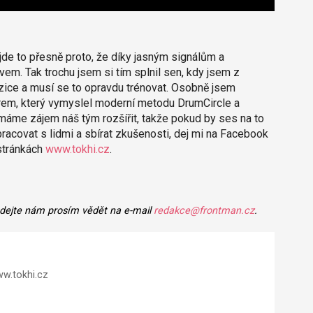
jde to přesně proto, že díky jasným signálům a
m. Tak trochu jsem si tím splnil sen, kdy jsem z
pozice a musí se to opravdu trénovat. Osobně jsem
rem, který vymyslel moderní metodu DrumCircle a
áme zájem náš tým rozšířit, takže pokud by ses na to
pracovat s lidmi a sbírat zkušenosti, dej mi na Facebook
 stránkách
www.tokhi.cz
.
 dejte nám prosím vědět na e-mail
redakce@frontman.cz
.
w.tokhi.cz