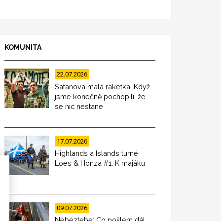
KOMUNITA
22.07.2026
Satanova malá raketka: Když
jsme konečně pochopili, že
se nic nestane
17.07.2026
Highlands a Islands turné
Loes & Honza #1: K majáku
09.07.2026
Nebeztebe: Co pošlem dál