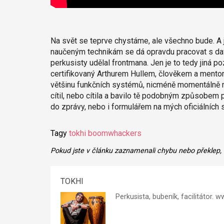
Na svět se teprve chystáme, ale všechno bude. A 
naučeným technikám se dá opravdu pracovat s dave
perkusisty udělal frontmana. Jen je to tedy jiná 
certifikovaný Arthurem Hullem, člověkem a mento
většinu funkčních systémů, nicméně momentálně m
cítil, nebo cítila a bavilo tě podobným způsobem 
do zprávy, nebo i formulářem na mých oficiálních
Tagy
tokhi
boomwhackers
Pokud jste v článku zaznamenali chybu nebo překlep,
TOKHI
Perkusista, bubeník, facilitátor.
ww