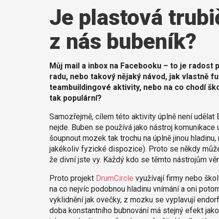
Je plastová trubi
z nás bubeník?
Můj mail a inbox na Facebooku – to je radost p
radu, nebo takový nějaký návod, jak vlastně f
teambuildingové aktivity, nebo na co chodí šk
tak populární?
Samozřejmě, cílem této aktivity úplně není udělat
nejde. Buben se používá jako nástroj komunikace
šoupnout mozek tak trochu na úplně jinou hladinu, 
jakékoliv fyzické dispozice). Proto se někdy může 
že divní jste vy. Každý kdo se těmto nástrojům věn
Proto projekt
DrumCircle
využívají firmy nebo školy
na co nejvíc podobnou hladinu vnímání a oni potom
vyklidnění jak ovečky, z mozku se vyplavují endorf
doba konstantního bubnování má stejný efekt jako 