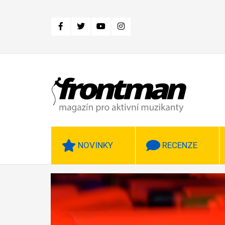
Přejít
k
hlavnímu
obsahu
NOVINKY
RECENZE