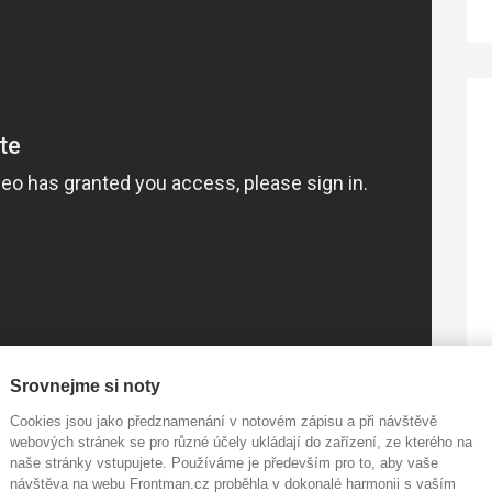
Srovnejme si noty
Cookies jsou jako předznamenání v notovém zápisu a při návštěvě
webových stránek se pro různé účely ukládají do zařízení, ze kterého na
naše stránky vstupujete. Používáme je především pro to, aby vaše
ord v české knize rekordů a nejvíc bubnujících osob.
návštěva na webu Frontman.cz proběhla v dokonalé harmonii s vaším