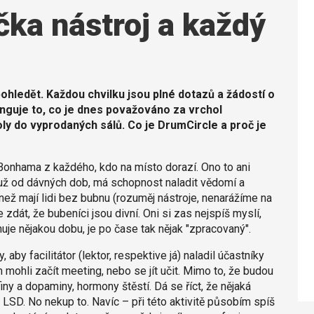
čka nástroj a každý
ohledět. Každou chvilku jsou plné dotazů a žádostí o
unguje to, co je dnes považováno za vrchol
oly do vyprodaných sálů. Co je DrumCircle a proč je
 Bonhama z každého, kdo na místo dorazí. Ono to ani
 už od dávných dob, má schopnost naladit vědomí a
než mají lidi bez bubnu (rozuměj nástroje, nenarážíme na
zdát, že bubeníci jsou divní. Oni si zas nejspíš myslí,
uje nějakou dobu, je po čase tak nějak "zpracovaný".
, aby facilitátor (lektor, respektive já) naladil účastníky
 mohli začít meeting, nebo se jít učit. Mimo to, že budou
iny a dopaminy, hormony štěstí. Dá se říct, že nějaká
LSD. No nekup to. Navíc – při této aktivitě působím spíš