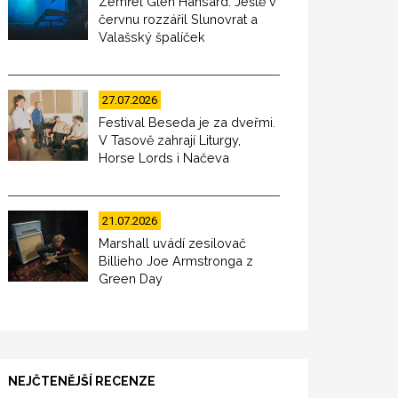
Zemřel Glen Hansard. Ještě v
červnu rozzářil Slunovrat a
Valašský špalíček
27.07.2026
Festival Beseda je za dveřmi.
V Tasově zahrají Liturgy,
Horse Lords i Načeva
21.07.2026
Marshall uvádí zesilovač
Billieho Joe Armstronga z
Green Day
NEJČTENĚJŠÍ RECENZE