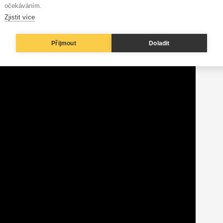
očekáváním.
Zjistit více
Přijmout
Doladit