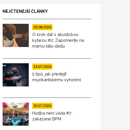
NEJČTENĚJŠÍ ČLÁNKY
05.08.2026
O krok dál s akustickou
kytarou #2: Zapomeňte na
mámu-tátu-dědu
24.07.2026
5 tipů, jak předejít
muzikantskému vyhoření
30.07.2026
Hudba není věda #7:
zakázané BPM