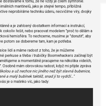
 se dostáváme k tomu, že ne vždy je cílem symfonie.
imálních mantinelů, jako je stejné tempo, přibližná
ktive neprobíráme techniku úderu, necvičíme víry, dvojky
tánně a je zahlcený dostatkem informací a instrukcí,
 cokoliv řešit, nebo pracovat modelem "proč to dělám a
ozková hemisféra. To nechceme, musíme je "donutit", aby
rve potom se dobereme tam, kam je potřeba.
íce lidí a máme radost z toho, že je můžeme
né perkuse a třeba i trubičky Boomwhackers začínají být
zaměřujeme a momentálně pracujeme na několika videích,
ty". Osobně mám obrovskou radost, když mi přijde zpráva
školou a už nechce nic jiného než být slavná bubenice,
né a malý bubínek taktéž, snad jí to vydrží…"
vás je o malinko víc, jako tady: