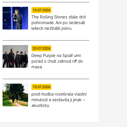
13.07.2026
The Rolling Stones stále drží
pohromadě. Ani po šedesáti
letech neztratili jiskru
20.07.2026
Deep Purple na Splat! umí
pořád s chutí zatnout riff do
masa
15.07.2026
post-hudba rozebrala vlastní
minulost a sestavila ji jinak –
akusticky