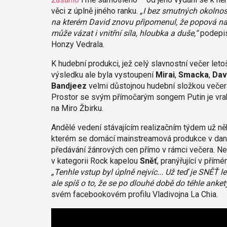
věci z úplně jiného ranku.
„I bez smutných okolnost
na kterém David znovu připomenul, že popová nahr
může vázat i vnitřní síla, hloubka a duše,“
podepis
Honzy Vedrala.
K hudební produkci, jež celý slavnostní večer le
výsledku ale byla vystoupení
Mirai
,
Smacka
,
Dav
Bandjeez
velmi důstojnou hudební složkou večera.
Prostor se svým přímočarým songem Putin je vrah
na Miro Žbirku.
Andělé vedení stávajícím realizačním týdem už něk
kterém se domácí mainstreamová produkce v dané
předávání žánrových cen přímo v rámci večera. Nes
v kategorii Rock kapelou
Sněť
, pranýřující v pří
„Tenhle vstup byl úplně nejvíc... Už teď je SNĚŤ le
ale spíš o to, že se po dlouhé době do téhle ankety
svém facebookovém profilu Vladivojna La Chia.