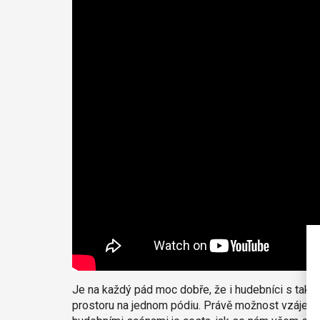
Je na každý pád moc dobře, že i hudebníci s tak 
prostoru na jednom pódiu. Právě možnost vzájemn