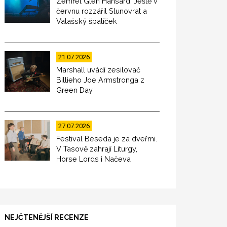
Zemřel Glen Hansard. Ještě v
červnu rozzářil Slunovrat a
Valašský špalíček
21.07.2026
Marshall uvádí zesilovač
Billieho Joe Armstronga z
Green Day
27.07.2026
Festival Beseda je za dveřmi.
V Tasově zahrají Liturgy,
Horse Lords i Načeva
NEJČTENĚJŠÍ RECENZE