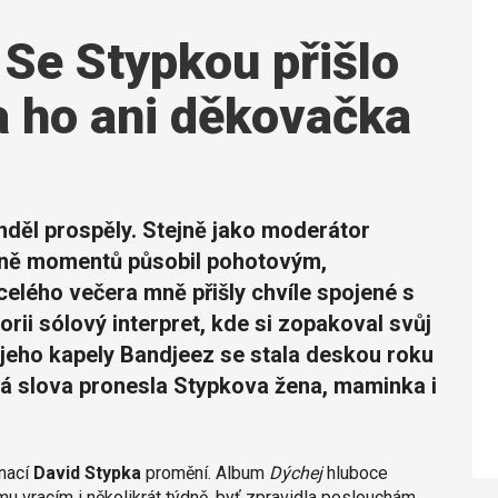
 Se Stypkou přišlo
la ho ani děkovačka
děl prospěly. Stejně jako moderátor
šině momentů působil pohotovým,
lého večera mně přišly chvíle spojené s
rii sólový interpret, kde si zopakoval svůj
jeho kapely Bandjeez se stala deskou roku
ná slova pronesla Stypkova žena, maminka i
inací
David Stypka
promění. Album
Dýchej
hluboce
u vracím i několikrát týdně, byť zpravidla poslouchám