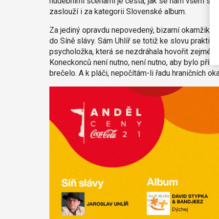
hudebními scénami je cesta, jak se nám všem spole
zaslouží i za kategorii Slovenské album.
Za jediný opravdu nepovedený, bizarní okamžik A
do Síně slávy. Sám Uhlíř se totiž ke slovu praktic
psycholožka, která se nezdráhala hovořit zejména 
Koneckonců není nutno, není nutno, aby bylo přím
brečelo. A k pláči, nepočítám-li řadu hraničních o