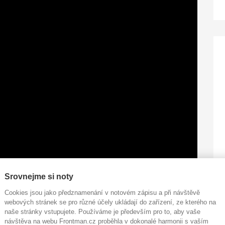
Srovnejme si noty
Cookies jsou jako předznamenání v notovém zápisu a při návštěvě
webových stránek se pro různé účely ukládají do zařízení, ze kterého na
odlišnými přístupy dokážou stanout ve společném
naše stránky vstupujete. Používáme je především pro to, aby vaše
é komunikace a otevřenost (nejen) napříč různými
návštěva na webu Frontman.cz proběhla v dokonalé harmonii s vaším