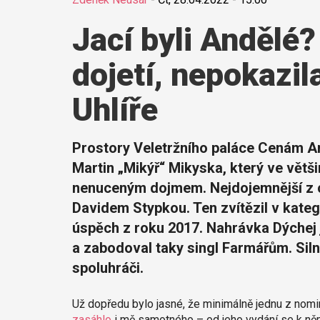
Jací byli Andělé?
dojetí, nepokazi
Uhlíře
Prostory Veletržního paláce Cenám An
Martin „Mikýř“ Mikyska, který ve vět
nenuceným dojmem. Nejdojemnější z ce
Davidem Stypkou. Ten zvítězil v katego
úspěch z roku 2017. Nahrávka Dýchej 
a zabodoval taky singl Farmářům. Sil
spoluhráči.
Už dopředu bylo jasné, že minimálně jednu z nom
zasáhlo
i mě samotného – od jeho vydání se k něm