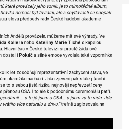
í, které provázely jeho vznik, je to mimořádné album,
ávka nemusí být triviální, ale s chytlavostí se naopak
uju slova předsedy rady České hudební akademie
tošních Andělů provázela, můžeme mít své výhrady. Ve
ida Kollera
nebo
Kateřiny Marie Tiché
s kapelou
 Hlavní čas v České televizi si prostě žádá své.
 dostal i
Pokáč
a silné emoce vyvolala také vzpomínka
olik let zosobňují reprezentativní zachycení stavu, ve
m okamžiku nachází. Jako zjevení pak stále působí
e to s sebou jistá rizika, nejnověji nepřevzetí ceny
mém přenosu OSA. I to ale k podobnému ceremoniálu patří.
gendární! ... a to já jsem u OSA... a jsem za to ráda. Jde
 vrátilo více naturalu a drivu,“
trefně zaglosovala na