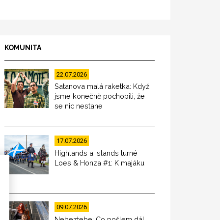
KOMUNITA
22.07.2026
Satanova malá raketka: Když
jsme konečně pochopili, že
se nic nestane
17.07.2026
Highlands a Islands turné
Loes & Honza #1: K majáku
09.07.2026
Nebeztebe: Co pošlem dál