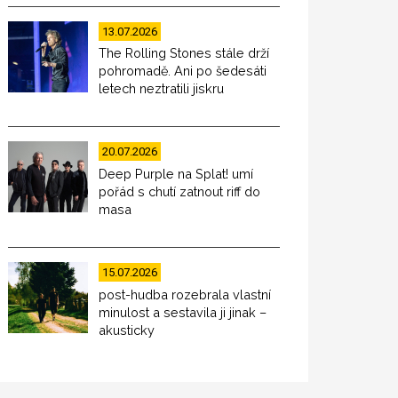
13.07.2026
The Rolling Stones stále drží
pohromadě. Ani po šedesáti
letech neztratili jiskru
20.07.2026
Deep Purple na Splat! umí
pořád s chutí zatnout riff do
masa
15.07.2026
post-hudba rozebrala vlastní
minulost a sestavila ji jinak –
akusticky