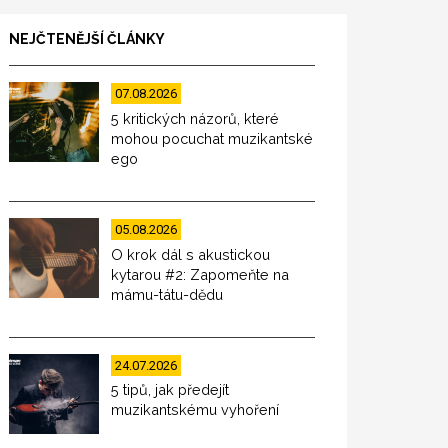
NEJČTENĚJŠÍ ČLÁNKY
07.08.2026
5 kritických názorů, které
mohou pocuchat muzikantské
ego
05.08.2026
O krok dál s akustickou
kytarou #2: Zapomeňte na
mámu-tátu-dědu
24.07.2026
5 tipů, jak předejít
muzikantskému vyhoření