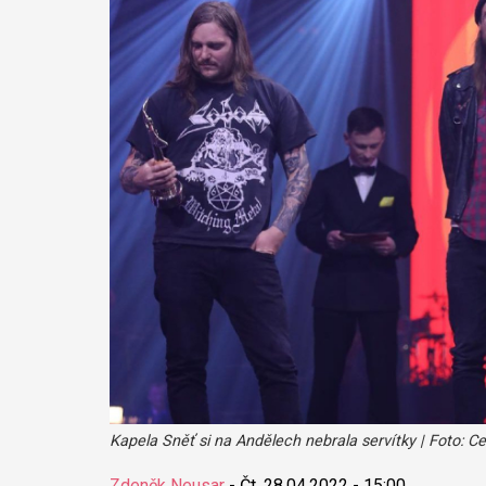
Kapela Sněť si na Andělech nebrala servítky | Foto: C
Zdeněk Neusar
-
Čt, 28.04.2022 - 15:00