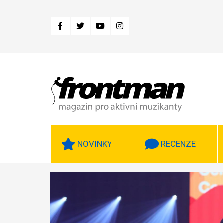
Přejít
k
hlavnímu
obsahu
NOVINKY
RECENZE