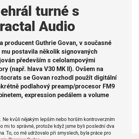
ehrál turné s
ractal Audio
el a producent Guthrie Govan, v současné
á mu postavila několik signovaných
pojován především s celolampovými
ry (např. hlava V30 MK II). Ovšem na
stocrats se Govan rozhodl použít digitální
konkrétně podlahový preamp/procesor FM9
abinetem, expression pedálem a volume
et. Ne kvůli nějakým lepším nebo horším kontroverzním
o mi to správné, protože když jsme byli poslední dva
ma. To, co mě udržovalo při smyslech, byla práce pro