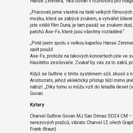
Hanse Zimmera,“ říká Govan v rozhovoru pro magaz
„Pracovali jsme vlastně na řadě velkých filmových
mozku, která se zabývá zvukem, a vytvářet šílené 
jste viděli film Duna, je tam pasáž se zvukem dud,
patchů Axe-Fx, které jsou všechny rozladěné.“
„Poté jsem spolu s velkou kapelou Hanse Zimmera
opět použil
Axe-Fx, protože na takových koncertech jste ve sv
hlasitého zesilovače. Zvukař by vás za to zabil, p
Když se Guthrie s tímto systémem sžil, zkusil s ní
Aristocrats, jehož eklektický přístup těží mimo jin
nabízí. „Díky tomu si můžu vzít do letadla deset (
Govan.
Kytary
Charvel Guthrie Govan MJ San Dimas SD24 CM – laděn
nerezových pražců, vibrato Charvel LT, ořech Gra
Frank-Braun)