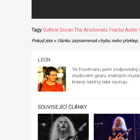
Tagy
Guthrie Govan
The Aristocrats
Fractal Audio
Pokud jste v článku zaznamenali chybu nebo překlep,
LEON
Ve Frontmanu jsem zodpovědný p
studiovém gearu známých muzikan
krásný nástroj také vyučuju.
SOUVISEJÍCÍ ČLÁNKY