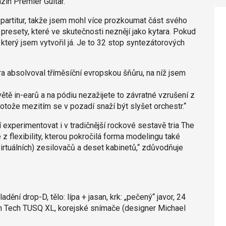
ín Premier Guitar.
 partitur, takže jsem mohl více prozkoumat část svého
presety, které ve skutečnosti neznějí jako kytara. Pokud
 který jsem vytvořil já. Je to 32 stop syntezátorových
 absolvoval tříměsíční evropskou šňůru, na níž jsem
ětě in-earů a na pódiu nezažijete to závratné vzrušení z
rotože mezitím se v pozadí snaží být slyšet orchestr.“
 experimentovat i v tradičnější rockové sestavě tria The
é z flexibility, kterou pokročilá forma modelingu také
virtuálních) zesilovačů a deset kabinetů,“ zdůvodňuje
í drop-D, tělo: lípa + jasan, krk: „pečený“ javor, 24
ph Tech TUSQ XL, korejské snímače (designer Michael