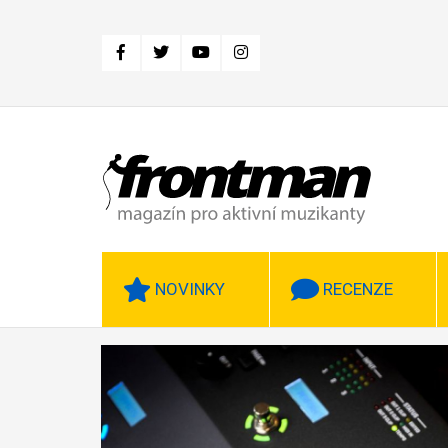
Přejít
k
hlavnímu
obsahu
NOVINKY
RECENZE