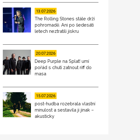
13.07.2026
The Rolling Stones stále drží
pohromadě. Ani po šedesáti
letech neztratili jiskru
20.07.2026
Deep Purple na Splat! umí
pořád s chutí zatnout riff do
masa
15.07.2026
post-hudba rozebrala vlastní
minulost a sestavila ji jinak –
akusticky