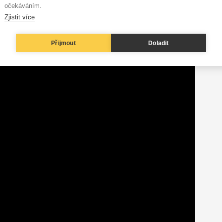
očekáváním.
Zjistit více
Přijmout
Doladit