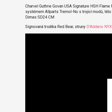
Charvel Guthrie Govan USA Signature HSH Flame 
systémem Allparts Tremol-No s trojicí modů, tělo:
Dimas SD24 CM
Signovaná trsátka Red Bear, struny
D’Addario NYX