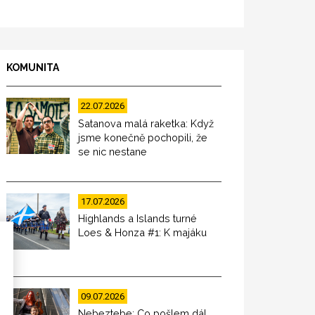
KOMUNITA
22.07.2026
Satanova malá raketka: Když
jsme konečně pochopili, že
se nic nestane
17.07.2026
Highlands a Islands turné
Loes & Honza #1: K majáku
09.07.2026
Nebeztebe: Co pošlem dál