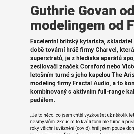
Guthrie Govan od
modelingem od F
Excelentní britský kytarista, skladat
době tovární hráč firmy Charvel, kter
superstratů, je z hlediska aparátů s
zesilovači značek Cornford nebo Victo
letošním turné s jeho kapelou The Ari
modeling firmy Fractal Audio, a to 
kombinovaný s aktivním full-range k
pedálem.
„Je to něco, co jsem chtěl vyzkoušet už několik l
nesmyslům, zkouším to kvůli tomuhle turné a přišl
roky všichni uvěznění (covid), hrál jsem pouze do