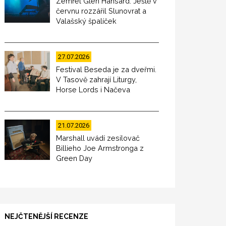
Zemřel Glen Hansard. Ještě v
červnu rozzářil Slunovrat a
Valašský špalíček
27.07.2026
Festival Beseda je za dveřmi.
V Tasově zahrají Liturgy,
Horse Lords i Načeva
21.07.2026
Marshall uvádí zesilovač
Billieho Joe Armstronga z
Green Day
NEJČTENĚJŠÍ RECENZE