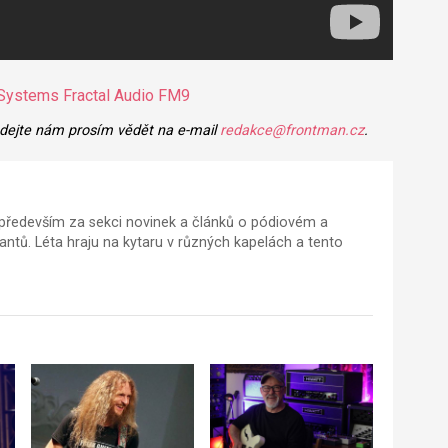
 Systems
Fractal Audio FM9
 dejte nám prosím vědět na e-mail
redakce@frontman.cz
.
ředevším za sekci novinek a článků o pódiovém a
tů. Léta hraju na kytaru v různých kapelách a tento