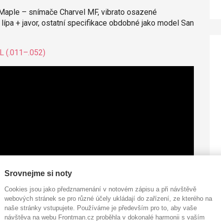
Maple – snímače Charvel MF, vibrato osazené
 lípa + javor, ostatní specifikace obdobné jako model San
L (.011–.052)
Srovnejme si noty
Cookies jsou jako předznamenání v notovém zápisu a při návštěvě
webových stránek se pro různé účely ukládají do zařízení, ze kterého na
naše stránky vstupujete. Používáme je především pro to, aby vaše
návštěva na webu Frontman.cz proběhla v dokonalé harmonii s vaším