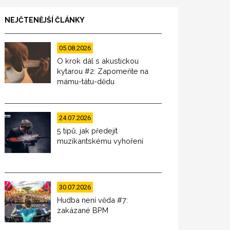
NEJČTENĚJŠÍ ČLÁNKY
05.08.2026
O krok dál s akustickou
kytarou #2: Zapomeňte na
mámu-tátu-dědu
24.07.2026
5 tipů, jak předejít
muzikantskému vyhoření
30.07.2026
Hudba není věda #7:
zakázané BPM