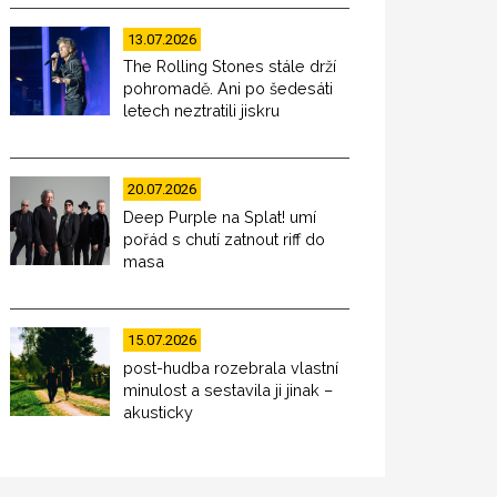
13.07.2026
The Rolling Stones stále drží
pohromadě. Ani po šedesáti
letech neztratili jiskru
20.07.2026
Deep Purple na Splat! umí
pořád s chutí zatnout riff do
masa
15.07.2026
post-hudba rozebrala vlastní
minulost a sestavila ji jinak –
akusticky