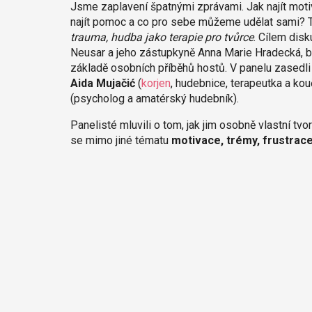
Jsme zaplavení špatnými zprávami. Jak najít moti
najít pomoc a co pro sebe můžeme udělat sami? 
trauma, hudba jako terapie pro tvůrce
. Cílem dis
Neusar a jeho zástupkyně Anna Marie Hradecká, b
základě osobních příběhů hostů. V panelu zasedl
Aida Mujačić
(
korjen
, hudebnice, terapeutka a kou
(psycholog a amatérský hudebník).
Panelisté mluvili o tom, jak jim osobně vlastní tv
se mimo jiné tématu
motivace, trémy, frustrac