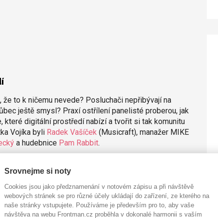
í
, že to k ničemu nevede? Posluchači nepřibývají na
bec ještě smysl? Praxí ostřílení panelisté proberou, jak
které digitální prostředí nabízí a tvořit si tak komunitu
ka Vojíka byli
Radek Vašíček
(Musicraft), manažer MIKE
ecký
a hudebnice
Pam Rabbit
.
Srovnejme si noty
Cookies jsou jako předznamenání v notovém zápisu a při návštěvě
webových stránek se pro různé účely ukládají do zařízení, ze kterého na
naše stránky vstupujete. Používáme je především pro to, aby vaše
návštěva na webu Frontman.cz proběhla v dokonalé harmonii s vaším