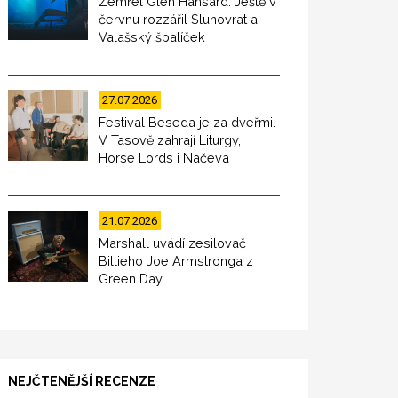
Zemřel Glen Hansard. Ještě v
červnu rozzářil Slunovrat a
Valašský špalíček
27.07.2026
Festival Beseda je za dveřmi.
V Tasově zahrají Liturgy,
Horse Lords i Načeva
21.07.2026
Marshall uvádí zesilovač
Billieho Joe Armstronga z
Green Day
NEJČTENĚJŠÍ RECENZE