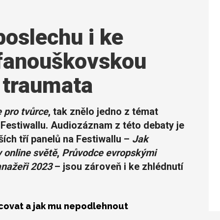
poslechu i ke
 fanouškovskou
 traumata
 pro tvůrce
, tak znělo jedno z témat
Festiwallu. Audiozáznam z této debaty je
ích tří panelů na Festiwallu –
Jak
 online světě
,
Průvodce evropskými
nažeři 2023
– jsou zároveň i ke zhlédnutí
acovat a jak mu nepodlehnout