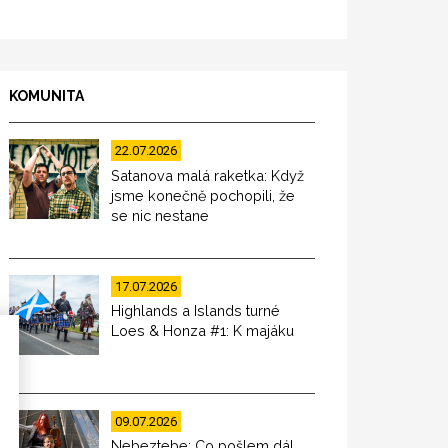
KOMUNITA
22.07.2026
Satanova malá raketka: Když
jsme konečně pochopili, že
se nic nestane
17.07.2026
Highlands a Islands turné
Loes & Honza #1: K majáku
09.07.2026
Nebeztebe: Co pošlem dál