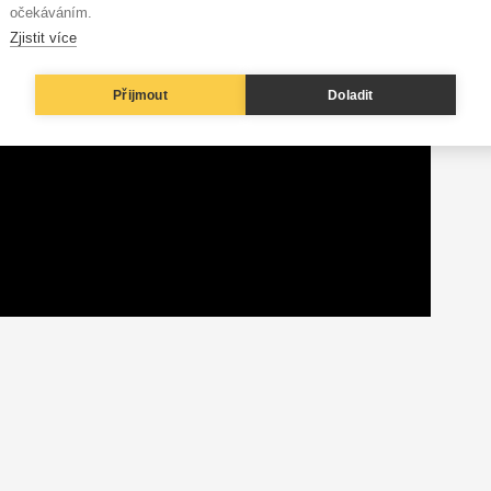
očekáváním.
Zjistit více
Přijmout
Doladit