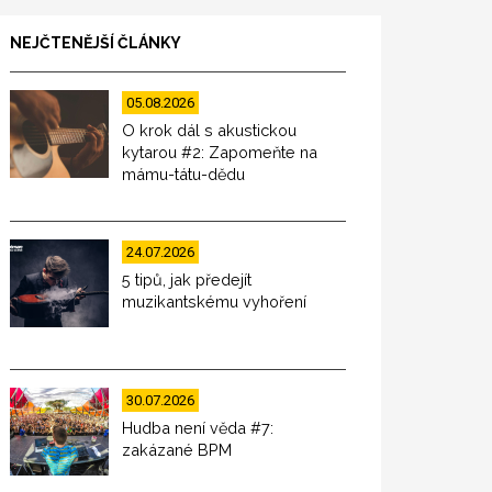
NEJČTENĚJŠÍ ČLÁNKY
05.08.2026
O krok dál s akustickou
kytarou #2: Zapomeňte na
mámu-tátu-dědu
24.07.2026
5 tipů, jak předejít
muzikantskému vyhoření
30.07.2026
Hudba není věda #7:
zakázané BPM