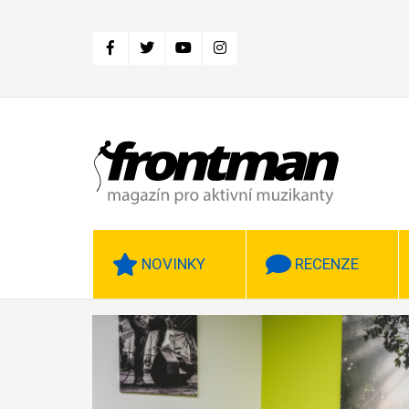
Přejít
k
hlavnímu
obsahu
NOVINKY
RECENZE