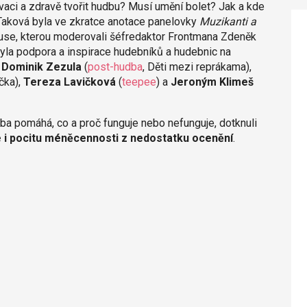
vaci a zdravě tvořit hudbu? Musí umění bolet? Jak a kde
Taková byla ve zkratce anotace panelovky
Muzikanti a
kuse, kterou moderovali šéfredaktor Frontmana Zdeněk
yla podpora a inspirace hudebníků a hudebnic na
i
Dominik Zezula
(
post-hudba
, Děti mezi reprákama),
čka),
Tereza Lavičková
(
teepee
) a
Jeroným Klimeš
orba pomáhá, co a proč funguje nebo nefunguje, dotknuli
e i pocitu méněcennosti z nedostatku ocenění
.