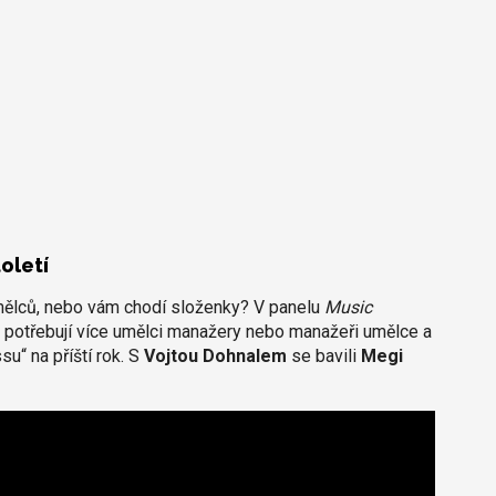
oletí
umělců, nebo vám chodí složenky? V panelu
Music
s potřebují více umělci manažery nebo manažeři umělce a
u“ na příští rok. S
Vojtou Dohnalem
se bavili
Megi