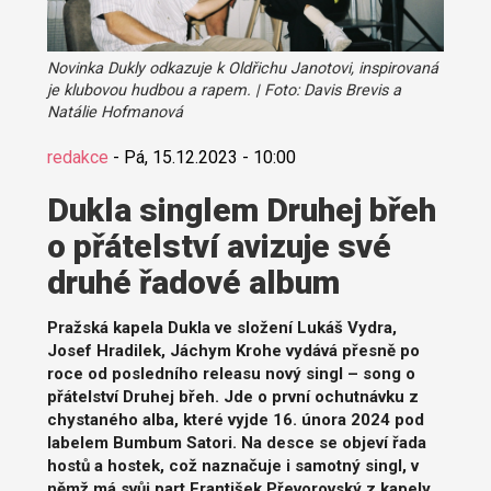
Novinka Dukly odkazuje k Oldřichu Janotovi, inspirovaná
je klubovou hudbou a rapem. | Foto: Davis Brevis a
Natálie Hofmanová
redakce
-
Pá, 15.12.2023 - 10:00
Dukla singlem Druhej břeh
o přátelství avizuje své
druhé řadové album
Pražská kapela Dukla ve složení Lukáš Vydra,
Josef Hradilek, Jáchym Krohe vydává přesně po
roce od posledního releasu nový singl – song o
přátelství Druhej břeh. Jde o první ochutnávku z
chystaného alba, které vyjde 16. února 2024 pod
labelem Bumbum Satori. Na desce se objeví řada
hostů a hostek, což naznačuje i samotný singl, v
němž má svůj part František Převorovský z kapely