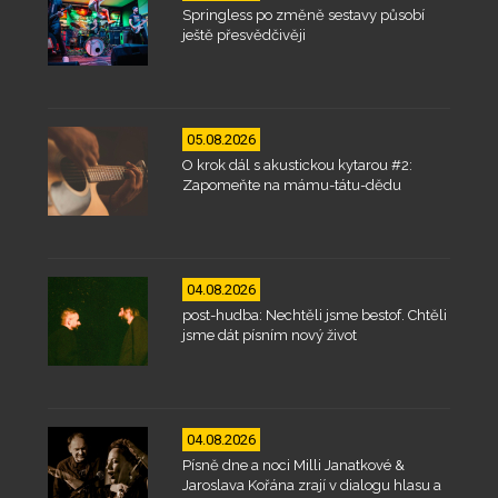
Springless po změně sestavy působí
ještě přesvědčivěji
05.08.2026
O krok dál s akustickou kytarou #2:
Zapomeňte na mámu-tátu-dědu
04.08.2026
post-hudba: Nechtěli jsme bestof. Chtěli
jsme dát písním nový život
04.08.2026
Písně dne a noci Milli Janatkové &
Jaroslava Kořána zrají v dialogu hlasu a