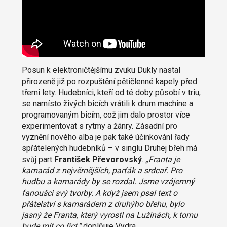
Posun k elektroničtějšímu zvuku Dukly nastal
přirozeně již po rozpuštění pětičlenné kapely před
třemi lety. Hudebníci, kteří od té doby působí v triu,
se namísto živých bicích vrátili k drum machine a
programovaným bicím, což jim dalo prostor více
experimentovat s rytmy a žánry. Zásadní pro
vyznění nového alba je pak také účinkování řady
spřátelených hudebníků – v singlu Druhej břeh má
svůj part
František Převorovský
.
„Franta je
kamarád z nejvěrnějších, parťák a srdcař. Pro
hudbu a kamarády by se rozdal. Jsme vzájemný
fanoušci svý tvorby. A když jsem psal text o
přátelství s kamarádem z druhýho břehu, bylo
jasný že Franta, který vyrostl na Lužinách, k tomu
bude mít co říct,“
doplňuje Vydra.