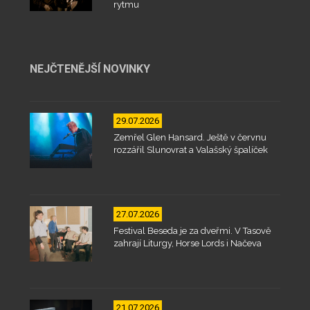
rytmu
NEJČTENĚJŠÍ NOVINKY
29.07.2026
Zemřel Glen Hansard. Ještě v červnu
rozzářil Slunovrat a Valašský špalíček
27.07.2026
Festival Beseda je za dveřmi. V Tasově
zahrají Liturgy, Horse Lords i Načeva
21.07.2026