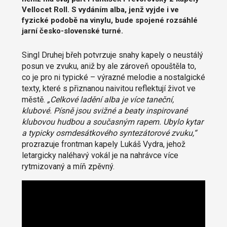
Vellocet Roll. S vydáním alba, jenž vyjde i ve
fyzické podobě na vinylu, bude spojené rozsáhlé
jarní česko-slovenské turné.
Singl Druhej břeh potvrzuje snahy kapely o neustálý
posun ve zvuku, aniž by ale zároveň opouštěla to,
co je pro ni typické – výrazné melodie a nostalgické
texty, které s přiznanou naivitou reflektují život ve
městě.
„Celkové ladění alba je více taneční,
klubové. Písně jsou svižné a beaty inspirované
klubovou hudbou a současným rapem. Ubylo kytar
a typicky osmdesátkového syntezátorové zvuku,“
prozrazuje frontman kapely Lukáš Vydra, jehož
letargicky naléhavý vokál je na nahrávce více
rytmizovaný a míň zpěvný.