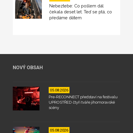
Nebeztebe: Co pošlem dál
čekala deset let. Teď se ptá, co
předáme dětem
NOVÝ OBSAH
05.08.2026
Pre-RECONNECT představí na festivalu
UPROSTŘED čtyři tváře jihomoravské
scény
05.08.2026