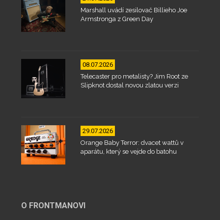
Marshall uvádí zesilovač Billieho Joe
Armstronga z Green Day
08.07.2026
Telecaster pro metalisty? Jim Root ze
Slipknot dostal novou zlatou verzi
29.07.2026
Orange Baby Terror: dvacet wattů v
aparátu, který se vejde do batohu
O FRONTMANOVI