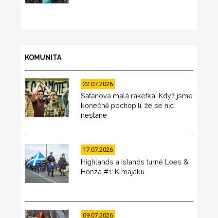
KOMUNITA
22.07.2026
Satanova malá raketka: Když jsme
konečně pochopili, že se nic
nestane
17.07.2026
Highlands a Islands turné Loes &
Honza #1: K majáku
09.07.2026