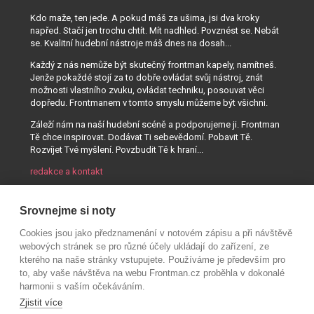
Kdo maže, ten jede. A pokud máš za ušima, jsi dva kroky
napřed. Stačí jen trochu chtít. Mít nadhled. Povznést se. Nebát
se. Kvalitní hudební nástroje máš dnes na dosah...
Každý z nás nemůže být skutečný frontman kapely, namítneš.
Jenže pokaždé stojí za to dobře ovládat svůj nástroj, znát
možnosti vlastního zvuku, ovládat techniku, posouvat věci
dopředu. Frontmanem v tomto smyslu můžeme být všichni.
Záleží nám na naší hudební scéně a podporujeme ji. Frontman
Tě chce inspirovat. Dodávat Ti sebevědomí. Pobavit Tě.
Rozvíjet Tvé myšlení. Povzbudit Tě k hraní...
redakce a kontakt
Srovnejme si noty
Cookies jsou jako předznamenání v notovém zápisu a při návštěvě
webových stránek se pro různé účely ukládají do zařízení, ze
kterého na naše stránky vstupujete. Používáme je především pro
to, aby vaše návštěva na webu Frontman.cz proběhla v dokonalé
harmonii s vaším očekáváním.
Zjistit více