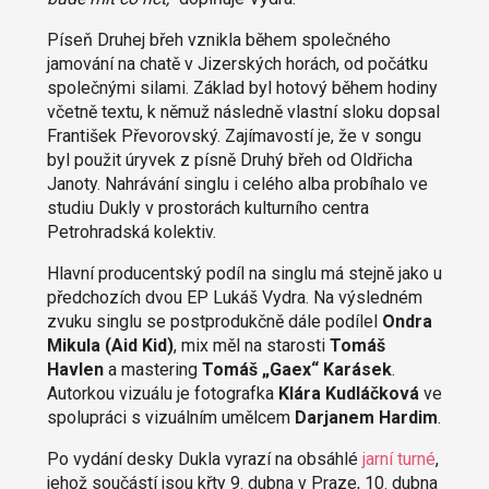
Píseň Druhej břeh vznikla během společného
jamování na chatě v Jizerských horách, od počátku
společnými silami. Základ byl hotový během hodiny
včetně textu, k němuž následně vlastní sloku dopsal
František Převorovský. Zajímavostí je, že v songu
byl použit úryvek z písně Druhý břeh od Oldřicha
Janoty. Nahrávání singlu i celého alba probíhalo ve
studiu Dukly v prostorách kulturního centra
Petrohradská kolektiv.
Hlavní producentský podíl na singlu má stejně jako u
předchozích dvou EP Lukáš Vydra. Na výsledném
zvuku singlu se postprodukčně dále podílel
Ondra
Mikula (Aid Kid)
, mix měl na starosti
Tomáš
Havlen
a mastering
Tomáš „Gaex“ Karásek
.
Autorkou vizuálu je fotografka
Klára Kudláčková
ve
spolupráci s vizuálním umělcem
Darjanem Hardim
.
Po vydání desky Dukla vyrazí na obsáhlé
jarní turné
,
jehož součástí jsou křty 9. dubna v Praze, 10. dubna