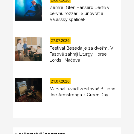
29.07.2026
Zemřel Glen Hansard. Ještě v
červnu rozzářil Slunovrat a
Valašský špalíček
27.07.2026
Festival Beseda je za dveřmi. V
Tasově zahrají Liturgy, Horse
Lords i Načeva
21.07.2026
Marshall uvádí zesilovač Billieho
Joe Armstronga z Green Day