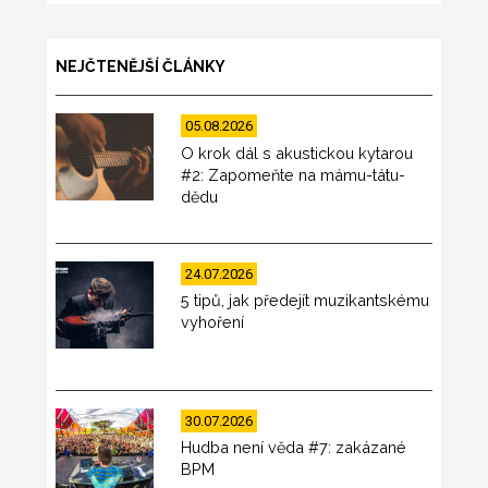
NEJČTENĚJŠÍ ČLÁNKY
05.08.2026
O krok dál s akustickou kytarou
#2: Zapomeňte na mámu-tátu-
dědu
24.07.2026
5 tipů, jak předejít muzikantskému
vyhoření
30.07.2026
Hudba není věda #7: zakázané
BPM