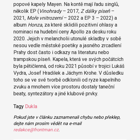
popové kapely Mayen. Na kontě mají řadu singlů,
několik EP (
Vinohrady
– 2017,
Z dálky píseň
–
2021,
Moře vnitrozemí
– 2022 a EP 3 – 2022) a
album
Honza
, za které sklidili pozitivní ohlasy a
nominaci na hudební ceny Apollo za desku roku
2020. Jejich v melancholii utonulé skladby v sobě
nesou vedle městské poetiky a jasného zrcadlení
Prahy dost často i odkazy na literaturu nebo
trampskou píseň. Kapela, která ve svých počátcích
byla pětičlenná, od roku 2021 působí v trojici Lukáš
Vydra, Josef Hradilek a Jáchym Krohe. V důsledku
toho se ve své tvorbě odklonili od ryze kapelního
zvuku a mnohem více prostoru dostaly taneční
beaty, syntezátory a jiné klubové prvky.
Tagy
Dukla
Pokud jste v článku zaznamenali chybu nebo překlep,
dejte nám prosím vědět na e-mail
redakce@frontman.cz
.