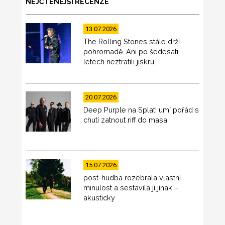
NEJČTENĚJŠÍ RECENZE
13.07.2026
The Rolling Stones stále drží
pohromadě. Ani po šedesáti
letech neztratili jiskru
20.07.2026
Deep Purple na Splat! umí pořád s
chutí zatnout riff do masa
15.07.2026
post-hudba rozebrala vlastní
minulost a sestavila ji jinak –
akusticky