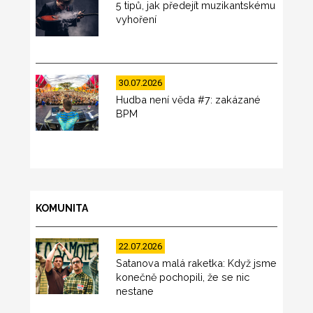
5 tipů, jak předejít muzikantskému
vyhoření
30.07.2026
Hudba není věda #7: zakázané
BPM
KOMUNITA
22.07.2026
Satanova malá raketka: Když jsme
konečně pochopili, že se nic
nestane