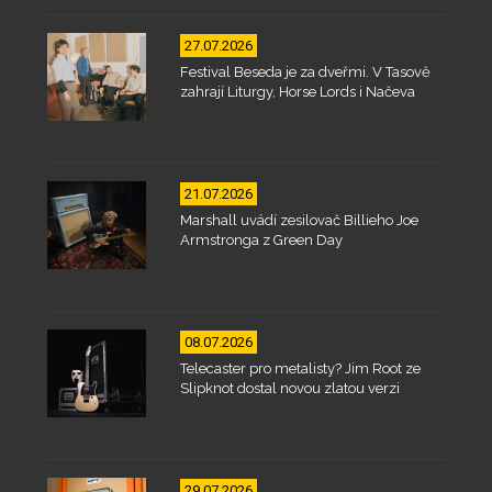
27.07.2026
Festival Beseda je za dveřmi. V Tasově
zahrají Liturgy, Horse Lords i Načeva
21.07.2026
Marshall uvádí zesilovač Billieho Joe
Armstronga z Green Day
08.07.2026
Telecaster pro metalisty? Jim Root ze
Slipknot dostal novou zlatou verzi
29.07.2026