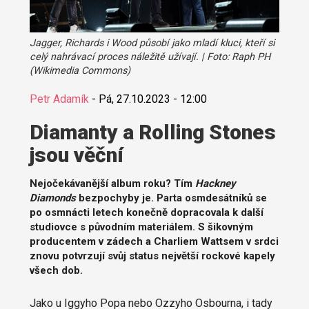
Jagger, Richards i Wood působí jako mladí kluci, kteří si
celý nahrávací proces náležitě užívají. | Foto: Raph PH
(Wikimedia Commons)
Petr Adamík
-
Pá, 27.10.2023 - 12:00
Diamanty a Rolling Stones
jsou věční
Nejočekávanější album roku? Tím
Hackney
Diamonds
bezpochyby je. Parta osmdesátníků se
po osmnácti letech konečně dopracovala k další
studiovce s původním materiálem. S šikovným
producentem v zádech a Charliem Wattsem v srdci
znovu potvrzují svůj status největší rockové kapely
všech dob.
Jako u Iggyho Popa nebo Ozzyho Osbourna, i tady