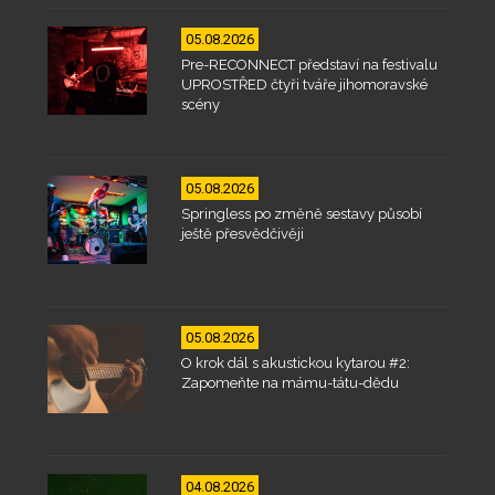
05.08.2026
Pre-RECONNECT představí na festivalu
UPROSTŘED čtyři tváře jihomoravské
scény
05.08.2026
Springless po změně sestavy působí
ještě přesvědčivěji
05.08.2026
O krok dál s akustickou kytarou #2:
Zapomeňte na mámu-tátu-dědu
04.08.2026