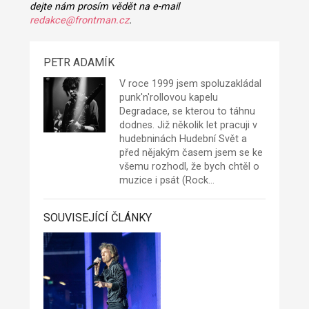
dejte nám prosím vědět na e-mail
redakce@frontman.cz
.
PETR ADAMÍK
V roce 1999 jsem spoluzakládal
punk'n'rollovou kapelu
Degradace
, se kterou to táhnu
dodnes. Již několik let pracuji v
hudebninách Hudební Svět a
před nějakým časem jsem se ke
všemu rozhodl, že bych chtěl o
muzice i psát (Rock…
SOUVISEJÍCÍ ČLÁNKY