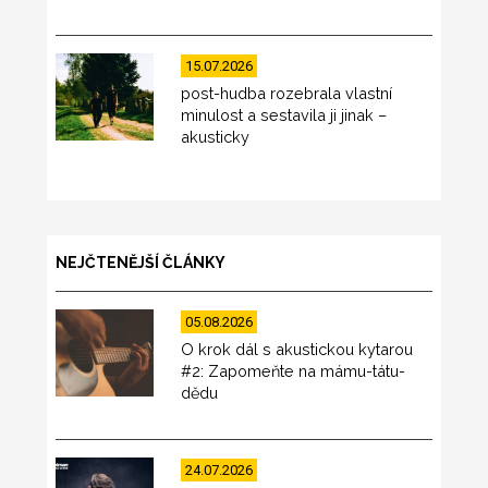
15.07.2026
post-hudba rozebrala vlastní
minulost a sestavila ji jinak –
akusticky
NEJČTENĚJŠÍ ČLÁNKY
05.08.2026
O krok dál s akustickou kytarou
#2: Zapomeňte na mámu-tátu-
dědu
24.07.2026