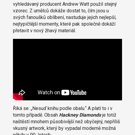
vyhledávaný producent Andrew Watt použil stejný
vzorec. Z umělců dokáže dostat to, čím jsou u
svých fanoušků oblíbení, nastuduje jejich nejlepší,
nejtypičtější momenty, které pak společně dokáží
přetavit v nový žhavý materiál.
Říká se: „Nesuď knihu podle obalu.“ A platí to i v
tomto případě. Obsah
Hackney Diamonds
je totiž
naštěstí mnohem působivější než obyčejný, nepříliš
vkusný artwork, který by vypadal moderně možná
někdy v 90. letech.