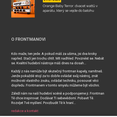
Orange Baby Terror: dvacet wattů v
aparátu, který se vejde do batohu
O FRONTMANOVI
Kdo maže, ten jede. A pokud máš za ušima, jsi dva kroky
napřed. Stačí jen trochu chtít. Mít nadhled. Povznést se. Nebát
se. Kvalitní hudební nástroje máš dnes na dosah...
Každý z nás nemůže být skutečný frontman kapely, namítneš.
Jenže pokaždé stojí za to dobře ovládat svůj nástroj, znát
možnosti vlastního zvuku, ovládat techniku, posouvat věci
dopředu. Frontmanem v tomto smyslu můžeme být všichni.
Záleží nám na naší hudební scéně a podporujeme ji. Frontman
Tě chce inspirovat. Dodávat Ti sebevědomí. Pobavit Tě.
Rozvíjet Tvé myšlení. Povzbudit Tě k hraní...
redakce a kontakt