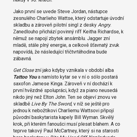
Jako první se uvede Steve Jordan, nástupce
zesnulého Charlieho Wattse, který odstartuje úvodní
skladbu a zároveň pilotní singl z desky
Angry
.
Zanedlouho přichází povinný riff Keitha Richardse, k
němuž se napojí zbytek ansámblu. Jagger zní
mladě, stále plný energie, a celkově šťavnatý zvuk
napovídá, že následující třičtvrtěhodina bude
zábavná.
Get Close
zní jako kdyby vznikala v období alba
Tattoo You
a namísto kytar se v ní o sólo postará
saxofon Jamese Kinga. Zároveň v ní dochází k
první hvězdné spolupráci, když za piano neusedá
nikdo jiný než Elton John. Ten se objeví znovu ve
skladbě
Live By The Sword
, v níž se ještě pro
jednou k nebožtíkovi Charliemu Wattsovi připojí
původní baskytarista kapely Bill Wyman. Skvělý
krok, při kterém fanoušci musí plesat blahem. A co
teprve takový Paul McCartney, který si na starosti