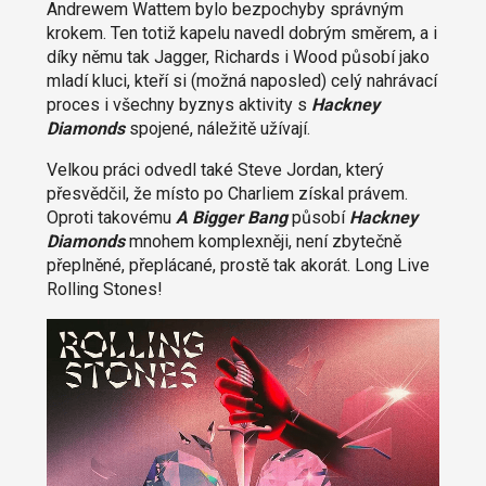
Andrewem Wattem bylo bezpochyby správným
krokem. Ten totiž kapelu navedl dobrým směrem, a i
díky němu tak Jagger, Richards i Wood působí jako
mladí kluci, kteří si (možná naposled) celý nahrávací
proces i všechny byznys aktivity s
Hackney
Diamonds
spojené, náležitě užívají.
Velkou práci odvedl také Steve Jordan, který
přesvědčil, že místo po Charliem získal právem.
Oproti takovému
A Bigger Bang
působí
Hackney
Diamonds
mnohem komplexněji, není zbytečně
přeplněné, přeplácané, prostě tak akorát. Long Live
Rolling Stones!