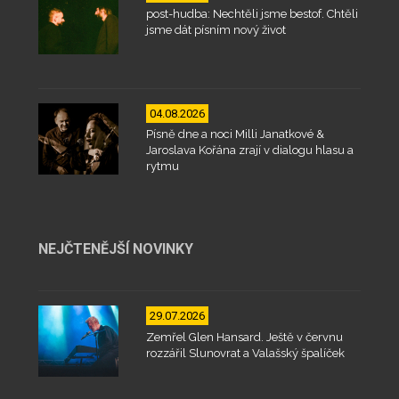
post-hudba: Nechtěli jsme bestof. Chtěli
jsme dát písním nový život
04.08.2026
Písně dne a noci Milli Janatkové &
Jaroslava Kořána zrají v dialogu hlasu a
rytmu
NEJČTENĚJŠÍ NOVINKY
29.07.2026
Zemřel Glen Hansard. Ještě v červnu
rozzářil Slunovrat a Valašský špalíček