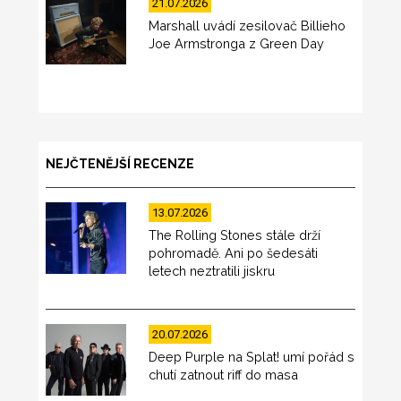
21.07.2026
Marshall uvádí zesilovač Billieho
Joe Armstronga z Green Day
NEJČTENĚJŠÍ RECENZE
13.07.2026
The Rolling Stones stále drží
pohromadě. Ani po šedesáti
letech neztratili jiskru
20.07.2026
Deep Purple na Splat! umí pořád s
chutí zatnout riff do masa