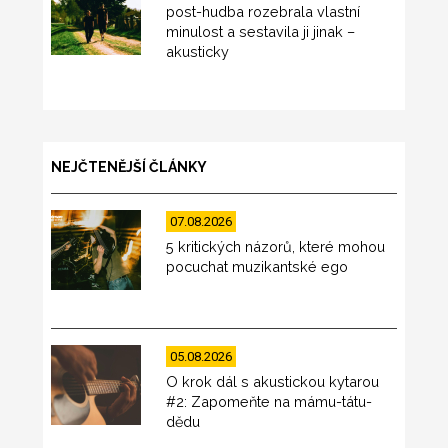
post-hudba rozebrala vlastní
minulost a sestavila ji jinak –
akusticky
NEJČTENĚJŠÍ ČLÁNKY
07.08.2026
5 kritických názorů, které mohou
pocuchat muzikantské ego
05.08.2026
O krok dál s akustickou kytarou
#2: Zapomeňte na mámu-tátu-
dědu