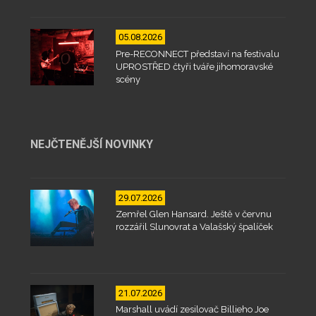
05.08.2026
Pre-RECONNECT představí na festivalu
UPROSTŘED čtyři tváře jihomoravské
scény
NEJČTENĚJŠÍ NOVINKY
29.07.2026
Zemřel Glen Hansard. Ještě v červnu
rozzářil Slunovrat a Valašský špalíček
21.07.2026
Marshall uvádí zesilovač Billieho Joe