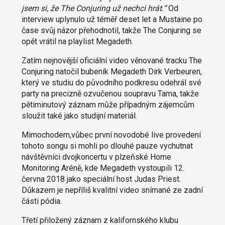
jsem si, že The Conjuring už nechci hrát.“
Od
interview uplynulo už téměř deset let a Mustaine po
čase svůj názor přehodnotil, takže The Conjuring se
opět vrátil na playlist Megadeth.
Zatím nejnovější oficiální video věnované tracku The
Conjuring natočil bubeník Megadeth Dirk Verbeuren,
který ve studiu do původního podkresu odehrál své
party na precizně ozvučenou soupravu Tama, takže
pětiminutový záznam může případným zájemcům
sloužit také jako studijní materiál.
Mimochodem,vůbec první novodobé live provedení
tohoto songu si mohli po dlouhé pauze vychutnat
návštěvníci dvojkoncertu v plzeňské Home
Monitoring Aréně, kde Megadeth vystoupili 12.
června 2018 jako speciální host Judas Priest.
Důkazem je nepříliš kvalitní video snímané ze zadní
části pódia.
Třetí přiložený záznam z kalifornského klubu