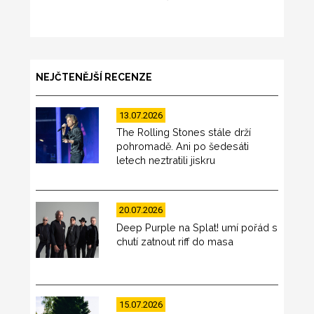
NEJČTENĚJŠÍ RECENZE
13.07.2026
The Rolling Stones stále drží
pohromadě. Ani po šedesáti
letech neztratili jiskru
20.07.2026
Deep Purple na Splat! umí pořád s
chutí zatnout riff do masa
15.07.2026