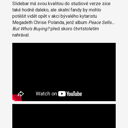
Slidebar má svou kvalitou do studiové verze sice
také hodně daleko, ale skalní fandy by mohlo
potěšit vidět opět v akci bývalého kytaristu
Megadeth Chrise Polanda, jenž album
Peace Sells…
But Who's Buying?
před skoro čtvrtstoletím
nahrával.