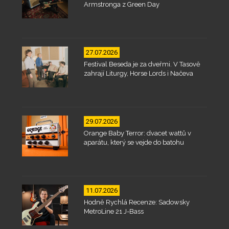
Armstronga z Green Day
27.07.2026
Festival Beseda je za dveřmi. V Tasově
zahrají Liturgy, Horse Lords i Načeva
29.07.2026
Orange Baby Terror: dvacet wattů v
aparátu, který se vejde do batohu
11.07.2026
Hodně Rychlá Recenze: Sadowsky
MetroLine 21 J-Bass