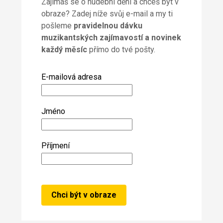
Zajímáš se o hudební dění a chceš být v
obraze? Zadej níže svůj e-mail a my ti
pošleme
pravidelnou dávku
muzikantských zajímavostí a novinek
každý měsíc
přímo do tvé pošty.
E-mailová adresa
Jméno
Příjmení