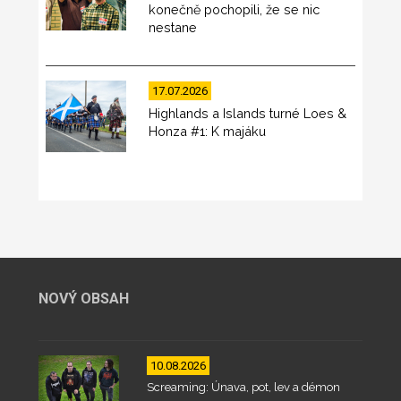
konečně pochopili, že se nic
nestane
17.07.2026
Highlands a Islands turné Loes &
Honza #1: K majáku
NOVÝ OBSAH
10.08.2026
Screaming: Únava, pot, lev a démon