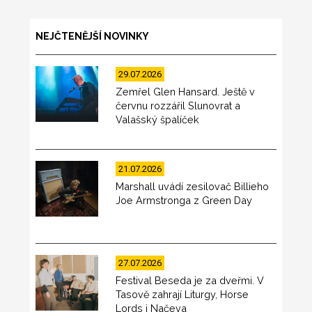
NEJČTENĚJŠÍ NOVINKY
29.07.2026
Zemřel Glen Hansard. Ještě v
červnu rozzářil Slunovrat a
Valašský špalíček
21.07.2026
Marshall uvádí zesilovač Billieho
Joe Armstronga z Green Day
27.07.2026
Festival Beseda je za dveřmi. V
Tasově zahrají Liturgy, Horse
Lords i Načeva