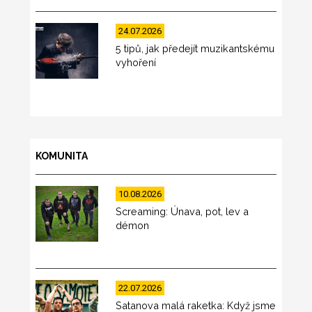
24.07.2026
5 tipů, jak předejít muzikantskému
vyhoření
KOMUNITA
10.08.2026
Screaming: Únava, pot, lev a
démon
22.07.2026
Satanova malá raketka: Když jsme