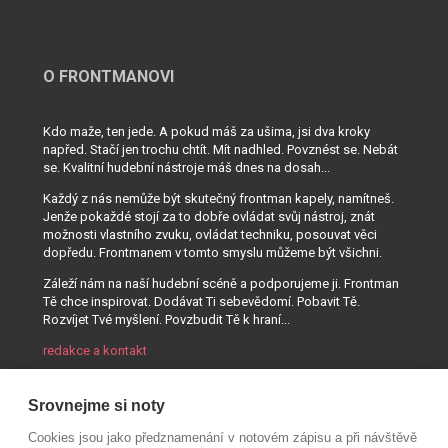
O FRONTMANOVI
Kdo maže, ten jede. A pokud máš za ušima, jsi dva kroky
napřed. Stačí jen trochu chtít. Mít nadhled. Povznést se. Nebát
se. Kvalitní hudební nástroje máš dnes na dosah...
Každý z nás nemůže být skutečný frontman kapely, namítneš.
Jenže pokaždé stojí za to dobře ovládat svůj nástroj, znát
možnosti vlastního zvuku, ovládat techniku, posouvat věci
dopředu. Frontmanem v tomto smyslu můžeme být všichni.
Záleží nám na naší hudební scéně a podporujeme ji. Frontman
Tě chce inspirovat. Dodávat Ti sebevědomí. Pobavit Tě.
Rozvíjet Tvé myšlení. Povzbudit Tě k hraní...
redakce a kontakt
Srovnejme si noty
Cookies jsou jako předznamenání v notovém zápisu a při návštěvě