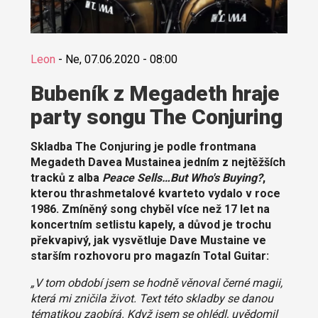
Leon
-
Ne, 07.06.2020 - 08:00
Bubeník z Megadeth hraje
party songu The Conjuring
Skladba The Conjuring je podle frontmana
Megadeth Davea Mustainea jedním z nejtěžších
tracků z alba
Peace Sells…But Who's Buying?
,
kterou thrashmetalové kvarteto vydalo v roce
1986. Zmíněný song chyběl více než 17 let na
koncertním setlistu kapely, a důvod je trochu
překvapivý, jak vysvětluje Dave Mustaine ve
starším rozhovoru pro magazín Total Guitar:
„V tom období jsem se hodně věnoval černé magii,
která mi zničila život. Text této skladby se danou
tématikou zaobírá. Když jsem se ohlédl, uvědomil