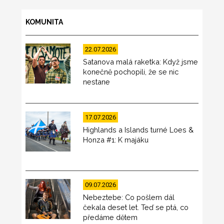
KOMUNITA
22.07.2026
Satanova malá raketka: Když jsme
konečně pochopili, že se nic
nestane
17.07.2026
Highlands a Islands turné Loes &
Honza #1: K majáku
09.07.2026
Nebeztebe: Co pošlem dál
čekala deset let. Teď se ptá, co
předáme dětem