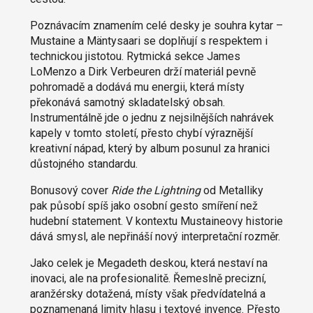
Poznávacím znamením celé desky je souhra kytar –
Mustaine a Mäntysaari se doplňují s respektem i
technickou jistotou. Rytmická sekce James
LoMenzo a Dirk Verbeuren drží materiál pevně
pohromadě a dodává mu energii, která místy
překonává samotný skladatelský obsah.
Instrumentálně jde o jednu z nejsilnějších nahrávek
kapely v tomto století, přesto chybí výraznější
kreativní nápad, který by album posunul za hranici
důstojného standardu.
Bonusový cover
Ride the Lightning
od Metalliky
pak působí spíš jako osobní gesto smíření než
hudební statement. V kontextu Mustaineovy historie
dává smysl, ale nepřináší nový interpretační rozměr.
Jako celek je Megadeth deskou, která nestaví na
inovaci, ale na profesionalitě. Řemeslně precizní,
aranžérsky dotažená, místy však předvídatelná a
poznamenaná limity hlasu i textové invence. Přesto