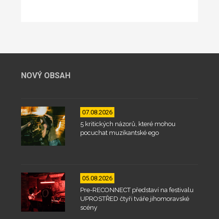
NOVÝ OBSAH
07.08.2026
5 kritických názorů, které mohou
pocuchat muzikantské ego
05.08.2026
Pre-RECONNECT představí na festivalu
UPROSTŘED čtyři tváře jihomoravské
scény