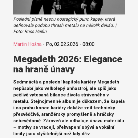
Poslední písně nesou nostagický punc kapely, která
definovala podobu thrash metalu na několik dekád. |
Foto: Ross Halfin
Martin Hošna
-
Po, 02.02.2026 - 08:00
Megadeth 2026: Elegance
na hraně únavy
Sedmnáctá a poslední kapitola kariéry Megadeth
nepůsobí jako velkolepý ohňostroj, ale spíš jako
pečlivě vytesaná bilance života stráveného v
metalu. Stejnojmenné album je důkazem, že kapela
i na prahu konce kariéry dokáže znít technicky
přesvědčivě, aranžérsky promyšleně a hráčsky
sebevědomě. Zároveň ale odhaluje únavu materiálu
– motivy se vracejí, překvapení ubývá a vokální
limity jsou slyšitelnější než kdy dřív.