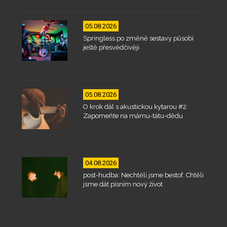
05.08.2026
Springless po změně sestavy působí
ještě přesvědčivěji
05.08.2026
O krok dál s akustickou kytarou #2:
Zapomeňte na mámu-tátu-dědu
04.08.2026
post-hudba: Nechtěli jsme bestof. Chtěli
jsme dát písním nový život