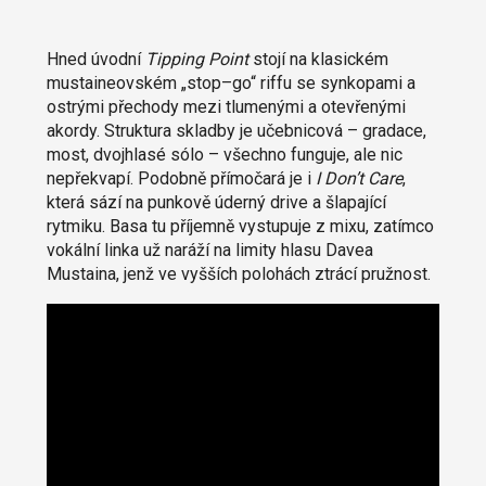
Hned úvodní
Tipping Point
stojí na klasickém
mustaineovském „stop–go“ riffu se synkopami a
ostrými přechody mezi tlumenými a otevřenými
akordy. Struktura skladby je učebnicová – gradace,
most, dvojhlasé sólo – všechno funguje, ale nic
nepřekvapí. Podobně přímočará je i
I Don’t Care
,
která sází na punkově úderný drive a šlapající
rytmiku. Basa tu příjemně vystupuje z mixu, zatímco
vokální linka už naráží na limity hlasu Davea
Mustaina, jenž ve vyšších polohách ztrácí pružnost.