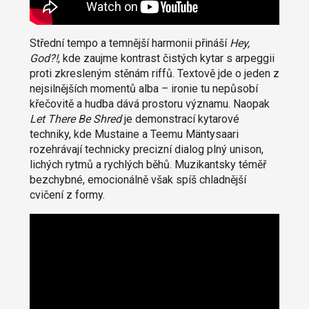
Střední tempo a temnější harmonii přináší
Hey,
God?!
, kde zaujme kontrast čistých kytar s arpeggii
proti zkresleným stěnám riffů. Textově jde o jeden z
nejsilnějších momentů alba – ironie tu nepůsobí
křečovitě a hudba dává prostoru významu. Naopak
Let There Be Shred
je demonstrací kytarové
techniky, kde Mustaine a Teemu Mäntysaari
rozehrávají technicky precizní dialog plný unison,
lichých rytmů a rychlých běhů. Muzikantsky téměř
bezchybné, emocionálně však spíš chladnější
cvičení z formy.