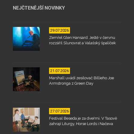
NEJČTENĚJŠÍ NOVINKY
29.07.2026
Zemřel Glen Hansard. Ještě v červnu
rozzářil Slunovrat a Valašský špalíček
21.07.2026
Marshall uvádí zesilovač Billieho Joe
Armstronga z Green Day
27.07.2026
Festival Beseda je za dveřmi. V Tasově
zahrají Liturgy, Horse Lords i Načeva