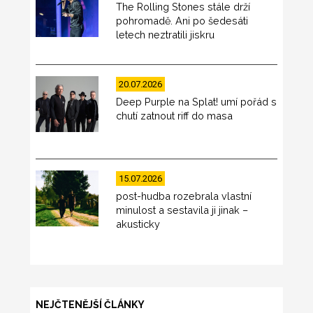
The Rolling Stones stále drží
pohromadě. Ani po šedesáti
letech neztratili jiskru
20.07.2026
Deep Purple na Splat! umí pořád s
chutí zatnout riff do masa
15.07.2026
post-hudba rozebrala vlastní
minulost a sestavila ji jinak –
akusticky
NEJČTENĚJŠÍ ČLÁNKY