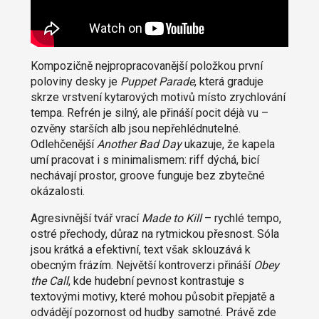
Kompozičně nejpropracovanější položkou první
poloviny desky je
Puppet Parade
, která graduje
skrze vrstvení kytarových motivů místo zrychlování
tempa. Refrén je silný, ale přináší pocit déjà vu –
ozvěny starších alb jsou nepřehlédnutelné.
Odlehčenější
Another Bad Day
ukazuje, že kapela
umí pracovat i s minimalismem: riff dýchá, bicí
nechávají prostor, groove funguje bez zbytečné
okázalosti.
Agresivnější tvář vrací
Made to Kill
– rychlé tempo,
ostré přechody, důraz na rytmickou přesnost. Sóla
jsou krátká a efektivní, text však sklouzává k
obecným frázím. Největší kontroverzi přináší
Obey
the Call
, kde hudební pevnost kontrastuje s
textovými motivy, které mohou působit přepjatě a
odvádějí pozornost od hudby samotné. Právě zde