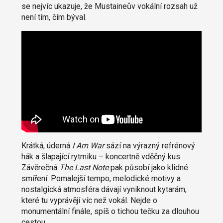
se nejvíc ukazuje, že Mustaineův vokální rozsah už
není tím, čím býval.
Krátká, úderná
I Am War
sází na výrazný refrénový
hák a šlapající rytmiku – koncertně vděčný kus.
Závěrečná
The Last Note
pak působí jako klidné
smíření. Pomalejší tempo, melodické motivy a
nostalgická atmosféra dávají vyniknout kytarám,
které tu vyprávějí víc než vokál. Nejde o
monumentální finále, spíš o tichou tečku za dlouhou
cestou.