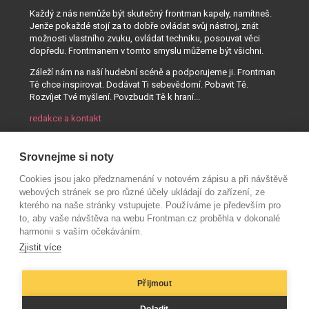
Každý z nás nemůže být skutečný frontman kapely, namítneš.
Jenže pokaždé stojí za to dobře ovládat svůj nástroj, znát
možnosti vlastního zvuku, ovládat techniku, posouvat věci
dopředu. Frontmanem v tomto smyslu můžeme být všichni.
Záleží nám na naší hudební scéně a podporujeme ji. Frontman
Tě chce inspirovat. Dodávat Ti sebevědomí. Pobavit Tě.
Rozvíjet Tvé myšlení. Povzbudit Tě k hraní...
redakce a kontakt
Srovnejme si noty
Cookies jsou jako předznamenání v notovém zápisu a při návštěvě
webových stránek se pro různé účely ukládají do zařízení, ze
kterého na naše stránky vstupujete. Používáme je především pro
to, aby vaše návštěva na webu Frontman.cz proběhla v dokonalé
harmonii s vaším očekáváním.
Zjistit více
Přijmout
© AUDIO PARTNER s.r.o.
Doladit