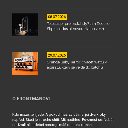
08.07.2026
Telecaster pro metalisty? Jim Root ze
Slipknot dostal novou zlatou verzi
29.07.2026
Orange Baby Terror: dvacet wattů v
aparátu, který se vejde do batohu
O FRONTMANOVI
Kdo maže, ten jede. A pokud máš za ušima, jsi dva kroky
napřed. Stačí jen trochu chtít. Mít nadhled. Povznést se. Nebát
se. Kvalitní hudební nástroje máš dnes na dosah...