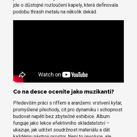
jde o důstojné rozloučení kapely, která definovala
podobu thrash metalu na několik dekád.
Co na desce oceníte jako muzikanti?
Především práci s riffem a aranžemi: vrstvení kytar,
promyšlené přechody, cit pro dynamiku i schopnost
budovat napětí bez zbytečné exhibice. Album
funguje jako lekce efektivního skladatelství –
ukazuje, jak udržet soudržnost materiálu a dát
každému nástroji prostor. Není to revoluce, ale