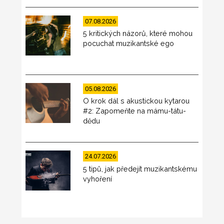
07.08.2026
5 kritických názorů, které mohou
pocuchat muzikantské ego
05.08.2026
O krok dál s akustickou kytarou
#2: Zapomeňte na mámu-tátu-
dědu
24.07.2026
5 tipů, jak předejít muzikantskému
vyhoření