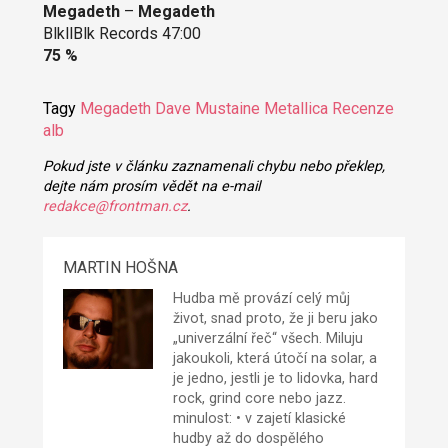
Megadeth
–
Megadeth
BlkllBlk Records 47:00
75 %
Tagy
Megadeth
Dave Mustaine
Metallica
Recenze
alb
Pokud jste v článku zaznamenali chybu nebo překlep,
dejte nám prosím vědět na e-mail
redakce@frontman.cz
.
MARTIN HOŠNA
Hudba mě provází celý můj
život, snad proto, že ji beru jako
„univerzální řeč“ všech. Miluju
jakoukoli, která útočí na solar, a
je jedno, jestli je to lidovka, hard
rock, grind core nebo jazz.
minulost: • v zajetí klasické
hudby až do dospělého