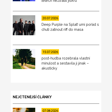
letech neztratili jiskru
20.07.2026
Deep Purple na Splat! umí pořád s
chutí zatnout riff do masa
15.07.2026
post-hudba rozebrala vlastní
minulost a sestavila ji jinak –
akusticky
NEJČTENĚJŠÍ ČLÁNKY
07.08.2026