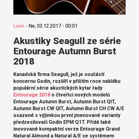
Leon
-
Ne, 03.12.2017 - 00:01
Akustiky Seagull ze série
Entourage Autumn Burst
2018
Kanadská firma Seagull, jež je součástí
koncernu Godin, rozšíří v příštím roce nabídku
populární série akustických kytar řady
Entourage 2018
o čtveřici nových modelů
Entourage Autumn Burst, Autumn Burst QIT,
Autumn Burst CW QIT, Autumn Burst CH CW A/E
osazené s výjimkou první jmenované varianty
předzesilovači Godin EPM Q1T. Přidá také
inovované kompaktní verze Entourage Grand
Natural Almond a Natural A/E se systémem