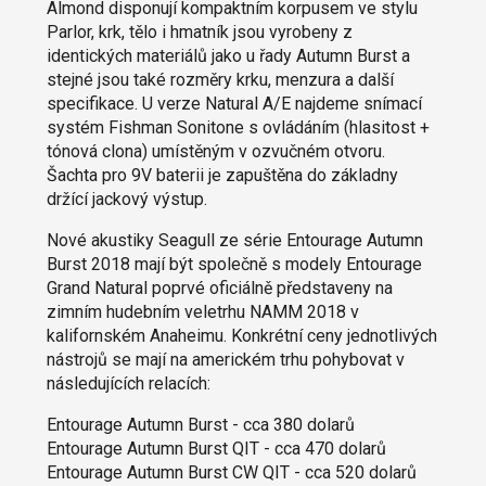
Almond disponují kompaktním korpusem ve stylu
Parlor, krk, tělo i hmatník jsou vyrobeny z
identických materiálů jako u řady Autumn Burst a
stejné jsou také rozměry krku, menzura a další
specifikace. U verze Natural A/E najdeme snímací
systém Fishman Sonitone s ovládáním (hlasitost +
tónová clona) umístěným v ozvučném otvoru.
Šachta pro 9V baterii je zapuštěna do základny
držící jackový výstup.
Nové akustiky Seagull ze série Entourage Autumn
Burst 2018 mají být společně s modely Entourage
Grand Natural poprvé oficiálně představeny na
zimním hudebním veletrhu NAMM 2018 v
kalifornském Anaheimu. Konkrétní ceny jednotlivých
nástrojů se mají na americkém trhu pohybovat v
následujících relacích:
Entourage Autumn Burst - cca 380 dolarů
Entourage Autumn Burst QIT - cca 470 dolarů
Entourage Autumn Burst CW QIT - cca 520 dolarů