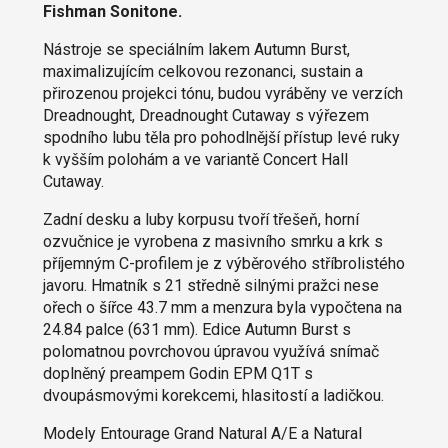
Fishman Sonitone.
Nástroje se speciálním lakem Autumn Burst,
maximalizujícím celkovou rezonanci, sustain a
přirozenou projekci tónu, budou vyráběny ve verzích
Dreadnought, Dreadnought Cutaway s výřezem
spodního lubu těla pro pohodlnější přístup levé ruky
k vyšším polohám a ve variantě Concert Hall
Cutaway.
Zadní desku a luby korpusu tvoří třešeň, horní
ozvučnice je vyrobena z masivního smrku a krk s
příjemným C-profilem je z výběrového stříbrolistého
javoru. Hmatník s 21 středně silnými pražci nese
ořech o šířce 43.7 mm a menzura byla vypočtena na
24.84 palce (631 mm). Edice Autumn Burst s
polomatnou povrchovou úpravou využívá snímač
doplněný preampem Godin EPM Q1T s
dvoupásmovými korekcemi, hlasitostí a ladičkou.
Modely Entourage Grand Natural A/E a Natural