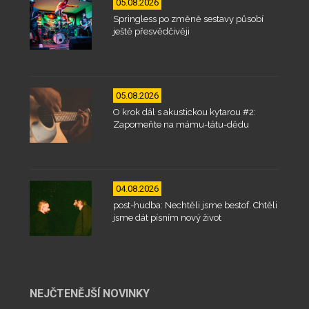
05.08.2026
Springless po změně sestavy působí
ještě přesvědčivěji
05.08.2026
O krok dál s akustickou kytarou #2:
Zapomeňte na mámu-tátu-dědu
04.08.2026
post-hudba: Nechtěli jsme bestof. Chtěli
jsme dát písním nový život
NEJČTENĚJŠÍ NOVINKY