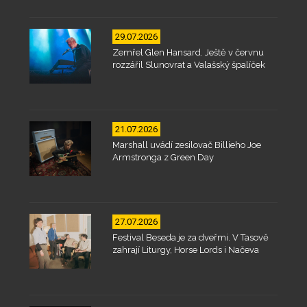
29.07.2026
Zemřel Glen Hansard. Ještě v červnu
rozzářil Slunovrat a Valašský špalíček
21.07.2026
Marshall uvádí zesilovač Billieho Joe
Armstronga z Green Day
27.07.2026
Festival Beseda je za dveřmi. V Tasově
zahrají Liturgy, Horse Lords i Načeva