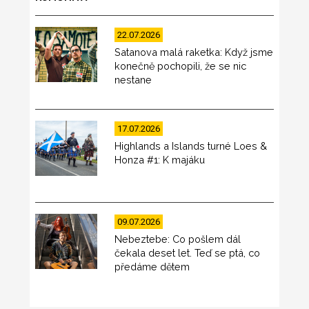
22.07.2026
Satanova malá raketka: Když jsme
konečně pochopili, že se nic
nestane
17.07.2026
Highlands a Islands turné Loes &
Honza #1: K majáku
09.07.2026
Nebeztebe: Co pošlem dál
čekala deset let. Teď se ptá, co
předáme dětem