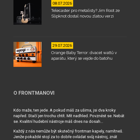
08.07.2026
Telecaster pro metalisty? Jim Root ze
Slipknot dostal novou zlatou verzi
29.07.2026
Orange Baby Terror: dvacet wattů v
aparátu, který se vejde do batohu
O FRONTMANOVI
Kdo maže, ten jede. A pokud máš za ušima, jsi dva kroky
napřed. Stačí jen trochu chtít. Mít nadhled. Povznést se. Nebát
se. Kvalitní hudební nástroje máš dnes na dosah...
Každý z nás nemůže být skutečný frontman kapely, namítneš.
Jenže pokaždé stojí za to dobře ovládat svůj nástroj, znát