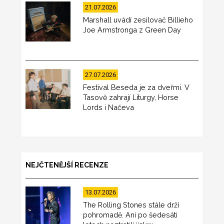
21.07.2026
Marshall uvádí zesilovač Billieho
Joe Armstronga z Green Day
27.07.2026
Festival Beseda je za dveřmi. V
Tasově zahrají Liturgy, Horse
Lords i Načeva
NEJČTENĚJŠÍ RECENZE
13.07.2026
The Rolling Stones stále drží
pohromadě. Ani po šedesáti