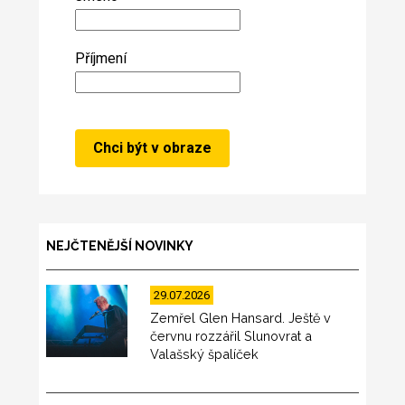
Příjmení
NEJČTENĚJŠÍ NOVINKY
29.07.2026
Zemřel Glen Hansard. Ještě v
červnu rozzářil Slunovrat a
Valašský špalíček