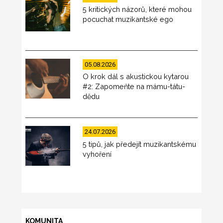
5 kritických názorů, které mohou
pocuchat muzikantské ego
05.08.2026
O krok dál s akustickou kytarou
#2: Zapomeňte na mámu-tátu-
dědu
24.07.2026
5 tipů, jak předejít muzikantskému
vyhoření
KOMUNITA