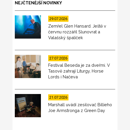
NEJČTENĚJŠÍ NOVINKY
29.07.2026
Zemřel Glen Hansard. Ještě v
červnu rozzářil Slunovrat a
Valašský špalíček
27.07.2026
Festival Beseda je za dveřmi. V
Tasově zahrají Liturgy, Horse
Lords i Načeva
21.07.2026
Marshall uvádí zesilovač Billieho
Joe Armstronga z Green Day