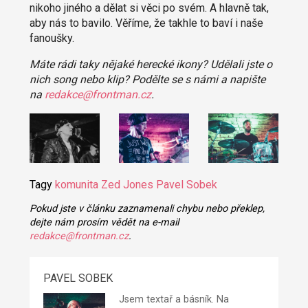
nikoho jiného a dělat si věci po svém. A hlavně tak,
aby nás to bavilo. Věříme, že takhle to baví i naše
fanoušky.
Máte rádi taky nějaké herecké ikony? Udělali jste o
nich song nebo klip? Podělte se s námi a napište
na
redakce@frontman.cz
.
Tagy
komunita
Zed Jones
Pavel Sobek
Pokud jste v článku zaznamenali chybu nebo překlep,
dejte nám prosím vědět na e-mail
redakce@frontman.cz
.
PAVEL SOBEK
Jsem textař a básník. Na