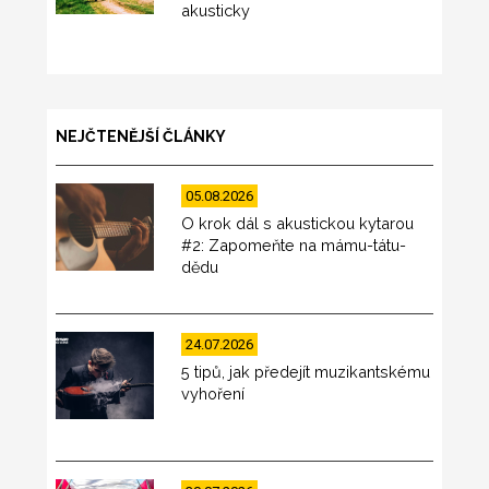
akusticky
NEJČTENĚJŠÍ ČLÁNKY
05.08.2026
O krok dál s akustickou kytarou
#2: Zapomeňte na mámu-tátu-
dědu
24.07.2026
5 tipů, jak předejít muzikantskému
vyhoření