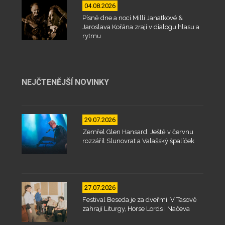
04.08.2026
Písně dne a noci Milli Janatkové &
Jaroslava Kořána zrají v dialogu hlasu a
rytmu
NEJČTENĚJŠÍ NOVINKY
29.07.2026
Zemřel Glen Hansard. Ještě v červnu
rozzářil Slunovrat a Valašský špalíček
27.07.2026
Festival Beseda je za dveřmi. V Tasově
zahrají Liturgy, Horse Lords i Načeva