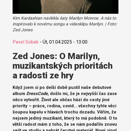
Kim Kardashian navlékla šaty Marilyn Monroe. A nás to
inspirovalo k novému songu a videoklipu Marilyn. | Foto:
Zed Jones
Pavel Sobek
-
Út, 01.04.2025 - 13:00
Zed Jones: O Marilyn,
muzikantských prioritách
a radosti ze hry
Když jsem si po delší době pustil naše debutové
album
DressCode
, došlo mi, že je nejvyšší čas zase
něco vytvořit. Život ale občas hází do cesty jiné
priority – práce, rodina, covid… všechny tyhle věci
šoupou kapelu v hlavách trochu dozadu. Věřím, že
nejsem jediný muzikant, který to má podobně. O to
větší radost mám z toho, že se nám podařilo znovu
sejít ve studiu a nahrát čerstvý materiál. Nový singl