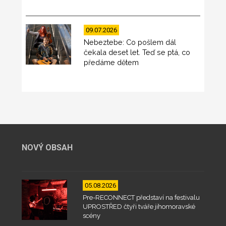
09.07.2026
Nebeztebe: Co pošlem dál
čekala deset let. Teď se ptá, co
předáme dětem
NOVÝ OBSAH
05.08.2026
Pre-RECONNECT představí na festivalu
UPROSTŘED čtyři tváře jihomoravské
scény