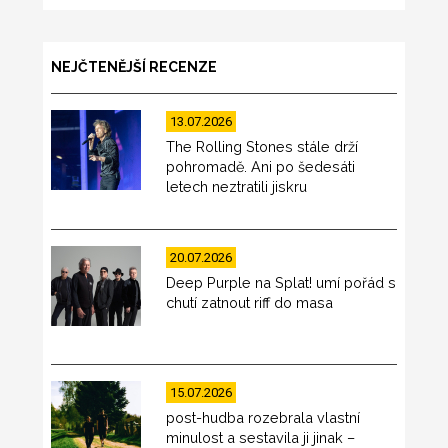
NEJČTENĚJŠÍ RECENZE
13.07.2026
The Rolling Stones stále drží
pohromadě. Ani po šedesáti
letech neztratili jiskru
20.07.2026
Deep Purple na Splat! umí pořád s
chutí zatnout riff do masa
15.07.2026
post-hudba rozebrala vlastní
minulost a sestavila ji jinak –