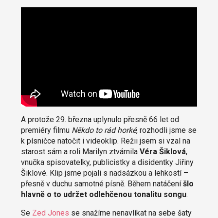
A protože 29. března uplynulo přesně 66 let od
premiéry filmu
Někdo to rád horké
, rozhodli jsme se
k písničce natočit i videoklip. Režii jsem si vzal na
starost sám a roli Marilyn ztvárnila
Véra Šiklová
,
vnučka spisovatelky, publicistky a disidentky Jiřiny
Šiklové. Klip jsme pojali s nadsázkou a lehkostí –
přesně v duchu samotné písně. Během natáčení
šlo
hlavně o to udržet odlehčenou tonalitu songu
.
Se
Zed Jones
se snažíme nenavlíkat na sebe šaty