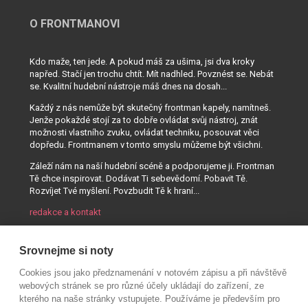
O FRONTMANOVI
Kdo maže, ten jede. A pokud máš za ušima, jsi dva kroky
napřed. Stačí jen trochu chtít. Mít nadhled. Povznést se. Nebát
se. Kvalitní hudební nástroje máš dnes na dosah...
Každý z nás nemůže být skutečný frontman kapely, namítneš.
Jenže pokaždé stojí za to dobře ovládat svůj nástroj, znát
možnosti vlastního zvuku, ovládat techniku, posouvat věci
dopředu. Frontmanem v tomto smyslu můžeme být všichni.
Záleží nám na naší hudební scéně a podporujeme ji. Frontman
Tě chce inspirovat. Dodávat Ti sebevědomí. Pobavit Tě.
Rozvíjet Tvé myšlení. Povzbudit Tě k hraní...
redakce a kontakt
Srovnejme si noty
Cookies jsou jako předznamenání v notovém zápisu a při návštěvě
webových stránek se pro různé účely ukládají do zařízení, ze
kterého na naše stránky vstupujete. Používáme je především pro