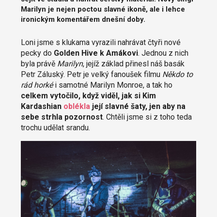
Marilyn je nejen poctou slavné ikoně, ale i lehce
ironickým komentářem dnešní doby.
Loni jsme s klukama vyrazili nahrávat čtyři nové
pecky do
Golden Hive k Amákovi
. Jednou z nich
byla právě
Marilyn
, jejíž základ přinesl náš basák
Petr Záluský. Petr je velký fanoušek filmu
Někdo to
rád horké
i samotné Marilyn Monroe, a tak ho
celkem vytočilo, když viděl, jak si Kim
Kardashian
oblékla
její slavné šaty, jen aby na
sebe strhla pozornost
. Chtěli jsme si z toho teda
trochu udělat srandu.