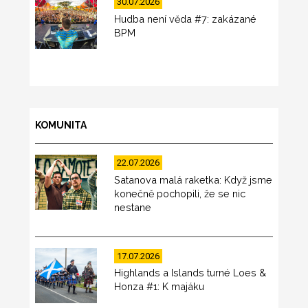
30.07.2026
Hudba není věda #7: zakázané
BPM
KOMUNITA
22.07.2026
Satanova malá raketka: Když jsme
konečně pochopili, že se nic
nestane
17.07.2026
Highlands a Islands turné Loes &
Honza #1: K majáku