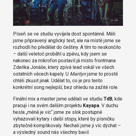
Píseň se ve studiu vyvíjela dost spontánně. Měli
jsme připravený anglický text, ale na místě jsme se
rozhodli ho předělat do češtiny. A tím to neskončilo
– další veletoč proběhl u zpěvu, kdy jsem se
nakonec za mikrofon postavil já místo frontmana
Zdeňka Jonáše, který zpívá lead vokál ve všech
ostatních věcech kapely. U
Marilyn
jsme to prostě
chtěli zkusit jinak. Udělat to, co je pro tento
konkrétní song nejlepší, bez ohledu na zažité role.
Finální mix a master jsme udělali ve studiu
TdB
, kde
pracuji i na svém dalším projektu
Kayapa
. V duchu
hesla „méně je víc“ jsme ze slok postupně
vyhazovali kytary i další stopy, které by písničku
zbytečně komplikovaly. Nechali jsme ji víc dýchat –
a výsledný sound nás všechny bavil.