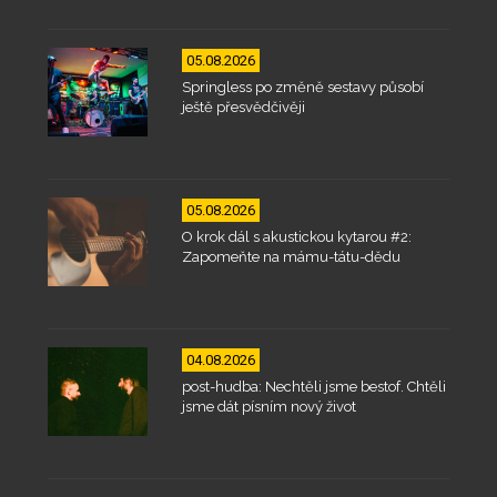
05.08.2026
Springless po změně sestavy působí
ještě přesvědčivěji
05.08.2026
O krok dál s akustickou kytarou #2:
Zapomeňte na mámu-tátu-dědu
04.08.2026
post-hudba: Nechtěli jsme bestof. Chtěli
jsme dát písním nový život