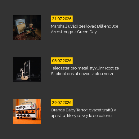
21.07.2026
Marshall uvádí zesilovač Billieho Joe
Armstronga z Green Day
08.07.2026
Telecaster pro metalisty? Jim Root ze
Slipknot dostal novou zlatou verzi
29.07.2026
Orange Baby Terror: dvacet wattů v
aparátu, který se vejde do batohu