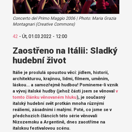
Concerto del Primo Maggio 2006 | Photo: Maria Grazia
Montagnari (Creative Commons)
42
-
Út, 01.03.2022 - 12:00
Zaostřeno na Itálii: Sladký
hudební život
Itálie je proslulá spoustou věcí: jídlem, historií,
architekturou, krajinou, lidmi, filmem, uměním,
láskou... a samozřejmě hudbou! Pomineme-li vznik
a vývoj italské hudby (jehož části jsem se věnoval
v
tomto článku věnovaném hluku
), je současný
italský hudební svět protkán mnoha různými
reáliemi, zásadními i malými. Poté, co jsme se v
předchozích článcích této série věnovali
Nizozemsku a Argentině, dnes zaostříme na
italskou festivalovou scénu.