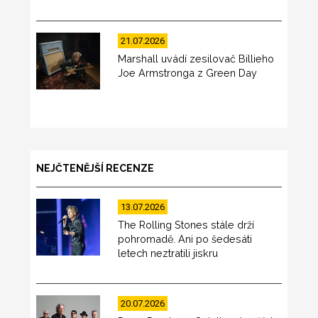
21.07.2026
Marshall uvádí zesilovač Billieho
Joe Armstronga z Green Day
NEJČTENĚJŠÍ RECENZE
13.07.2026
The Rolling Stones stále drží
pohromadě. Ani po šedesáti
letech neztratili jiskru
20.07.2026