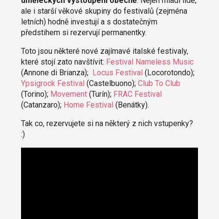
uměleckých vystoupení obecně
. Nejen mladí lidé,
ale i starší věkové skupiny do festivalů (zejména
letních) hodně investují a s dostatečným
předstihem si rezervují permanentky.
Toto jsou některé nové zajímavé italské festivaly,
které stojí zato navštívit:
Festival Nameless Music
(Annone di Brianza);
Locus Festival
(Locorotondo);
Ypsigrock Festival
(Castelbuono);
Club To Club
(Torino);
Movement
(Turín);
FRAC Festival
(Catanzaro);
Home Festival
(Benátky).
Tak co, rezervujete si na některý z nich vstupenky?
:)