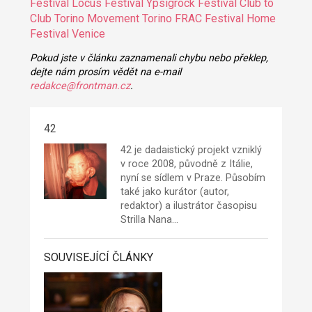
Festival
Locus Festival
Ypsigrock Festival
Club to
Club Torino
Movement Torino
FRAC Festival
Home
Festival Venice
Pokud jste v článku zaznamenali chybu nebo překlep,
dejte nám prosím vědět na e-mail
redakce@frontman.cz
.
42
42
je dadaistický projekt vzniklý
v roce 2008, původně z Itálie,
nyní se sídlem v Praze. Působím
také jako kurátor (autor,
redaktor) a ilustrátor časopisu
Strilla Nana…
SOUVISEJÍCÍ ČLÁNKY