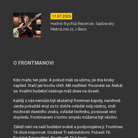
11.07.2026
Hodně Rychlá Recenze: Sadowsky
MetroLine 21 J-Bass
O FRONTMANOVI
Kdo maže, ten jede. A pokud máš za ušima, jsi dva kroky
napřed. Stačí jen trochu chtít. Mít nadhled. Povznést se. Nebát
se. Kvalitní hudební nástroje máš dnes na dosah...
Každý z nás nemůže být skutečný frontman kapely, namítneš.
Jenže pokaždé stojí za to dobře ovládat svůj nástroj, znát
možnosti vlastního zvuku, ovládat techniku, posouvat věci
dopředu. Frontmanem v tomto smyslu můžeme být všichni.
Záleží nám na naší hudební scéně a podporujeme ji. Frontman
Tě chce inspirovat. Dodávat Ti sebevědomí. Pobavit Tě.
Rozvíjet Tvé myšlení. Povzbudit Tě k hraní...