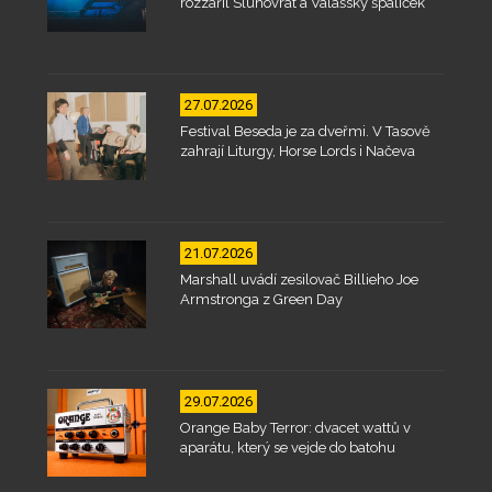
rozzářil Slunovrat a Valašský špalíček
27.07.2026
Festival Beseda je za dveřmi. V Tasově
zahrají Liturgy, Horse Lords i Načeva
21.07.2026
Marshall uvádí zesilovač Billieho Joe
Armstronga z Green Day
29.07.2026
Orange Baby Terror: dvacet wattů v
aparátu, který se vejde do batohu