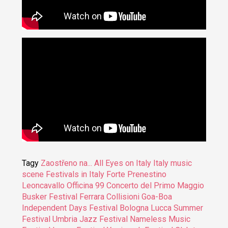
Tagy
Zaostřeno na...
All Eyes on Italy
Italy music
scene
Festivals in Italy
Forte Prenestino
Leoncavallo
Officina 99
Concerto del Primo Maggio
Busker Festival Ferrara
Collisioni
Goa-Boa
Independent Days Festival Bologna
Lucca Summer
Festival
Umbria Jazz Festival
Nameless Music