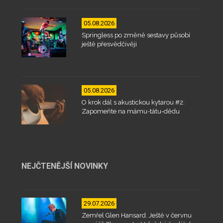
05.08.2026
Springless po změně sestavy působí
ještě přesvědčivěji
05.08.2026
O krok dál s akustickou kytarou #2:
Zapomeňte na mámu-tátu-dědu
NEJČTENĚJŠÍ NOVINKY
29.07.2026
Zemřel Glen Hansard. Ještě v červnu