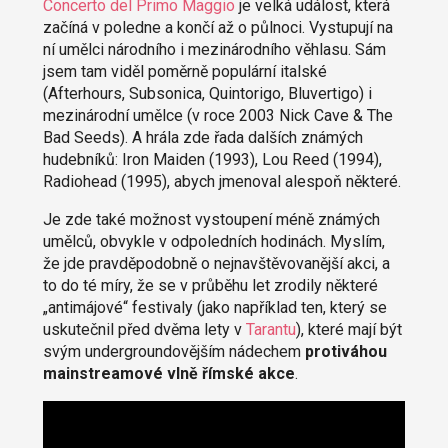
Concerto del Primo Maggio
je velká událost, která
začíná v poledne a končí až o půlnoci. Vystupují na
ní umělci národního i mezinárodního věhlasu. Sám
jsem tam viděl poměrně populární italské
(Afterhours, Subsonica, Quintorigo, Bluvertigo) i
mezinárodní umělce (v roce 2003 Nick Cave & The
Bad Seeds). A hrála zde řada dalších známých
hudebníků: Iron Maiden (1993), Lou Reed (1994),
Radiohead (1995), abych jmenoval alespoň některé.
Je zde také možnost vystoupení méně známých
umělců, obvykle v odpoledních hodinách. Myslím,
že jde pravděpodobně o nejnavštěvovanější akci, a
to do té míry, že se v průběhu let zrodily některé
„antimájové“ festivaly (jako například ten, který se
uskutečnil před dvěma lety v
Tarantu
), které mají být
svým undergroundovějším nádechem
protiváhou
mainstreamové vlně římské akce
.