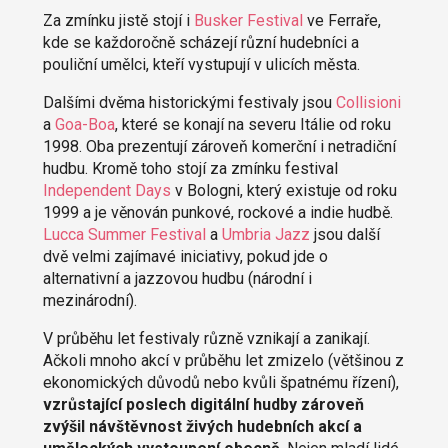
Za zmínku jistě stojí i
Busker Festival
ve Ferraře,
kde se každoročně scházejí různí hudebníci a
pouliční umělci, kteří vystupují v ulicích města.
Dalšími dvěma historickými festivaly jsou
Collisioni
a
Goa-Boa
, které se konají na severu Itálie od roku
1998. Oba prezentují zároveň komerční i netradiční
hudbu. Kromě toho stojí za zmínku festival
Independent Days
v Bologni, který existuje od roku
1999 a je věnován punkové, rockové a indie hudbě.
Lucca Summer Festival
a
Umbria Jazz
jsou další
dvě velmi zajímavé iniciativy, pokud jde o
alternativní a jazzovou hudbu (národní i
mezinárodní).
V průběhu let festivaly různě vznikají a zanikají.
Ačkoli mnoho akcí v průběhu let zmizelo (většinou z
ekonomických důvodů nebo kvůli špatnému řízení),
vzrůstající poslech digitální hudby zároveň
zvýšil návštěvnost živých hudebních akcí a