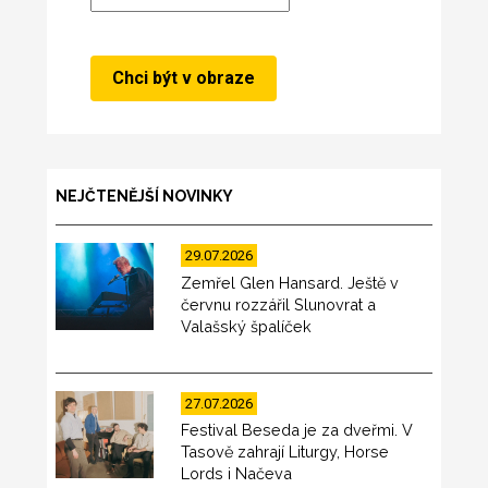
NEJČTENĚJŠÍ NOVINKY
29.07.2026
Zemřel Glen Hansard. Ještě v
červnu rozzářil Slunovrat a
Valašský špalíček
27.07.2026
Festival Beseda je za dveřmi. V
Tasově zahrají Liturgy, Horse
Lords i Načeva