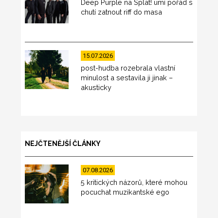
Deep Purple na Splat! umí pořád s
chutí zatnout riff do masa
15.07.2026
post-hudba rozebrala vlastní
minulost a sestavila ji jinak –
akusticky
NEJČTENĚJŠÍ ČLÁNKY
07.08.2026
5 kritických názorů, které mohou
pocuchat muzikantské ego