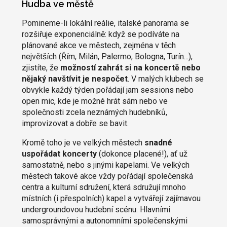
Hudba ve městě
Pomineme-li lokální reálie, italské panorama se
rozšiřuje exponenciálně: když se podíváte na
plánované akce ve městech, zejména v těch
největších (Řím, Milán, Palermo, Bologna, Turín...),
zjistíte, že
možností zahrát si na koncertě nebo
nějaký navštívit je nespočet
. V malých klubech se
obvykle každý týden pořádají jam sessions nebo
open mic, kde je možné hrát sám nebo ve
společnosti zcela neznámých hudebníků,
improvizovat a dobře se bavit.
Kromě toho je ve velkých městech
snadné
uspořádat koncerty
(dokonce placené!), ať už
samostatně, nebo s jinými kapelami. Ve velkých
městech takové akce vždy pořádají společenská
centra a kulturní sdružení, která sdružují mnoho
místních (i přespolních) kapel a vytvářejí zajímavou
undergroundovou hudební scénu. Hlavními
samosprávnými a autonomními společenskými