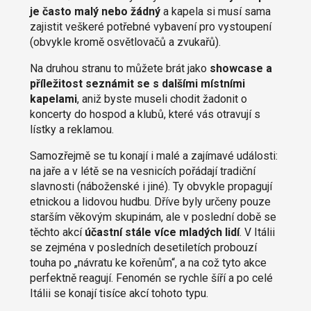
je často malý nebo žádný
a kapela si musí sama
zajistit veškeré potřebné vybavení pro vystoupení
(obvykle kromě osvětlovačů a zvukařů).
Na druhou stranu to můžete brát jako
showcase a
příležitost seznámit se s dalšími místními
kapelami
, aniž byste museli chodit žadonit o
koncerty do hospod a klubů, které vás otravují s
lístky a reklamou.
Samozřejmě se tu konají i malé a zajímavé události:
na jaře a v létě se na vesnicích pořádají tradiční
slavnosti (náboženské i jiné). Ty obvykle propagují
etnickou a lidovou hudbu. Dříve byly určeny pouze
starším věkovým skupinám, ale v poslední době se
těchto akcí
účastní stále více mladých lidí
. V Itálii
se zejména v posledních desetiletích probouzí
touha po „návratu ke kořenům“, a na což tyto akce
perfektně reagují. Fenomén se rychle šíří a po celé
Itálii se konají tisíce akcí tohoto typu.