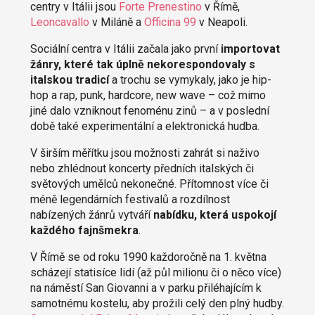
centry v Itálii jsou
Forte Prenestino
v Římě,
Leoncavallo
v Miláně a
Officina 99
v Neapoli.
Sociální centra v Itálii začala jako první
importovat
žánry, které tak úplně nekorespondovaly s
italskou tradicí
a trochu se vymykaly, jako je hip-
hop a rap, punk, hardcore, new wave
–
což mimo
jiné dalo vzniknout fenoménu zinů
–
a v poslední
době také experimentální a elektronická hudba.
V širším měřítku jsou možnosti zahrát si naživo
nebo zhlédnout koncerty předních italských či
světových umělců nekonečné. Přítomnost více či
méně legendárních festivalů a rozdílnost
nabízených žánrů vytváří
nabídku, která uspokojí
každého fajnšmekra
.
V Římě se od roku 1990 každoročně na 1. května
scházejí statisíce lidí (až půl milionu či o něco více)
na náměstí San Giovanni a v parku přiléhajícím k
samotnému kostelu, aby prožili celý den plný hudby.