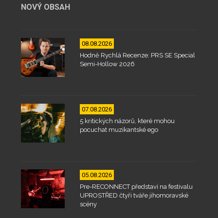
NOVÝ OBSAH
08.08.2026
Hodně Rychlá Recenze: PRS SE Special
Semi-Hollow 2026
07.08.2026
5 kritických názorů, které mohou
pocuchat muzikantské ego
05.08.2026
Pre-RECONNECT představí na festivalu
UPROSTŘED čtyři tváře jihomoravské
scény