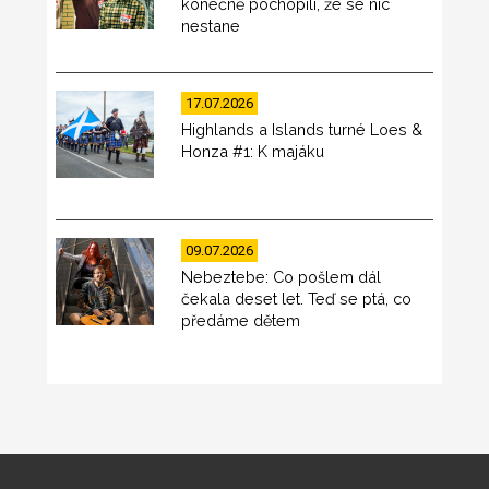
konečně pochopili, že se nic
nestane
17.07.2026
Highlands a Islands turné Loes &
Honza #1: K majáku
09.07.2026
Nebeztebe: Co pošlem dál
čekala deset let. Teď se ptá, co
předáme dětem