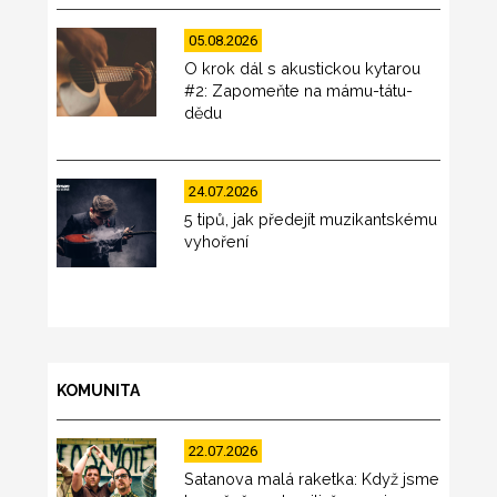
05.08.2026
O krok dál s akustickou kytarou
#2: Zapomeňte na mámu-tátu-
dědu
24.07.2026
5 tipů, jak předejít muzikantskému
vyhoření
KOMUNITA
22.07.2026
Satanova malá raketka: Když jsme