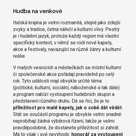
Hudba na venkově
Italská krajina je velmi rozmanitá, stejně jako zdejší
zvyky a tradice, četná nářečí a kulturní vlivy. Pestrý
je i hudební jazyk, protože každý region má vlastní
specifický kontext, v němž se rodí nové kapely,
akce a festivaly, navazující na různé žánry a kulturní
reálie.
V malých vesnicích a městečkách se místní kulturní
či společenské akce pořádají pravidelně po celý
rok. Tyto události mají obvykle určité téma
(politické, kulturní, sociální, náboženské a tak dále)
a program nabízí vystoupení hudebních skupin a
představení různého druhu. Dá se říci, že je to
příležitost pro malé kapely, jak o sobě dát vědět
.
Stát se součástí programu je obvykle velmi snadné:
neprobíhají žádná výběrová řízení, takže je velmi
pravděpodobné, že dostanete příležitost si zahrát.
Má to však i své nevýhody:
honorář za vystoupení