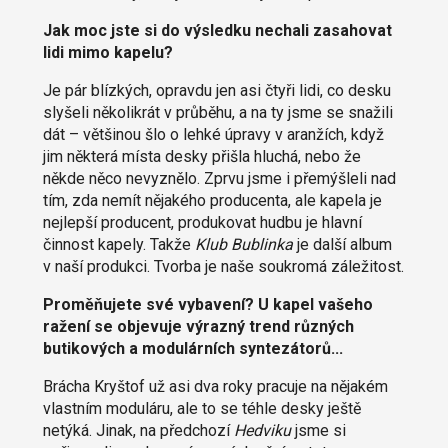
Jak moc jste si do výsledku nechali zasahovat
lidi mimo kapelu?
Je pár blízkých, opravdu jen asi čtyři lidi, co desku
slyšeli několikrát v průběhu, a na ty jsme se snažili
dát – většinou šlo o lehké úpravy v aranžích, když
jim některá místa desky přišla hluchá, nebo že
někde něco nevyznělo. Zprvu jsme i přemýšleli nad
tím, zda nemít nějakého producenta, ale kapela je
nejlepší producent, produkovat hudbu je hlavní
činnost kapely. Takže
Klub Bublinka
je další album
v naší produkci. Tvorba je naše soukromá záležitost.
Proměňujete své vybavení? U kapel vašeho
ražení se objevuje výrazný trend různých
butikových a modulárních syntezátorů...
Brácha Kryštof už asi dva roky pracuje na nějakém
vlastním moduláru, ale to se téhle desky ještě
netýká. Jinak, na předchozí
Hedviku
jsme si