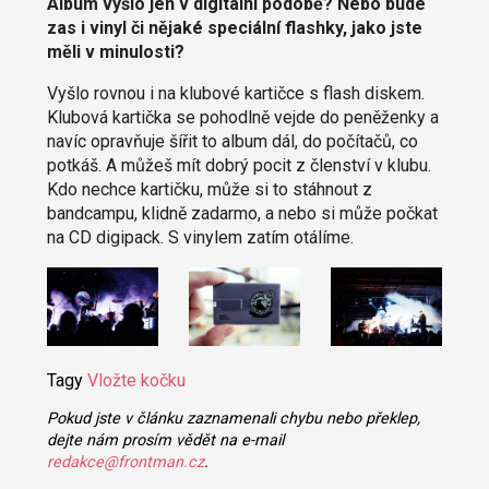
Album vyšlo jen v digitální podobě? Nebo bude
zas i vinyl či nějaké speciální flashky, jako jste
měli v minulosti?
Vyšlo rovnou i na klubové kartičce s flash diskem.
Klubová kartička se pohodlně vejde do peněženky a
navíc opravňuje šířit to album dál, do počítačů, co
potkáš. A můžeš mít dobrý pocit z členství v klubu.
Kdo nechce kartičku, může si to stáhnout z
bandcampu, klidně zadarmo, a nebo si může počkat
na CD digipack. S vinylem zatím otálíme.
Tagy
Vložte kočku
Pokud jste v článku zaznamenali chybu nebo překlep,
dejte nám prosím vědět na e-mail
redakce@frontman.cz
.