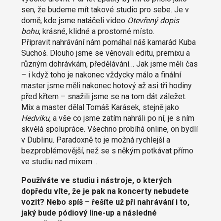
sen, že budeme mít takové studio pro sebe. Je v
domě, kde jsme natáčeli video
Otevřený dopis
bohu
, krásné, klidné a prostorné místo.
Připravit nahrávání nám pomáhal náš kamarád Kuba
Suchoš. Dlouho jsme se věnovali editu, premixu a
různým dohrávkám, předělávání… Jak jsme měli čas
– i když toho je nakonec vždycky málo a finální
master jsme měli nakonec hotový až asi tři hodiny
před křtem – snažili jsme se na tom dát záležet.
Mix a master dělal Tomáš Karásek, stejně jako
Hedviku
, a vše co jsme zatím nahráli po ní, je s ním
skvělá spolupráce. Všechno probíhá online, on bydlí
v Dublinu. Paradoxně to je možná rychlejší a
bezproblémovější, než se s někým potkávat přímo
ve studiu nad mixem…
Používáte ve studiu i nástroje, o kterých
dopředu víte, že je pak na koncerty nebudete
vozit? Nebo spíš – řešíte už při nahrávání i to,
jaký bude pódiový line-up a následné