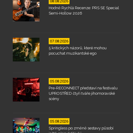
08.08.2026
Hodně Rychlá Recenze: PRS SE Special
Semi-Hollow 2026
07.08.2026
5 kritických názorů, které mohou
pocuchat muzikantské ego
05.08.2026
Pre-RECONNECT představí na festivalu
UPROSTŘED čtyři tváře jihomoravské
scény
05.08.2026
Springless po změně sestavy působí