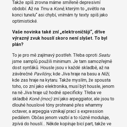
Takže spíš zrovna máme smířeně depresivní
období. Až na
Tmu
a
Koně
, kterým to „světlo na
konci tunelu“ asi chybí, vnímám ty texty spíš jako
optimistické.
Vaše novinka také zní „elektroničtěji“, dříve
výrazný zvuk houslí skoro není slyšet. To byl
plán?
To je pro mě zajímavý postřeh. Třeba oproti
Seatu
jsme samplů použili minimum. Je tam samozřejmě
dost synťáků. Housle jsou v každé skladbě, až na
závěrečné
Pavilóny
, kde Jíva hraje na basu a
Níži
,
kde zas hraje na kytaru. Takže myslím, že spousta
toho, co zní jako elektronika, musí být housle, jenom
na ně Jíva hraje už hodně specificky. Třeba ve
skladbě
Koně (moc)
zní jako arpeggiator, ale jsou to
dlouhé houslové tóny prohnané přes whammy
octaver, a arpeggia vznikají prací s expression
pedálem. Občas jenom vazbí a to různě moduluje,
zpívá do houslí… Někde kopíruje bicí part, takže ve