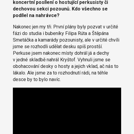
koncertní posílení o hostující perkusisty či
dechovou sekci pozounů. Kdo všechno se
podílel na nahrávce?
Nakonec jen my tři. První plány byly pozvat v určité
fázi do studia i bubeníky Filipa Rúta a Štěpána
Smetáčka a kamarády pozounisty, ale v určité chvíli
jsme se rozhodli udělat desku spíš prostší.
Perkuse jsem nakonec místy dohrál já a dechy
v jedné skladbě nahrál Kryštof. Vyhnuli jsme se
obohacování desky o hosty a jejich vklad, ač nás to
lákalo. Ale jsme za to rozhodnutí rádi, na téhle
desce by to bylo navíc.