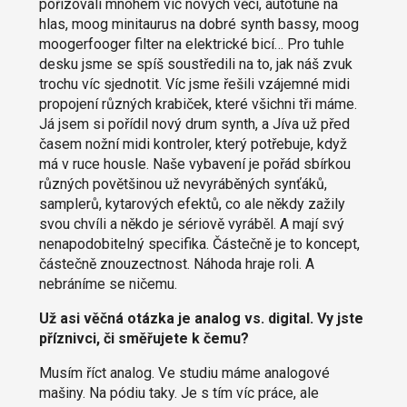
pořizovali mnohem víc nových věcí, autotune na
hlas, moog minitaurus na dobré synth bassy, moog
moogerfooger filter na elektrické bicí… Pro tuhle
desku jsme se spíš soustředili na to, jak náš zvuk
trochu víc sjednotit. Víc jsme řešili vzájemné midi
propojení různých krabiček, které všichni tři máme.
Já jsem si pořídil nový drum synth, a Jíva už před
časem nožní midi kontroler, který potřebuje, když
má v ruce housle. Naše vybavení je pořád sbírkou
různých povětšinou už nevyráběných synťáků,
samplerů, kytarových efektů, co ale někdy zažily
svou chvíli a někdo je sériově vyráběl. A mají svý
nenapodobitelný specifika. Částečně je to koncept,
částečně znouzectnost. Náhoda hraje roli. A
nebráníme se ničemu.
Už asi věčná otázka je analog vs. digital. Vy jste
příznivci, či směřujete k čemu?
Musím říct analog. Ve studiu máme analogové
mašiny. Na pódiu taky. Je s tím víc práce, ale