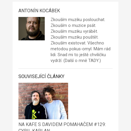
ANTONÍN KOCÁBEK
Zkouším muziku poslouchat.
Zkouším o muzice psát.
Zkouším muziku vyrábět.
Zkouším muziku pouštět.
Zkouším existovat. Všechno
metodou pokus-omyl. Mám rád
lidi. Snad mi to ještě chviličku
vydrží. (Další o mně
TADY
.)
SOUVISEJÍCÍ ČLÁNKY
NA KAFE S DAVIDEM POMAHAČEM #129:
CYRIL KAPLAN