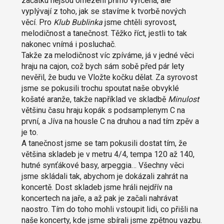
začátku nejsou omezení přímo vyřčená, ale
vyplývají z toho, jak se stavíme k tvorbě nových
věcí. Pro
Klub Bublinka
jsme chtěli syrovost,
melodičnost a tanečnost. Těžko říct, jestli to tak
nakonec vnímá i posluchač.
Takže za melodičnost víc zpíváme, já v jedné věci
hraju na cajon, což bych sám sobě před pár lety
nevěřil, že budu ve Vložte kočku dělat. Za syrovost
jsme se pokusili trochu spoutat naše obvyklé
košaté aranže, takže například ve skladbě
Minulost
většinu času hraju kopák s podsamplenym C na
první, a Jíva na housle C na druhou a nad tím zpěv a
je to.
A tanečnost jsme se tam pokusili dostat tím, že
většina skladeb je v metru 4/4, tempa 120 až 140,
hutné synťákové basy, arpeggia… Všechny věci
jsme skládali tak, abychom je dokázali zahrát na
koncertě. Dost skladeb jsme hráli nejdřív na
koncertech na jaře, a až pak je začali nahrávat
naostro. Tím do toho mohli vstoupit lidi, co přišli na
naše koncerty, kde jsme sbírali jsme zpětnou vazbu.