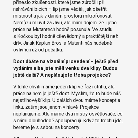
přineslo zkušenosti, které jsme zúročili při
nahrávání bicích – líp jsme věděli, jak ošetřit
místnost a jak v daném prostoru mikrofonovat.
Nemůžu mluvit za Jívu, ale mám dojem, že i jeho
práce na Mutantech hodně posunula. Ve studiu
s Kočkou byl hodně cílevědomý a praktičtější než
dřív. Jinak Kaplan Bros. a Mutanti nás hudebně
ovlivňují už od počátku.
Dost dbáte na vizuální provedení – ještě před
vydáním alba jste měli venku dva klipy. Budou
ještě další? A neplánujete třeba projekce?
V tuhle chvíli máme jeden klip ve fázi střihu, ale
práce na něm je ještě dost. Myslím, že to bude náš
nejstřihovější klip. U dalších dvou máme koncept a
linku, zatím jsou jenom v hlavě. Projekce
neplánujeme. Ale máme dva mistry osvětlovače, co
s námi dlouhodobě spolupracují. Když to trochu jde,
bereme je s sebou na koncerty.