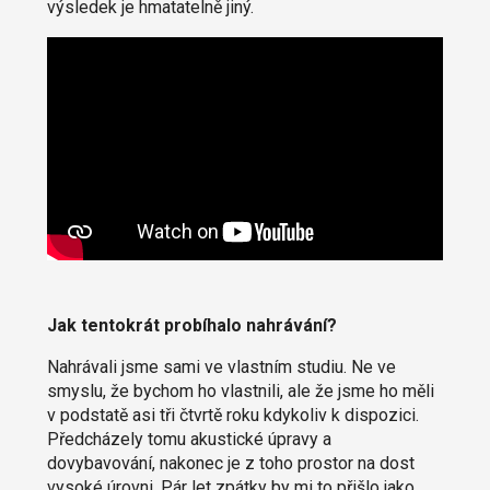
výsledek je hmatatelně jiný.
Jak tentokrát probíhalo nahrávání?
Nahrávali jsme sami ve vlastním studiu. Ne ve
smyslu, že bychom ho vlastnili, ale že jsme ho měli
v podstatě asi tři čtvrtě roku kdykoliv k dispozici.
Předcházely tomu akustické úpravy a
dovybavování, nakonec je z toho prostor na dost
vysoké úrovni. Pár let zpátky by mi to přišlo jako