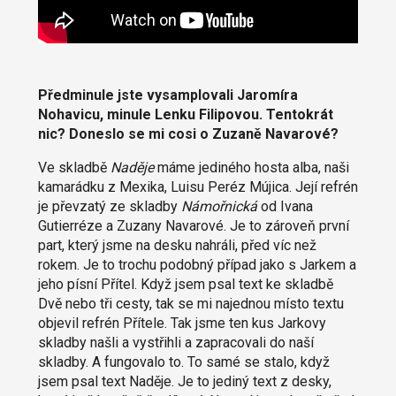
Předminule jste vysamplovali Jaromíra
Nohavicu, minule Lenku Filipovou. Tentokrát
nic? Doneslo se mi cosi o Zuzaně Navarové?
Ve skladbě
Naděje
máme jediného hosta alba, naši
kamarádku z Mexika, Luisu Peréz Mújica. Její refrén
je převzatý ze skladby
Námořnická
od Ivana
Gutierréze a Zuzany Navarové. Je to zároveň první
part, který jsme na desku nahráli, před víc než
rokem. Je to trochu podobný případ jako s Jarkem a
jeho písní Přítel. Když jsem psal text ke skladbě
Dvě nebo tři cesty, tak se mi najednou místo textu
objevil refrén Přítele. Tak jsme ten kus Jarkovy
skladby našli a vystřihli a zapracovali do naší
skladby. A fungovalo to. To samé se stalo, když
jsem psal text Naděje. Je to jediný text z desky,