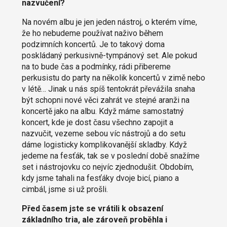
nazvučení?
Na novém albu je jen jeden nástroj, o kterém víme,
že ho nebudeme používat naživo během
podzimních koncertů. Je to takový doma
poskládaný perkusivně-tympánový set. Ale pokud
na to bude čas a podmínky, rádi přibereme
perkusistu do party na několik koncertů v zimě nebo
v létě… Jinak u nás spíš tentokrát převážila snaha
být schopni nové věci zahrát ve stejné aranži na
koncertě jako na albu. Když máme samostatný
koncert, kde je dost času všechno zapojit a
nazvučit, vezeme sebou víc nástrojů a do setu
dáme logisticky komplikovanější skladby. Když
jedeme na fesťák, tak se v poslední době snažíme
set i nástrojovku co nejvíc zjednodušit. Obdobím,
kdy jsme tahali na fesťáky dvoje bicí, piano a
cimbál, jsme si už prošli.
Před časem jste se vrátili k obsazení
základního tria, ale zároveň proběhla i