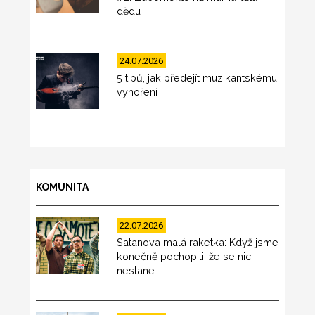
dědu
24.07.2026
5 tipů, jak předejít muzikantskému
vyhoření
KOMUNITA
22.07.2026
Satanova malá raketka: Když jsme
konečně pochopili, že se nic
nestane