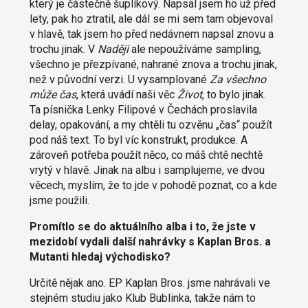
který je částečně šuplíkový. Napsal jsem ho už před
lety, pak ho ztratil, ale dál se mi sem tam objevoval
v hlavě, tak jsem ho před nedávnem napsal znovu a
trochu jinak. V
Naději
ale nepoužíváme sampling,
všechno je přezpívané, nahrané znova a trochu jinak,
než v původní verzi. U vysamplované
Za všechno
může čas
, která uvádí naši věc
Život
, to bylo jinak.
Ta písnička Lenky Filipové v Čechách proslavila
delay, opakování, a my chtěli tu ozvěnu „čas“ použít
pod náš text. To byl víc konstrukt, produkce. A
zároveň potřeba použít něco, co máš chtě nechtě
vrytý v hlavě. Jinak na albu i samplujeme, ve dvou
věcech, myslím, že to jde v pohodě poznat, co a kde
jsme použili.
Promítlo se do aktuálního alba i to, že jste v
mezidobí vydali další nahrávky s Kaplan Bros. a
Mutanti hledaj východisko?
Určitě nějak ano. EP Kaplan Bros. jsme nahrávali ve
stejném studiu jako Klub Bublinka, takže nám to