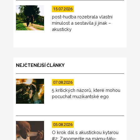
15.07.2026
post-hudba rozebrala vlastní
minulost a sestavila ji jinak –
akusticky
NEJČTENĚJŠÍ ČLÁNKY
07.08.2026
5 kritických názorů, které mohou
pocuchat muzikantské ego
05.08.2026
O krok dál s akustickou kytarou
#2: Zapomeňte na mámu-tátu-