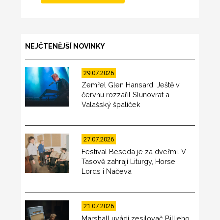
NEJČTENĚJŠÍ NOVINKY
29.07.2026
Zemřel Glen Hansard. Ještě v
červnu rozzářil Slunovrat a
Valašský špalíček
27.07.2026
Festival Beseda je za dveřmi. V
Tasově zahrají Liturgy, Horse
Lords i Načeva
21.07.2026
Marshall uvádí zesilovač Billieho