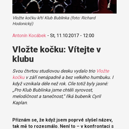
Vložte kočku křtí Klub Bublinka (foto: Richard
Hodonický)
Antonín Kocábek
-
St, 11.10.2017 - 12:00
Vložte kočku: Vítejte v
klubu
Svou čtvrtou studiovou desku vydalo trio
Vložte
kočku
v září nenápadně a bez velkého humbuku. I
když vznikala déle než rok. Cíle totiž byly jasné:
„Pro
Klub Bublinka
jsme chtěli syrovost,
melodičnost a tanečnost,“ říká bubeník Cyril
Kaplan
.
Přiznám se, že když jsem poprvé slyšel název,
tak mě to rozesmálo. Není to – v konfrontaci s