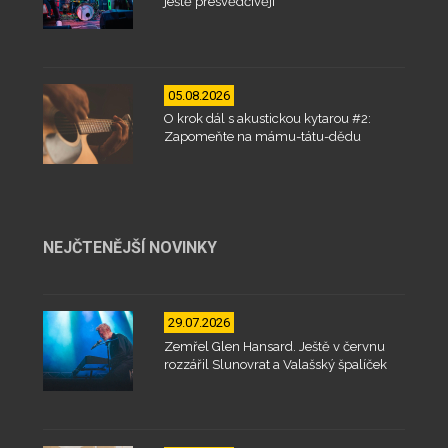
ještě přesvědčivěji
05.08.2026
O krok dál s akustickou kytarou #2:
Zapomeňte na mámu-tátu-dědu
NEJČTENĚJŠÍ NOVINKY
29.07.2026
Zemřel Glen Hansard. Ještě v červnu
rozzářil Slunovrat a Valašský špalíček