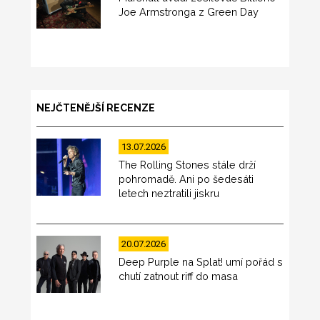
Joe Armstronga z Green Day
NEJČTENĚJŠÍ RECENZE
13.07.2026
The Rolling Stones stále drží
pohromadě. Ani po šedesáti
letech neztratili jiskru
20.07.2026
Deep Purple na Splat! umí pořád s
chutí zatnout riff do masa