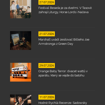
27.07.2026
Festival Beseda je za dveřmi. V Tasově
zahrají Liturgy, Horse Lords i Načeva
21.07.2026
Marshall uvádí zesilovač Billieho Joe
Armstronga z Green Day
29.07.2026
Orange Baby Terror: dvacet wattů v
aparátu, který se vejde do batohu
11.07.2026
Hodně Rychlá Recenze: Sadowsky