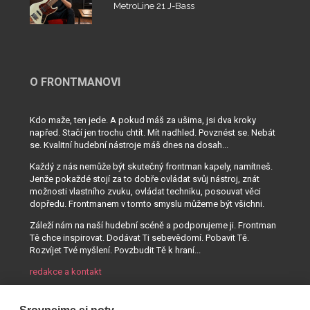
MetroLine 21 J-Bass
O FRONTMANOVI
Kdo maže, ten jede. A pokud máš za ušima, jsi dva kroky
napřed. Stačí jen trochu chtít. Mít nadhled. Povznést se. Nebát
se. Kvalitní hudební nástroje máš dnes na dosah...
Každý z nás nemůže být skutečný frontman kapely, namítneš.
Jenže pokaždé stojí za to dobře ovládat svůj nástroj, znát
možnosti vlastního zvuku, ovládat techniku, posouvat věci
dopředu. Frontmanem v tomto smyslu můžeme být všichni.
Záleží nám na naší hudební scéně a podporujeme ji. Frontman
Tě chce inspirovat. Dodávat Ti sebevědomí. Pobavit Tě.
Rozvíjet Tvé myšlení. Povzbudit Tě k hraní...
redakce a kontakt