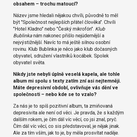
obsahem – trochu matoucí?
Název jsme hledali nějakou chvíli, původně to měl
být "Společnost nejlepších přátel člověka". Chvíli
"Hotel Kladno" nebo "Český mikrofón".
Klub
Bublinka
nám nakonec přišlo nejúdernější a
nejvýstižnější. Navíc to má ještě silnou osobní
rovinu. Klub Bublinka je něco jako klub dočasných
obyvatel, sdružení vlastníků kocábek. Spolek
obyvatel světa.
Nikdy jste nebyli úplně veselá kapela, ale tohle
album mi spolu s texty zatím zní asi nejtemněji.
Máte depresivní období, ovlivňuje vás dění ve
společnosti – nebo kde se to vzalo?
Za nás je to spíš pozitivní album, ta zmiňovaná
depresivita ale není od věci. Je pravda, že s každým
dalším rokem, je čím dál víc věcí, co jsi znal, pryč.
Čím dál víc věcí, co sis představoval, je nějak jinak.
Ale za tím vším, jak to je, by měla prosvítat naděje.