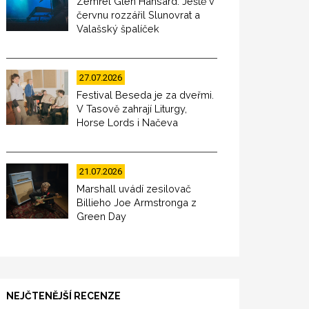
Zemřel Glen Hansard. Ještě v
červnu rozzářil Slunovrat a
Valašský špalíček
27.07.2026
Festival Beseda je za dveřmi.
V Tasově zahrají Liturgy,
Horse Lords i Načeva
21.07.2026
Marshall uvádí zesilovač
Billieho Joe Armstronga z
Green Day
NEJČTENĚJŠÍ RECENZE