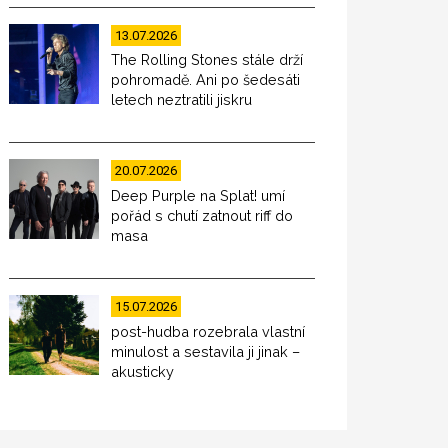
13.07.2026
The Rolling Stones stále drží
pohromadě. Ani po šedesáti
letech neztratili jiskru
20.07.2026
Deep Purple na Splat! umí
pořád s chutí zatnout riff do
masa
15.07.2026
post-hudba rozebrala vlastní
minulost a sestavila ji jinak –
akusticky