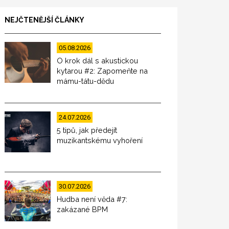
NEJČTENĚJŠÍ ČLÁNKY
05.08.2026
O krok dál s akustickou
kytarou #2: Zapomeňte na
mámu-tátu-dědu
24.07.2026
5 tipů, jak předejít
muzikantskému vyhoření
30.07.2026
Hudba není věda #7:
zakázané BPM