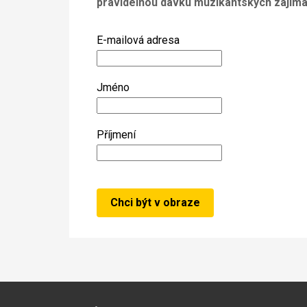
pravidelnou dávku muzikantských zajíma
E-mailová adresa
Jméno
Příjmení