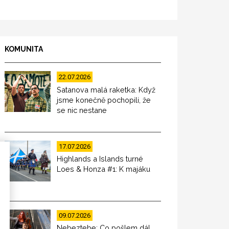
KOMUNITA
22.07.2026
Satanova malá raketka: Když
jsme konečně pochopili, že
se nic nestane
17.07.2026
Highlands a Islands turné
Loes & Honza #1: K majáku
09.07.2026
Nebeztebe: Co pošlem dál