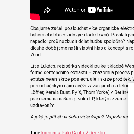
Oba jsme začali poslouchat více organické elektr
během období covidových lockdownů. Posílali jsm
napadlo: proč nezkusit dělat hudbu společně? Na
dlouhé době jsme našli vlastní hlas a koncept a 
Wind.
Lisa Lukács, režisérka videoklipu ke skladbě Wes
formě sentenčního extraktu – znázornila proces
extáze nejen skrze poslech, ale i skrze prožite
posluchačským uším svěží závan jarního a letního
Löffler, Kerala Dust, Ry X, Thom Yorke) v Berlíně,
pracujeme na našem prvním LP, kterým zveme vše
uzdravením.
A jaký je příběh vašeho videoklipu? Napište nám
Tagy
komunita
Palo Canto
Videoklip