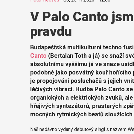
V Palo Canto jsme
pravdu
Budapešťská multikulturní techno fu
Canto
(Bertalan Toth a já) se snaží s
absolutnímu vyššímu já ve snaze usídlit
podobně jako posvátný kouř hořícího 
je propojování posluchačů s jejich vn
léčivých vibrací. Hudba Palo Canto s
organických a elektrických zvuků, ale
hřejivých syntezátorů, prastarých zpě
mocných rytmických beatů sloužících 
Náš nedávno vydaný debutový singl s názvem Wes