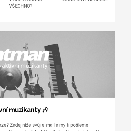
VŠECHNO?
vní muzikanty 🎶
aze? Zadej níže svůj e-mail a my ti pošleme