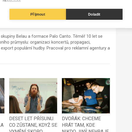
 dejte nám prosím vědět na e-mail
redakce@frontman.cz
.
Přijmout
Doladit
 skupiny Belau a formace Palo Canto. Téměř 10 let se
ho průmyslu: organizaci koncertů, propagaci,
export populární hudby. Pracoval pro reklamní agentury a
DESET LET PŘÍSUNU.
DVOŘÁK: CHCEME
LA
CO ZŮSTANE, KDYŽ SE
HRÁT TAM, KDE
VYMĚNÍ SKORO
NIKDO JINÝ NEHRAJE