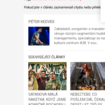
Pokud jste v článku zaznamenali chybu nebo překlep,
PÉTER KEDVES
Zakladatel, songwriter a manažer
věnuje různým segmentům hudební
managementu, specializuje se na 
kulturní centrum A38. V sou…
SOUVISEJÍCÍ ČLÁNKY
SATANOVA MALÁ
NEBEZTEBE: CO
RAKETKA: KDYŽ JSME
POŠLEM DÁL ČEKA
KONEČNĚ POCHOPILI,
DESET LET. TEĎ SE