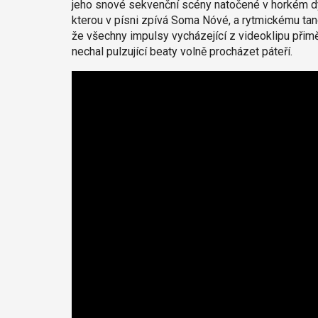
jeho snové sekvenční scény natočené v horkém d
kterou v písni zpívá Soma Nóvé, a rytmickému tanci
že všechny impulsy vycházející z videoklipu přimě
nechal pulzující beaty volně procházet páteří.