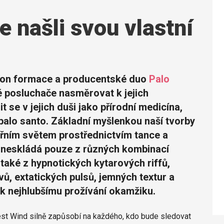
 našli svou vlastní
sion formace a producentské duo
Palo
vé posluchače nasměrovat k jejich
 se v jejich duši jako přírodní medicína,
palo santo. Základní myšlenkou naší tvorby
itřním světem prostřednictvím tance a
e neskládá pouze z různých kombinací
 také z hypnotických kytarových riffů,
vů, extatických pulsů, jemných textur a
k nejhlubšímu prožívání okamžiku.
t Wind silně zapůsobí na každého, kdo bude sledovat