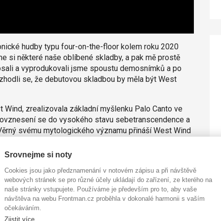
onické hudby typu four-on-the-floor kolem roku 2020
e si některé naše oblíbené skladby, a pak mě prostě
psali a vyprodukovali jsme spoustu demosnímků a po
rozhodli se, že debutovou skladbou by měla být West
t Wind, zrealizovala základní myšlenku Palo Canto ve
 povznesení se do vysokého stavu sebetranscendence a
k. Věrný svému mytologického významu přináší West Wind
 vzduchu. Skladbu masteroval Zino Mikorey (Christian
 hnízdě bující techno produkce. V současné době
Srovnejme si noty
chny posluchače na nezapomenutelný vnitřní výlet za
Cookies jsou jako předznamenání v notovém zápisu a při návštěvě
webových stránek se pro různé účely ukládají do zařízení, ze kterého na
naše stránky vstupujete. Používáme je především pro to, aby vaše
 na
redakce@frontman.cz
.
návštěva na webu Frontman.cz proběhla v dokonalé harmonii s vaším
očekáváním.
Zjistit více