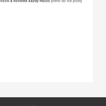
vostí a novinek každý měsíc
přímo do tvé pošty.