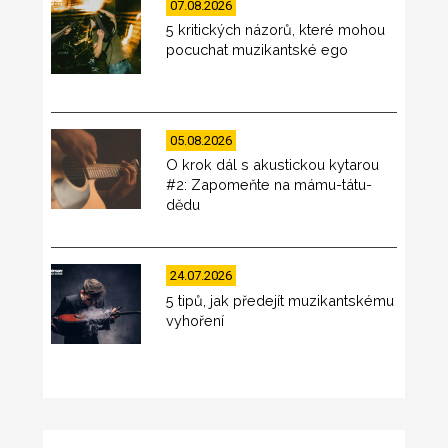
07.08.2026
5 kritických názorů, které mohou
pocuchat muzikantské ego
05.08.2026
O krok dál s akustickou kytarou
#2: Zapomeňte na mámu-tátu-
dědu
24.07.2026
5 tipů, jak předejít muzikantskému
vyhoření