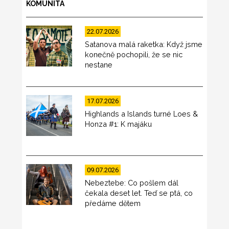
KOMUNITA
22.07.2026
Satanova malá raketka: Když jsme
konečně pochopili, že se nic
nestane
17.07.2026
Highlands a Islands turné Loes &
Honza #1: K majáku
09.07.2026
Nebeztebe: Co pošlem dál
čekala deset let. Teď se ptá, co
předáme dětem