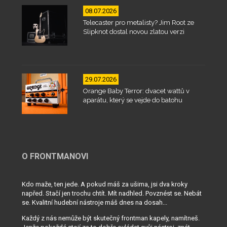
08.07.2026
Telecaster pro metalisty? Jim Root ze
Slipknot dostal novou zlatou verzi
29.07.2026
Orange Baby Terror: dvacet wattů v
aparátu, který se vejde do batohu
O FRONTMANOVI
Kdo maže, ten jede. A pokud máš za ušima, jsi dva kroky
napřed. Stačí jen trochu chtít. Mít nadhled. Povznést se. Nebát
se. Kvalitní hudební nástroje máš dnes na dosah...
Každý z nás nemůže být skutečný frontman kapely, namítneš.