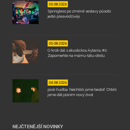
05.08.2026
Springless po změně sestavy působí
ještě přesvědčivěji
05.08.2026
O krok dál s akustickou kytarou #2:
Zapomeňte na mámu-tátu-dědu
04.08.2026
post-hudba: Nechtěli jsme bestof. Chtěli
jsme dát písním nový život
NEJČTENĚJŠÍ NOVINKY