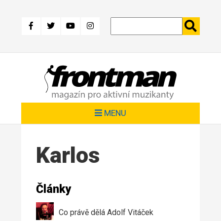
Přejít
k
hlavnímu
obsahu
MENU
Karlos
Články
Co právě dělá Adolf Vitáček