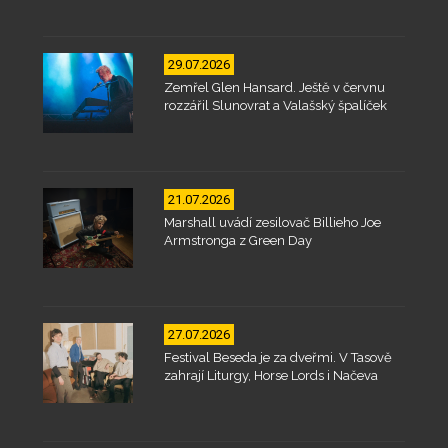
29.07.2026
Zemřel Glen Hansard. Ještě v červnu
rozzářil Slunovrat a Valašský špalíček
21.07.2026
Marshall uvádí zesilovač Billieho Joe
Armstronga z Green Day
27.07.2026
Festival Beseda je za dveřmi. V Tasově
zahrají Liturgy, Horse Lords i Načeva