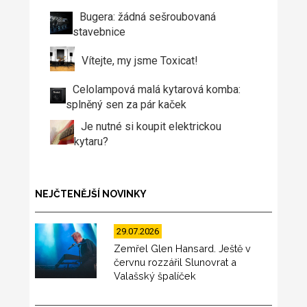
Bugera: žádná sešroubovaná
stavebnice
Vítejte, my jsme Toxicat!
Celolampová malá kytarová komba:
splněný sen za pár kaček
Je nutné si koupit elektrickou
kytaru?
NEJČTENĚJŠÍ NOVINKY
29.07.2026
Zemřel Glen Hansard. Ještě v
červnu rozzářil Slunovrat a
Valašský špalíček