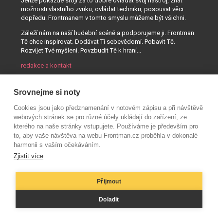
Jenže pokaždé stojí za to dobře ovládat svůj nástroj, znát
možnosti vlastního zvuku, ovládat techniku, posouvat věci
dopředu. Frontmanem v tomto smyslu můžeme být všichni.
Záleží nám na naší hudební scéně a podporujeme ji. Frontman
Tě chce inspirovat. Dodávat Ti sebevědomí. Pobavit Tě.
Rozvíjet Tvé myšlení. Povzbudit Tě k hraní...
redakce a kontakt
Srovnejme si noty
Cookies jsou jako předznamenání v notovém zápisu a při návštěvě
webových stránek se pro různé účely ukládají do zařízení, ze
kterého na naše stránky vstupujete. Používáme je především pro
to, aby vaše návštěva na webu Frontman.cz proběhla v dokonalé
harmonii s vaším očekáváním.
Zjistit více
Přijmout
© AUDIO PARTNER s.r.o.
Doladit