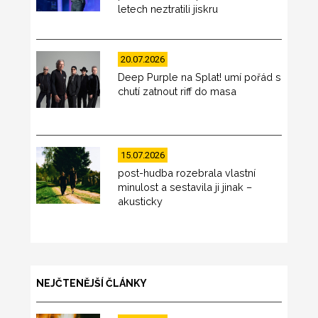
letech neztratili jiskru
20.07.2026
Deep Purple na Splat! umí pořád s
chutí zatnout riff do masa
15.07.2026
post-hudba rozebrala vlastní
minulost a sestavila ji jinak –
akusticky
NEJČTENĚJŠÍ ČLÁNKY