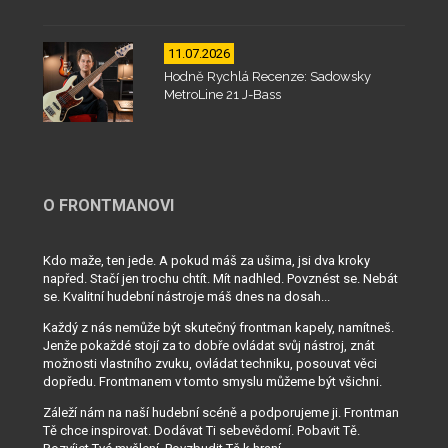
11.07.2026
Hodně Rychlá Recenze: Sadowsky
MetroLine 21 J-Bass
O FRONTMANOVI
Kdo maže, ten jede. A pokud máš za ušima, jsi dva kroky
napřed. Stačí jen trochu chtít. Mít nadhled. Povznést se. Nebát
se. Kvalitní hudební nástroje máš dnes na dosah...
Každý z nás nemůže být skutečný frontman kapely, namítneš.
Jenže pokaždé stojí za to dobře ovládat svůj nástroj, znát
možnosti vlastního zvuku, ovládat techniku, posouvat věci
dopředu. Frontmanem v tomto smyslu můžeme být všichni.
Záleží nám na naší hudební scéně a podporujeme ji. Frontman
Tě chce inspirovat. Dodávat Ti sebevědomí. Pobavit Tě.