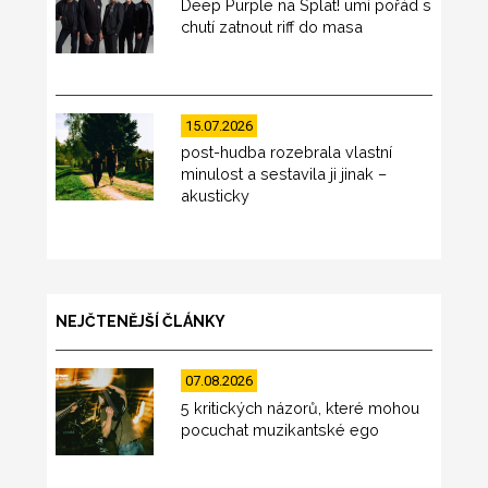
Deep Purple na Splat! umí pořád s
chutí zatnout riff do masa
15.07.2026
post-hudba rozebrala vlastní
minulost a sestavila ji jinak –
akusticky
NEJČTENĚJŠÍ ČLÁNKY
07.08.2026
5 kritických názorů, které mohou
pocuchat muzikantské ego