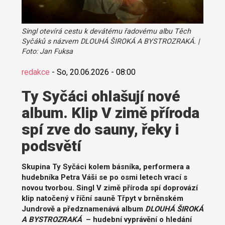
Singl otevírá cestu k devátému řadovému albu Těch
Syčáků s názvem DLOUHÁ ŠIROKÁ A BYSTROZRAKÁ. |
Foto: Jan Fuksa
redakce
-
So, 20.06.2026 - 08:00
Ty Syčáci ohlašují nové
album. Klip V zimě příroda
spí zve do sauny, řeky i
podsvětí
Skupina Ty Syčáci kolem básníka, performera a
hudebníka Petra Váši se po osmi letech vrací s
novou tvorbou. Singl V zimě příroda spí doprovází
klip natočený v říční sauně Třpyt v brněnském
Jundrově a předznamenává album
DLOUHÁ ŠIROKÁ
A BYSTROZRAKÁ
– hudební vyprávění o hledání