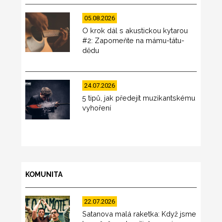
05.08.2026
O krok dál s akustickou kytarou
#2: Zapomeňte na mámu-tátu-
dědu
24.07.2026
5 tipů, jak předejít muzikantskému
vyhoření
KOMUNITA
22.07.2026
Satanova malá raketka: Když jsme