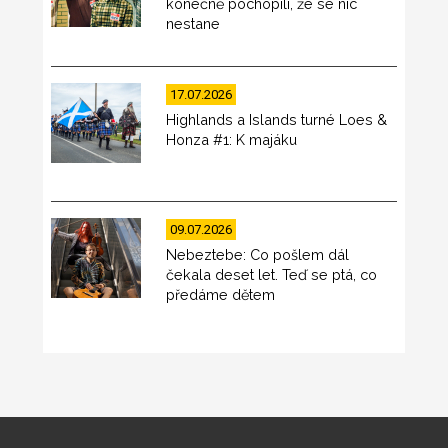
konečně pochopili, že se nic
nestane
17.07.2026
Highlands a Islands turné Loes &
Honza #1: K majáku
09.07.2026
Nebeztebe: Co pošlem dál
čekala deset let. Teď se ptá, co
předáme dětem