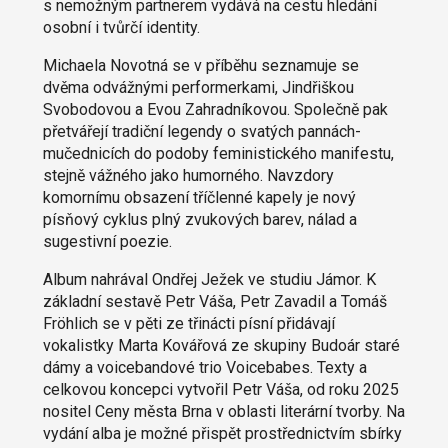
s nemožným partnerem vydává na cestu hledání
osobní i tvůrčí identity.
Michaela Novotná se v příběhu seznamuje se
dvěma odvážnými performerkami, Jindřiškou
Svobodovou a Evou Zahradníkovou. Společně pak
přetvářejí tradiční legendy o svatých pannách-
mučednicích do podoby feministického manifestu,
stejně vážného jako humorného. Navzdory
komornímu obsazení tříčlenné kapely je nový
písňový cyklus plný zvukových barev, nálad a
sugestivní poezie.
Album nahrával Ondřej Ježek ve studiu Jámor. K
základní sestavě Petr Váša, Petr Zavadil a Tomáš
Fröhlich se v pěti ze třinácti písní přidávají
vokalistky Marta Kovářová ze skupiny Budoár staré
dámy a voicebandové trio Voicebabes. Texty a
celkovou koncepci vytvořil Petr Váša, od roku 2025
nositel Ceny města Brna v oblasti literární tvorby. Na
vydání alba je možné přispět prostřednictvím sbírky