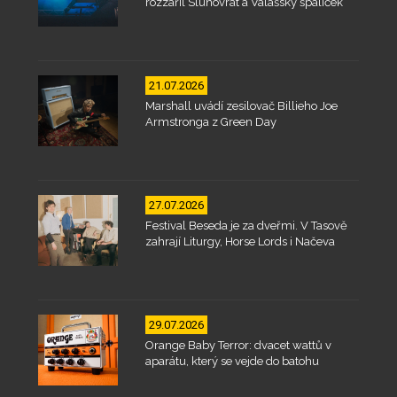
rozzářil Slunovrat a Valašský špalíček
21.07.2026
Marshall uvádí zesilovač Billieho Joe
Armstronga z Green Day
27.07.2026
Festival Beseda je za dveřmi. V Tasově
zahrají Liturgy, Horse Lords i Načeva
29.07.2026
Orange Baby Terror: dvacet wattů v
aparátu, který se vejde do batohu