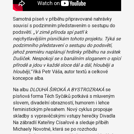
Samotná píseň v příběhu připravované nahrávky
souvisí s podzimním představením o sestupu do
podsvětí.
„V zimě příroda spí patří k
nejchytlavějším písničkám tohoto projektu. Týká se
podzimního představení o sestupu do podsvětí,
jehož premiéru naplánují hrdinky příběhu na svátek
Dušiček. Nespokojí se s banálním sloganem o spící
přírodě a jdou v každé sloce dál a dál, hlouběji a
hlouběji,“
říká Petr Váša, autor textů a celkové
koncepce alba.
Na albu
DLOUHÁ ŠIROKÁ A BYSTROZRAKÁ
se
písňová forma Těch Syčáků potkává s mluveným
slovem, divadelní obrazností, humorem i lehce
feministickým přesahem. Nový cyklus propojuje
skladby s vypravěčskými vstupy herečky Divadla
Na zábradlí Kateřiny Císařové a sleduje příběh
Michaely Novotné, která se po rozchodu