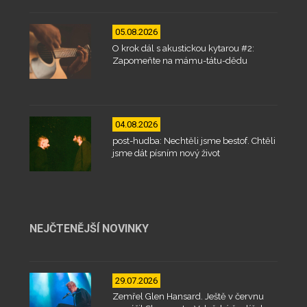
05.08.2026
O krok dál s akustickou kytarou #2:
Zapomeňte na mámu-tátu-dědu
04.08.2026
post-hudba: Nechtěli jsme bestof. Chtěli
jsme dát písním nový život
NEJČTENĚJŠÍ NOVINKY
29.07.2026
Zemřel Glen Hansard. Ještě v červnu