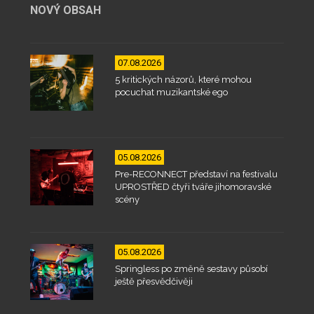
NOVÝ OBSAH
07.08.2026
5 kritických názorů, které mohou
pocuchat muzikantské ego
05.08.2026
Pre-RECONNECT představí na festivalu
UPROSTŘED čtyři tváře jihomoravské
scény
05.08.2026
Springless po změně sestavy působí
ještě přesvědčivěji