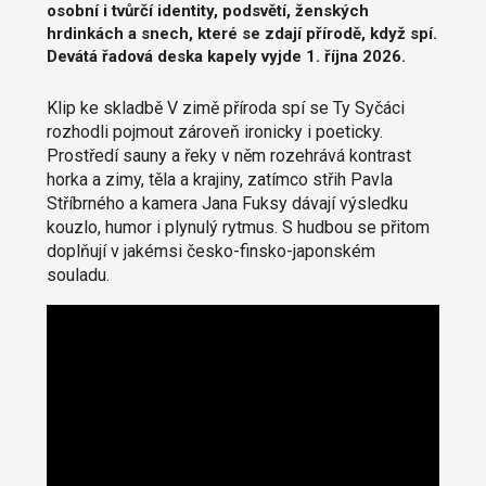
osobní i tvůrčí identity, podsvětí, ženských
hrdinkách a snech, které se zdají přírodě, když spí.
Devátá řadová deska kapely vyjde 1. října 2026.
Klip ke skladbě V zimě příroda spí se Ty Syčáci
rozhodli pojmout zároveň ironicky i poeticky.
Prostředí sauny a řeky v něm rozehrává kontrast
horka a zimy, těla a krajiny, zatímco střih Pavla
Stříbrného a kamera Jana Fuksy dávají výsledku
kouzlo, humor i plynulý rytmus. S hudbou se přitom
doplňují v jakémsi česko-finsko-japonském
souladu.