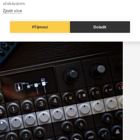
očekáváním.
tkem nahrávání do sekvenceru s tím, že okamžité
. Pak přibylo ještě několik drobností, třeba odstranění
Zjistit více
při
panování
nástrojů, taky jsem si jich pár užil.
Přijmout
Doladit