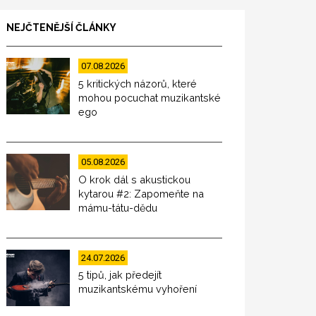
NEJČTENĚJŠÍ ČLÁNKY
07.08.2026
5 kritických názorů, které
mohou pocuchat muzikantské
ego
05.08.2026
O krok dál s akustickou
kytarou #2: Zapomeňte na
mámu-tátu-dědu
24.07.2026
5 tipů, jak předejít
muzikantskému vyhoření