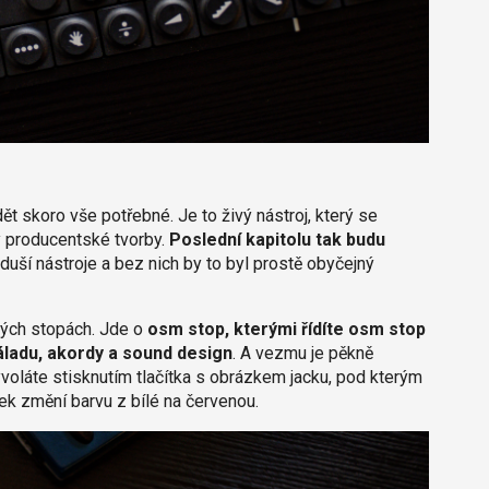
t skoro vše potřebné. Je to živý nástroj, který se
ky producentské tvorby.
Poslední kapitolu tak budu
u duší nástroje a bez nich by to byl prostě obyčejný
ých stopách. Jde o
osm stop, kterými řídíte osm stop
áladu, akordy a sound design
. A vezmu je pěkně
voláte stisknutím tlačítka s obrázkem jacku, pod kterým
ítek změní barvu z bílé na červenou.