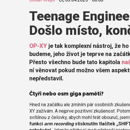
Teenage Enginee
Došlo místo, kon
OP-XY
je tak komplexní nástroj, že ho
budeme, jeho život je teprve na začátk
Přesto všechno bude tato kapitola
naš
ní věnovat pokud možno všem aspektů
nepředstavil.
Čtyři nebo osm giga paměti?
Hned na začátku ale zmíním pár osobních zkušenos
XY zažívám. A nejprve pozitivní zkušenost. Potom
svítilnou z čelovky, abych mohl hrát obouruč, jsem 
funkci
arm recording
stisknutím tlačítek „SHIF