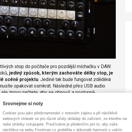
tlivých stop do počítače pro pozdější míchačku v DAW.
acků,
jediný způsob, kterým zachováte délky stop, je
dé scéně projektu
. Jedině tak bude fungovat zděděná
o musíte opakovat osmkrát. Následně přes USB audio
, ale znovu načtete, aby se obnovil, a postupně
to TE vědí, tohle by takto hodnotný nástroj měl umět
Srovnejme si noty
Cookies jsou jako předznamenání v notovém zápisu a při návštěvě
že být už zítra jinak!
Teenage Engineering totiž
webových stránek se pro různé účely ukládají do zařízení, ze kterého na
38), který opravuje některé neduhy
. Třeba okamžité
naše stránky vstupujete. Používáme je především pro to, aby vaše
lačítka s označením „delete“, konečně. Další důležitou
návštěva na webu Frontman.cz proběhla v dokonalé harmonii s vaším