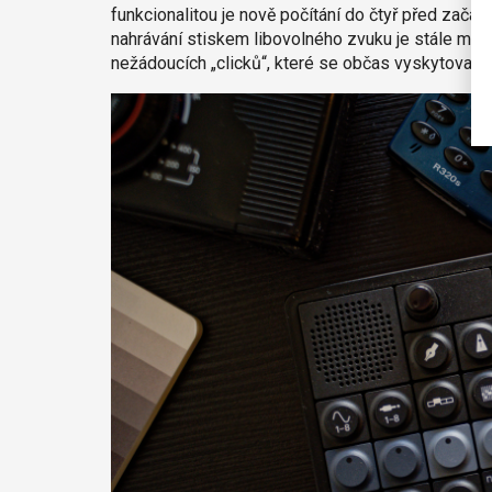
funkcionalitou je nově počítání do čtyř před začá
nahrávání stiskem libovolného zvuku je stále možné
nežádoucích „clicků“, které se občas vyskytovaly 