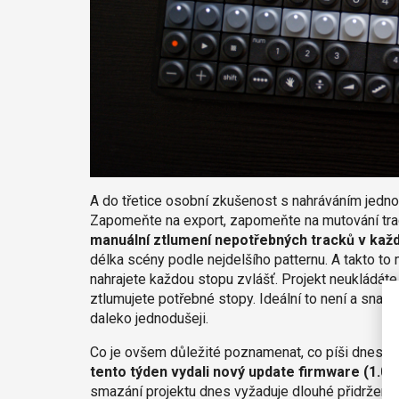
A do třetice osobní zkušenost s nahráváním jedno
Zapomeňte na export, zapomeňte na mutování tr
manuální ztlumení nepotřebných tracků v kaž
délka scény podle nejdelšího patternu. A takto t
nahrajete každou stopu zvlášť. Projekt neukládáte
ztlumujete potřebné stopy. Ideální to není a snad 
daleko jednodušeji.
Co je ovšem důležité poznamenat, co píši dnes, mů
tento týden vydali nový update firmware (1.0.
smazání projektu dnes vyžaduje dlouhé přidržení t