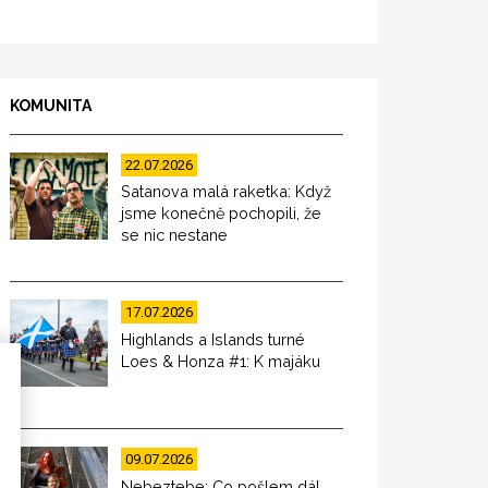
KOMUNITA
22.07.2026
Satanova malá raketka: Když
jsme konečně pochopili, že
se nic nestane
17.07.2026
Highlands a Islands turné
Loes & Honza #1: K majáku
09.07.2026
Nebeztebe: Co pošlem dál