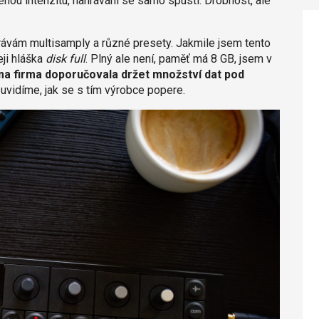
enou intenzitu, nahrávání se samo spustí. Drobnost, ale
rávám multisamply a různé presety. Jakmile jsem tento
eji hláška
disk full
. Plný ale není, paměť má 8 GB, jsem v
a firma doporučovala držet množství dat pod
, uvidíme, jak se s tím výrobce popere.