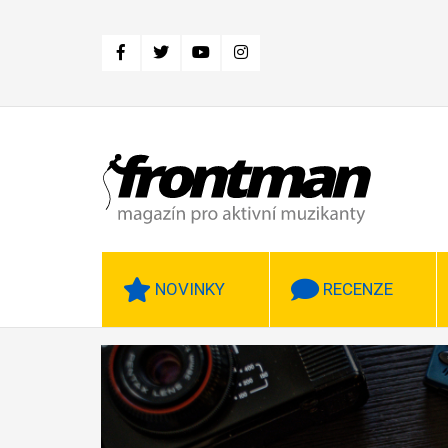
Přejít
k
hlavnímu
obsahu
NOVINKY
RECENZE