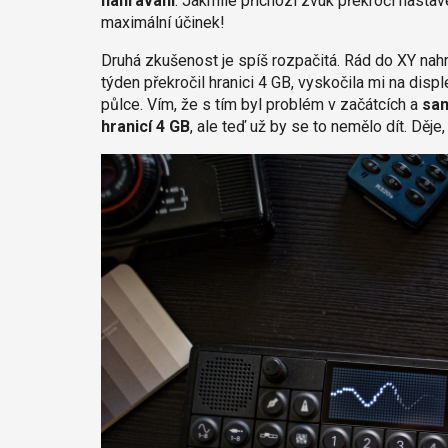
nahrávání
. Jakmile příchozí zvuk překročí nastav
maximální účinek!
Druhá zkušenost je spíš rozpačitá. Rád do XY nah
týden překročil hranici 4 GB, vyskočila mi na displ
půlce. Vím, že s tím byl problém v začátcích a
sam
hranicí 4 GB
, ale teď už by se to nemělo dít. Děje