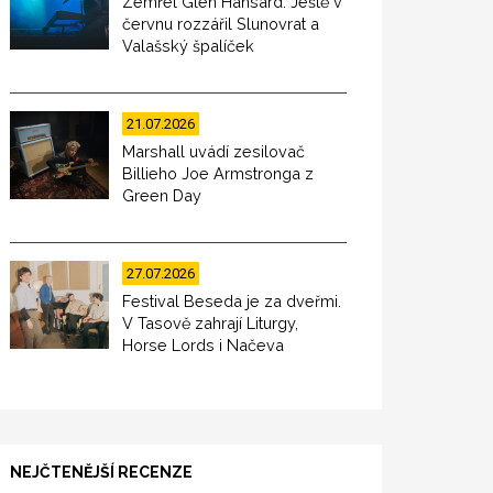
Zemřel Glen Hansard. Ještě v
červnu rozzářil Slunovrat a
Valašský špalíček
21.07.2026
Marshall uvádí zesilovač
Billieho Joe Armstronga z
Green Day
27.07.2026
Festival Beseda je za dveřmi.
V Tasově zahrají Liturgy,
Horse Lords i Načeva
NEJČTENĚJŠÍ RECENZE