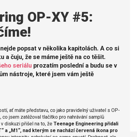
ring OP-XY #5:
číme!
 nejde popsat v několika kapitolách. A co si
u a čuju, že se máme ještě na co těšit.
eho seriálu
prozatím poslední a budu se v
m nástroje, které jsem vám ještě
tí, ať máte představu, co jako pravidelný uživatel s OP-
, co jsem zatěžoval tlačítko pro nahrávání samplů
v diskuzi přišel na to, že
Teenage Engineering přidali
T“ a „M1“, nad kterým se nachází červená ikona pro