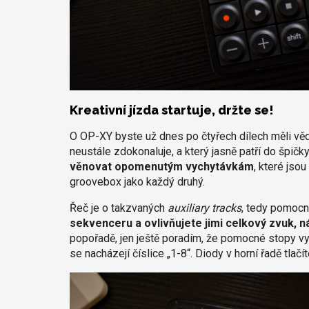
Kreativní jízda startuje, držte se!
O OP-XY byste už dnes po čtyřech dílech měli vědě
neustále zdokonaluje, a který jasně patří do špič
věnovat opomenutým vychytávkám
, které jso
groovebox jako každý druhý.
Řeč je o takzvaných
auxiliary tracks
, tedy pomocn
sekvenceru a ovlivňujete jimi celkový zvuk, n
popořadě, jen ještě poradím, že pomocné stopy vy
se nacházejí číslice „1-8“. Diody v horní řadě tlač