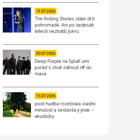
13.07.2026
The Rolling Stones stále drží
pohromadě. Ani po šedesáti
letech neztratili jiskru
20.07.2026
Deep Purple na Splat! umí
pořád s chutí zatnout riff do
masa
15.07.2026
post-hudba rozebrala vlastní
minulost a sestavila ji jinak –
akusticky