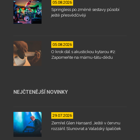
05.08.2026
Springless po změně sestavy působí
ještě přesvědčivěji
05.08.2026
O krok dál s akustickou kytarou #2:
Zapomeňte na mámu-tátu-dědu
NEJČTENĚJŠÍ NOVINKY
29.07.2026
Zemřel Glen Hansard. Ještě v červnu
rozzářil Slunovrat a Valašský špalíček