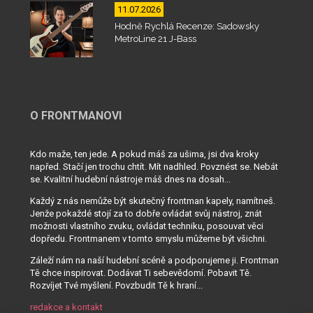
11.07.2026
Hodně Rychlá Recenze: Sadowsky
MetroLine 21 J-Bass
O FRONTMANOVI
Kdo maže, ten jede. A pokud máš za ušima, jsi dva kroky
napřed. Stačí jen trochu chtít. Mít nadhled. Povznést se. Nebát
se. Kvalitní hudební nástroje máš dnes na dosah...
Každý z nás nemůže být skutečný frontman kapely, namítneš.
Jenže pokaždé stojí za to dobře ovládat svůj nástroj, znát
možnosti vlastního zvuku, ovládat techniku, posouvat věci
dopředu. Frontmanem v tomto smyslu můžeme být všichni.
Záleží nám na naší hudební scéně a podporujeme ji. Frontman
Tě chce inspirovat. Dodávat Ti sebevědomí. Pobavit Tě.
Rozvíjet Tvé myšlení. Povzbudit Tě k hraní...
redakce a kontakt