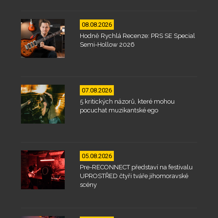
08.08.2026
Hodně Rychlá Recenze: PRS SE Special
Semi-Hollow 2026
07.08.2026
5 kritických názorů, které mohou
pocuchat muzikantské ego
05.08.2026
Pre-RECONNECT představí na festivalu
UPROSTŘED čtyři tváře jihomoravské
scény