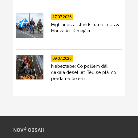
17.07.2026
Highlands a Islands turné Loes &
Honza #1: K majáku
09.07.2026
Nebeztebe: Co pošlem dál
čekala deset let. Teď se ptá, co
předáme dětem
NOVÝ OBSAH