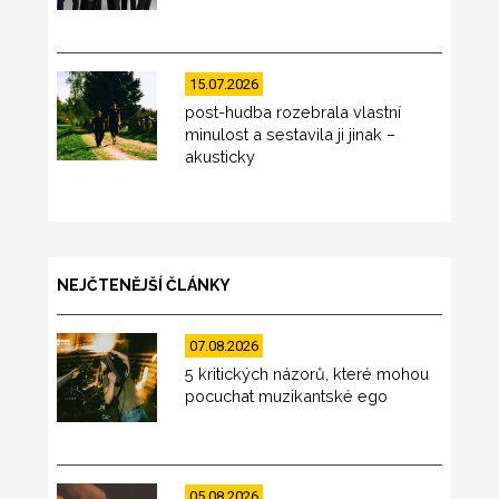
15.07.2026
post-hudba rozebrala vlastní
minulost a sestavila ji jinak –
akusticky
NEJČTENĚJŠÍ ČLÁNKY
07.08.2026
5 kritických názorů, které mohou
pocuchat muzikantské ego
05.08.2026