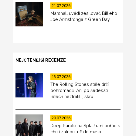
21.07.2026
Marshall uvádí zesilovač Billieho
Joe Armstronga z Green Day
NEJČTENĚJŠÍ RECENZE
13.07.2026
The Rolling Stones stále drží
pohromadě. Ani po šedesáti
letech neztratili jiskru
20.07.2026
Deep Purple na Splat! umí pořád s
chutí zatnout riff do masa