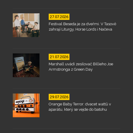
27.07.2026
Festival Beseda je za dveřmi. V Tasově
zahrají Liturgy, Horse Lords i Načeva
21.07.2026
Marshall uvádí zesilovač Billieho Joe
Armstronga z Green Day
29.07.2026
Orange Baby Terror: dvacet wattů v
aparátu, který se vejde do batohu