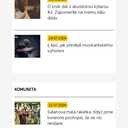
O krok dál s akustickou kytarou
#2: Zapomeňte na mámu-tátu-
dědu
24.07.2026
5 tipů, jak předejít muzikantskému
vyhoření
KOMUNITA
22.07.2026
Satanova malá raketka: Když jsme
konečně pochopili, že se nic
nestane