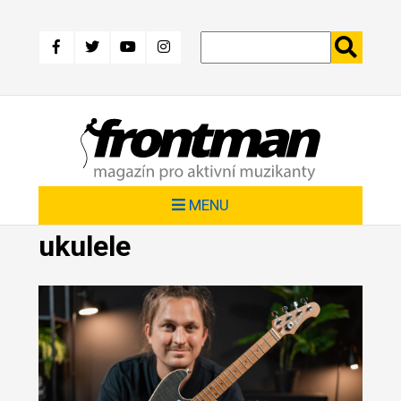
Přejít
k
hlavnímu
obsahu
MENU
ukulele