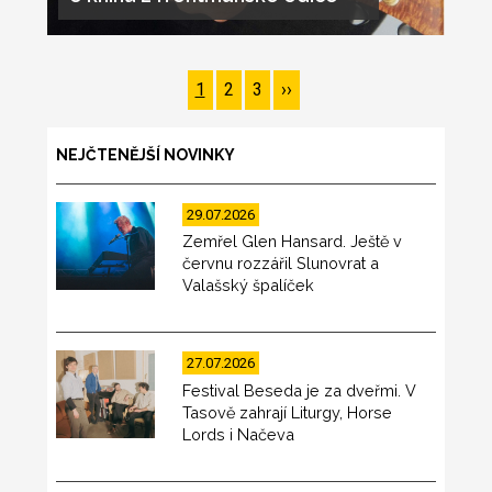
Pagination
Page
1
Page
2
Page
3
Následující
››
stránka
NEJČTENĚJŠÍ NOVINKY
29.07.2026
Zemřel Glen Hansard. Ještě v
červnu rozzářil Slunovrat a
Valašský špalíček
27.07.2026
Festival Beseda je za dveřmi. V
Tasově zahrají Liturgy, Horse
Lords i Načeva