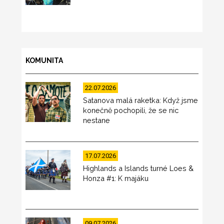
KOMUNITA
22.07.2026
Satanova malá raketka: Když jsme
konečně pochopili, že se nic
nestane
17.07.2026
Highlands a Islands turné Loes &
Honza #1: K majáku
09.07.2026