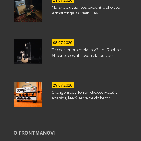
21.07.2026
Marshall uvádí zesilovač Billieho Joe
Armstronga z Green Day
08.07.2026
Telecaster pro metalisty? Jim Root ze
Slipknot dostal novou zlatou verzi
29.07.2026
Orange Baby Terror: dvacet wattů v
aparátu, který se vejde do batohu
O FRONTMANOVI