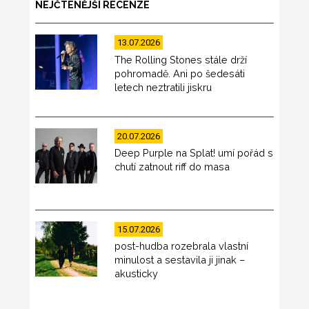
NEJČTENĚJŠÍ RECENZE
13.07.2026
The Rolling Stones stále drží
pohromadě. Ani po šedesáti
letech neztratili jiskru
20.07.2026
Deep Purple na Splat! umí pořád s
chutí zatnout riff do masa
15.07.2026
post-hudba rozebrala vlastní
minulost a sestavila ji jinak –
akusticky