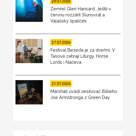
29.07.2026
Zemřel Glen Hansard. Ještě v
červnu rozzářil Slunovrat a
Valašský špalíček
27.07.2026
Festival Beseda je za dveřmi. V
Tasově zahrají Liturgy, Horse
Lords i Načeva
21.07.2026
Marshall uvádí zesilovač Billieho
Joe Armstronga z Green Day