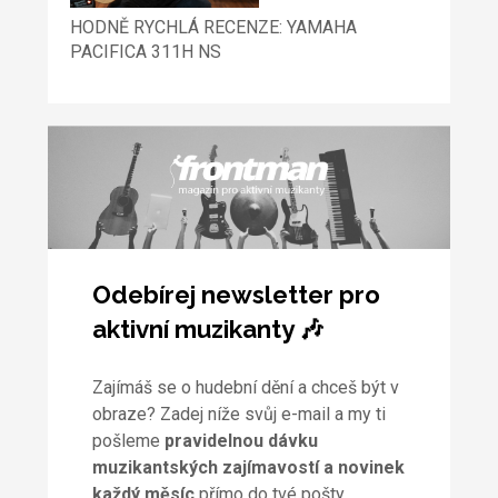
HODNĚ RYCHLÁ RECENZE: YAMAHA
PACIFICA 311H NS
Odebírej newsletter pro
aktivní muzikanty 🎶
Zajímáš se o hudební dění a chceš být v
obraze? Zadej níže svůj e-mail a my ti
pošleme
pravidelnou dávku
muzikantských zajímavostí a novinek
každý měsíc
přímo do tvé pošty.