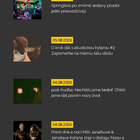
Springless po změně sestavy působí
ještě přesvědčivěji
05.08.2026
O krok dál s akustickou kytarou #2:
Zapomeňte na mámu-tátu-dědu
04.08.2026
post-hudba: Nechtěli jsme bestof. Chtěli
jsme dát písním nový život
04.08.2026
Písně dne a noci Milli Janatkové &
Jaroslava Kořána zrají v dialogu hlasu a