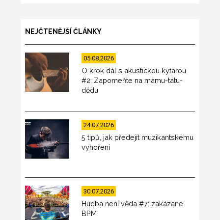
NEJČTENĚJŠÍ ČLÁNKY
05.08.2026
O krok dál s akustickou kytarou
#2: Zapomeňte na mámu-tátu-
dědu
24.07.2026
5 tipů, jak předejít muzikantskému
vyhoření
30.07.2026
Hudba není věda #7: zakázané
BPM