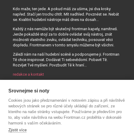
Kdo maže, ten jede. A pokud máš za ušima, jsi dva kroky
napřed. Stačí jen trochu chtít. Mít nadhled. Povznést se. Nebát
se. Kvalitní hudební nástroje máš dnes na dosah...
Každý z nás nemůže být skutečný frontman kapely, namítneš.
Jenže pokaždé stojí za to dobře ovládat svůj nástroj, znát
možnosti vlastního zvuku, ovládat techniku, posouvat věci
dopředu. Frontmanem v tomto smyslu můžeme být všichni.
Záleží nám na naší hudební scéně a podporujeme ji. Frontman
Tě chce inspirovat. Dodávat Ti sebevědomí. Pobavit Tě.
Rozvíjet Tvé myšlení. Povzbudit Tě k hraní...
redakce a kontakt
Srovnejme si noty
Cookies jsou jako předznamenání v notovém zápisu a při návštěvě
webových stránek se pro různé účely ukládají do zařízení, ze
kterého na naše stránky vstupujete. Používáme je především pro
to, aby vaše návštěva na webu Frontman.cz proběhla v dokonalé
harmonii s vaším očekáváním.
Zjistit více