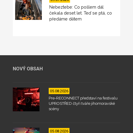
Nebeztebe: Co pošlem dál
čekala deset let. Teď se ptá, co
předáme dětem
NOVÝ OBSAH
05.08.2026
Pre-RECONNECT představí na festivalu
UPROSTŘED čtyři tváře jihomoravské
scény
05.08.2026