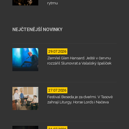
rytmu
NEJČTENĚJŠÍ NOVINKY
29.07.2026
Zemřel Glen Hansard. Ještě v červnu
rozzářil Slunovrat a Valašský špalíček
27.07.2026
Festival Beseda je za dveřmi. V Tasově
zahrají Liturgy, Horse Lords i Načeva