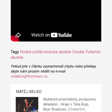
Tagy
Hodně rychlá recenze
ukulele
Fender Fullerton
ukulele
Pokud jste v článku zaznamenali chybu nebo překlep,
dejte nám prosím vědět na e-mail
redakce@frontman.cz
.
MATĚJ BELKO
Multiinstrumentalista, producent,
skladatel... Hraje s Tata Bojs,
Blue Shadows, C1ntor1n1,