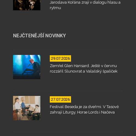
Jaroslava Kořána zrají v dialogu hlasu a
rytmu
NEJČTENĚJŠÍ NOVINKY
29.07.2026
Zemřel Glen Hansard. Ještě v červnu
rozzářil Slunovrat a Valašský špalíček
27.07.2026
Festival Beseda je za dveřmi. V Tasově
zahrají Liturgy, Horse Lords i Načeva