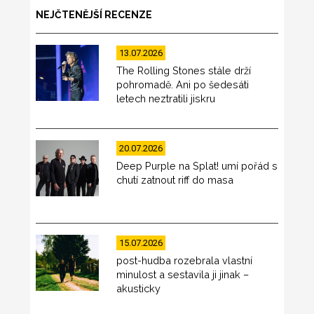
NEJČTENĚJŠÍ RECENZE
13.07.2026
The Rolling Stones stále drží
pohromadě. Ani po šedesáti
letech neztratili jiskru
20.07.2026
Deep Purple na Splat! umí pořád s
chutí zatnout riff do masa
15.07.2026
post-hudba rozebrala vlastní
minulost a sestavila ji jinak –
akusticky