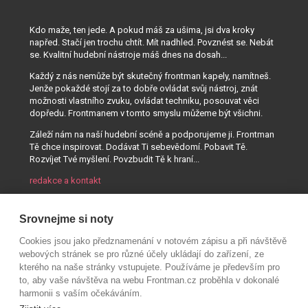
Kdo maže, ten jede. A pokud máš za ušima, jsi dva kroky
napřed. Stačí jen trochu chtít. Mít nadhled. Povznést se. Nebát
se. Kvalitní hudební nástroje máš dnes na dosah...
Každý z nás nemůže být skutečný frontman kapely, namítneš.
Jenže pokaždé stojí za to dobře ovládat svůj nástroj, znát
možnosti vlastního zvuku, ovládat techniku, posouvat věci
dopředu. Frontmanem v tomto smyslu můžeme být všichni.
Záleží nám na naší hudební scéně a podporujeme ji. Frontman
Tě chce inspirovat. Dodávat Ti sebevědomí. Pobavit Tě.
Rozvíjet Tvé myšlení. Povzbudit Tě k hraní...
redakce a kontakt
Srovnejme si noty
Cookies jsou jako předznamenání v notovém zápisu a při návštěvě
webových stránek se pro různé účely ukládají do zařízení, ze
kterého na naše stránky vstupujete. Používáme je především pro
to, aby vaše návštěva na webu Frontman.cz proběhla v dokonalé
harmonii s vaším očekáváním.