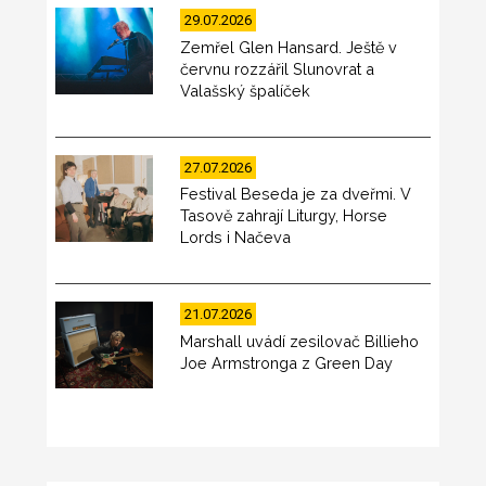
29.07.2026
Zemřel Glen Hansard. Ještě v
červnu rozzářil Slunovrat a
Valašský špalíček
27.07.2026
Festival Beseda je za dveřmi. V
Tasově zahrají Liturgy, Horse
Lords i Načeva
21.07.2026
Marshall uvádí zesilovač Billieho
Joe Armstronga z Green Day