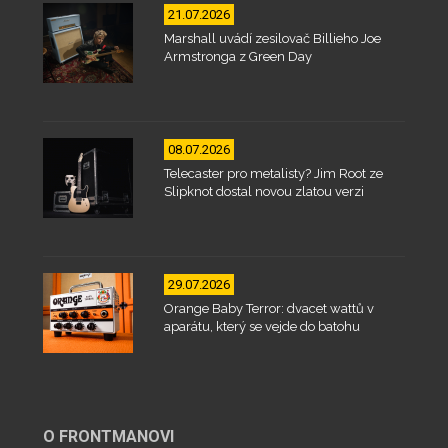
21.07.2026
Marshall uvádí zesilovač Billieho Joe
Armstronga z Green Day
08.07.2026
Telecaster pro metalisty? Jim Root ze
Slipknot dostal novou zlatou verzi
29.07.2026
Orange Baby Terror: dvacet wattů v
aparátu, který se vejde do batohu
O FRONTMANOVI