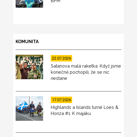
BPM
KOMUNITA
22.07.2026
Satanova malá raketka: Když jsme
konečně pochopili, že se nic
nestane
17.07.2026
Highlands a Islands turné Loes &
Honza #1: K majáku