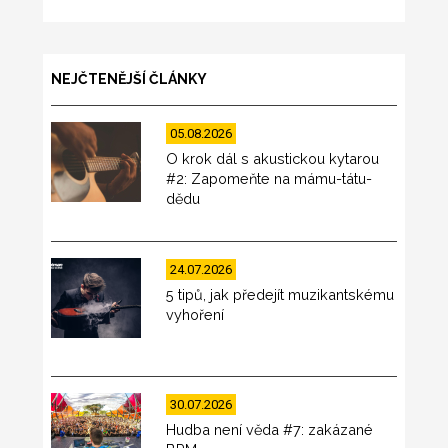
NEJČTENĚJŠÍ ČLÁNKY
05.08.2026
O krok dál s akustickou kytarou
#2: Zapomeňte na mámu-tátu-
dědu
24.07.2026
5 tipů, jak předejít muzikantskému
vyhoření
30.07.2026
Hudba není věda #7: zakázané