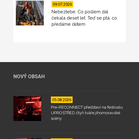
09.07.2026
Nebeztebe: Co pošlem dál
čekala deset let. Teď se ptá, co
předáme dětem
NOVÝ OBSAH
05.08.2026
Pre-RECONNECT představí na festivalu
UPROSTŘED čtyři tváře jihomoravské
scény