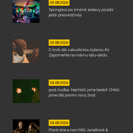
05.08.2026
Springless po změně sestavy působí
ještě přesvědčivěji
05.08.2026
O krok dál s akustickou kytarou #2:
Zapomeňte na mámu-tátu-dědu
04.08.2026
post-hudba: Nechtěli jsme bestof. Chtěli
jsme dát písním nový život
04.08.2026
Písně dne a noci Milli Janatkové &