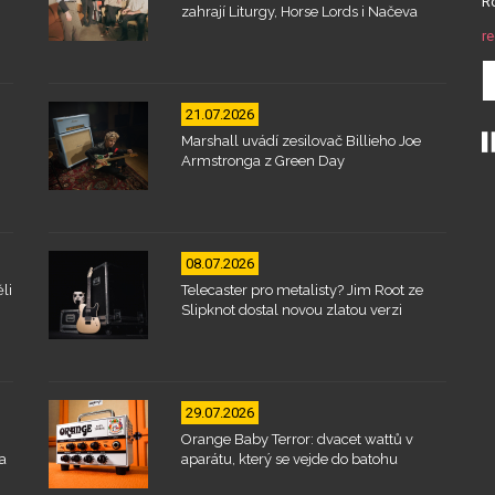
Ro
zahrají Liturgy, Horse Lords i Načeva
re
21.07.2026
Marshall uvádí zesilovač Billieho Joe
Armstronga z Green Day
08.07.2026
li
Telecaster pro metalisty? Jim Root ze
Slipknot dostal novou zlatou verzi
29.07.2026
Orange Baby Terror: dvacet wattů v
a
aparátu, který se vejde do batohu