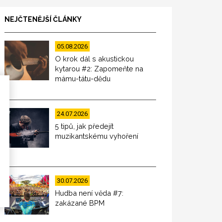
NEJČTENĚJŠÍ ČLÁNKY
05.08.2026
O krok dál s akustickou
kytarou #2: Zapomeňte na
mámu-tátu-dědu
24.07.2026
5 tipů, jak předejít
muzikantskému vyhoření
30.07.2026
Hudba není věda #7:
zakázané BPM