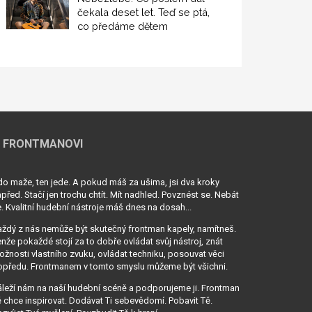
čekala deset let. Teď se ptá,
co předáme dětem
 FRONTMANOVI
o maže, ten jede. A pokud máš za ušima, jsi dva kroky
před. Stačí jen trochu chtít. Mít nadhled. Povznést se. Nebát
. Kvalitní hudební nástroje máš dnes na dosah...
ždý z nás nemůže být skutečný frontman kapely, namítneš.
nže pokaždé stojí za to dobře ovládat svůj nástroj, znát
žnosti vlastního zvuku, ovládat techniku, posouvat věci
opředu. Frontmanem v tomto smyslu můžeme být všichni.
leží nám na naší hudební scéně a podporujeme ji. Frontman
 chce inspirovat. Dodávat Ti sebevědomí. Pobavit Tě.