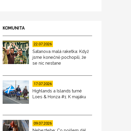
KOMUNITA
22.07.2026
Satanova malá raketka: Když
jsme konečně pochopili, že
se nic nestane
17.07.2026
Highlands a Islands turné
Loes & Honza #1: K majáku
09.07.2026
Nebeztebe: Co pošlem dál