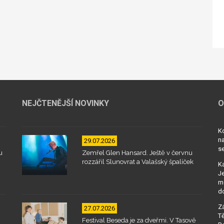
NEJČTENĚJŠÍ NOVINKY
O
Kd
na
29.07.2026
se
u
Zemřel Glen Hansard. Ještě v červnu
rozzářil Slunovrat a Valašský špalíček
Ka
Je
mo
d
Zá
27.07.2026
Tě
Festival Beseda je za dveřmi. V Tasově