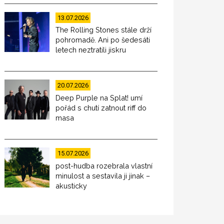
13.07.2026
The Rolling Stones stále drží
pohromadě. Ani po šedesáti
letech neztratili jiskru
20.07.2026
Deep Purple na Splat! umí
pořád s chutí zatnout riff do
masa
15.07.2026
post-hudba rozebrala vlastní
minulost a sestavila ji jinak –
akusticky