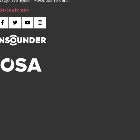
zvíjet Tvé myšlení. Povzbudit Tě k hraní...
dakce a kontakt