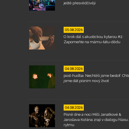
ještě přesvědčivěji
05.08.2026
O krok dál s akustickou kytarou #2:
Zapomeňte na mámu-tátu-dědu
04.08.2026
post-hudba: Nechtěli jsme bestof. Chtě
jsme dát písním nový život
04.08.2026
Písně dne a noci Milli Janatkové &
Jaroslava Kořána zrají v dialogu hlasu 
rytmu