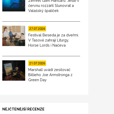
Zemřel Glen Hansard. Ještě v
červnu rozzářil Slunovrat a
Valašský špalíček
27.07.2026
Festival Beseda je za dveřmi.
V Tasově zahrají Liturgy,
Horse Lords i Načeva
21.07.2026
Marshall uvádí zesilovač
Billieho Joe Armstronga z
Green Day
NEJČTENĚJŠÍ RECENZE