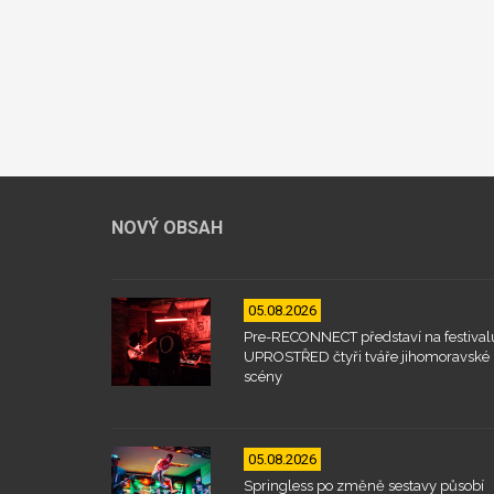
NOVÝ OBSAH
05.08.2026
Pre-RECONNECT představí na festival
UPROSTŘED čtyři tváře jihomoravské
scény
05.08.2026
Springless po změně sestavy působí