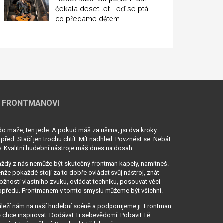
čekala deset let. Teď se ptá,
co předáme dětem
 FRONTMANOVI
o maže, ten jede. A pokud máš za ušima, jsi dva kroky
před. Stačí jen trochu chtít. Mít nadhled. Povznést se. Nebát
. Kvalitní hudební nástroje máš dnes na dosah...
ždý z nás nemůže být skutečný frontman kapely, namítneš.
nže pokaždé stojí za to dobře ovládat svůj nástroj, znát
žnosti vlastního zvuku, ovládat techniku, posouvat věci
opředu. Frontmanem v tomto smyslu můžeme být všichni.
leží nám na naší hudební scéně a podporujeme ji. Frontman
 chce inspirovat. Dodávat Ti sebevědomí. Pobavit Tě.