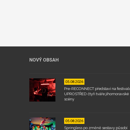
NOVÝ OBSAH
05.08.2026
Pre-RECONNECT představí na festival
UPROSTŘED čtyři tváře jihomoravské
scény
05.08.2026
Springless po změně sestavy působí