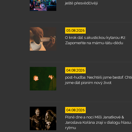
ještě přesvědčivěji
05.08.2026
O krok dál s akustickou kytarou #2:
Zapomeňte na mámu-tátu-dědu
04.08.2026
post-hudba: Nechtěli jsme bestof. Chtě
jsme dát písním nový život
04.08.2026
Písně dne a noci Milli Janatkové &
Jaroslava Kořána zrají v dialogu hlasu 
rytmu