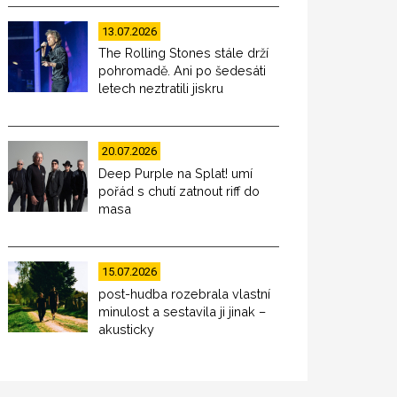
13.07.2026
The Rolling Stones stále drží
pohromadě. Ani po šedesáti
letech neztratili jiskru
20.07.2026
Deep Purple na Splat! umí
pořád s chutí zatnout riff do
masa
15.07.2026
post-hudba rozebrala vlastní
minulost a sestavila ji jinak –
akusticky