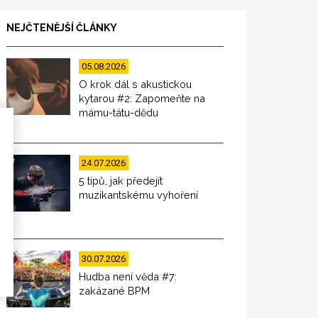
NEJČTENĚJŠÍ ČLÁNKY
05.08.2026
O krok dál s akustickou
kytarou #2: Zapomeňte na
mámu-tátu-dědu
24.07.2026
5 tipů, jak předejít
muzikantskému vyhoření
30.07.2026
Hudba není věda #7:
zakázané BPM