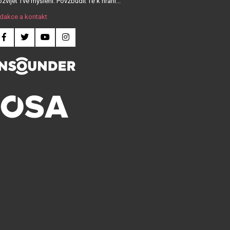
zvíjet Tvé myšlení. Povzbudit Tě k hraní...
dakce a kontakt