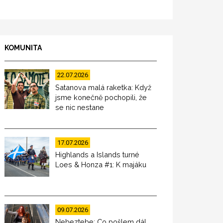
KOMUNITA
22.07.2026
Satanova malá raketka: Když
jsme konečně pochopili, že
se nic nestane
17.07.2026
Highlands a Islands turné
Loes & Honza #1: K majáku
09.07.2026
Nebeztebe: Co pošlem dál