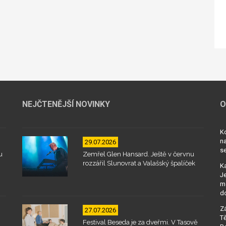
NEJČTENĚJŠÍ NOVINKY
O
Kd
na
29.07.2026
se
u
Zemřel Glen Hansard. Ještě v červnu
rozzářil Slunovrat a Valašský špalíček
Ka
Je
mo
d
Zá
27.07.2026
Tě
Festival Beseda je za dveřmi. V Tasově