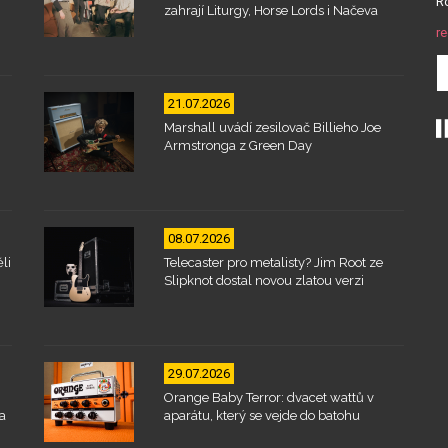
Ro
zahrají Liturgy, Horse Lords i Načeva
re
21.07.2026
Marshall uvádí zesilovač Billieho Joe
Armstronga z Green Day
08.07.2026
li
Telecaster pro metalisty? Jim Root ze
Slipknot dostal novou zlatou verzi
29.07.2026
Orange Baby Terror: dvacet wattů v
a
aparátu, který se vejde do batohu