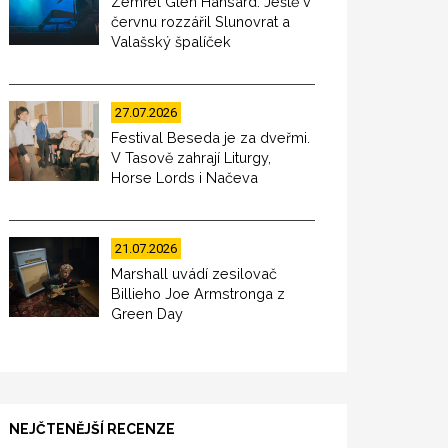
Zemřel Glen Hansard. Ještě v
červnu rozzářil Slunovrat a
Valašský špalíček
27.07.2026
Festival Beseda je za dveřmi.
V Tasově zahrají Liturgy,
Horse Lords i Načeva
21.07.2026
Marshall uvádí zesilovač
Billieho Joe Armstronga z
Green Day
NEJČTENĚJŠÍ RECENZE