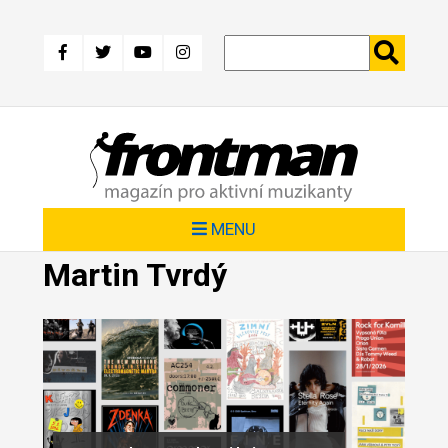
Přejít
k
hlavnímu
obsahu
MENU
Martin Tvrdý