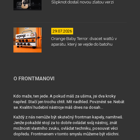
Slipknot dostal novou zlatou verzi
29.07.2026
Orange Baby Terror: dvacet wattů v
aparátu, který se vejde do batohu
O FRONTMANOVI
Kdo maže, ten jede. A pokud máš za ušima, jsi dva kroky
napřed. Stačí jen trochu chtít. Mít nadhled. Povznést se. Nebát
se. Kvalitní hudební nástroje máš dnes na dosah...
Každý z nás nemůže být skutečný frontman kapely, namítneš.
Jenže pokaždé stojí za to dobře ovládat svůj nástroj, znát
možnosti vlastního zvuku, ovládat techniku, posouvat věci
dopředu. Frontmanem v tomto smyslu můžeme být všichni.