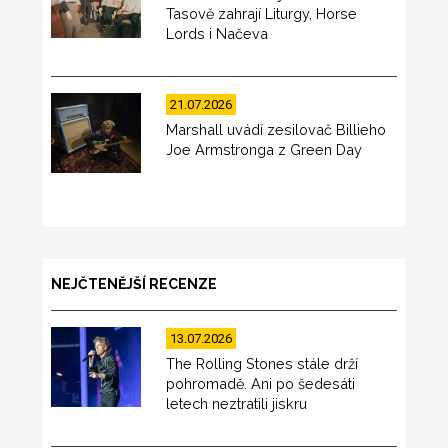
Tasově zahrají Liturgy, Horse
Lords i Načeva
21.07.2026
Marshall uvádí zesilovač Billieho
Joe Armstronga z Green Day
NEJČTENĚJŠÍ RECENZE
13.07.2026
The Rolling Stones stále drží
pohromadě. Ani po šedesáti
letech neztratili jiskru