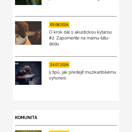
05.08.2026
O krok dál s akustickou kytarou
#2: Zapomeňte na mámu-tátu-
dědu
24.07.2026
5 tipů, jak předejít muzikantskému
vyhoření
KOMUNITA