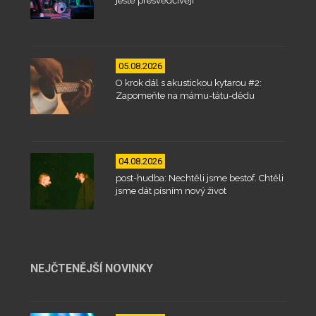
ještě přesvědčivěji
05.08.2026
O krok dál s akustickou kytarou #2:
Zapomeňte na mámu-tátu-dědu
04.08.2026
post-hudba: Nechtěli jsme bestof. Chtěli
jsme dát písním nový život
NEJČTENĚJŠÍ NOVINKY