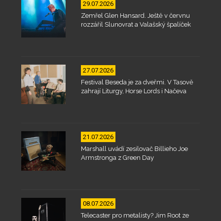
29.07.2026
Zemřel Glen Hansard. Ještě v červnu
rozzářil Slunovrat a Valašský špalíček
27.07.2026
Festival Beseda je za dveřmi. V Tasově
zahrají Liturgy, Horse Lords i Načeva
21.07.2026
Marshall uvádí zesilovač Billieho Joe
Armstronga z Green Day
08.07.2026
Telecaster pro metalisty? Jim Root ze