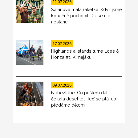
22.07.2026
Satanova malá raketka: Když jsme
konečně pochopili, že se nic
nestane
17.07.2026
Highlands a Islands turné Loes &
Honza #1: K majáku
09.07.2026
Nebeztebe: Co pošlem dál
čekala deset let. Teď se ptá, co
předáme dětem