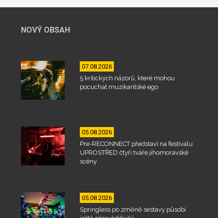
NOVÝ OBSAH
07.08.2026
5 kritických názorů, které mohou
pocuchat muzikantské ego
05.08.2026
Pre-RECONNECT představí na festivalu
UPROSTŘED čtyři tváře jihomoravské
scény
05.08.2026
Springless po změně sestavy působí