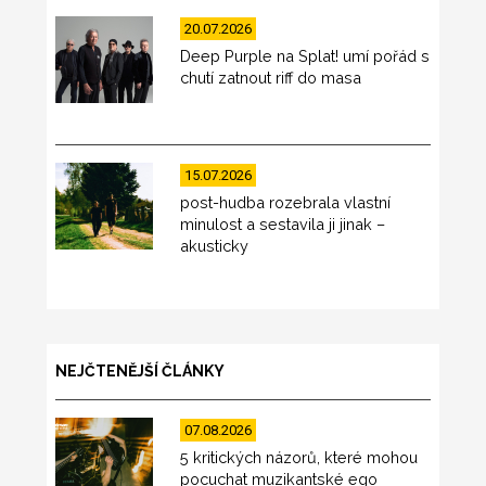
20.07.2026
Deep Purple na Splat! umí pořád s
chutí zatnout riff do masa
15.07.2026
post-hudba rozebrala vlastní
minulost a sestavila ji jinak –
akusticky
NEJČTENĚJŠÍ ČLÁNKY
07.08.2026
5 kritických názorů, které mohou
pocuchat muzikantské ego