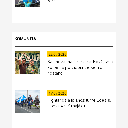
BPM
KOMUNITA
22.07.2026
Satanova malá raketka: Když jsme
konečně pochopili, že se nic
nestane
17.07.2026
Highlands a Islands turné Loes &
Honza #1: K majáku