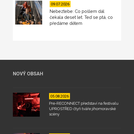
09.07.2026
Nebeztebe: Co pošlem dál
čekala deset let. Teď se ptá, co
předáme dětem
NOVÝ OBSAH
05.08.2026
Pre-RECONNECT představí na festivalu
UPROSTŘED čtyři tváře jihomoravské
scény