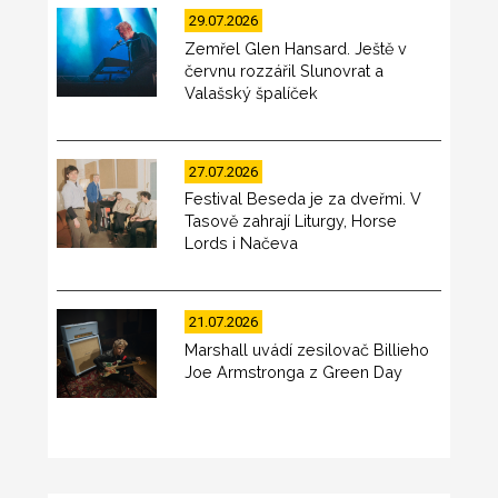
29.07.2026
Zemřel Glen Hansard. Ještě v
červnu rozzářil Slunovrat a
Valašský špalíček
27.07.2026
Festival Beseda je za dveřmi. V
Tasově zahrají Liturgy, Horse
Lords i Načeva
21.07.2026
Marshall uvádí zesilovač Billieho
Joe Armstronga z Green Day