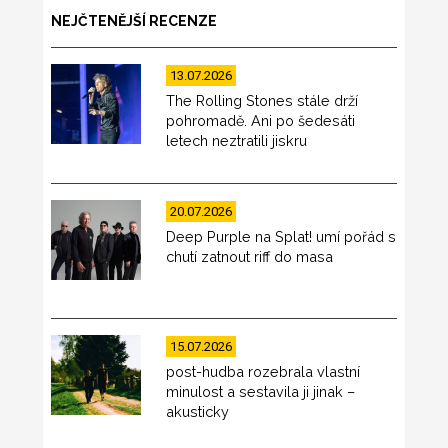
NEJČTENĚJŠÍ RECENZE
13.07.2026
The Rolling Stones stále drží
pohromadě. Ani po šedesáti
letech neztratili jiskru
20.07.2026
Deep Purple na Splat! umí pořád s
chutí zatnout riff do masa
15.07.2026
post-hudba rozebrala vlastní
minulost a sestavila ji jinak –
akusticky