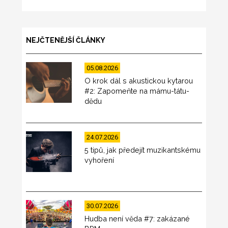
NEJČTENĚJŠÍ ČLÁNKY
05.08.2026
O krok dál s akustickou kytarou
#2: Zapomeňte na mámu-tátu-
dědu
24.07.2026
5 tipů, jak předejít muzikantskému
vyhoření
30.07.2026
Hudba není věda #7: zakázané