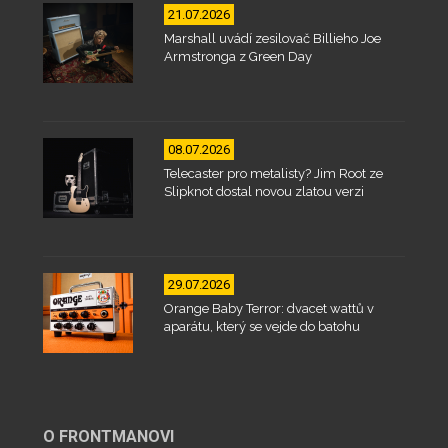
21.07.2026
Marshall uvádí zesilovač Billieho Joe
Armstronga z Green Day
08.07.2026
Telecaster pro metalisty? Jim Root ze
Slipknot dostal novou zlatou verzi
29.07.2026
Orange Baby Terror: dvacet wattů v
aparátu, který se vejde do batohu
O FRONTMANOVI