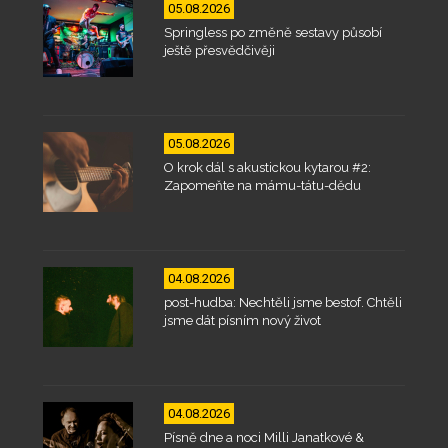
05.08.2026
Springless po změně sestavy působí
ještě přesvědčivěji
05.08.2026
O krok dál s akustickou kytarou #2:
Zapomeňte na mámu-tátu-dědu
04.08.2026
post-hudba: Nechtěli jsme bestof. Chtěli
jsme dát písním nový život
04.08.2026
Písně dne a noci Milli Janatkové &