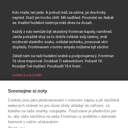
Kdo maže, ten jede. A pokud máš za ušima, jsi dva kroky
napřed. Stačí jen trochu chtít. Mít nadhled. Povznést se. Nebát
se. Kvalitní hudební nástroje máš dnes na dosah...
Každý z nás nemůže být skutečný frontman kapely, namítneš.
Jenže pokaždé stojí za to dobře ovládat svůj nástroj, znát
možnosti vlastního zvuku, ovládat techniku, posouvat věci
dopředu. Frontmanem v tomto smyslu můžeme být všichni.
Záleží nám na naší hudební scéně a podporujeme ji. Frontman
Tě chce inspirovat. Dodávat Ti sebevědomí. Pobavit Tě.
Rozvíjet Tvé myšlení. Povzbudit Tě k hraní...
redakce a kontakt
Srovnejme si noty
Cookies jsou jako předznamenání v notovém zápisu a při návštěvě
webových stránek se pro různé účely ukládají do zařízení, ze
kterého na naše stránky vstupujete. Používáme je především pro
to, aby vaše návštěva na webu Frontman.cz proběhla v dokonalé
harmonii s vaším očekáváním.