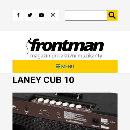
Přejít
k
hlavnímu
obsahu
MENU
LANEY CUB 10