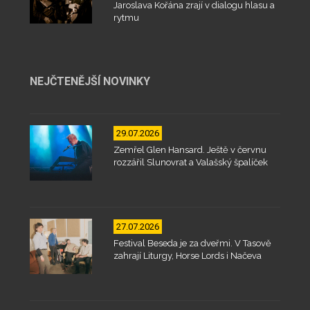
Jaroslava Kořána zrají v dialogu hlasu a
rytmu
NEJČTENĚJŠÍ NOVINKY
29.07.2026
Zemřel Glen Hansard. Ještě v červnu
rozzářil Slunovrat a Valašský špalíček
27.07.2026
Festival Beseda je za dveřmi. V Tasově
zahrají Liturgy, Horse Lords i Načeva