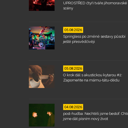
UPROSTŘED čtyři tváře jihomoravské
scény
05.08.2026
Springless po změně sestavy působí
ještě přesvědčivěji
05.08.2026
O krok dál s akustickou kytarou #2:
Zapomeňte na mámu-tátu-dědu
04.08.2026
post-hudba: Nechtěli jsme bestof. Chtě
jsme dát písním nový život