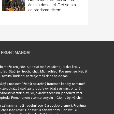
čekala deset let. Teď se ptá,
co předáme dětem
 FRONTMANOVI
o maže, ten jede. A pokud máš za ušima, jsi dva kroky
před. Stačí jen trochu chtít. Mít nadhled. Povznést se. Nebát
. Kvalitní hudební nástroje máš dnes na dosah...
ždý z nás nemůže být skutečný frontman kapely, namítneš.
nže pokaždé stojí za to dobře ovládat svůj nástroj, znát
žnosti vlastního zvuku, ovládat techniku, posouvat věci
opředu. Frontmanem v tomto smyslu můžeme být všichni.
leží nám na naší hudební scéně a podporujeme ji. Frontman
 chce inspirovat. Dodávat Ti sebevědomí. Pobavit Tě.