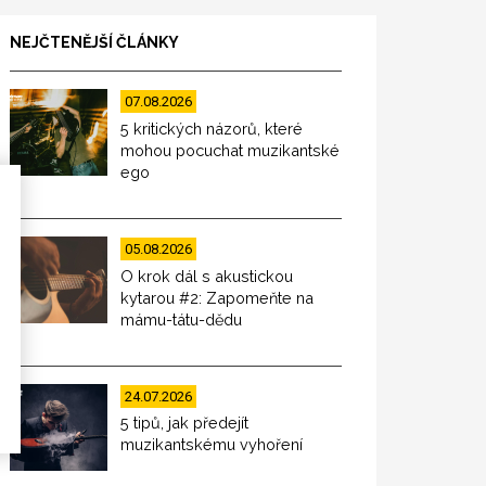
NEJČTENĚJŠÍ ČLÁNKY
07.08.2026
5 kritických názorů, které
mohou pocuchat muzikantské
ego
05.08.2026
O krok dál s akustickou
kytarou #2: Zapomeňte na
mámu-tátu-dědu
24.07.2026
5 tipů, jak předejít
muzikantskému vyhoření