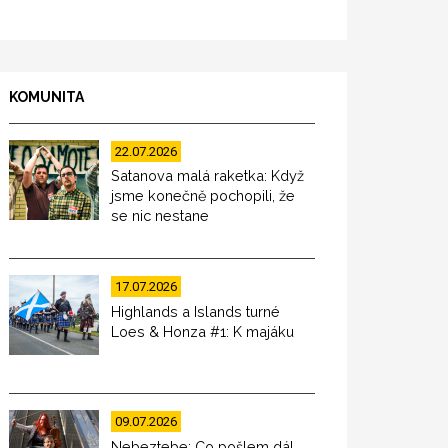
KOMUNITA
22.07.2026
Satanova malá raketka: Když
jsme konečně pochopili, že
se nic nestane
17.07.2026
Highlands a Islands turné
Loes & Honza #1: K majáku
09.07.2026
Nebeztebe: Co pošlem dál