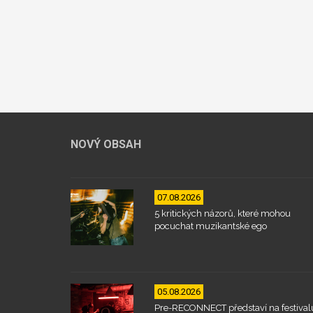
NOVÝ OBSAH
07.08.2026
5 kritických názorů, které mohou
pocuchat muzikantské ego
05.08.2026
Pre-RECONNECT představí na festival