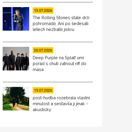
13.07.2026
The Rolling Stones stále drží
pohromadě. Ani po šedesáti
letech neztratili jiskru
20.07.2026
Deep Purple na Splat! umí
pořád s chutí zatnout riff do
masa
15.07.2026
post-hudba rozebrala vlastní
minulost a sestavila ji jinak –
akusticky