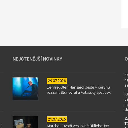
NEJČTENĚJŠÍ NOVINKY
O
Kd
na
29.07.2026
se
Zemřel Glen Hansard. Ještě v červnu
rozzářil Slunovrat a Valašský špalíček
Ka
Je
mo
d
Zá
21.07.2026
Tě
u
Marshall uvádí zesilovač Billieho Joe