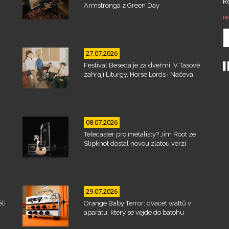
Ro
Armstronga z Green Day
re
27.07.2026
Festival Beseda je za dveřmi. V Tasově
zahrají Liturgy, Horse Lords i Načeva
08.07.2026
Telecaster pro metalisty? Jim Root ze
Slipknot dostal novou zlatou verzi
29.07.2026
li
Orange Baby Terror: dvacet wattů v
aparátu, který se vejde do batohu