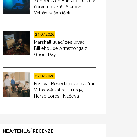
Zemřel Glen Hansard. Ještě v
červnu rozzářil Slunovrat a
Valašský špalíček
21.07.2026
Marshall uvádí zesilovač
Billieho Joe Armstronga z
Green Day
27.07.2026
Festival Beseda je za dveřmi.
V Tasově zahrají Liturgy,
Horse Lords i Načeva
NEJČTENĚJŠÍ RECENZE