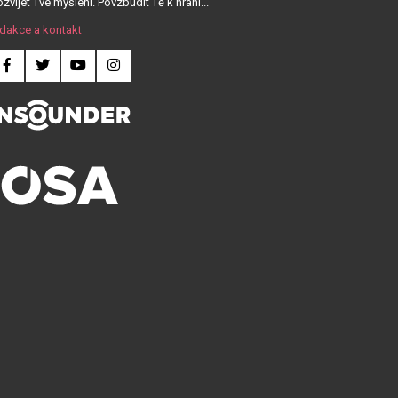
zvíjet Tvé myšlení. Povzbudit Tě k hraní...
dakce a kontakt