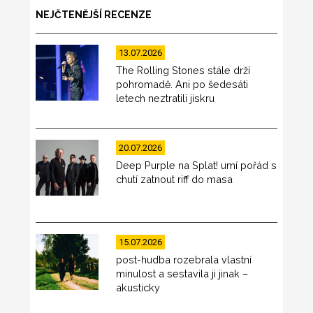
NEJČTENĚJŠÍ RECENZE
13.07.2026
The Rolling Stones stále drží
pohromadě. Ani po šedesáti
letech neztratili jiskru
20.07.2026
Deep Purple na Splat! umí pořád s
chutí zatnout riff do masa
15.07.2026
post-hudba rozebrala vlastní
minulost a sestavila ji jinak –
akusticky