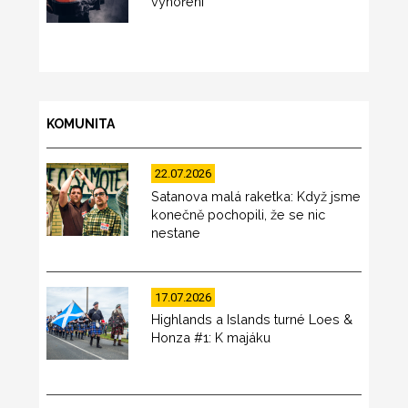
vyhoření
KOMUNITA
22.07.2026
Satanova malá raketka: Když jsme
konečně pochopili, že se nic
nestane
17.07.2026
Highlands a Islands turné Loes &
Honza #1: K majáku