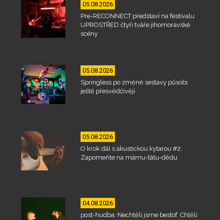
05.08.2026
Pre-RECONNECT představí na festivalu
UPROSTŘED čtyři tváře jihomoravské
scény
05.08.2026
Springless po změně sestavy působí
ještě přesvědčivěji
05.08.2026
O krok dál s akustickou kytarou #2:
Zapomeňte na mámu-tátu-dědu
04.08.2026
post-hudba: Nechtěli jsme bestof. Chtěli