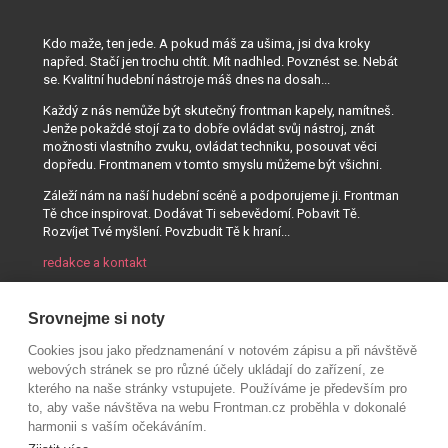
Kdo maže, ten jede. A pokud máš za ušima, jsi dva kroky
napřed. Stačí jen trochu chtít. Mít nadhled. Povznést se. Nebát
se. Kvalitní hudební nástroje máš dnes na dosah...
Každý z nás nemůže být skutečný frontman kapely, namítneš.
Jenže pokaždé stojí za to dobře ovládat svůj nástroj, znát
možnosti vlastního zvuku, ovládat techniku, posouvat věci
dopředu. Frontmanem v tomto smyslu můžeme být všichni.
Záleží nám na naší hudební scéně a podporujeme ji. Frontman
Tě chce inspirovat. Dodávat Ti sebevědomí. Pobavit Tě.
Rozvíjet Tvé myšlení. Povzbudit Tě k hraní...
redakce a kontakt
Srovnejme si noty
Cookies jsou jako předznamenání v notovém zápisu a při návštěvě
webových stránek se pro různé účely ukládají do zařízení, ze
kterého na naše stránky vstupujete. Používáme je především pro
to, aby vaše návštěva na webu Frontman.cz proběhla v dokonalé
harmonii s vaším očekáváním.