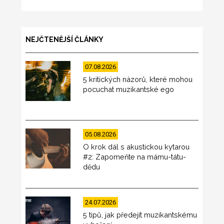
NEJČTENĚJŠÍ ČLÁNKY
07.08.2026
5 kritických názorů, které mohou
pocuchat muzikantské ego
05.08.2026
O krok dál s akustickou kytarou
#2: Zapomeňte na mámu-tátu-
dědu
24.07.2026
5 tipů, jak předejít muzikantskému