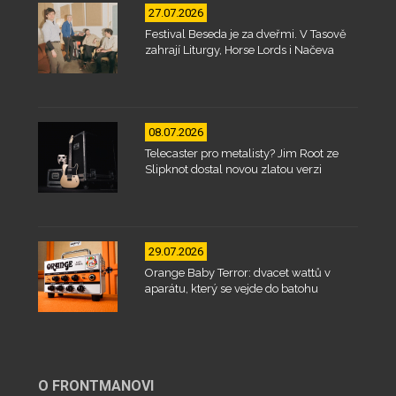
27.07.2026
Festival Beseda je za dveřmi. V Tasově
zahrají Liturgy, Horse Lords i Načeva
08.07.2026
Telecaster pro metalisty? Jim Root ze
Slipknot dostal novou zlatou verzi
29.07.2026
Orange Baby Terror: dvacet wattů v
aparátu, který se vejde do batohu
O FRONTMANOVI