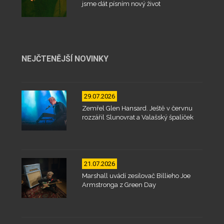
jsme dát písním nový život
NEJČTENĚJŠÍ NOVINKY
29.07.2026
Zemřel Glen Hansard. Ještě v červnu
rozzářil Slunovrat a Valašský špalíček
21.07.2026
Marshall uvádí zesilovač Billieho Joe
Armstronga z Green Day