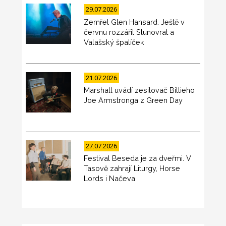
29.07.2026
Zemřel Glen Hansard. Ještě v
červnu rozzářil Slunovrat a
Valašský špalíček
21.07.2026
Marshall uvádí zesilovač Billieho
Joe Armstronga z Green Day
27.07.2026
Festival Beseda je za dveřmi. V
Tasově zahrají Liturgy, Horse
Lords i Načeva