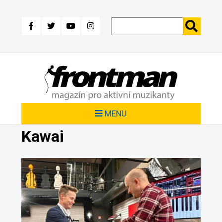
Přejít
k
hlavnímu
obsahu
MENU
Kawai