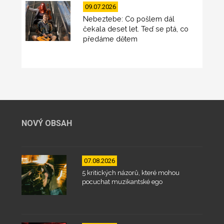
09.07.2026
Nebeztebe: Co pošlem dál
čekala deset let. Teď se ptá, co
předáme dětem
NOVÝ OBSAH
07.08.2026
5 kritických názorů, které mohou
pocuchat muzikantské ego