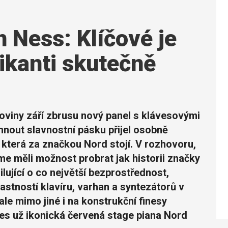
 Ness: Klíčové je
ikanti skutečně
oviny září zbrusu nový panel s klávesovými
ihnout slavnostní pásku přijel osobně
 která za značkou Nord stojí. V rozhovoru,
jsme měli možnost probrat jak historii značky
ilující o co největší bezprostřednost,
astností klavíru, varhan a syntezátorů v
e mimo jiné i na konstrukční finesy
dnes už ikonická červená stage piana Nord