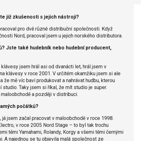
e již zkušenosti s jejich nástroji?
acoval pro dvě různé distribuční společnosti. Když
nosti Nord, pracoval jsem u jejich norského distributora.
ů? Jste také hudebník nebo hudební producent,
klávesy jsem hrál asi od dvanácti let, hrál jsem v
na klávesy v roce 2001. V určitém okamžiku jsem si ale
 že mě víc baví produkovat a nahrávat hudbu, kterou
 studio. Taky jsem si říkal, že mít studio je super.
 maloobchodě a později v distribuci.
 samých počátků?
, já jsem začal pracovat v maloobchodě v roce 1998.
Electro, v roce 2005 Nord Stage – to byl tak trochu
 všemi těmi Yamahami, Rolandy, Korgy a všemi těmi černými
mi. A najednou se tu objevila malá společnost ze