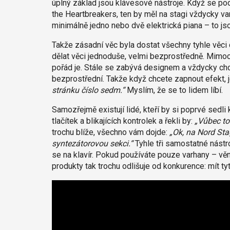
úplný základ jsou klávesové nástroje. Když se po
the Heartbreakers, ten by měl na stagi vždycky 
minimálně jedno nebo dvě elektrická piana – to jso
Takže zásadní věc byla dostat všechny tyhle věci 
dělat věci jednoduše, velmi bezprostředně. Mimo
pořád je. Stále se zabývá designem a vždycky chc
bezprostřední. Takže když chcete zapnout efekt, je
stránku číslo sedm.“
Myslím, že se to lidem líbí.
Samozřejmě existují lidé, kteří by si poprvé sedli
tlačítek a blikajících kontrolek a řekli by:
„Vůbec t
trochu blíže, všechno vám dojde:
„Ok, na Nord Sta
syntezátorovou sekci.“
Tyhle tři samostatné nástr
se na klavír. Pokud používáte pouze varhany – věnuj
produkty tak trochu odlišuje od konkurence: mít ty