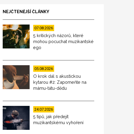
NEJČTENĚJŠÍ ČLÁNKY
07.08.2026
5 kritických názorů, které
mohou pocuchat muzikantské
ego
05.08.2026
O krok dál s akustickou
kytarou #2: Zapomeňte na
mámu-tátu-dědu
24.07.2026
5 tipů, jak předejít
muzikantskému vyhoření