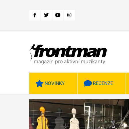
Přejít
k
hlavnímu
obsahu
NOVINKY
RECENZE