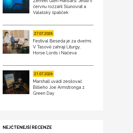
Zemřel Glen Hansard. Ještě v
červnu rozzářil Slunovrat a
Valašský špalíček
27.07.2026
Festival Beseda je za dveřmi.
V Tasově zahrají Liturgy,
Horse Lords i Načeva
21.07.2026
Marshall uvádí zesilovač
Billieho Joe Armstronga z
Green Day
NEJČTENĚJŠÍ RECENZE