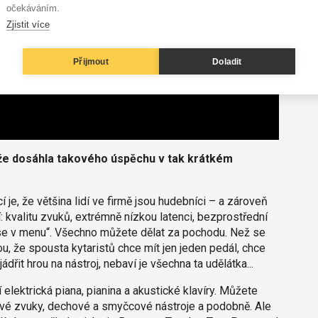
očekáváním.
Zjistit více
Přijmout
Doladit
, že dosáhla takového úspěchu v tak krátkém
 je, že většina lidí ve firmě jsou hudebníci – a zároveň
í: kvalitu zvuků, extrémně nízkou latenci, bezprostřední
 se v menu“. Všechno můžete dělat za pochodu. Než se
ou, že spousta kytaristů chce mít jen jeden pedál, chce
ádřit hrou na nástroj, nebaví je všechna ta udělátka...
elektrická piana, pianina a akustické klavíry. Můžete
vé zvuky, dechové a smyčcové nástroje a podobně. Ale