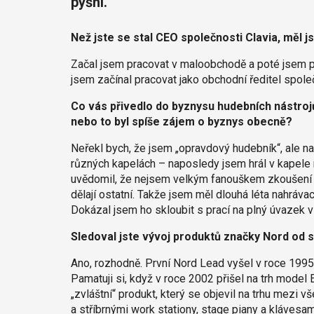
pyšní.
Než jste se stal CEO společnosti Clavia, měl jst
Začal jsem pracovat v maloobchodě a poté jsem pr
jsem začínal pracovat jako obchodní ředitel společ
Co vás přivedlo do byznysu hudebních nástroj
nebo to byl spíše zájem o byznys obecně?
Neřekl bych, že jsem „opravdový hudebník“, ale na 
různých kapelách – naposledy jsem hrál v kapele 
uvědomil, že nejsem velkým fanouškem zkoušení a
dělají ostatní. Takže jsem měl dlouhá léta nahrávací
Dokázal jsem ho skloubit s prací na plný úvazek v
Sledoval jste vývoj produktů značky Nord od
Ano, rozhodně. První Nord Lead vyšel v roce 1995
Pamatuji si, když v roce 2002 přišel na trh model 
„zvláštní“ produkt, který se objevil na trhu mezi
a stříbrnými work stationy, stage piany a klávesa