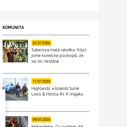
KOMUNITA
22.07.2026
Satanova malá raketka: Když
jsme konečně pochopili, že
se nic nestane
17.07.2026
Highlands a Islands turné
Loes & Honza #1: K majáku
09.07.2026
Nebeztebe: Co pošlem dál