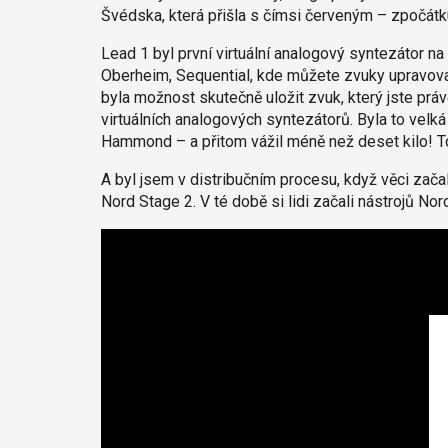
Švédska, která přišla s čímsi červeným – zpočátku
Lead 1 byl první virtuální analogový syntezátor na
Oberheim, Sequential, kde můžete zvuky upravovat
byla možnost skutečně uložit zvuk, který jste právě
virtuálních analogových syntezátorů. Byla to velká
Hammond – a přitom vážil méně než deset kilo! To
A byl jsem v distribučním procesu, když věci zač
Nord Stage 2. V té době si lidi začali nástrojů Nord