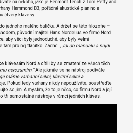
díváte na někoho, jako je Benmont Tench z Tom Petty and
varhany Hammond B3, pořádné akustické pianino a
u čtvery klávesy.
do jednoho malého balíčku. A držet se této filozofie –
chodem, původní majitel Hans Nordelius ve firmě Nord
e, aby věci byly jednoduché, aby byly velmi
 tam pro něj tlačítko. Žádné:
„Jdi do manuálu a najdi
 ke klávesám Nord a cítili by se zmatení ze všech těch
omu nerozumím.“
Ale jakmile se na nástroj podíváte
ge máme varhanní sekci, klavírní sekci a
oje. Pokud tedy varhany nikdy nepoužíváte, soustřeďte
te se jim. A myslím, že to je něco, co firmu Nord a její
to tři samostatné nástroje v rámci jedněch kláves.