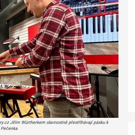
y.cz Jiřím Würtherkem slavnostně přestřihávají pásku k
j Pečenka