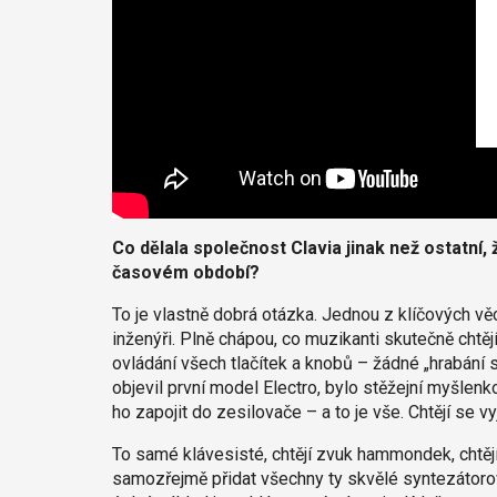
Co dělala společnost Clavia jinak než ostatní
časovém období?
To je vlastně dobrá otázka. Jednou z klíčových věcí
inženýři. Plně chápou, co muzikanti skutečně chtěj
ovládání všech tlačítek a knobů – žádné „hrabání
objevil první model Electro, bylo stěžejní myšlenk
ho zapojit do zesilovače – a to je vše. Chtějí se vyj
To samé klávesisté, chtějí zvuk hammondek, chtějí 
samozřejmě přidat všechny ty skvělé syntezátoro