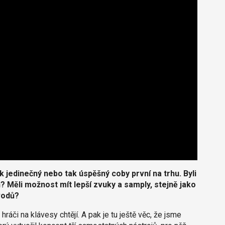
k jedinečný nebo tak úspěšný coby první na trhu. Byli
h? Měli možnost mít lepší zvuky a samply, stejně jako
vodů?
áči na klávesy chtějí. A pak je tu ještě věc, že jsme