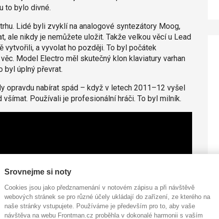
 to bylo divné.
 trhu. Lidé byli zvyklí na analogové syntezátory Moog,
, ale nikdy je nemůžete uložit. Takže velkou věcí u Lead
 vytvořili, a vyvolat ho později. To byl počátek
 věc. Model Electro měl skutečný klon klaviatury varhan
 byl úplný převrat.
aly opravdu nabírat spád – když v letech 2011–12 vyšel
 všímat. Používali je profesionální hráči. To byl milník.
Srovnejme si noty
Cookies jsou jako předznamenání v notovém zápisu a při návštěvě
webových stránek se pro různé účely ukládají do zařízení, ze kterého na
naše stránky vstupujete. Používáme je především pro to, aby vaše
návštěva na webu Frontman.cz proběhla v dokonalé harmonii s vaším