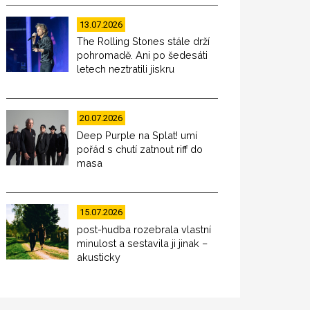
13.07.2026
The Rolling Stones stále drží
pohromadě. Ani po šedesáti
letech neztratili jiskru
20.07.2026
Deep Purple na Splat! umí
pořád s chutí zatnout riff do
masa
15.07.2026
post-hudba rozebrala vlastní
minulost a sestavila ji jinak –
akusticky