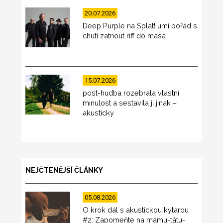
20.07.2026
Deep Purple na Splat! umí pořád s
chutí zatnout riff do masa
15.07.2026
post-hudba rozebrala vlastní
minulost a sestavila ji jinak –
akusticky
NEJČTENĚJŠÍ ČLÁNKY
05.08.2026
O krok dál s akustickou kytarou
#2: Zapomeňte na mámu-tátu-