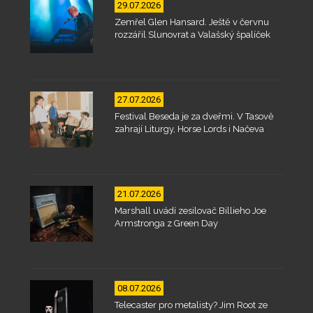
29.07.2026
Zemřel Glen Hansard. Ještě v červnu
rozzářil Slunovrat a Valašský špalíček
27.07.2026
Festival Beseda je za dveřmi. V Tasově
zahrají Liturgy, Horse Lords i Načeva
21.07.2026
Marshall uvádí zesilovač Billieho Joe
Armstronga z Green Day
08.07.2026
Telecaster pro metalisty? Jim Root ze