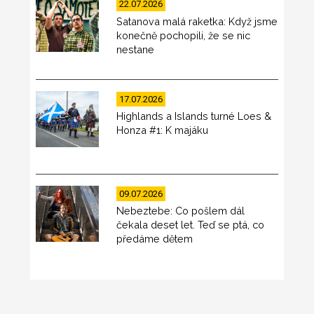
22.07.2026
Satanova malá raketka: Když jsme
konečně pochopili, že se nic
nestane
17.07.2026
Highlands a Islands turné Loes &
Honza #1: K majáku
09.07.2026
Nebeztebe: Co pošlem dál
čekala deset let. Teď se ptá, co
předáme dětem