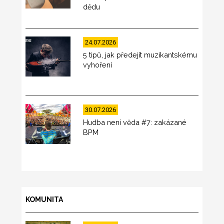
dědu
24.07.2026
5 tipů, jak předejít muzikantskému
vyhoření
30.07.2026
Hudba není věda #7: zakázané
BPM
KOMUNITA