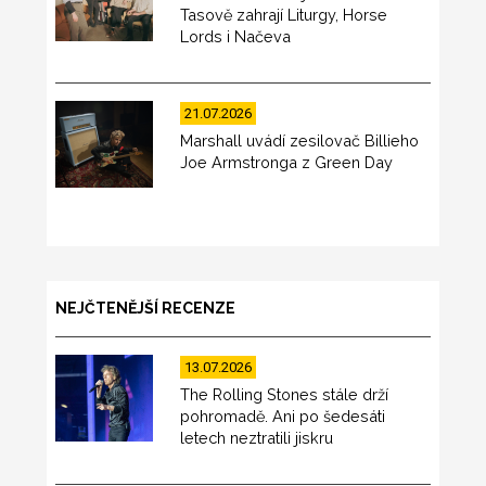
Tasově zahrají Liturgy, Horse
Lords i Načeva
21.07.2026
Marshall uvádí zesilovač Billieho
Joe Armstronga z Green Day
NEJČTENĚJŠÍ RECENZE
13.07.2026
The Rolling Stones stále drží
pohromadě. Ani po šedesáti
letech neztratili jiskru