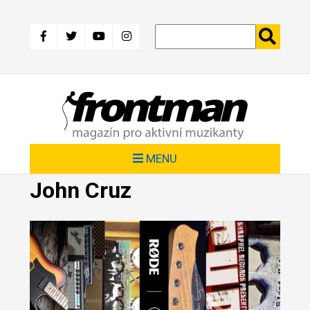
Přejít
k
hlavnímu
obsahu
MENU
John Cruz