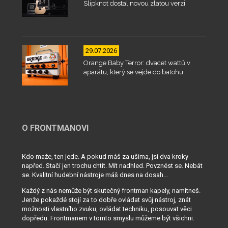
Slipknot dostal novou zlatou verzi
29.07.2026
Orange Baby Terror: dvacet wattů v
aparátu, který se vejde do batohu
O FRONTMANOVI
Kdo maže, ten jede. A pokud máš za ušima, jsi dva kroky
napřed. Stačí jen trochu chtít. Mít nadhled. Povznést se. Nebát
se. Kvalitní hudební nástroje máš dnes na dosah...
Každý z nás nemůže být skutečný frontman kapely, namítneš.
Jenže pokaždé stojí za to dobře ovládat svůj nástroj, znát
možnosti vlastního zvuku, ovládat techniku, posouvat věci
dopředu. Frontmanem v tomto smyslu můžeme být všichni.