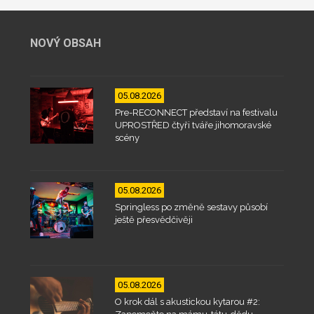
NOVÝ OBSAH
05.08.2026
Pre-RECONNECT představí na festivalu
UPROSTŘED čtyři tváře jihomoravské
scény
05.08.2026
Springless po změně sestavy působí
ještě přesvědčivěji
05.08.2026
O krok dál s akustickou kytarou #2: