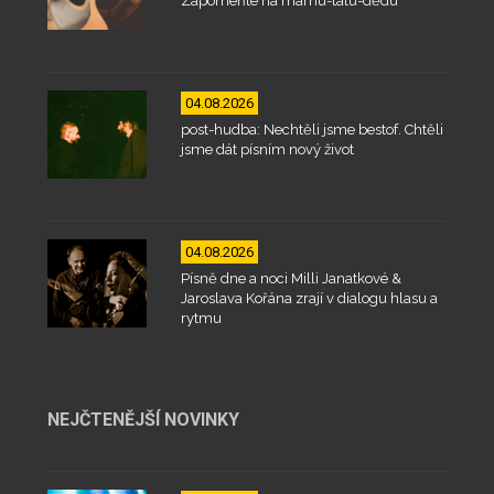
Zapomeňte na mámu-tátu-dědu
04.08.2026
post-hudba: Nechtěli jsme bestof. Chtěli
jsme dát písním nový život
04.08.2026
Písně dne a noci Milli Janatkové &
Jaroslava Kořána zrají v dialogu hlasu a
rytmu
NEJČTENĚJŠÍ NOVINKY