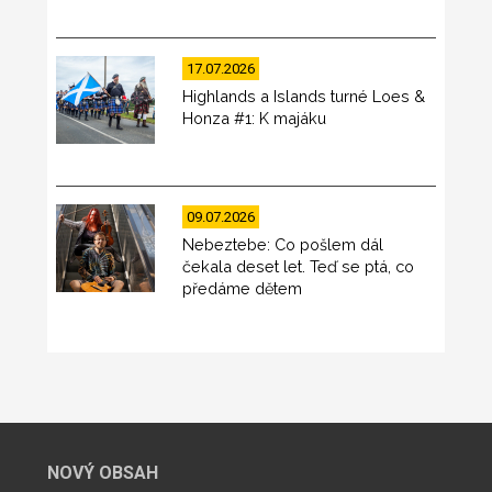
17.07.2026
Highlands a Islands turné Loes &
Honza #1: K majáku
09.07.2026
Nebeztebe: Co pošlem dál
čekala deset let. Teď se ptá, co
předáme dětem
NOVÝ OBSAH