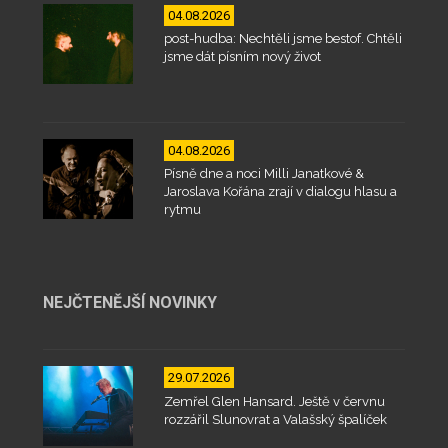
04.08.2026
post-hudba: Nechtěli jsme bestof. Chtěli
jsme dát písním nový život
04.08.2026
Písně dne a noci Milli Janatkové &
Jaroslava Kořána zrají v dialogu hlasu a
rytmu
NEJČTENĚJŠÍ NOVINKY
29.07.2026
Zemřel Glen Hansard. Ještě v červnu
rozzářil Slunovrat a Valašský špalíček