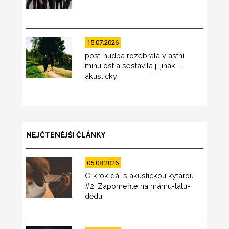
15.07.2026
post-hudba rozebrala vlastní
minulost a sestavila ji jinak –
akusticky
NEJČTENĚJŠÍ ČLÁNKY
05.08.2026
O krok dál s akustickou kytarou
#2: Zapomeňte na mámu-tátu-
dědu