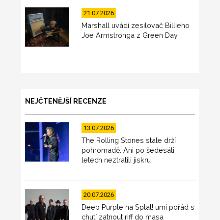
21.07.2026
Marshall uvádí zesilovač Billieho
Joe Armstronga z Green Day
NEJČTENĚJŠÍ RECENZE
13.07.2026
The Rolling Stones stále drží
pohromadě. Ani po šedesáti
letech neztratili jiskru
20.07.2026
Deep Purple na Splat! umí pořád s
chutí zatnout riff do masa