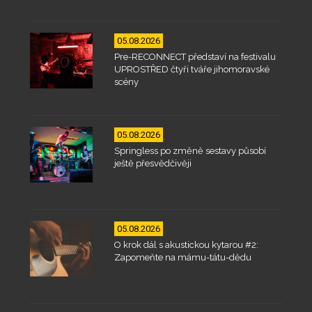
05.08.2026
Pre-RECONNECT představí na festivalu
UPROSTŘED čtyři tváře jihomoravské
scény
05.08.2026
Springless po změně sestavy působí
ještě přesvědčivěji
05.08.2026
O krok dál s akustickou kytarou #2:
Zapomeňte na mámu-tátu-dědu