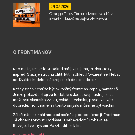
29.07.2026
Orange Baby Terror: dvacet wattů v
aparátu, který se vejde do batohu
O FRONTMANOVI
Kdo maže, ten jede. A pokud máš za ušima, jsi dva kroky
napřed. Stačí jen trochu chtít. Mít nadhled. Povznést se. Nebát
se. Kvalitní hudební nástroje máš dnes na dosah...
Každý z nás nemůže být skutečný frontman kapely, namítneš.
Jenže pokaždé stojí za to dobře ovládat svůj nástroj, znát
možnosti vlastního zvuku, ovládat techniku, posouvat věci
dopředu. Frontmanem v tomto smyslu můžeme být všichni.
Záleží nám na naší hudební scéně a podporujeme ji. Frontman
Tě chce inspirovat. Dodávat Ti sebevědomí. Pobavit Tě.
Rozvíjet Tvé myšlení. Povzbudit Tě k hraní...
redakce a kontakt