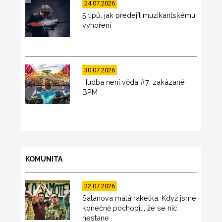
24.07.2026
5 tipů, jak předejít muzikantskému
vyhoření
30.07.2026
Hudba není věda #7: zakázané
BPM
KOMUNITA
22.07.2026
Satanova malá raketka: Když jsme
konečně pochopili, že se nic
nestane