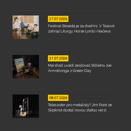
27.07.2026
Festival Beseda je za dveřmi. V Tasově
zahrají Liturgy, Horse Lords i Načeva
21.07.2026
Marshall uvádí zesilovač Billieho Joe
Armstronga z Green Day
08.07.2026
Telecaster pro metalisty? Jim Root ze
Slipknot dostal novou zlatou verzi