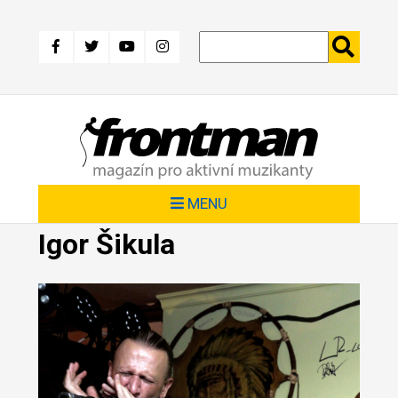
Přejít
k
hlavnímu
obsahu
MENU
Igor Šikula