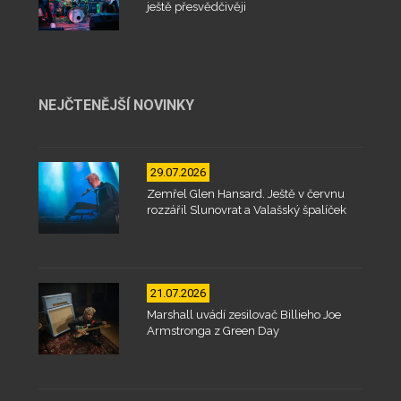
ještě přesvědčivěji
NEJČTENĚJŠÍ NOVINKY
29.07.2026
Zemřel Glen Hansard. Ještě v červnu
rozzářil Slunovrat a Valašský špalíček
21.07.2026
Marshall uvádí zesilovač Billieho Joe
Armstronga z Green Day