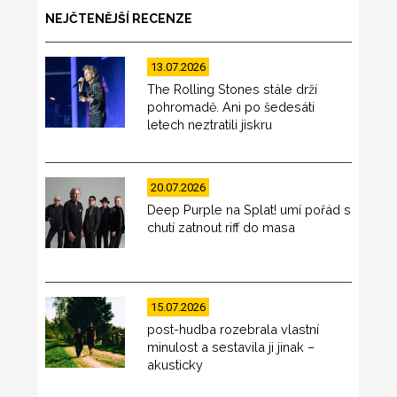
NEJČTENĚJŠÍ RECENZE
13.07.2026
The Rolling Stones stále drží
pohromadě. Ani po šedesáti
letech neztratili jiskru
20.07.2026
Deep Purple na Splat! umí pořád s
chutí zatnout riff do masa
15.07.2026
post-hudba rozebrala vlastní
minulost a sestavila ji jinak –
akusticky