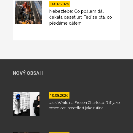
09.07.2026
Nebeztebe: Co pošlem dál
čekala deset let. Teď se ptá, co
předáme dětem
NOVÝ OBSAH
10.08.2026
Jack White na Frozen Charlotte: Riff jako
posedlost, posedlost jako rutina