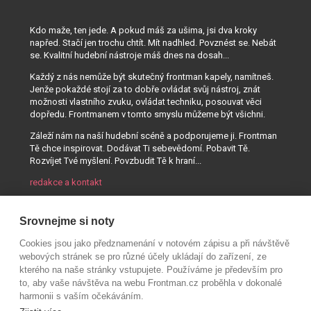
Kdo maže, ten jede. A pokud máš za ušima, jsi dva kroky
napřed. Stačí jen trochu chtít. Mít nadhled. Povznést se. Nebát
se. Kvalitní hudební nástroje máš dnes na dosah...
Každý z nás nemůže být skutečný frontman kapely, namítneš.
Jenže pokaždé stojí za to dobře ovládat svůj nástroj, znát
možnosti vlastního zvuku, ovládat techniku, posouvat věci
dopředu. Frontmanem v tomto smyslu můžeme být všichni.
Záleží nám na naší hudební scéně a podporujeme ji. Frontman
Tě chce inspirovat. Dodávat Ti sebevědomí. Pobavit Tě.
Rozvíjet Tvé myšlení. Povzbudit Tě k hraní...
redakce a kontakt
Srovnejme si noty
Cookies jsou jako předznamenání v notovém zápisu a při návštěvě
webových stránek se pro různé účely ukládají do zařízení, ze
kterého na naše stránky vstupujete. Používáme je především pro
to, aby vaše návštěva na webu Frontman.cz proběhla v dokonalé
harmonii s vaším očekáváním.