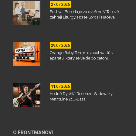
27.07.2026
Festival Beseda je za dveřmi. V Tasově
zahrají Liturgy, Horse Lords i Načeva
29.07.2026
Orange Baby Terror: dvacet wattů v
aparátu, který se vejde do batohu
11.07.2026
Hodně Rychlá Recenze: Sadowsky
MetroLine 21 J-Bass
O FRONTMANOVI