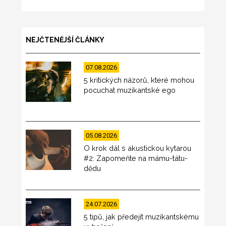
NEJČTENĚJŠÍ ČLÁNKY
07.08.2026
5 kritických názorů, které mohou
pocuchat muzikantské ego
05.08.2026
O krok dál s akustickou kytarou
#2: Zapomeňte na mámu-tátu-
dědu
24.07.2026
5 tipů, jak předejít muzikantskému