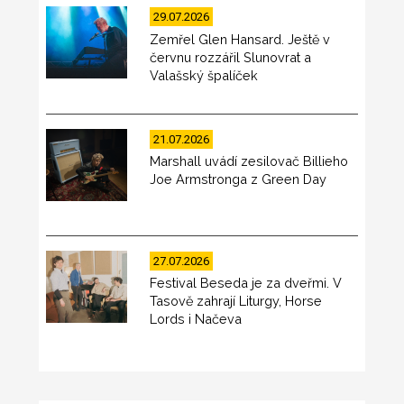
29.07.2026
Zemřel Glen Hansard. Ještě v
červnu rozzářil Slunovrat a
Valašský špalíček
21.07.2026
Marshall uvádí zesilovač Billieho
Joe Armstronga z Green Day
27.07.2026
Festival Beseda je za dveřmi. V
Tasově zahrají Liturgy, Horse
Lords i Načeva