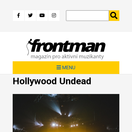
Přejít
k
hlavnímu
obsahu
MENU
Hollywood Undead