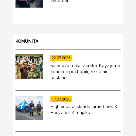
vyhoření
KOMUNITA
22.07.2026
Satanova malá raketka: Když jsme
konečně pochopili, že se nic
nestane
17.07.2026
Highlands a Islands turné Loes &
Honza #1: K majáku