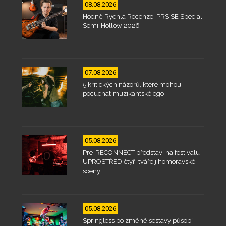
08.08.2026
Hodně Rychlá Recenze: PRS SE Special
Semi-Hollow 2026
07.08.2026
5 kritických názorů, které mohou
pocuchat muzikantské ego
05.08.2026
Pre-RECONNECT představí na festivalu
UPROSTŘED čtyři tváře jihomoravské
scény
05.08.2026
Springless po změně sestavy působí