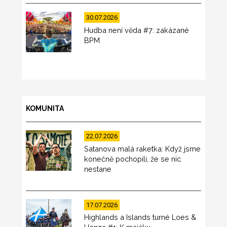
30.07.2026
Hudba není věda #7: zakázané
BPM
KOMUNITA
22.07.2026
Satanova malá raketka: Když jsme
konečně pochopili, že se nic
nestane
17.07.2026
Highlands a Islands turné Loes &