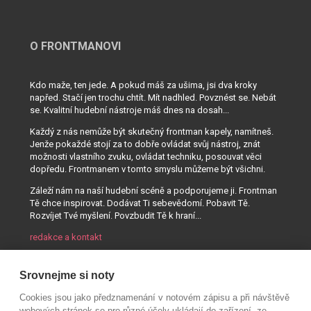
O FRONTMANOVI
Kdo maže, ten jede. A pokud máš za ušima, jsi dva kroky
napřed. Stačí jen trochu chtít. Mít nadhled. Povznést se. Nebát
se. Kvalitní hudební nástroje máš dnes na dosah...
Každý z nás nemůže být skutečný frontman kapely, namítneš.
Jenže pokaždé stojí za to dobře ovládat svůj nástroj, znát
možnosti vlastního zvuku, ovládat techniku, posouvat věci
dopředu. Frontmanem v tomto smyslu můžeme být všichni.
Záleží nám na naší hudební scéně a podporujeme ji. Frontman
Tě chce inspirovat. Dodávat Ti sebevědomí. Pobavit Tě.
Rozvíjet Tvé myšlení. Povzbudit Tě k hraní...
redakce a kontakt
Srovnejme si noty
Cookies jsou jako předznamenání v notovém zápisu a při návštěvě
webových stránek se pro různé účely ukládají do zařízení, ze