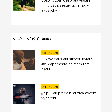
post-hudba rozebrala vlastní
minulost a sestavila ji jinak –
akusticky
NEJČTENĚJŠÍ ČLÁNKY
05.08.2026
O krok dál s akustickou kytarou
#2: Zapomeňte na mámu-tátu-
dědu
24.07.2026
5 tipů, jak předejít muzikantskému
vyhoření