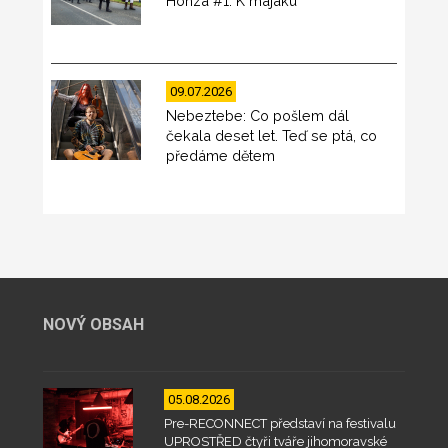
Honza #1: K majáku
09.07.2026
Nebeztebe: Co pošlem dál
čekala deset let. Teď se ptá, co
předáme dětem
NOVÝ OBSAH
05.08.2026
Pre-RECONNECT představí na festivalu
UPROSTŘED čtyři tváře jihomoravské