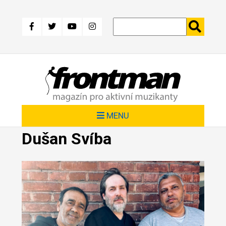
Přejít
k
hlavnímu
obsahu
MENU
Dušan Svíba