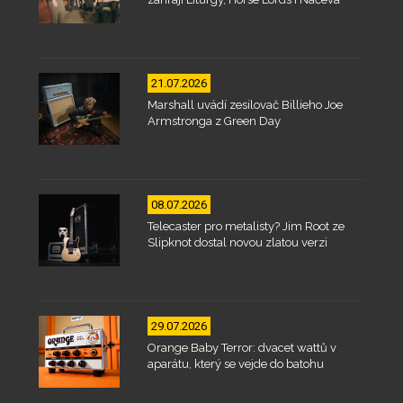
21.07.2026
Marshall uvádí zesilovač Billieho Joe
Armstronga z Green Day
08.07.2026
Telecaster pro metalisty? Jim Root ze
Slipknot dostal novou zlatou verzi
29.07.2026
Orange Baby Terror: dvacet wattů v
aparátu, který se vejde do batohu