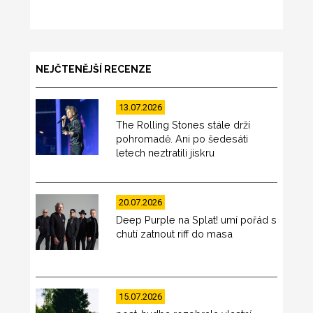
NEJČTENĚJŠÍ RECENZE
13.07.2026
The Rolling Stones stále drží
pohromadě. Ani po šedesáti
letech neztratili jiskru
20.07.2026
Deep Purple na Splat! umí pořád s
chutí zatnout riff do masa
15.07.2026