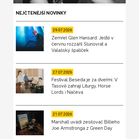
NEJČTENĚJŠÍ NOVINKY
29.07.2026
Zemřel Glen Hansard. Ještě v
červnu rozzářil Slunovrat a
Valašský špalíček
27.07.2026
Festival Beseda je za dveřmi. V
Tasově zahrají Liturgy, Horse
Lords i Načeva
21.07.2026
Marshall uvádí zesilovač Billieho
Joe Armstronga z Green Day