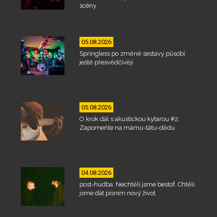
scény
05.08.2026
Springless po změně sestavy působí
ještě přesvědčivěji
05.08.2026
O krok dál s akustickou kytarou #2:
Zapomeňte na mámu-tátu-dědu
04.08.2026
post-hudba: Nechtěli jsme bestof. Chtěli
jsme dát písním nový život