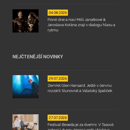
04.08.2026
Písně dne a noci Milli Janatkové &
Jaroslava Kořána zrají v dialogu hlasu a
rytmu
NEJČTENĚJŠÍ NOVINKY
29.07.2026
Zemřel Glen Hansard. Ještě v červnu
rozzářil Slunovrat a Valašský špalíček
27.07.2026
Festival Beseda je za dveřmi. V Tasově
zahrají Liturgy, Horse Lords i Načeva