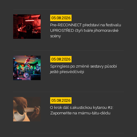
05.08.2026
Pre-RECONNECT představí na festivalu
UPROSTŘED čtyři tváře jihomoravské
scény
05.08.2026
Springless po změně sestavy působí
ještě přesvědčivěji
05.08.2026
O krok dál s akustickou kytarou #2:
Zapomeňte na mámu-tátu-dědu