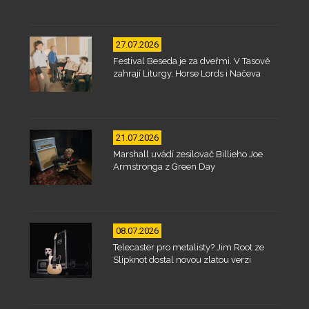
27.07.2026
Festival Beseda je za dveřmi. V Tasově
zahrají Liturgy, Horse Lords i Načeva
21.07.2026
Marshall uvádí zesilovač Billieho Joe
Armstronga z Green Day
08.07.2026
Telecaster pro metalisty? Jim Root ze
Slipknot dostal novou zlatou verzi