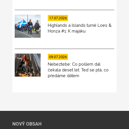
17.07.2026
Highlands a Islands turné Loes &
Honza #1: K majáku
09.07.2026
Nebeztebe: Co pošlem dál
čekala deset let. Teď se ptá, co
předáme dětem
NOVÝ OBSAH