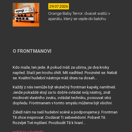
29.07.2026
Orange Baby Terror: dvacet wattů v
aparátu, který se vejde do batohu
O FRONTMANOVI
Kdo maže, ten jede. A pokud máš za ušima, jsi dva kroky
napřed. Stačí jen trochu chtít. Mít nadhled. Povznést se. Nebát
se. Kvalitní hudební nástroje máš dnes na dosah...
Každý z nás nemůže být skutečný frontman kapely, namítneš.
Jenže pokaždé stojí za to dobře ovládat svůj nástroj, znát
možnosti vlastního zvuku, ovládat techniku, posouvat věci
dopředu. Frontmanem v tomto smyslu můžeme být všichni.
Záleží nám na naší hudební scéně a podporujeme ji. Frontman
Tě chce inspirovat. Dodávat Ti sebevědomí. Pobavit Tě.
Rozvíjet Tvé myšlení. Povzbudit Tě k hraní...
redakce a kontakt