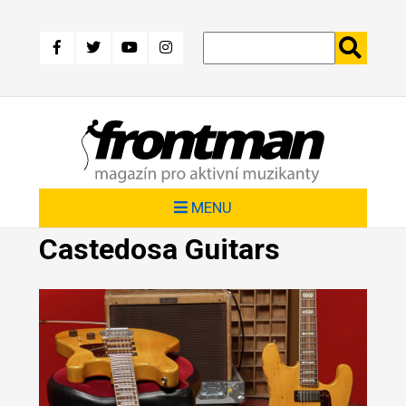
Přejít
k
hlavnímu
obsahu
MENU
Castedosa Guitars