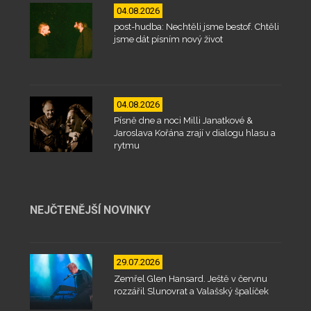
04.08.2026
post-hudba: Nechtěli jsme bestof. Chtěli
jsme dát písním nový život
04.08.2026
Písně dne a noci Milli Janatkové &
Jaroslava Kořána zrají v dialogu hlasu a
rytmu
NEJČTENĚJŠÍ NOVINKY
29.07.2026
Zemřel Glen Hansard. Ještě v červnu
rozzářil Slunovrat a Valašský špalíček