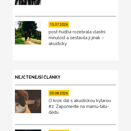
15.07.2026
post-hudba rozebrala vlastní
minulost a sestavila ji jinak –
akusticky
NEJČTENĚJŠÍ ČLÁNKY
05.08.2026
O krok dál s akustickou kytarou
#2: Zapomeňte na mámu-tátu-
dědu