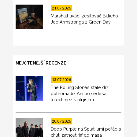
21.07.2026
Marshall uvádí zesilovač Billieho
Joe Armstronga z Green Day
NEJČTENĚJŠÍ RECENZE
13.07.2026
The Rolling Stones stále drží
pohromadě. Ani po šedesáti
letech neztratili jiskru
20.07.2026
Deep Purple na Splat! umí pořád s
chutí zatnout riff do masa