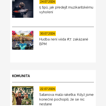
24.07.2026
5 tipů, jak předejít muzikantskému
vyhoření
30.07.2026
Hudba není věda #7: zakázané
BPM
KOMUNITA
22.07.2026
Satanova malá raketka: Když jsme
konečně pochopili, že se nic
nestane