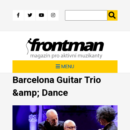
Přejít
k
hlavnímu
obsahu
MENU
Barcelona Guitar Trio
&amp; Dance