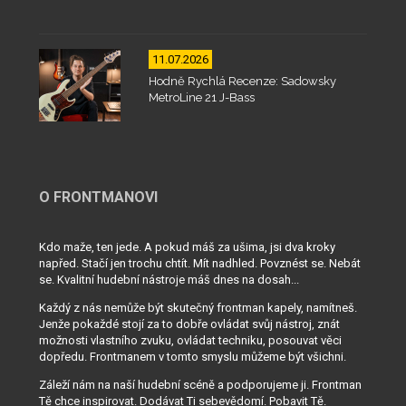
11.07.2026
Hodně Rychlá Recenze: Sadowsky
MetroLine 21 J-Bass
O FRONTMANOVI
Kdo maže, ten jede. A pokud máš za ušima, jsi dva kroky
napřed. Stačí jen trochu chtít. Mít nadhled. Povznést se. Nebát
se. Kvalitní hudební nástroje máš dnes na dosah...
Každý z nás nemůže být skutečný frontman kapely, namítneš.
Jenže pokaždé stojí za to dobře ovládat svůj nástroj, znát
možnosti vlastního zvuku, ovládat techniku, posouvat věci
dopředu. Frontmanem v tomto smyslu můžeme být všichni.
Záleží nám na naší hudební scéně a podporujeme ji. Frontman
Tě chce inspirovat. Dodávat Ti sebevědomí. Pobavit Tě.