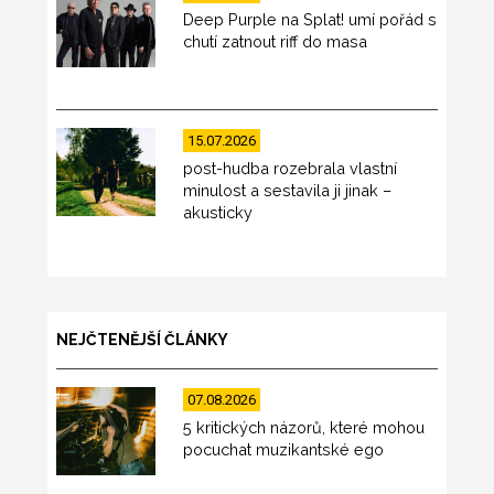
Deep Purple na Splat! umí pořád s
chutí zatnout riff do masa
15.07.2026
post-hudba rozebrala vlastní
minulost a sestavila ji jinak –
akusticky
NEJČTENĚJŠÍ ČLÁNKY
07.08.2026
5 kritických názorů, které mohou
pocuchat muzikantské ego