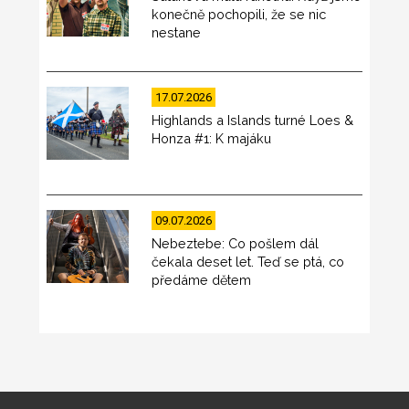
konečně pochopili, že se nic
nestane
17.07.2026
Highlands a Islands turné Loes &
Honza #1: K majáku
09.07.2026
Nebeztebe: Co pošlem dál
čekala deset let. Teď se ptá, co
předáme dětem