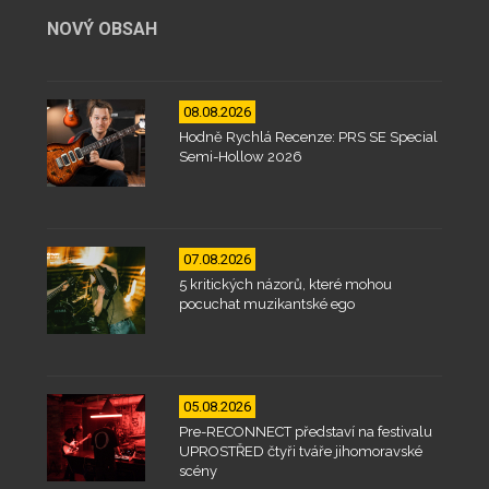
NOVÝ OBSAH
08.08.2026
Hodně Rychlá Recenze: PRS SE Special
Semi-Hollow 2026
07.08.2026
5 kritických názorů, které mohou
pocuchat muzikantské ego
05.08.2026
Pre-RECONNECT představí na festivalu
UPROSTŘED čtyři tváře jihomoravské
scény