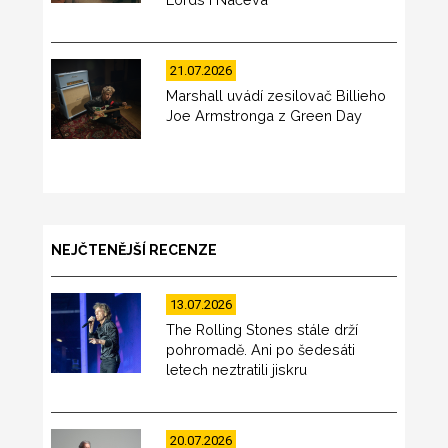
21.07.2026
Marshall uvádí zesilovač Billieho
Joe Armstronga z Green Day
NEJČTENĚJŠÍ RECENZE
13.07.2026
The Rolling Stones stále drží
pohromadě. Ani po šedesáti
letech neztratili jiskru
20.07.2026