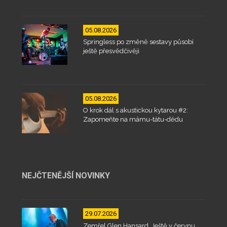
05.08.2026
Springless po změně sestavy působí
ještě přesvědčivěji
05.08.2026
O krok dál s akustickou kytarou #2:
Zapomeňte na mámu-tátu-dědu
NEJČTENĚJŠÍ NOVINKY
29.07.2026
Zemřel Glen Hansard. Ještě v červnu