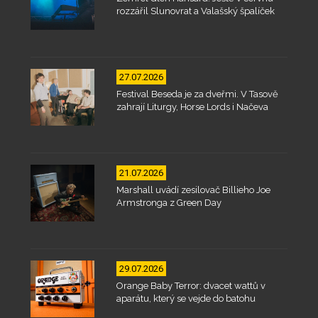
rozzářil Slunovrat a Valašský špalíček
27.07.2026
Festival Beseda je za dveřmi. V Tasově
zahrají Liturgy, Horse Lords i Načeva
21.07.2026
Marshall uvádí zesilovač Billieho Joe
Armstronga z Green Day
29.07.2026
Orange Baby Terror: dvacet wattů v
aparátu, který se vejde do batohu