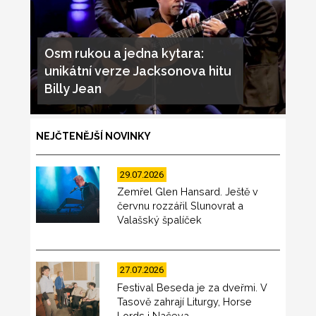
Osm rukou a jedna kytara:
unikátní verze Jacksonova hitu
Billy Jean
NEJČTENĚJŠÍ NOVINKY
29.07.2026
Zemřel Glen Hansard. Ještě v
červnu rozzářil Slunovrat a
Valašský špalíček
27.07.2026
Festival Beseda je za dveřmi. V
Tasově zahrají Liturgy, Horse
Lords i Načeva