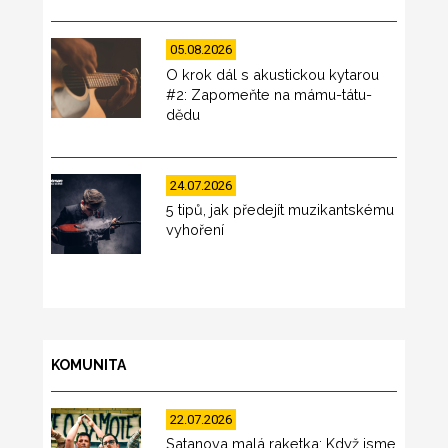
05.08.2026
O krok dál s akustickou kytarou
#2: Zapomeňte na mámu-tátu-
dědu
24.07.2026
5 tipů, jak předejít muzikantskému
vyhoření
KOMUNITA
22.07.2026
Satanova malá raketka: Když jsme