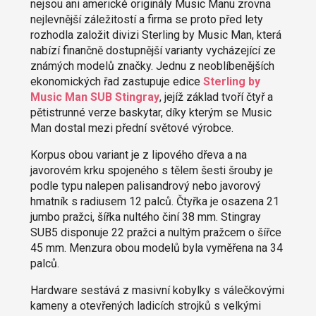
nejsou ani americké originály Music Manu zrovna
nejlevnější záležitostí a firma se proto před lety
rozhodla založit divizi Sterling by Music Man, která
nabízí finančně dostupnější varianty vycházející ze
známých modelů značky. Jednu z neoblíbenějších
ekonomických řad zastupuje edice
Sterling by
Music Man SUB Stingray
, jejíž základ tvoří čtyř a
pětistrunné verze baskytar, díky kterým se Music
Man dostal mezi přední světové výrobce.
Korpus obou variant je z lipového dřeva a na
javorovém krku spojeného s tělem šesti šrouby je
podle typu nalepen palisandrový nebo javorový
hmatník s radiusem 12 palců. Čtyřka je osazena 21
jumbo pražci, šířka nultého činí 38 mm. Stingray
SUB5 disponuje 22 pražci a nultým pražcem o šířce
45 mm. Menzura obou modelů byla vyměřena na 34
palců.
Hardware sestává z masivní kobylky s válečkovými
kameny a otevřených ladicích strojků s velkými