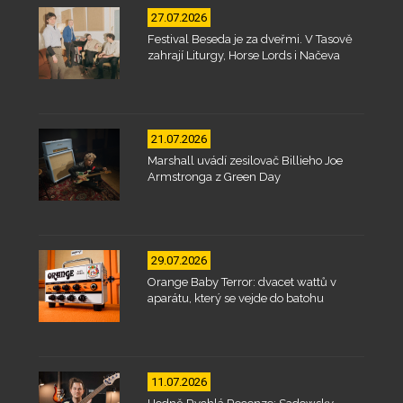
27.07.2026
Festival Beseda je za dveřmi. V Tasově
zahrají Liturgy, Horse Lords i Načeva
21.07.2026
Marshall uvádí zesilovač Billieho Joe
Armstronga z Green Day
29.07.2026
Orange Baby Terror: dvacet wattů v
aparátu, který se vejde do batohu
11.07.2026