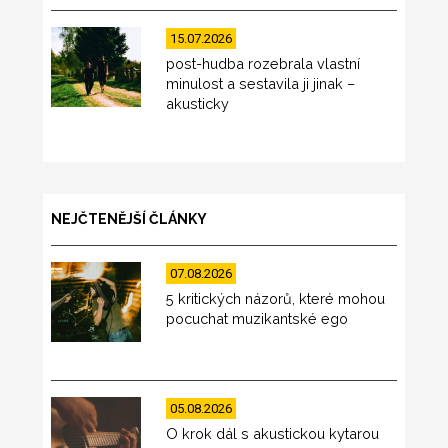
15.07.2026
post-hudba rozebrala vlastní
minulost a sestavila ji jinak –
akusticky
NEJČTENĚJŠÍ ČLÁNKY
07.08.2026
5 kritických názorů, které mohou
pocuchat muzikantské ego
05.08.2026
O krok dál s akustickou kytarou