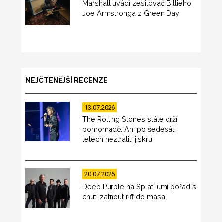
Marshall uvádí zesilovač Billieho
Joe Armstronga z Green Day
NEJČTENĚJŠÍ RECENZE
13.07.2026
The Rolling Stones stále drží
pohromadě. Ani po šedesáti
letech neztratili jiskru
20.07.2026
Deep Purple na Splat! umí pořád s
chutí zatnout riff do masa