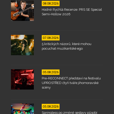
08.08.2026
Hodně Rychlá Recenze: PRS SE Special
Semi-Hollow 2026
07.08.2026
5 kritických názorů, které mohou
pocuchat muzikantské ego
05.08.2026
Pre-RECONNECT představí na festivalu
UPROSTŘED čtyři tváře jihomoravské
scény
05.08.2026
Springless po změně sestavy působí