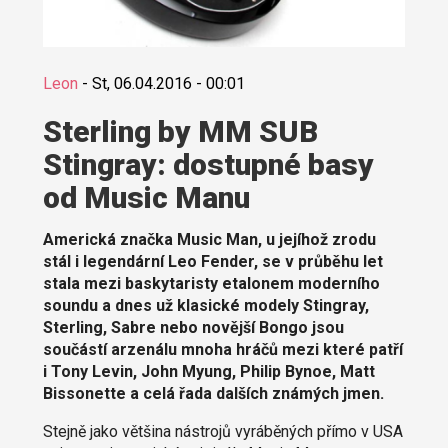
Leon
-
St, 06.04.2016 - 00:01
Sterling by MM SUB
Stingray: dostupné basy
od Music Manu
Americká značka Music Man, u jejíhož zrodu
stál i legendární Leo Fender, se v průběhu let
stala mezi baskytaristy etalonem moderního
soundu a dnes už klasické modely Stingray,
Sterling, Sabre nebo novější Bongo jsou
součástí arzenálu mnoha hráčů mezi které patří
i Tony Levin, John Myung, Philip Bynoe, Matt
Bissonette a celá řada dalších známých jmen.
Stejně jako většina nástrojů vyráběných přímo v USA