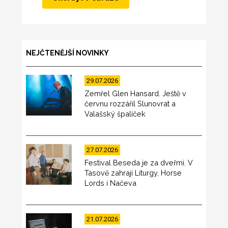
NEJČTENĚJŠÍ NOVINKY
29.07.2026
Zemřel Glen Hansard. Ještě v
červnu rozzářil Slunovrat a
Valašský špalíček
27.07.2026
Festival Beseda je za dveřmi. V
Tasově zahrají Liturgy, Horse
Lords i Načeva
21.07.2026