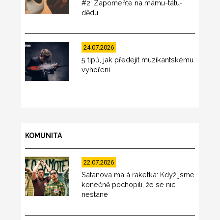
#2: Zapomeňte na mámu-tátu-
dědu
24.07.2026
5 tipů, jak předejít muzikantskému
vyhoření
KOMUNITA
22.07.2026
Satanova malá raketka: Když jsme
konečně pochopili, že se nic
nestane