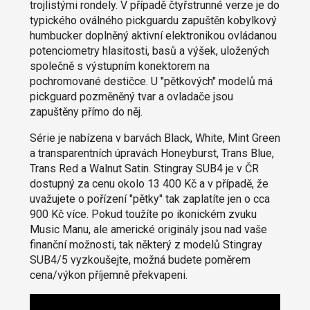
trojlistými rondely. V případě čtyřstrunné verze je do
typického oválného pickguardu zapuštěn kobylkový
humbucker doplněný aktivní elektronikou ovládanou
potenciometry hlasitosti, basů a výšek, uložených
společně s výstupním konektorem na
pochromované destičce. U "pětkových" modelů má
pickguard pozměněný tvar a ovladače jsou
zapuštěny přímo do něj.
Série je nabízena v barvách Black, White, Mint Green
a transparentních úpravách Honeyburst, Trans Blue,
Trans Red a Walnut Satin. Stingray SUB4 je v ČR
dostupný za cenu okolo 13 400 Kč a v případě, že
uvažujete o pořízení "pětky" tak zaplatíte jen o cca
900 Kč více. Pokud toužíte po ikonickém zvuku
Music Manu, ale americké originály jsou nad vaše
finanční možnosti, tak některý z modelů Stingray
SUB4/5 vyzkoušejte, možná budete poměrem
cena/výkon příjemně překvapeni.