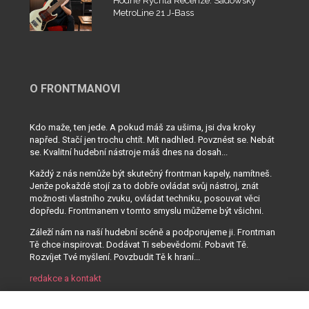
Hodně Rychlá Recenze: Sadowsky
MetroLine 21 J-Bass
O FRONTMANOVI
Kdo maže, ten jede. A pokud máš za ušima, jsi dva kroky
napřed. Stačí jen trochu chtít. Mít nadhled. Povznést se. Nebát
se. Kvalitní hudební nástroje máš dnes na dosah...
Každý z nás nemůže být skutečný frontman kapely, namítneš.
Jenže pokaždé stojí za to dobře ovládat svůj nástroj, znát
možnosti vlastního zvuku, ovládat techniku, posouvat věci
dopředu. Frontmanem v tomto smyslu můžeme být všichni.
Záleží nám na naší hudební scéně a podporujeme ji. Frontman
Tě chce inspirovat. Dodávat Ti sebevědomí. Pobavit Tě.
Rozvíjet Tvé myšlení. Povzbudit Tě k hraní...
redakce a kontakt