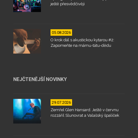
ještě přesvědčivěji
05.08.2026
O krok dál s akustickou kytarou #2:
Zapomeňte na mámu-tátu-dědu
NEJČTENĚJŠÍ NOVINKY
29.07.2026
Zemřel Glen Hansard. Ještě v červnu
rozzářil Slunovrat a Valašský špalíček