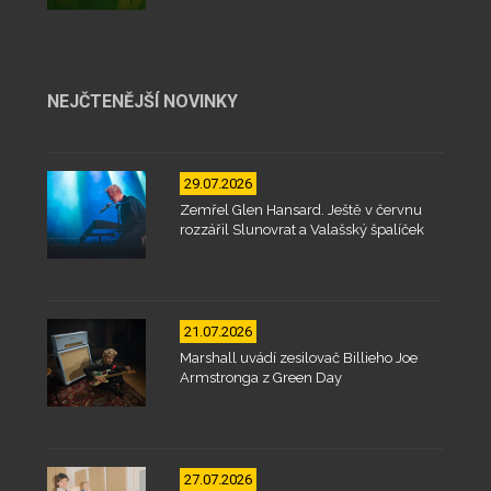
NEJČTENĚJŠÍ NOVINKY
29.07.2026
Zemřel Glen Hansard. Ještě v červnu
rozzářil Slunovrat a Valašský špalíček
21.07.2026
Marshall uvádí zesilovač Billieho Joe
Armstronga z Green Day
27.07.2026