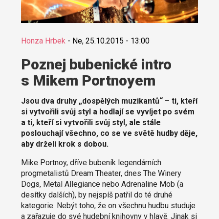
Honza Hrbek
-
Ne, 25.10.2015 - 13:00
Poznej bubenické intro
s Mikem Portnoyem
Jsou dva druhy „dospělých muzikantů“ – ti, kteří
si vytvořili svůj styl a hodlají se vyvíjet po svém
a ti, kteří si vytvořili svůj styl, ale stále
poslouchají všechno, co se ve světě hudby děje,
aby drželi krok s dobou.
Mike Portnoy, dříve bubeník legendárních
progmetalistů Dream Theater, dnes The Winery
Dogs, Metal Allegiance nebo Adrenaline Mob (a
desítky dalších), by nejspíš patřil do té druhé
kategorie. Nebýt toho, že on všechnu hudbu studuje
a zařazuje do své hudební knihovny v hlavě. Jinak si