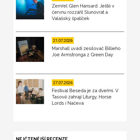
Zemřel Glen Hansard. Ještě v
červnu rozzářil Slunovrat a
Valašský špalíček
21.07.2026
Marshall uvádí zesilovač Billieho
Joe Armstronga z Green Day
27.07.2026
Festival Beseda je za dveřmi. V
Tasově zahrají Liturgy, Horse
Lords i Načeva
NEJČTENĚJŠÍ RECENZE