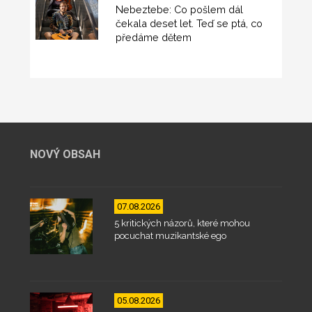
Nebeztebe: Co pošlem dál
čekala deset let. Teď se ptá, co
předáme dětem
NOVÝ OBSAH
07.08.2026
5 kritických názorů, které mohou
pocuchat muzikantské ego
05.08.2026