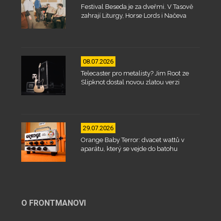
Festival Beseda je za dveřmi. V Tasově
zahrají Liturgy, Horse Lords i Načeva
08.07.2026
Telecaster pro metalisty? Jim Root ze
Slipknot dostal novou zlatou verzi
29.07.2026
Orange Baby Terror: dvacet wattů v
aparátu, který se vejde do batohu
O FRONTMANOVI