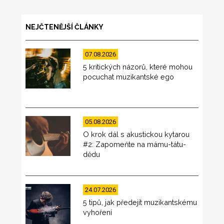
NEJČTENĚJŠÍ ČLÁNKY
07.08.2026
5 kritických názorů, které mohou
pocuchat muzikantské ego
05.08.2026
O krok dál s akustickou kytarou
#2: Zapomeňte na mámu-tátu-
dědu
24.07.2026
5 tipů, jak předejít muzikantskému
vyhoření