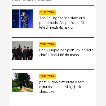
13.07.2026
The Rolling Stones stále drží
pohromadě. Ani po šedesáti
letech neztratili jiskru
20.07.2026
Deep Purple na Splat! umí pořád s
chutí zatnout riff do masa
15.07.2026
post-hudba rozebrala vlastní
minulost a sestavila ji jinak –
akusticky