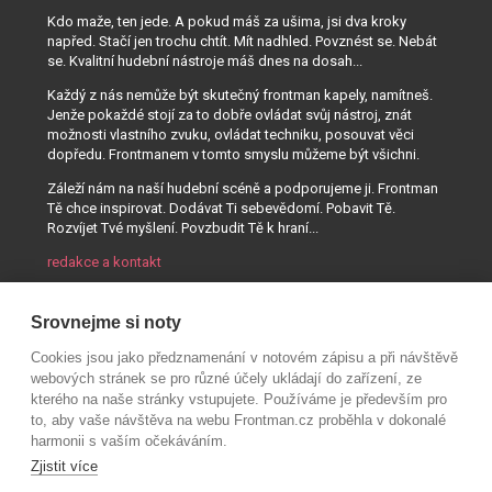
Kdo maže, ten jede. A pokud máš za ušima, jsi dva kroky
napřed. Stačí jen trochu chtít. Mít nadhled. Povznést se. Nebát
se. Kvalitní hudební nástroje máš dnes na dosah...
Každý z nás nemůže být skutečný frontman kapely, namítneš.
Jenže pokaždé stojí za to dobře ovládat svůj nástroj, znát
možnosti vlastního zvuku, ovládat techniku, posouvat věci
dopředu. Frontmanem v tomto smyslu můžeme být všichni.
Záleží nám na naší hudební scéně a podporujeme ji. Frontman
Tě chce inspirovat. Dodávat Ti sebevědomí. Pobavit Tě.
Rozvíjet Tvé myšlení. Povzbudit Tě k hraní...
redakce a kontakt
Srovnejme si noty
Cookies jsou jako předznamenání v notovém zápisu a při návštěvě
webových stránek se pro různé účely ukládají do zařízení, ze
kterého na naše stránky vstupujete. Používáme je především pro
to, aby vaše návštěva na webu Frontman.cz proběhla v dokonalé
harmonii s vaším očekáváním.
Zjistit více