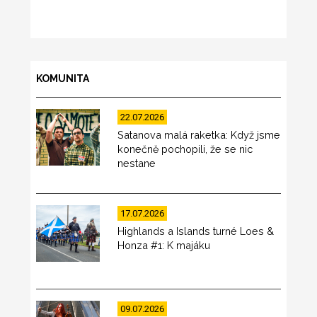
KOMUNITA
22.07.2026
Satanova malá raketka: Když jsme
konečně pochopili, že se nic
nestane
17.07.2026
Highlands a Islands turné Loes &
Honza #1: K majáku
09.07.2026