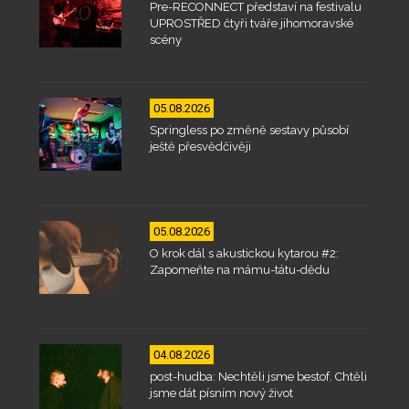
Pre-RECONNECT představí na festivalu
UPROSTŘED čtyři tváře jihomoravské
scény
05.08.2026
Springless po změně sestavy působí
ještě přesvědčivěji
05.08.2026
O krok dál s akustickou kytarou #2:
Zapomeňte na mámu-tátu-dědu
04.08.2026
post-hudba: Nechtěli jsme bestof. Chtěli
jsme dát písním nový život