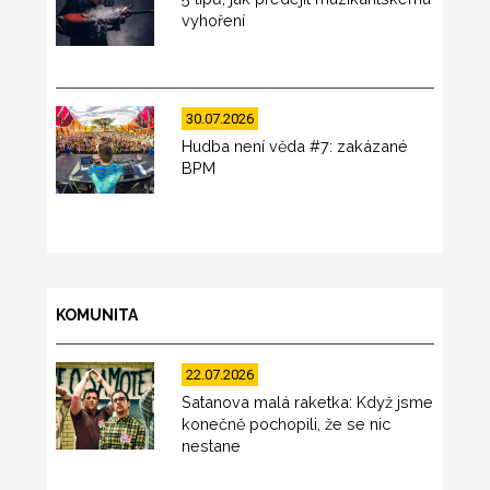
vyhoření
30.07.2026
Hudba není věda #7: zakázané
BPM
KOMUNITA
22.07.2026
Satanova malá raketka: Když jsme
konečně pochopili, že se nic
nestane