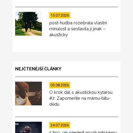
15.07.2026
post-hudba rozebrala vlastní
minulost a sestavila ji jinak –
akusticky
NEJČTENĚJŠÍ ČLÁNKY
05.08.2026
O krok dál s akustickou kytarou
#2: Zapomeňte na mámu-tátu-
dědu
24.07.2026
5 tipů, jak předejít muzikantskému