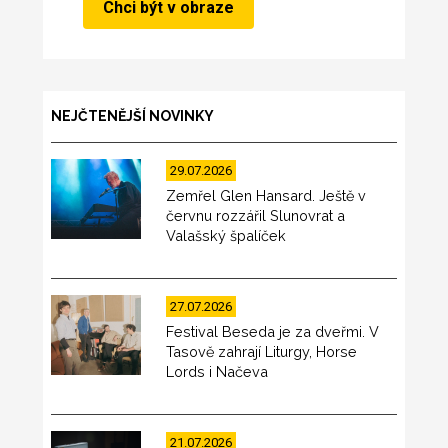
NEJČTENĚJŠÍ NOVINKY
29.07.2026
Zemřel Glen Hansard. Ještě v
červnu rozzářil Slunovrat a
Valašský špalíček
27.07.2026
Festival Beseda je za dveřmi. V
Tasově zahrají Liturgy, Horse
Lords i Načeva
21.07.2026