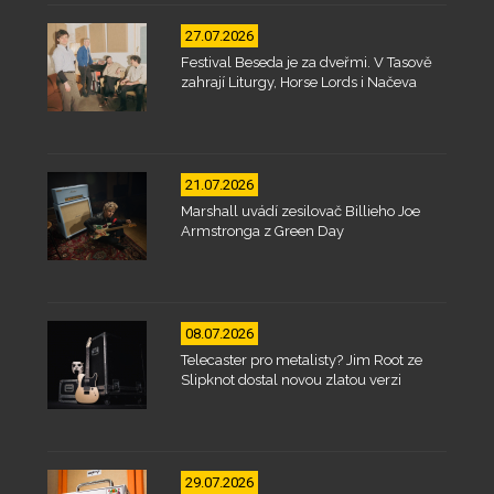
27.07.2026
Festival Beseda je za dveřmi. V Tasově
zahrají Liturgy, Horse Lords i Načeva
21.07.2026
Marshall uvádí zesilovač Billieho Joe
Armstronga z Green Day
08.07.2026
Telecaster pro metalisty? Jim Root ze
Slipknot dostal novou zlatou verzi
29.07.2026