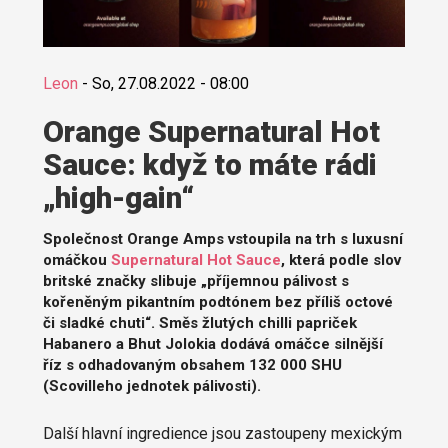
Leon
-
So, 27.08.2022 - 08:00
Orange Supernatural Hot
Sauce: když to máte rádi
„high-gain“
Společnost Orange Amps vstoupila na trh s luxusní
omáčkou
Supernatural Hot Sauce
, která podle slov
britské značky slibuje „příjemnou pálivost s
kořeněným pikantním podtónem bez příliš octové
či sladké chuti“. Směs žlutých chilli papriček
Habanero a Bhut Jolokia dodává omáčce silnější
říz s odhadovaným obsahem 132 000 SHU
(Scovilleho jednotek pálivosti).
Další hlavní ingredience jsou zastoupeny mexickým