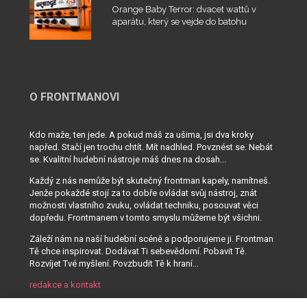
Orange Baby Terror: dvacet wattů v
aparátu, který se vejde do batohu
O FRONTMANOVI
Kdo maže, ten jede. A pokud máš za ušima, jsi dva kroky
napřed. Stačí jen trochu chtít. Mít nadhled. Povznést se. Nebát
se. Kvalitní hudební nástroje máš dnes na dosah...
Každý z nás nemůže být skutečný frontman kapely, namítneš.
Jenže pokaždé stojí za to dobře ovládat svůj nástroj, znát
možnosti vlastního zvuku, ovládat techniku, posouvat věci
dopředu. Frontmanem v tomto smyslu můžeme být všichni.
Záleží nám na naší hudební scéně a podporujeme ji. Frontman
Tě chce inspirovat. Dodávat Ti sebevědomí. Pobavit Tě.
Rozvíjet Tvé myšlení. Povzbudit Tě k hraní...
redakce a kontakt