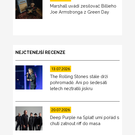
Marshall uvádí zesilovač Billieho
Joe Armstronga z Green Day
NEJČTENĚJŠÍ RECENZE
13.07.2026
The Rolling Stones stále drží
pohromadě. Ani po šedesáti
letech neztratili jiskru
20.07.2026
Deep Purple na Splat! umí pořád s
chutí zatnout riff do masa