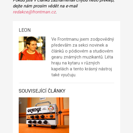
Pokud jste v článku zaznamenali chybu nebo překlep,
dejte nám prosím vědět na e-mail
redakce@frontman.cz
.
LEON
Ve Frontmanu jsem zodpovědný
především za sekci novinek a
článků o pódiovém a studiovém
gearu známých muzikantů. Léta
hraju na kytaru v různých
kapelách a tento krásný nástroj
také vyučuju.
SOUVISEJÍCÍ ČLÁNKY