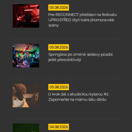
05.08.2026
Pre-RECONNECT představí na festivalu
UPROSTŘED čtyři tváře jihomoravské
scény
05.08.2026
Springless po změně sestavy působí
ještě přesvědčivěji
05.08.2026
O krok dál s akustickou kytarou #2:
Zapomeňte na mámu-tátu-dědu
04.08.2026