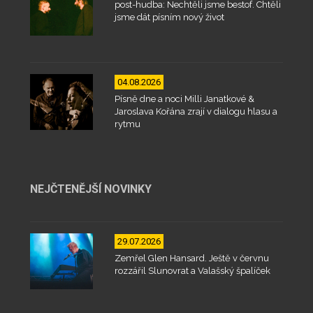
post-hudba: Nechtěli jsme bestof. Chtěli
jsme dát písním nový život
04.08.2026
Písně dne a noci Milli Janatkové &
Jaroslava Kořána zrají v dialogu hlasu a
rytmu
NEJČTENĚJŠÍ NOVINKY
29.07.2026
Zemřel Glen Hansard. Ještě v červnu
rozzářil Slunovrat a Valašský špalíček