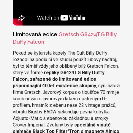
Limitovaná edice
Gretsch G8424TG Billy
Duffy Falcon
Pokud se kytarista kapely The Cult Billy Duffy
rozhodl na pódiu či ve studiu použít lubový nástroj,
byl to téměř vždy jeho oblíbený bílý Gretsch Falcon,
který ve formě
repliky G8424TG Billy Duffy
Falcon, zařazené do limitované edice
připomínající 40 let existence skupiny
, nyní nabízí
firma Gretsch. Javorový korpus o tloušťce 70 mm je
kombinován s javorovým krkem opatřeným U-
profilem, hmatník z ebenu nese 22 vintage pražců,
vibratu Bigsby B6GW sekunduje pevná kobylka
Adjusto-Matic s ebenovou základnou a strojky
Grover Imperial. Zvoleny byly
speciálně vinuté
snímače Black Top Filter'Tron s magnety Alnico