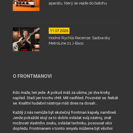
aparátu, který se vejde do batohu
11.07.2026
Hodně Rychlá Recenze: Sadowsky
MetroLine 21 J-Bass
O FRONTMANOVI
Kdo maže, ten jede. A pokud máš za ušima, jsi dva kroky
napřed. Stačí jen trochu chtít. Mít nadhled. Povznést se. Nebát
se. Kvalitní hudební nástroje máš dnes na dosah...
Každý z nás nemůže být skutečný frontman kapely, namítneš.
Jenže pokaždé stojí za to dobře ovládat svůj nástroj, znát
možnosti vlastního zvuku, ovládat techniku, posouvat věci
dopředu. Frontmanem v tomto smyslu můžeme být všichni.