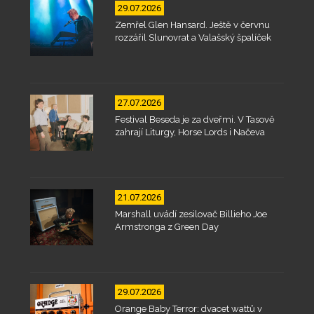
29.07.2026
Zemřel Glen Hansard. Ještě v červnu
rozzářil Slunovrat a Valašský špalíček
27.07.2026
Festival Beseda je za dveřmi. V Tasově
zahrají Liturgy, Horse Lords i Načeva
21.07.2026
Marshall uvádí zesilovač Billieho Joe
Armstronga z Green Day
29.07.2026
Orange Baby Terror: dvacet wattů v