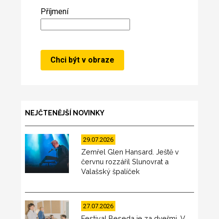
Příjmení
NEJČTENĚJŠÍ NOVINKY
29.07.2026
Zemřel Glen Hansard. Ještě v
červnu rozzářil Slunovrat a
Valašský špalíček
27.07.2026
Festival Beseda je za dveřmi. V