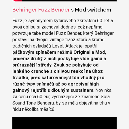
Behringer Fuzz Bender
s Mod switchem
Fuzz je synonymem kytarového zkreslení 60. let a
svoji oblibu si zachoval dodnes, což nepřímo
potvrzuje také model Fuzz Bender, který Behringer
postavil na dvojici vintage tranzistorů a kromě
tradičních ovladačů Level, Attack jej opatřil
páčkovým spínačem režimů Original a Mod,
přičemž druhý z nich poskytuje více gainu a
průraznější středy
.
Zvuk se pohybuje od
lehkého crunche s citlivou reakcí na úhoz
trsátka, přes saturovanější tón vhodný pro
různé typy snímačů až po agresivní high-
gainový rejstřík s dlouhým sustainem
. Novinka
za cenu cca 60 eur, vycházející ze známého Sola
Sound Tone Benderu, by se měla objevit na trhu v
řádu několika měsíců.