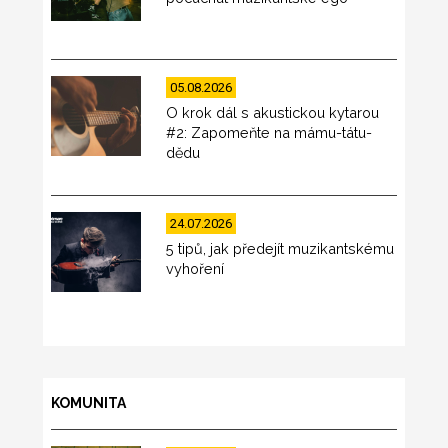
05.08.2026
O krok dál s akustickou kytarou
#2: Zapomeňte na mámu-tátu-
dědu
24.07.2026
5 tipů, jak předejít muzikantskému
vyhoření
KOMUNITA