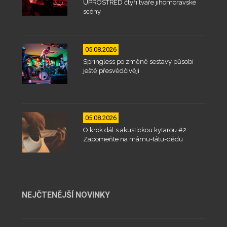
UPROSTŘED čtyři tváře jihomoravské
scény
05.08.2026
Springless po změně sestavy působí
ještě přesvědčivěji
05.08.2026
O krok dál s akustickou kytarou #2:
Zapomeňte na mámu-tátu-dědu
NEJČTENĚJŠÍ NOVINKY