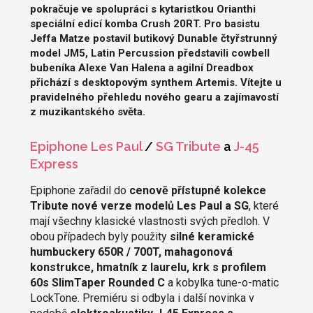
pokračuje ve spolupráci s kytaristkou Orianthi
speciální edicí komba Crush 20RT. Pro basistu
Jeffa Matze postavil butikový Dunable čtyřstrunný
model JM5, Latin Percussion představili cowbell
bubeníka Alexe Van Halena a agilní Dreadbox
přichází s desktopovým synthem Artemis. Vítejte u
pravidelného přehledu nového gearu a zajímavostí
z muzikantského světa.
Epiphone Les Paul
/
SG Tribute
a
J-45
Express
Epiphone zařadil do
cenově přístupné kolekce
Tribute nové verze modelů Les Paul a SG
, které
mají všechny klasické vlastnosti svých předloh. V
obou případech byly použity
silné keramické
humbuckery 650R / 700T, mahagonová
konstrukce, hmatník z laurelu, krk s profilem
60s SlimTaper Rounded C
a kobylka tune-o-matic
LockTone. Premiéru si odbyla i další novinka v