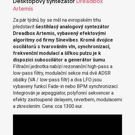
Desktopový syntezátor
Dreadbox
Artemis
Za pár týdnů by se měl na evropském trhu
představit
šestihlasý analogový syntezátor
Dreadbox Artemis, vybavený efektovými
algoritmy od firmy Sinevibes
.
Kromě dvojice
oscilátorů s tvarováním vln, synchronizací,
frekvenční modulací a šířkou pulzu je k
dispozici suboscilátor a generátor šumu
.
Filtrační jednotka nabízí rezonanční high-pass a
low-pass filtry, modulační sekce má dvě ADSR
obálky (VA / low-pass filtr) a dva LFO jsou
vybaveny funkcí Fade-in nebo BPM synchronizací.
Integrován je arpeggiator, polyfonní sekvencer a
efekty zastoupené delayem, reverbem, modulacemi
a zkreslením. Cena: cca 1300 eur.