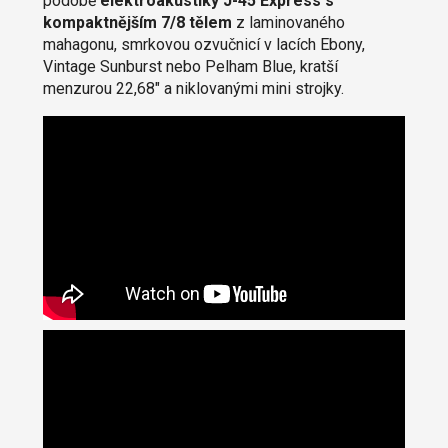
podobě
elektroakustiky J-45 Express s
kompaktnějším 7/8 tělem
z laminovaného
mahagonu, smrkovou ozvučnicí v lacích Ebony,
Vintage Sunburst nebo Pelham Blue, kratší
menzurou 22,68″ a niklovanými mini strojky.