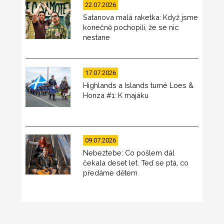
22.07.2026
Satanova malá raketka: Když jsme
konečně pochopili, že se nic
nestane
17.07.2026
Highlands a Islands turné Loes &
Honza #1: K majáku
09.07.2026
Nebeztebe: Co pošlem dál
čekala deset let. Teď se ptá, co
předáme dětem