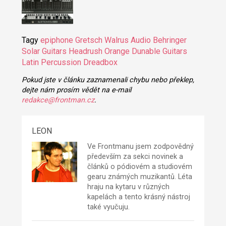
Tagy
epiphone
Gretsch
Walrus Audio
Behringer
Solar Guitars
Headrush
Orange
Dunable Guitars
Latin Percussion
Dreadbox
Pokud jste v článku zaznamenali chybu nebo překlep,
dejte nám prosím vědět na e-mail
redakce@frontman.cz
.
LEON
Ve Frontmanu jsem zodpovědný
především za sekci novinek a
článků o pódiovém a studiovém
gearu známých muzikantů. Léta
hraju na kytaru v různých
kapelách a tento krásný nástroj
také vyučuju.