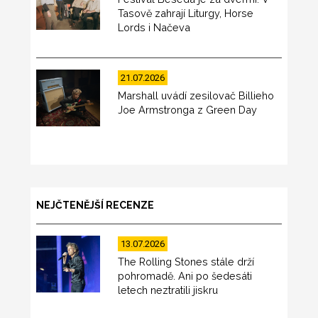
Tasově zahrají Liturgy, Horse
Lords i Načeva
21.07.2026
Marshall uvádí zesilovač Billieho
Joe Armstronga z Green Day
NEJČTENĚJŠÍ RECENZE
13.07.2026
The Rolling Stones stále drží
pohromadě. Ani po šedesáti
letech neztratili jiskru