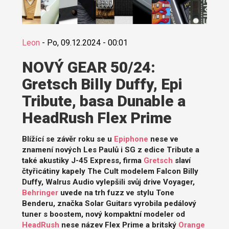
Leon
-
Po, 09.12.2024 - 00:01
NOVÝ GEAR 50/24:
Gretsch Billy Duffy, Epi
Tribute, basa Dunable a
HeadRush Flex Prime
Blížící se závěr roku se u
Epiphone
nese ve
znamení nových Les Paulů i SG z edice Tribute a
také akustiky J-45 Express, firma
Gretsch
slaví
čtyřicátiny kapely The Cult modelem Falcon Billy
Duffy, Walrus Audio vylepšili svůj drive Voyager,
Behringer
uvede na trh fuzz ve stylu Tone
Benderu, značka Solar Guitars vyrobila pedálový
tuner s boostem, nový kompaktní modeler od
HeadRush
nese název Flex Prime a britský
Orange