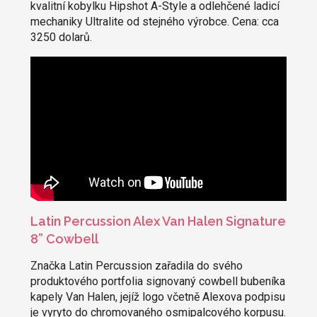
kvalitní kobylku Hipshot A-Style a odlehčené ladicí
mechaniky Ultralite od stejného výrobce. Cena: cca
3250 dolarů.
Latin Percussion Alex Van Halen Signature
8” Cowbell
Značka Latin Percussion zařadila do svého
produktového portfolia signovaný cowbell bubeníka
kapely Van Halen, jejíž logo včetně Alexova podpisu
je vyryto do chromovaného osmipalcového korpusu.