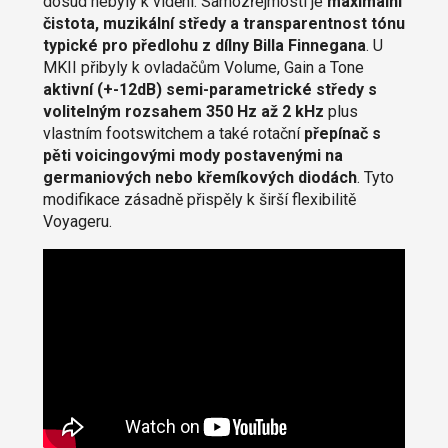
dosud nebyly k vidění. Samozřejmostí je
maximální
čistota, muzikální středy a transparentnost tónu
typické pro předlohu z dílny Billa Finnegana
. U
MKII přibyly k ovladačům Volume, Gain a Tone
aktivní (+-12dB) semi-parametrické středy s
volitelným rozsahem 350 Hz až 2 kHz
plus
vlastním footswitchem a také rotační
přepínač s
pěti voicingovými mody postavenými na
germaniových nebo křemíkových diodách
. Tyto
modifikace zásadně přispěly k širší flexibilitě
Voyageru.