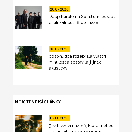
20.07.2026
Deep Purple na Splat! umí pořád s
chutí zatnout riff do masa
15.07.2026
post-hudba rozebrala vlastní
minulost a sestavila ji jinak –
akusticky
NEJČTENĚJŠÍ ČLÁNKY
07.08.2026
5 kritických názorů, které mohou
pocuchat muzikantské ego