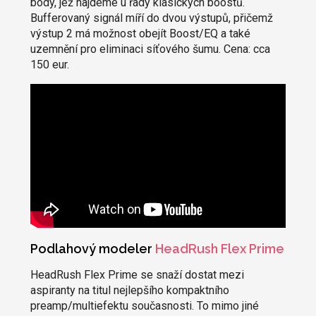
body, jež najdeme u řady klasických boostů.
Bufferovaný signál míří do dvou výstupů, přičemž
výstup 2 má možnost obejít Boost/EQ a také
uzemnění pro eliminaci síťového šumu. Cena: cca
150 eur.
Podlahový modeler
HeadRush Flex Prime
HeadRush Flex Prime se snaží dostat mezi
aspiranty na titul nejlepšího kompaktního
preamp/multiefektu současnosti. To mimo jiné