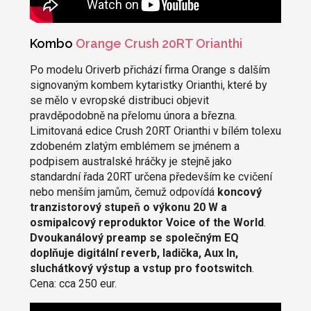
Kombo
Orange Crush 20RT Orianthi
Po modelu Oriverb přichází firma Orange s dalším
signovaným kombem kytaristky Orianthi, které by
se mělo v evropské distribuci objevit
pravděpodobně na přelomu února a března.
Limitovaná edice Crush 20RT Orianthi v bílém tolexu
zdobeném zlatým emblémem se jménem a
podpisem australské hráčky je stejně jako
standardní řada 20RT určena především ke cvičení
nebo menším jamům, čemuž odpovídá
koncový
tranzistorový stupeň o výkonu 20 W a
osmipalcový reproduktor Voice of the World
.
Dvoukanálový preamp se společným EQ
doplňuje digitální reverb, ladička, Aux In,
sluchátkový výstup a vstup pro footswitch
.
Cena: cca 250 eur.