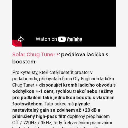
Solar Chug Tuner +
: pedálová ladička s
boostem
Pro kytaristy, kteří chtějí ušetřit prostor v
pedalboardu, přichystala firma Oly Englunda ladičku
Chug Tuner +
disponující kromě ladicího obvodu s
odchylkou +-1 cent, rychlou trakcí nebo režimy
pro podladění také jednotkou boostu s vlastním
footswitchem
. Tato sekce má
plynule
nastavitelný gain se zdvihem až +20 dB a
přidružený high-pass filtr
doplněný přepínačem
Off / 720Hz / 1kHz, tedy frekvenčními pracovními