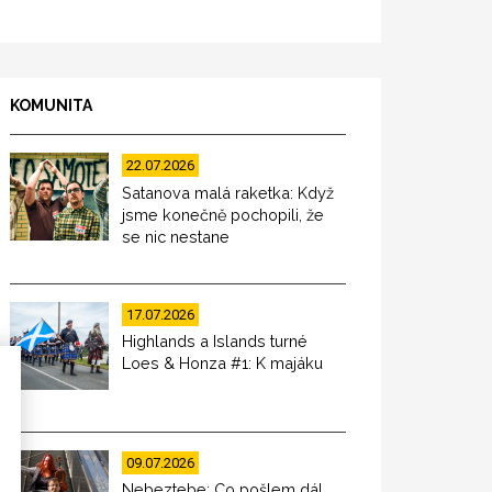
KOMUNITA
22.07.2026
Satanova malá raketka: Když
jsme konečně pochopili, že
se nic nestane
17.07.2026
Highlands a Islands turné
Loes & Honza #1: K majáku
09.07.2026
Nebeztebe: Co pošlem dál