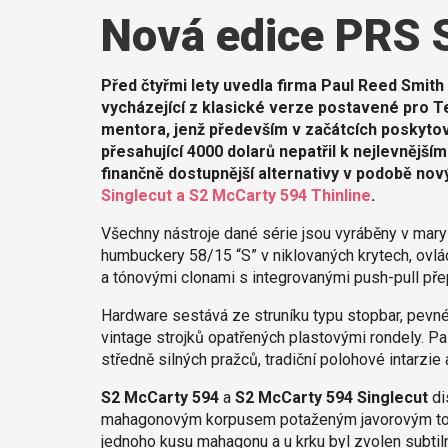
Nová edice PRS 
Před čtyřmi lety uvedla firma Paul Reed Smith
vycházející z klasické verze postavené pro T
mentora, jenž především v začátcích poskytov
přesahující 4000 dolarů nepatřil k nejlevnějš
finančně dostupnější alternativy v podobě no
Singlecut a S2 McCarty 594 Thinline
.
Všechny nástroje dané série jsou vyráběny v mary
humbuckery 58/15 “S” v niklovaných krytech, ovl
a tónovými clonami s integrovanými push-pull přep
Hardware sestává ze struníku typu stopbar, pevn
vintage strojků opatřených plastovými rondely. P
středně silných pražců, tradiční polohové intarzi
S2 McCarty 594
a
S2 McCarty 594 Singlecut
di
mahagonovým korpusem potaženým javorovým to
jednoho kusu mahagonu a u krku byl zvolen subtilně