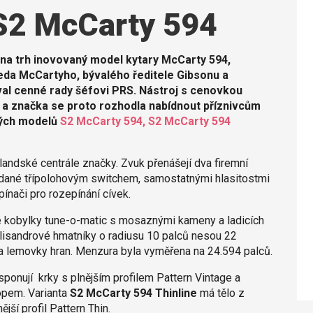
S2 McCarty 594
 na trh inovovaný model kytary McCarty 594,
eda McCartyho, bývalého ředitele Gibsonu a
al cenné rady šéfovi PRS. Nástroj s cenovkou
ím a značka se proto rozhodla nabídnout příznivcům
vých modelů
S2 McCarty 594, S2 McCarty 594
landské centrále značky. Zvuk přenášejí dva firemní
ádané třípolohovým switchem, samostatnými hlasitostmi
ínači pro rozepínání cívek.
é kobylky tune-o-matic s mosaznými kameny a ladicích
alisandrové hmatníky o radiusu 10 palců nesou 22
e a lemovky hran. Menzura byla vyměřena na 24.594 palců.
sponují krky s plnějším profilem Pattern Vintage a
pem. Varianta
S2 McCarty 594 Thinline
má tělo z
jší profil Pattern Thin.