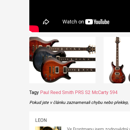
Tagy
Paul Reed Smith
PRS S2 McCarty 594
Pokud jste v článku zaznamenali chybu nebo překlep,
LEON
Ve Frontmanu jsem zodpovědný p