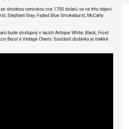
se shodnou cenovkou cca 1700 dolarů se na trhu objeví
rst, Elephant Gray, Faded Blue Smokeburst, McCarty
rů bude dostupný v lacích Antique White, Black, Frost
acco Burst a Vintage Cherry. Součástí dodávky je měkké