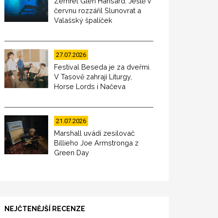
Zemřel Glen Hansard. Ještě v
červnu rozzářil Slunovrat a
Valašský špalíček
27.07.2026
Festival Beseda je za dveřmi.
V Tasově zahrají Liturgy,
Horse Lords i Načeva
21.07.2026
Marshall uvádí zesilovač
Billieho Joe Armstronga z
Green Day
NEJČTENĚJŠÍ RECENZE