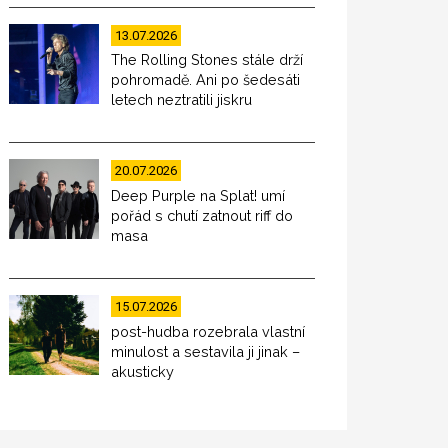
13.07.2026
The Rolling Stones stále drží
pohromadě. Ani po šedesáti
letech neztratili jiskru
20.07.2026
Deep Purple na Splat! umí
pořád s chutí zatnout riff do
masa
15.07.2026
post-hudba rozebrala vlastní
minulost a sestavila ji jinak –
akusticky