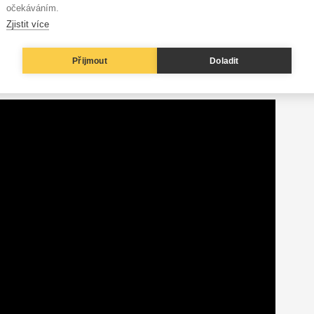
očekáváním.
Zjistit více
Přijmout
Doladit