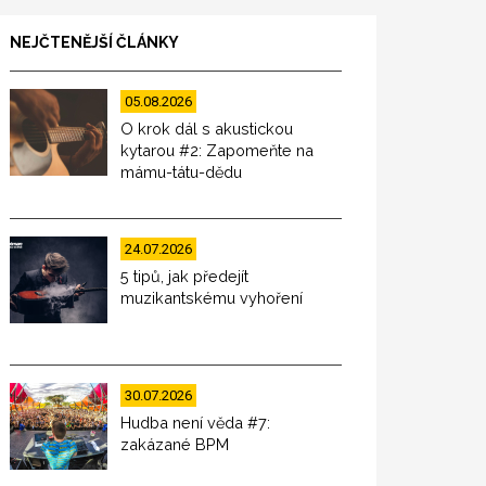
NEJČTENĚJŠÍ ČLÁNKY
05.08.2026
O krok dál s akustickou
kytarou #2: Zapomeňte na
mámu-tátu-dědu
24.07.2026
5 tipů, jak předejít
muzikantskému vyhoření
30.07.2026
Hudba není věda #7:
zakázané BPM