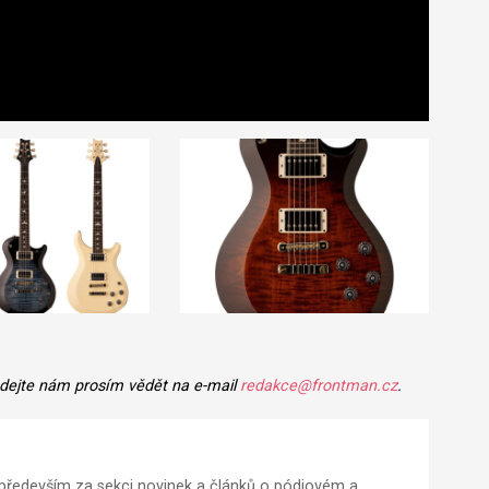
 dejte nám prosím vědět na e-mail
redakce@frontman.cz
.
ředevším za sekci novinek a článků o pódiovém a