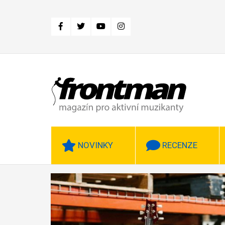
Přejít
k
hlavnímu
obsahu
NOVINKY
RECENZE