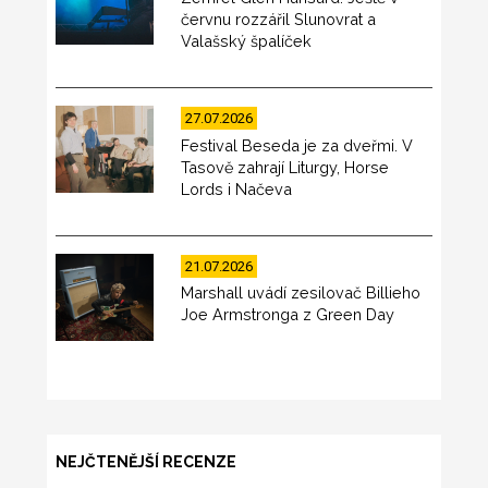
červnu rozzářil Slunovrat a
Valašský špalíček
27.07.2026
Festival Beseda je za dveřmi. V
Tasově zahrají Liturgy, Horse
Lords i Načeva
21.07.2026
Marshall uvádí zesilovač Billieho
Joe Armstronga z Green Day
NEJČTENĚJŠÍ RECENZE