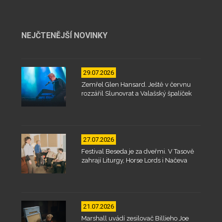
NEJČTENĚJŠÍ NOVINKY
29.07.2026
Zemřel Glen Hansard. Ještě v červnu
rozzářil Slunovrat a Valašský špalíček
27.07.2026
Festival Beseda je za dveřmi. V Tasově
zahrají Liturgy, Horse Lords i Načeva
21.07.2026
Marshall uvádí zesilovač Billieho Joe