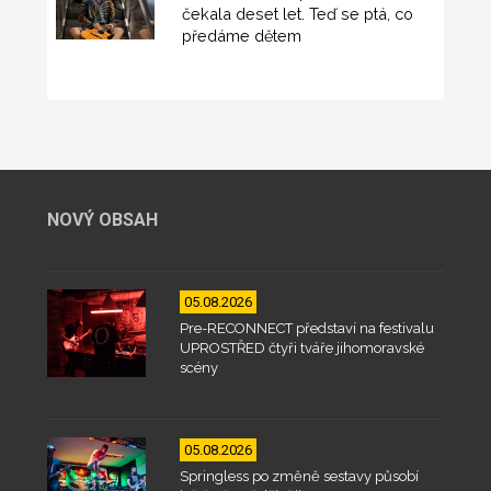
čekala deset let. Teď se ptá, co
předáme dětem
NOVÝ OBSAH
05.08.2026
Pre-RECONNECT představí na festivalu
UPROSTŘED čtyři tváře jihomoravské
scény
05.08.2026
Springless po změně sestavy působí