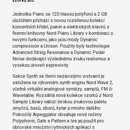
vzorků atd.
Jednotka Piano se 120 hlasou polyfonií a 2 GB
úložištěm přichází s novou rozšířenou kolekcí
koncertních křídel, pianin a elektrických klavírů z
firemní knihovny Nord Piano Library v kombinaci s
novými funkcemi, jako jsou mody Dynamic
compression a Unison. Použity byly technologie
Advanced String Resonance a Dynamic Pedal
Noise dodávající výslednému zvuku realismus a
vysokou úroveň expresivity.
Sekce Synth se třemi nezávislými vrstvami je
založena na výkonném synth enginu Nord Wave 2,
včetně virtuální analogové syntézy, samplů, FM či
Wavetable. Rozsáhlá nová kolekce vzorků z Nord
Sample Library nabízí širokou zvukovou paletu
smyčců, basů, sborů, kytar a mnoho dalšího.
Pokročilý Arpeggiator obsahuje nové režimy
Polyphonic, Gate a Pattern a lze jej použít pro
obrovské množství rytmických aplikací s