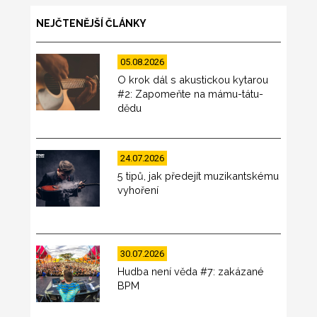
NEJČTENĚJŠÍ ČLÁNKY
05.08.2026
O krok dál s akustickou kytarou
#2: Zapomeňte na mámu-tátu-
dědu
24.07.2026
5 tipů, jak předejít muzikantskému
vyhoření
30.07.2026
Hudba není věda #7: zakázané
BPM