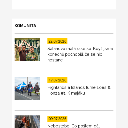
KOMUNITA
22.07.2026
Satanova malá raketka: Když jsme
konečně pochopili, že se nic
nestane
17.07.2026
Highlands a Islands turné Loes &
Honza #1: K majáku
09.07.2026
Nebeztebe: Co pošlem dál