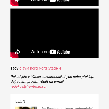
Tagy
clavia
nord
Nord Stage 4
Pokud jste v článku zaznamenali chybu nebo překlep,
dejte nám prosím vědět na e-mail
redakce@frontman.cz
.
LEON
Ve Frontmanu jsem zodpovědný