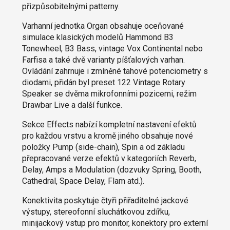
přizpůsobitelnými patterny.
Varhanní jednotka Organ obsahuje oceňované
simulace klasických modelů Hammond B3
Tonewheel, B3 Bass, vintage Vox Continental nebo
Farfisa a také dvě varianty píšťalových varhan.
Ovládání zahrnuje i zmíněné tahové potenciometry s
diodami, přidán byl preset 122 Vintage Rotary
Speaker se dvěma mikrofonními pozicemi, režim
Drawbar Live a další funkce.
Sekce Effects nabízí kompletní nastavení efektů
pro každou vrstvu a kromě jiného obsahuje nové
položky Pump (side-chain), Spin a od základu
přepracované verze efektů v kategoriích Reverb,
Delay, Amps a Modulation (dozvuky Spring, Booth,
Cathedral, Space Delay, Flam atd.).
Konektivita poskytuje čtyři přiřaditelné jackové
výstupy, stereofonní sluchátkovou zdířku,
minijackový vstup pro monitor, konektory pro externí