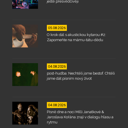
ještě přesvědčivěji
05.08.2026
O krok dál s akustickou kytarou #2:
Zapomeňte na mámu-tátu-dědu
04.08.2026
post-hudba: Nechtěli jsme bestof. Chtěli
jsme dát písním nový život
04.08.2026
Písně dne a noci Milli Janatkové &
Jaroslava Kořána zrají v dialogu hlasu a
rytmu