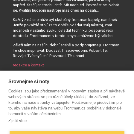
napřed. Stačí jen trochu chtít. Mít nadhled. Povznést se. Nebát
se. Kvalitní hudební nástroje máš dnes na dosah...
Každý z nás nemůže být skutečný frontman kapely, namítneš.
Jenže pokaždé stojí za to dobře ovládat svůj nástroj, znát
možnosti vlastního zvuku, ovládat techniku, posouvat věci
dopředu. Frontmanem v tomto smyslu můžeme být všichni.
Záleží nám na naší hudební scéně a podporujeme ji. Frontman
Tě chce inspirovat. Dodávat Ti sebevědomí. Pobavit Tě.
Rozvíjet Tvé myšlení. Povzbudit Tě k hraní...
redakce a kontakt
Srovnejme si noty
Cookies jsou jako předznamenání v notovém zápisu a při návštěvě
webových stránek se pro různé účely ukládají do zařízení, ze
kterého na naše stránky vstupujete. Používáme je především pro
to, aby vaše návštěva na webu Frontman.cz proběhla v dokonalé
harmonii s vaším očekáváním.
Zjistit více