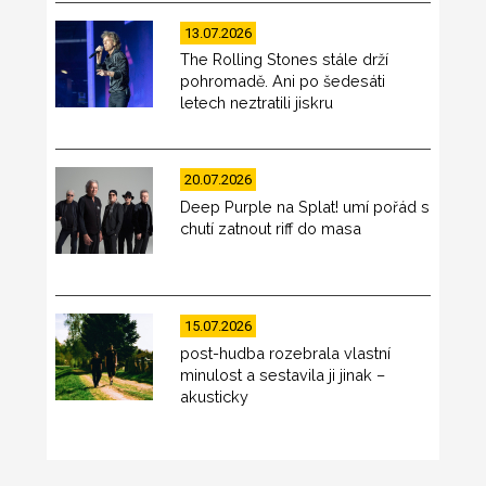
13.07.2026
The Rolling Stones stále drží
pohromadě. Ani po šedesáti
letech neztratili jiskru
20.07.2026
Deep Purple na Splat! umí pořád s
chutí zatnout riff do masa
15.07.2026
post-hudba rozebrala vlastní
minulost a sestavila ji jinak –
akusticky