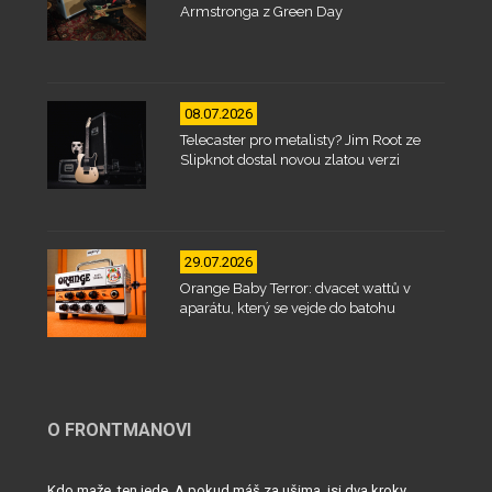
Armstronga z Green Day
08.07.2026
Telecaster pro metalisty? Jim Root ze
Slipknot dostal novou zlatou verzi
29.07.2026
Orange Baby Terror: dvacet wattů v
aparátu, který se vejde do batohu
O FRONTMANOVI
Kdo maže, ten jede. A pokud máš za ušima, jsi dva kroky