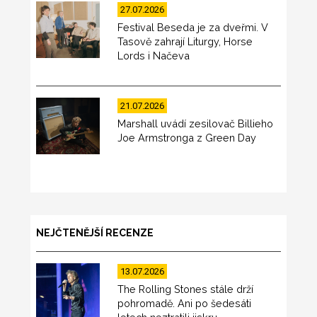
27.07.2026
Festival Beseda je za dveřmi. V
Tasově zahrají Liturgy, Horse
Lords i Načeva
21.07.2026
Marshall uvádí zesilovač Billieho
Joe Armstronga z Green Day
NEJČTENĚJŠÍ RECENZE
13.07.2026
The Rolling Stones stále drží
pohromadě. Ani po šedesáti