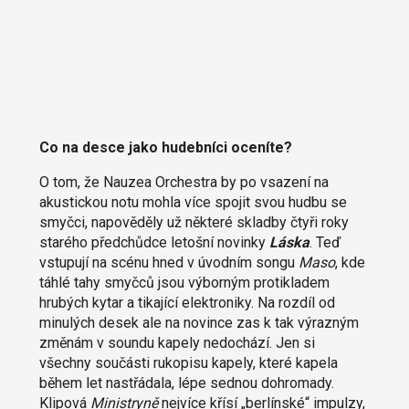
Co na desce jako hudebníci oceníte?
O tom, že Nauzea Orchestra by po vsazení na
akustickou notu mohla více spojit svou hudbu se
smyčci, napověděly už některé skladby čtyři roky
starého předchůdce letošní novinky
Láska
. Teď
vstupují na scénu hned v úvodním songu
Maso
, kde
táhlé tahy smyčců jsou výborným protikladem
hrubých kytar a tikající elektroniky. Na rozdíl od
minulých desek ale na novince zas k tak výrazným
změnám v soundu kapely nedochází. Jen si
všechny součásti rukopisu kapely, které kapela
během let nastřádala, lépe sednou dohromady.
Klipová
Ministryně
nejvíce křísí „berlínské“ impulzy,