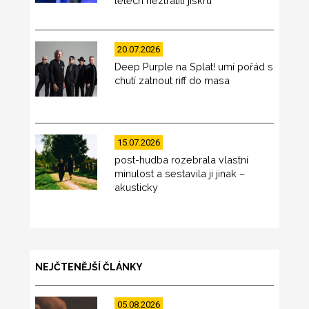
letech neztratili jiskru
20.07.2026
Deep Purple na Splat! umí pořád s
chutí zatnout riff do masa
15.07.2026
post-hudba rozebrala vlastní
minulost a sestavila ji jinak –
akusticky
NEJČTENĚJŠÍ ČLÁNKY
05.08.2026