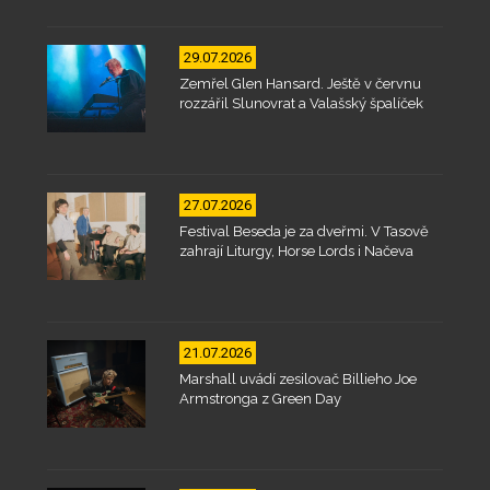
29.07.2026
Zemřel Glen Hansard. Ještě v červnu
rozzářil Slunovrat a Valašský špalíček
27.07.2026
Festival Beseda je za dveřmi. V Tasově
zahrají Liturgy, Horse Lords i Načeva
21.07.2026
Marshall uvádí zesilovač Billieho Joe
Armstronga z Green Day