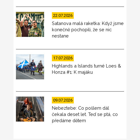
22.07.2026
Satanova malá raketka: Když jsme
konečně pochopili, že se nic
nestane
17.07.2026
Highlands a Islands turné Loes &
Honza #1: K majáku
09.07.2026
Nebeztebe: Co pošlem dál
čekala deset let. Teď se ptá, co
předáme dětem