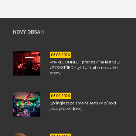
NOVÝ OBSAH
05.08.2026
Pre-RECONNECT představí na festivalu
UPROSTŘED čtyři tváře jihomoravské
scény
05.08.2026
Springless po změně sestavy působí
ještě přesvědčivěji