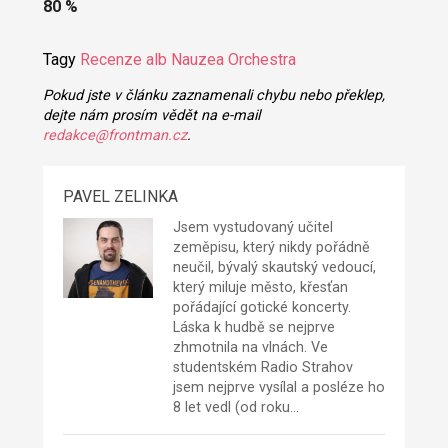
80 %
Tagy
Recenze alb
Nauzea Orchestra
Pokud jste v článku zaznamenali chybu nebo překlep,
dejte nám prosím vědět na e-mail
redakce@frontman.cz
.
PAVEL ZELINKA
Jsem vystudovaný učitel
zeměpisu, který nikdy pořádně
neučil, bývalý skautský vedoucí,
který miluje město, křesťan
pořádající gotické koncerty.
Láska k hudbě se nejprve
zhmotnila na vlnách. Ve
studentském Radio Strahov
jsem nejprve vysílal a posléze ho
8 let vedl (od roku…