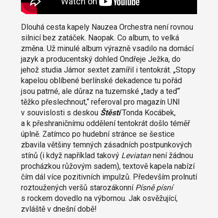
Dlouhá cesta kapely Nauzea Orchestra není rovnou
silnicí bez zatáček. Naopak. Co album, to velká
změna. Už minulé album výrazně vsadilo na domácí
jazyk a producentský dohled Ondřeje Ježka, do
jehož studia Jámor sextet zamířil i tentokrát. „Stopy
kapelou oblíbené berlínské dekadence tu pořád
jsou patrné, ale důraz na tuzemské „tady a teď“
těžko přeslechnout,“ referoval pro magazín UNI
v souvislosti s deskou
Štěstí
Tonda Kocábek,
a k přeshraničnímu oddělení tentokrát došlo téměř
úplně. Zatímco po hudební stránce se šestice
zbavila většiny temných zásadních postpunkových
stínů (i když například takový
Leviatan
není žádnou
procházkou růžovým sadem), textově kapela nabízí
čím dál více pozitivních impulzů. Především prolnutí
roztoužených veršů starozákonní
Písně písní
s rockem dovedlo na výbornou. Jak osvěžující,
zvláště v dnešní době!