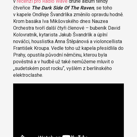
v
recenzi pro Radio Wave
druhé album tehdy
čtveřice
The Dark Side Of The Raven
, se toho
v kapele Ondřeje Švandrlíka změnilo opravdu hodně.
Krom basáka Iva Mikšovského dnes Nauzea
Orchestra tvoří další čtyři členové – bubeník David
Kolovratník, kytarista Jakub Švandrlík a úplní
nováčci, houslistka Anna Štěpánová a violoncellista
František Kroupa. Vedle toho už kapela přesídlila do
Prahy, opustila původní němčinu, kterou byla
pověstná a v hudbě už také nemůžeme mluvit o
„sudetském post rocku“, vyšlém z berlínského
elektroclashe.