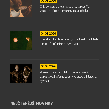
05.08.2026
O krok dál s akustickou kytarou #2:
Zapomeňte na mámu-tátu-dědu
04.08.2026
post-hudba: Nechtěli jsme bestof. Chtěli
jsme dát písním nový život
04.08.2026
Písně dne a noci Milli Janatkové &
Jaroslava Kořána zrají v dialogu hlasu a
rytmu
NEJČTENĚJŠÍ NOVINKY