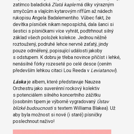
zatímco baladická
Zlatá kaple
má díky výrazným
smyčcům a vlajícím kytarovým riffům až nádech
rukopisu Angela Badalementiho. Vůbec fakt, že
devítka písniček nikam nepospíchá, dala šanci si
šestici s písničkami více vyhrát, podtrhnout silný
základ všech položek kolekce. Jednou něžně
roztoužený, podruhé lehce nervně zaťatý, jindy
pouze odměřený, popisující události jakoby
s odstupem. K dobru je třeba novince přičíst i lehké,
nenásilné fórky rozeseté po celé desce (cením
především lehkou citaci Lou Reeda v
Leviatanovi
).
Láska
je albem, které představuje Nauzea
Orchestru jako suverénní rockový kolektiv
s potenciálem silného koncertního zážitku
(osobním tipem je výborně vygradovaný
Ústav
blízké budoucnosti
s textem Williama Blakea). Už
aby byla možnost si nové (i staré) písničky
poslechnout naživo!