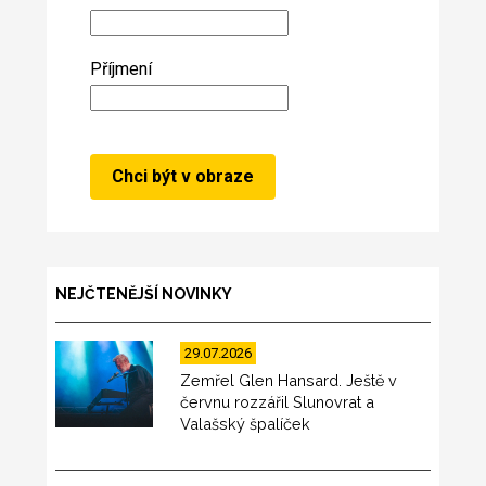
Příjmení
NEJČTENĚJŠÍ NOVINKY
29.07.2026
Zemřel Glen Hansard. Ještě v
červnu rozzářil Slunovrat a
Valašský špalíček