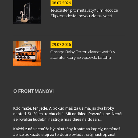
08.07.2026
Telecaster pro metalisty? Jim Root ze
Slipknot dostal novou zlatou verzi
29.07.2026
Orange Baby Terror: dvacet wattů v
aparátu, který se vejde do batohu
O FRONTMANOVI
Kdo maže, ten jede. A pokud máš za ušima, jsi dva kroky
napřed. Stačí jen trochu chtít. Mít nadhled. Povznést se. Nebát
se. Kvalitní hudební nástroje máš dnes na dosah...
Každý z nás nemůže být skutečný frontman kapely, namítneš.
Jenže pokaždé stojí za to dobře ovládat svůj nástroj, znát