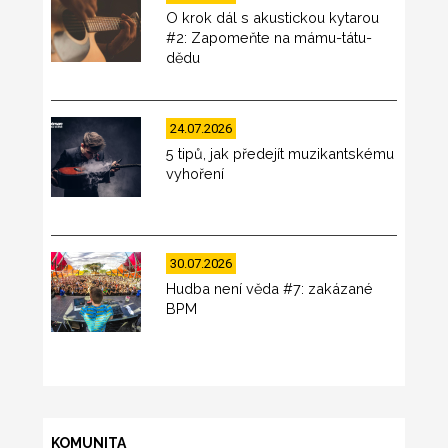
O krok dál s akustickou kytarou
#2: Zapomeňte na mámu-tátu-
dědu
24.07.2026
5 tipů, jak předejít muzikantskému
vyhoření
30.07.2026
Hudba není věda #7: zakázané
BPM
KOMUNITA