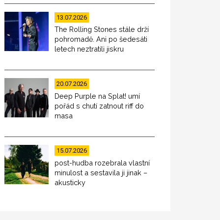
13.07.2026
The Rolling Stones stále drží
pohromadě. Ani po šedesáti
letech neztratili jiskru
20.07.2026
Deep Purple na Splat! umí
pořád s chutí zatnout riff do
masa
15.07.2026
post-hudba rozebrala vlastní
minulost a sestavila ji jinak –
akusticky