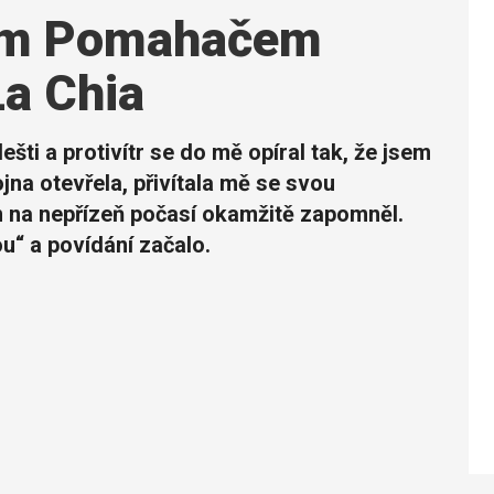
dem Pomahačem
La Chia
šti a protivítr se do mě opíral tak, že jsem
jna otevřela, přivítala mě se svou
m na nepřízeň počasí okamžitě zapomněl.
ou“ a povídání začalo.