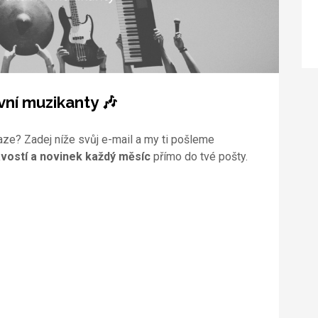
vní muzikanty 🎶
aze? Zadej níže svůj e-mail a my ti pošleme
vostí a novinek každý měsíc
přímo do tvé pošty.