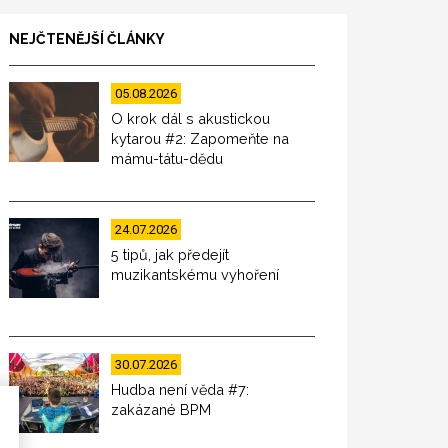
NEJČTENĚJŠÍ ČLÁNKY
05.08.2026
O krok dál s akustickou
kytarou #2: Zapomeňte na
mámu-tátu-dědu
24.07.2026
5 tipů, jak předejít
muzikantskému vyhoření
30.07.2026
Hudba není věda #7:
zakázané BPM