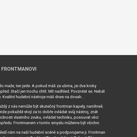
 FRONTMANOVI
o maže, ten jede. A pokud máš za ušima, jsi dva kroky
před. Stačí jen trochu chtít. Mít nadhled. Povznést se. Nebát
. Kvalitní hudební nástroje máš dnes na dosah...
ždý z nás nemůže být skutečný frontman kapely, namítneš.
nže pokaždé stojí za to dobře ovládat svůj nástroj, znát
žnosti vlastního zvuku, ovládat techniku, posouvat věci
opředu. Frontmanem v tomto smyslu můžeme být všichni.
leží nám na naší hudební scéně a podporujeme ji. Frontman