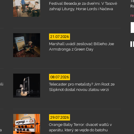
Tě
Festival Beseda je za dveřmi. V Tasově
Ro
zahrají Liturgy, Horse Lords i Načeva
re
21.07.2026
Marshall uvádí zesilovač Billieho Joe
Armstronga z Green Day
08.07.2026
li
Telecaster pro metalisty? Jim Root ze
Slipknot dostal novou zlatou verzi
29.07.2026
Orange Baby Terror: dvacet wattů v
a
aparátu, který se vejde do batohu