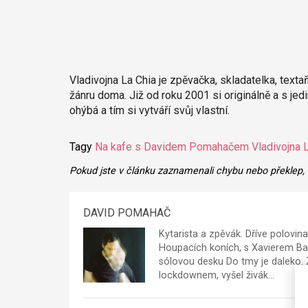
Vladivojna La Chia je zpěvačka, skladatelka, texta
žánru doma. Již od roku 2001 si originálně a s jedi
ohýbá a tím si vytváří svůj vlastní.
Tagy
Na kafe s Davidem Pomahačem
Vladivojna 
Pokud jste v článku zaznamenali chybu nebo překlep,
DAVID POMAHAČ
Kytarista a zpěvák. Dříve polovin
Houpacích koních, s Xavierem Ba
sólovou desku Do tmy je daleko. 
lockdownem, vyšel živák…