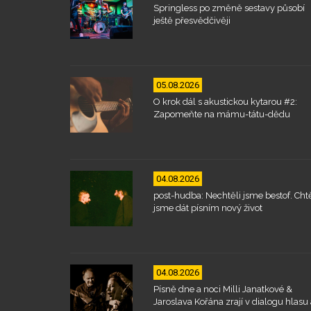
Springless po změně sestavy působí
ještě přesvědčivěji
05.08.2026
O krok dál s akustickou kytarou #2:
Zapomeňte na mámu-tátu-dědu
04.08.2026
post-hudba: Nechtěli jsme bestof. Chtě
jsme dát písním nový život
04.08.2026
Písně dne a noci Milli Janatkové &
Jaroslava Kořána zrají v dialogu hlasu 