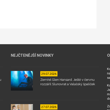
NEJČTENĚJŠÍ NOVINKY
O
Kd
na
29.07.2026
se
u
Zemřel Glen Hansard. Ještě v červnu
rozzářil Slunovrat a Valašský špalíček
Ka
Je
mo
d
Zá
27.07.2026