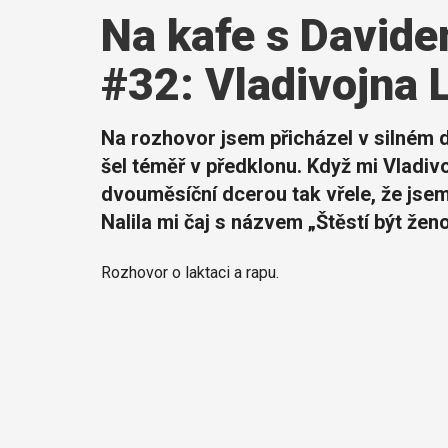
Na kafe s Davi
#32: Vladivojna 
Na rozhovor jsem přicházel v silném de
šel téměř v předklonu. Když mi Vladivo
dvouměsíční dcerou tak vřele, že jse
Nalila mi čaj s názvem „Štěstí být žen
Rozhovor o laktaci a rapu.