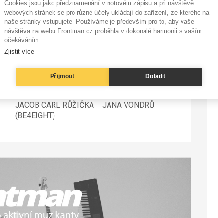
Cookies jsou jako předznamenání v notovém zápisu a při návštěvě
webových stránek se pro různé účely ukládají do zařízení, ze kterého na
naše stránky vstupujete. Používáme je především pro to, aby vaše
návštěva na webu Frontman.cz proběhla v dokonalé harmonii s vaším
očekáváním.
Zjistit více
Přijmout
Doladit
M
NA KAFE S DAVIDEM
NA KAFE S DAVIDEM
POMAHAČEM #136:
POMAHAČEM #135:
JACOB CARL RŮŽIČKA
JANA VONDRŮ
(BE4EIGHT)