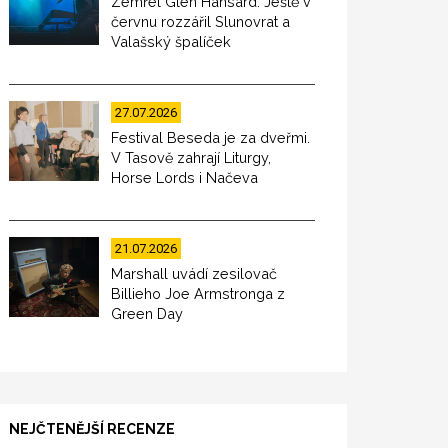
Zemřel Glen Hansard. Ještě v
červnu rozzářil Slunovrat a
Valašský špalíček
27.07.2026
Festival Beseda je za dveřmi.
V Tasově zahrají Liturgy,
Horse Lords i Načeva
21.07.2026
Marshall uvádí zesilovač
Billieho Joe Armstronga z
Green Day
NEJČTENĚJŠÍ RECENZE