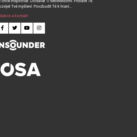
 chce inspirovat. Dodávat Ti sebevědomí. Pobavit Tě.
zvíjet Tvé myšlení. Povzbudit Tě k hraní...
dakce a kontakt