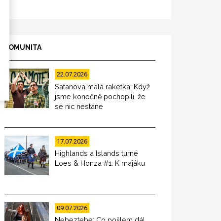
KOMUNITA
22.07.2026
Satanova malá raketka: Když
jsme konečně pochopili, že
se nic nestane
17.07.2026
Highlands a Islands turné
Loes & Honza #1: K majáku
09.07.2026
Nebeztebe: Co pošlem dál