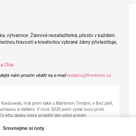
řka, výtvarnice. Žánrově nezařaditelná, přesto v každém
nečnou hravostí a kreativitou vybrané žánry přivlastňuje,
La Chia
 dejte nám prosím vědět na e-mail
redakce@frontman.cz
.
a Kieslowski, hrál jsem také s Martinem Tvrdým, v Bez peří,
umaxou a dalšími. V roce 2020 jsem vydal svou první
Ze křtu desky, který proběhl den před prvním
Srovnejme si noty