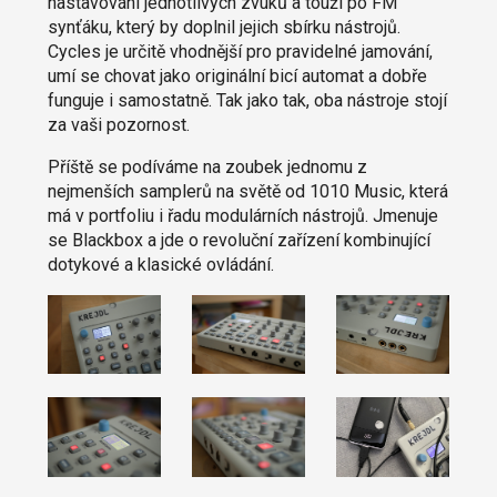
nastavování jednotlivých zvuků a touží po FM
synťáku, který by doplnil jejich sbírku nástrojů.
Cycles je určitě vhodnější pro pravidelné jamování,
umí se chovat jako originální bicí automat a dobře
funguje i samostatně. Tak jako tak, oba nástroje stojí
za vaši pozornost.
Příště se podíváme na zoubek jednomu z
nejmenších samplerů na světě od 1010 Music, která
má v portfoliu i řadu modulárních nástrojů. Jmenuje
se Blackbox a jde o revoluční zařízení kombinující
dotykové a klasické ovládání.