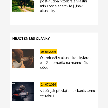
post-hudba rozebrala vlastní
minulost a sestavila ji jinak –
akusticky
NEJČTENĚJŠÍ ČLÁNKY
05.08.2026
O krok dál s akustickou kytarou
#2: Zapomeňte na mámu-tátu-
dědu
24.07.2026
5 tipů, jak předejít muzikantskému
vyhoření