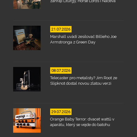
zahrají Liturgy, Horse Lords i Načeva
21.07.2026
Marshall uvádí zesilovač Billieho Joe
Armstronga z Green Day
08.07.2026
Telecaster pro metalisty? Jim Root ze
Slipknot dostal novou zlatou verzi
29.07.2026
Orange Baby Terror: dvacet wattů v
aparátu, který se vejde do batohu