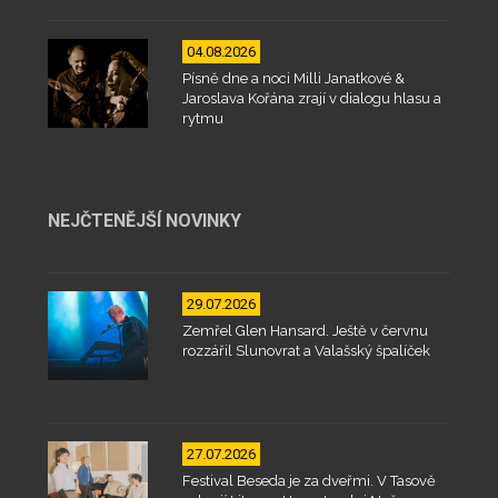
04.08.2026
Písně dne a noci Milli Janatkové &
Jaroslava Kořána zrají v dialogu hlasu a
rytmu
NEJČTENĚJŠÍ NOVINKY
29.07.2026
Zemřel Glen Hansard. Ještě v červnu
rozzářil Slunovrat a Valašský špalíček
27.07.2026
Festival Beseda je za dveřmi. V Tasově