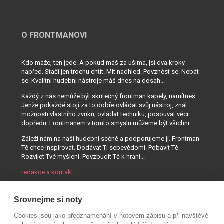
O FRONTMANOVI
Kdo maže, ten jede. A pokud máš za ušima, jsi dva kroky
napřed. Stačí jen trochu chtít. Mít nadhled. Povznést se. Nebát
se. Kvalitní hudební nástroje máš dnes na dosah...
Každý z nás nemůže být skutečný frontman kapely, namítneš.
Jenže pokaždé stojí za to dobře ovládat svůj nástroj, znát
možnosti vlastního zvuku, ovládat techniku, posouvat věci
dopředu. Frontmanem v tomto smyslu můžeme být všichni.
Záleží nám na naší hudební scéně a podporujeme ji. Frontman
Tě chce inspirovat. Dodávat Ti sebevědomí. Pobavit Tě.
Rozvíjet Tvé myšlení. Povzbudit Tě k hraní...
redakce a kontakt
Srovnejme si noty
Cookies jsou jako předznamenání v notovém zápisu a při návštěvě