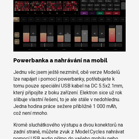
Powerbanka a nahrávání na mobil
Jednu věc jsem ještě nezmínil, obě verze Modelů
lze napájet i pomocí powerbanky, potřebujete k
tomu pouze speciální USB kabel na DC 5.5x2.1mm,
který připojíte z boku zařízení. Elektron sice už rok
slibuje vlastní řešení, to je ale stále v nedohlednu.
Jedna hodina práce sežere přibližně 1 000 mAh,
což není mnoho.
Kromě sluchátkového výstupu a dvou konektorů na
zadní straně, můžete zvuk z Model:Cycles nahrávat
pomocí USB audio přímo do vašeho mobilu nebo