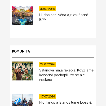
30.07.2026
Hudba není věda #7: zakázané
BPM
KOMUNITA
22.07.2026
Satanova malá raketka: Když jsme
konečně pochopili, že se nic
nestane
17.07.2026
Highlands a Islands turné Loes &