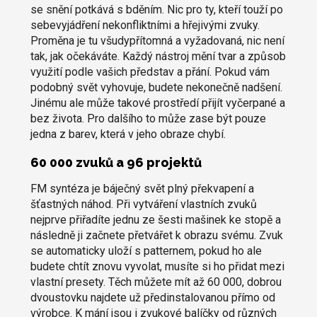
se snění potkává s bděním. Nic pro ty, kteří touží po
sebevyjádření nekonfliktními a hřejivými zvuky.
Proměna je tu všudypřítomná a vyžadovaná, nic není
tak, jak očekáváte. Každý nástroj mění tvar a způsob
využití podle vašich představ a přání. Pokud vám
podobný svět vyhovuje, budete nekonečně nadšení.
Jinému ale může takové prostředí přijít vyčerpané a
bez života. Pro dalšího to může zase být pouze
jedna z barev, která v jeho obraze chybí.
60 000 zvuků a 96 projektů
FM syntéza je báječný svět plný překvapení a
šťastných náhod. Při vytváření vlastních zvuků
nejprve přiřadíte jednu ze šesti mašinek ke stopě a
následně ji začnete přetvářet k obrazu svému. Zvuk
se automaticky uloží s patternem, pokud ho ale
budete chtít znovu vyvolat, musíte si ho přidat mezi
vlastní presety. Těch můžete mít až 60 000, dobrou
dvoustovku najdete už předinstalovanou přímo od
výrobce. K mání jsou i zvukové balíčky od různých