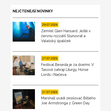
NEJČTENĚJŠÍ NOVINKY
29.07.2026
Zemřel Glen Hansard. Ještě v
červnu rozzářil Slunovrat a
Valašský špalíček
27.07.2026
Festival Beseda je za dveřmi. V
Tasově zahrají Liturgy, Horse
Lords i Načeva
21.07.2026
Marshall uvádí zesilovač Billieho
Joe Armstronga z Green Day