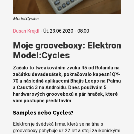
Model:Cycles
Dusan Krejdl
-
Út, 23.06.2020 - 08:00
Moje grooveboxy: Elektron
Model:Cycles
Začalo to tweakováním zvuku R5 od Rolandu na
začátku devadesátek, pokračovalo kapesní QY-
70 a následně aplikacemi Bhajis Loops na Palmu
a Caustic 3 na Androidu. Dnes používám 5
hardwarových grooveboxů a pár hraček, které
vám postupně představím.
Samples nebo Cycles?
Elektron je švédská firma, která se na trhu s
grooveboxy pohybuje už 22 let a stojí za ikonickými