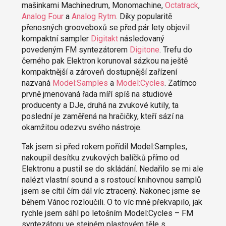
mašinkami Machinedrum, Monomachine,
Octatrack
,
Analog Four
a
Analog Rytm
. Díky popularitě
přenosných grooveboxů se před pár lety objevil
kompaktní sampler
Digitakt
následovaný
povedeným FM syntezátorem
Digitone
. Trefu do
černého pak Elektron korunoval sázkou na ještě
kompaktnější a zároveň dostupnější zařízení
nazvaná
Model:Samples
a
Model:Cycles
. Zatímco
prvně jmenovaná řada míří spíš na studiové
producenty a DJe, druhá na zvukové kutily, ta
poslední je zaměřená na hračičky, kteří sází na
okamžitou odezvu svého nástroje.
Tak jsem si před rokem pořídil Model:Samples,
nakoupil desítku zvukových balíčků přímo od
Elektronu a pustil se do skládání. Nedařilo se mi ale
nalézt vlastní sound a s rostoucí knihovnou samplů
jsem se cítil čím dál víc ztracený. Nakonec jsme se
během Vánoc rozloučili. O to víc mně překvapilo, jak
rychle jsem sáhl po letošním Model:Cycles – FM
syntezátoru ve stejném plastovém těle s