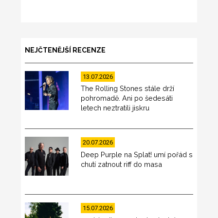
NEJČTENĚJŠÍ RECENZE
13.07.2026
The Rolling Stones stále drží
pohromadě. Ani po šedesáti
letech neztratili jiskru
20.07.2026
Deep Purple na Splat! umí pořád s
chutí zatnout riff do masa
15.07.2026