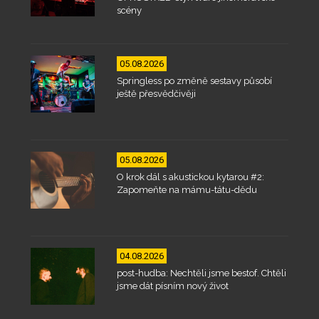
scény
05.08.2026
Springless po změně sestavy působí
ještě přesvědčivěji
05.08.2026
O krok dál s akustickou kytarou #2:
Zapomeňte na mámu-tátu-dědu
04.08.2026
post-hudba: Nechtěli jsme bestof. Chtěli
jsme dát písním nový život