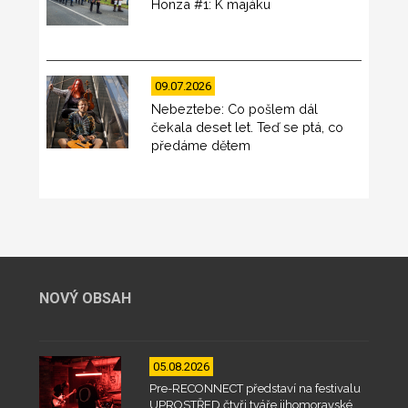
Honza #1: K majáku
09.07.2026
Nebeztebe: Co pošlem dál
čekala deset let. Teď se ptá, co
předáme dětem
NOVÝ OBSAH
05.08.2026
Pre-RECONNECT představí na festivalu
UPROSTŘED čtyři tváře jihomoravské