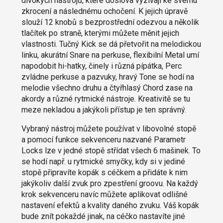
divokých nástrojů, které doslova vyzívají ke svému
zkrocení a následnému ochočení. K jejich úpravě
slouží 12 knobů s bezprostřední odezvou a několik
tlačítek po straně, kterými můžete měnit jejich
vlastnosti. Tučný Kick se dá přetvořit na melodickou
linku, akurátní Snare na perkuse, flexibilní Metal umí
napodobit hi-hatky, činely i různá pípátka, Perc
zvládne perkuse a pazvuky, hravý Tone se hodí na
melodie všechno druhu a čtyřhlasý Chord zase na
akordy a různé rytmické nástroje. Kreativitě se tu
meze nekladou a jakýkoli přístup je ten správný.
Vybraný nástroj můžete používat v libovolné stopě
a pomocí funkce sekvenceru nazvané Parametr
Locks lze v jedné stopě střídat všech 6 mašinek. To
se hodí např. u rytmické smyčky, kdy si v jediné
stopě připravíte kopák s céčkem a přidáte k nim
jakýkoliv další zvuk pro zpestření groovu. Na každý
krok sekvenceru navíc můžete aplikovat odlišné
nastavení efektů a kvality daného zvuku. Váš kopák
bude znít pokaždé jinak, na céčko nastavíte jiné