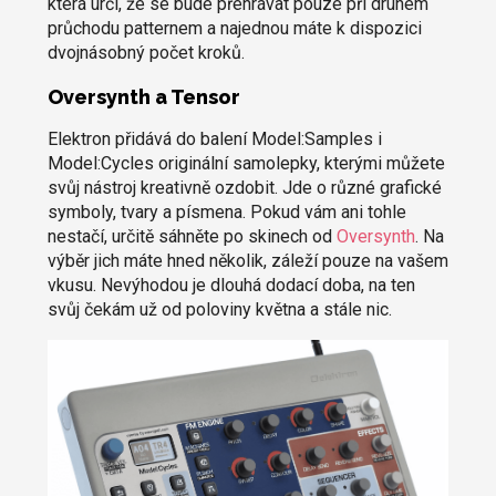
která určí, že se bude přehrávat pouze při druhém
průchodu patternem a najednou máte k dispozici
dvojnásobný počet kroků.
Oversynth a Tensor
Elektron přidává do balení Model:Samples i
Model:Cycles originální samolepky, kterými můžete
svůj nástroj kreativně ozdobit. Jde o různé grafické
symboly, tvary a písmena. Pokud vám ani tohle
nestačí, určitě sáhněte po skinech od
Oversynth
. Na
výběr jich máte hned několik, záleží pouze na vašem
vkusu. Nevýhodou je dlouhá dodací doba, na ten
svůj čekám už od poloviny května a stále nic.