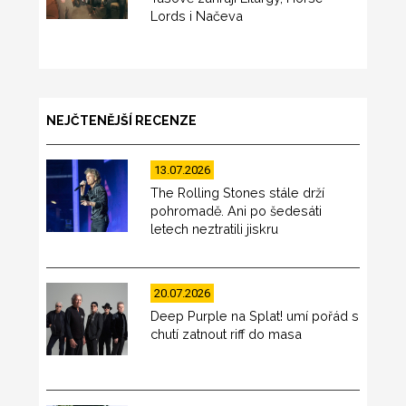
Lords i Načeva
NEJČTENĚJŠÍ RECENZE
13.07.2026
The Rolling Stones stále drží
pohromadě. Ani po šedesáti
letech neztratili jiskru
20.07.2026
Deep Purple na Splat! umí pořád s
chutí zatnout riff do masa