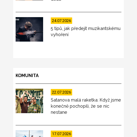
24.07.2026
5 tipů, jak předejít muzikantskému
vyhoření
KOMUNITA
22.07.2026
Satanova malá raketka: Když jsme
konečně pochopili, že se nic
nestane
17.07.2026