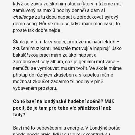
když se zavřu ve školním studiu (který můžeme mít
zamluvený na max 3 hodiny denně) a dám si
challenge
za tu dobu napsat a zprodukovat syrový
demo song. Hůř se mi píše když mám moc času, to
prostě tak dobře nejde.
Škola je v tom taky super, protože mě naši lektoři –
zkušení muzikanti, neustále motivují a inspirují. Jako
bakalářskou práci mám za úkol napsat a
zprodukovat celý album, což je geniální motivace –
nemůžu se vymlouvat, musím tvořit. Ve škole máme
přístup do různých zkušeben a s kapelou máme
možnost zkoušet zadarmo tři hodiny v plně
vybaveném prostoru.
Co tě baví na londýnské hudební scéně? Máš
pocit, že je tam pro tebe víc příležitostí než
tady?
Baví mě to sebevědomí a energie. V Londýně pořád
někdo někde hraje, lidi jsou velmi excentrický a