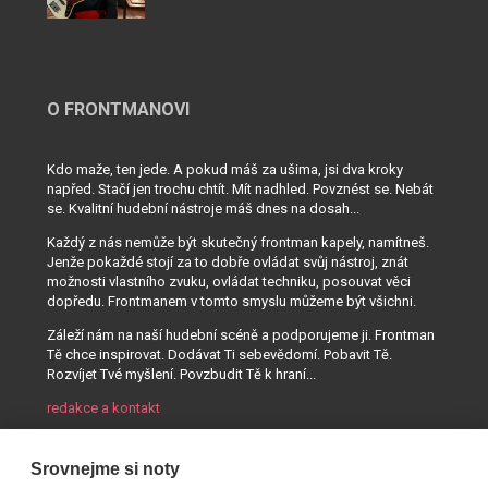
O FRONTMANOVI
Kdo maže, ten jede. A pokud máš za ušima, jsi dva kroky
napřed. Stačí jen trochu chtít. Mít nadhled. Povznést se. Nebát
se. Kvalitní hudební nástroje máš dnes na dosah...
Každý z nás nemůže být skutečný frontman kapely, namítneš.
Jenže pokaždé stojí za to dobře ovládat svůj nástroj, znát
možnosti vlastního zvuku, ovládat techniku, posouvat věci
dopředu. Frontmanem v tomto smyslu můžeme být všichni.
Záleží nám na naší hudební scéně a podporujeme ji. Frontman
Tě chce inspirovat. Dodávat Ti sebevědomí. Pobavit Tě.
Rozvíjet Tvé myšlení. Povzbudit Tě k hraní...
redakce a kontakt
Srovnejme si noty