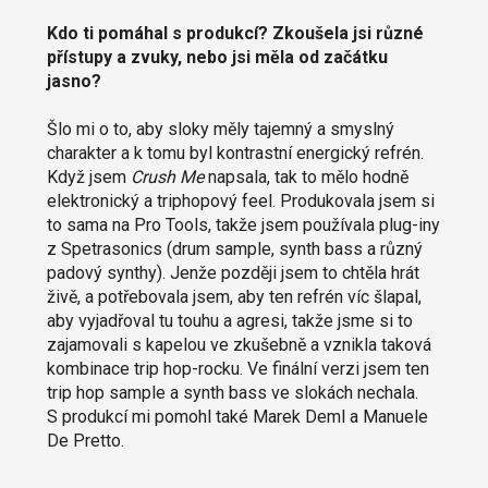
Kdo ti pomáhal s produkcí? Zkoušela jsi různé
přístupy a zvuky, nebo jsi měla od začátku
jasno?
Šlo mi o to, aby sloky měly tajemný a smyslný
charakter a k tomu byl kontrastní energický refrén.
Když jsem
Crush Me
napsala, tak to mělo hodně
elektronický a triphopový feel. Produkovala jsem si
to sama na Pro Tools, takže jsem používala plug-iny
z Spetrasonics (drum sample, synth bass a různý
padový synthy). Jenže později jsem to chtěla hrát
živě, a potřebovala jsem, aby ten refrén víc šlapal,
aby vyjadřoval tu touhu a agresi, takže jsme si to
zajamovali s kapelou ve zkušebně a vznikla taková
kombinace trip hop-rocku. Ve finální verzi jsem ten
trip hop sample a synth bass ve slokách nechala.
S produkcí mi pomohl také Marek Deml a Manuele
De Pretto.