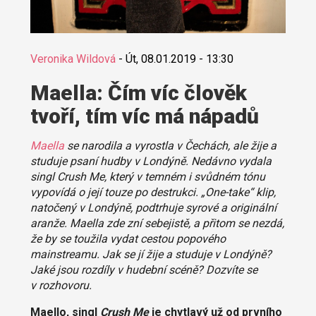
Veronika Wildová
-
Út, 08.01.2019 - 13:30
Maella: Čím víc člověk
tvoří, tím víc má nápadů
Maella
se narodila a vyrostla v Čechách, ale žije a
studuje psaní hudby v Londýně. Nedávno vydala
singl Crush Me, který v temném i svůdném tónu
vypovídá o její touze po destrukci. „One-take“ klip,
natočený v Londýně, podtrhuje syrové a originální
aranže. Maella zde zní sebejistě, a přitom se nezdá,
že by se toužila vydat cestou popového
mainstreamu. Jak se jí žije a studuje v Londýně?
Jaké jsou rozdíly v hudební scéně? Dozvíte se
v rozhovoru.
Maello, singl
Crush Me
je chytlavý už od prvního