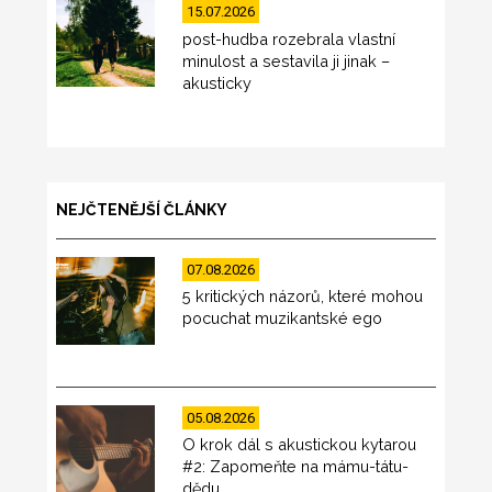
15.07.2026
post-hudba rozebrala vlastní
minulost a sestavila ji jinak –
akusticky
NEJČTENĚJŠÍ ČLÁNKY
07.08.2026
5 kritických názorů, které mohou
pocuchat muzikantské ego
05.08.2026
O krok dál s akustickou kytarou
#2: Zapomeňte na mámu-tátu-
dědu