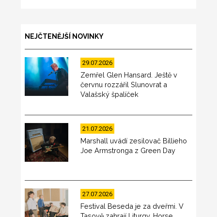
NEJČTENĚJŠÍ NOVINKY
29.07.2026
Zemřel Glen Hansard. Ještě v
červnu rozzářil Slunovrat a
Valašský špalíček
21.07.2026
Marshall uvádí zesilovač Billieho
Joe Armstronga z Green Day
27.07.2026
Festival Beseda je za dveřmi. V
Tasově zahrají Liturgy, Horse