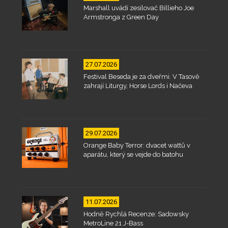
Marshall uvádí zesilovač Billieho Joe
Armstronga z Green Day
27.07.2026
Festival Beseda je za dveřmi. V Tasově
zahrají Liturgy, Horse Lords i Načeva
29.07.2026
Orange Baby Terror: dvacet wattů v
aparátu, který se vejde do batohu
11.07.2026
Hodně Rychlá Recenze: Sadowsky
MetroLine 21 J-Bass