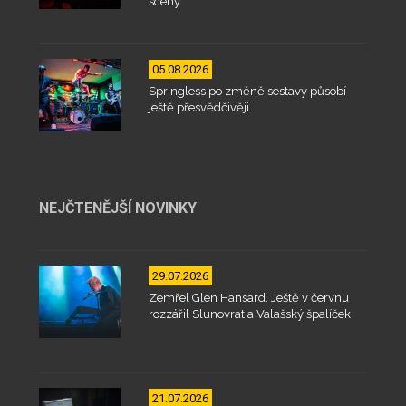
scény
05.08.2026
Springless po změně sestavy působí
ještě přesvědčivěji
NEJČTENĚJŠÍ NOVINKY
29.07.2026
Zemřel Glen Hansard. Ještě v červnu
rozzářil Slunovrat a Valašský špalíček
21.07.2026