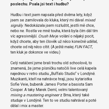
poslechu. Psala jsi text i hudbu?
Hudbu i text jsem napsala před dvěma lety, když
jsem se zamilovala do kluka, který mi dával
mixed
signály
. Nedokázala jsem rozluštit, jestli mě chce,
nebo ne. Rostla ve mně touha, která byla čím dál tím
víc agresivnější.
Crush Me
je volání o nějaký pocit,
když chcete, aby ten člověk už něco konečně udělal,
chcete od něj něco cítit. (A ještě malej
FUN FACT
,
ten kluk je dokonce ve videu.)
Celý natáčení jsme brali trochu old schoolově, to
znamená, že jsme písničku natočili live celá kapela
najednou v retro studiu „Buffalo Studio“ v Londýně.
Muzikanti, kteří na nahrávce hrají, jsou: kytaristka
Sofie Veie, bubeník James Porter a basista Sam
Cooper. A taky Marek Deml, velmi talentovaný
mixing a mastering engineer
z Brna, který také
studuje v Londýně. Ten to ve studiu nahrával a poté
dělal i mix a master.