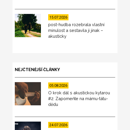
15.07.2026
post-hudba rozebrala vlastní
minulost a sestavila ji jinak –
akusticky
NEJČTENĚJŠÍ ČLÁNKY
05.08.2026
O krok dál s akustickou kytarou
#2: Zapomeňte na mámu-tátu-
dědu
24.07.2026