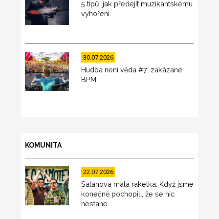
5 tipů, jak předejít muzikantskému
vyhoření
30.07.2026
Hudba není věda #7: zakázané
BPM
KOMUNITA
22.07.2026
Satanova malá raketka: Když jsme
konečně pochopili, že se nic
nestane