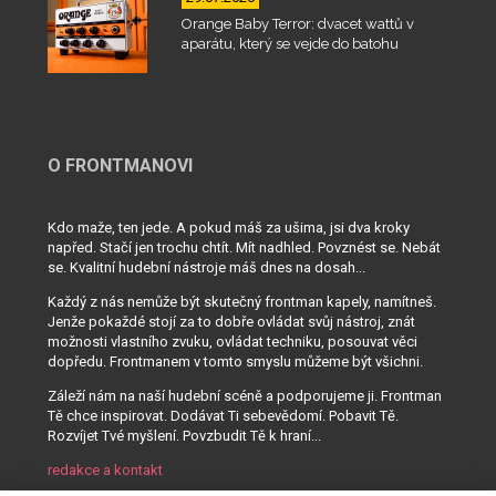
Orange Baby Terror: dvacet wattů v
aparátu, který se vejde do batohu
O FRONTMANOVI
Kdo maže, ten jede. A pokud máš za ušima, jsi dva kroky
napřed. Stačí jen trochu chtít. Mít nadhled. Povznést se. Nebát
se. Kvalitní hudební nástroje máš dnes na dosah...
Každý z nás nemůže být skutečný frontman kapely, namítneš.
Jenže pokaždé stojí za to dobře ovládat svůj nástroj, znát
možnosti vlastního zvuku, ovládat techniku, posouvat věci
dopředu. Frontmanem v tomto smyslu můžeme být všichni.
Záleží nám na naší hudební scéně a podporujeme ji. Frontman
Tě chce inspirovat. Dodávat Ti sebevědomí. Pobavit Tě.
Rozvíjet Tvé myšlení. Povzbudit Tě k hraní...
redakce a kontakt