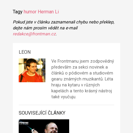
Tagy
humor
Herman Li
Pokud jste v článku zaznamenali chybu nebo překlep,
dejte nám prosím vědět na e-mail
redakce@frontman.cz
.
LEON
Ve Frontmanu jsem zodpovědný
především za sekci novinek a
článků o pódiovém a studiovém
gearu známých muzikantů. Léta
hraju na kytaru v různých
kapelách a tento krásný nástroj
také vyučuju.
SOUVISEJÍCÍ ČLÁNKY