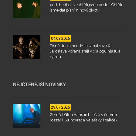
post-hudba: Nechtěli jsme bestof. Chtěli
jsme dát písním nový život
04.08.2026
Písně dne a noci Milli Janatkové &
Jaroslava Kořána zrají v dialogu hlasu a
rytmu
NEJČTENĚJŠÍ NOVINKY
29.07.2026
Zemřel Glen Hansard. Ještě v červnu
rozzářil Slunovrat a Valašský špalíček