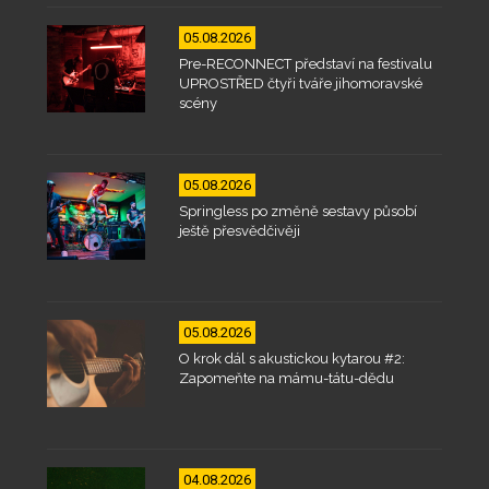
05.08.2026
Pre-RECONNECT představí na festivalu
UPROSTŘED čtyři tváře jihomoravské
scény
05.08.2026
Springless po změně sestavy působí
ještě přesvědčivěji
05.08.2026
O krok dál s akustickou kytarou #2:
Zapomeňte na mámu-tátu-dědu
04.08.2026