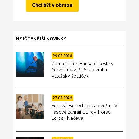
NEJČTENĚJŠÍ NOVINKY
29.07.2026
Zemřel Glen Hansard. Ještě v
červnu rozzářil Slunovrat a
Valašský špalíček
27.07.2026
Festival Beseda je za dveřmi. V
Tasově zahrají Liturgy, Horse
Lords i Načeva