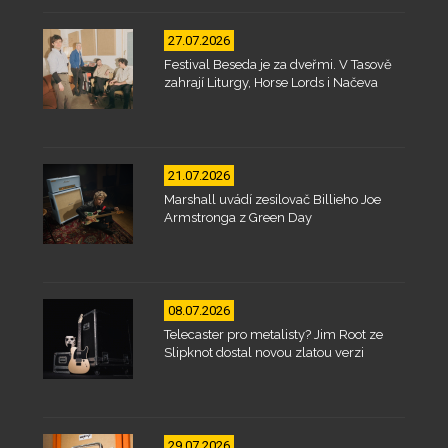
27.07.2026
Festival Beseda je za dveřmi. V Tasově
zahrají Liturgy, Horse Lords i Načeva
21.07.2026
Marshall uvádí zesilovač Billieho Joe
Armstronga z Green Day
08.07.2026
Telecaster pro metalisty? Jim Root ze
Slipknot dostal novou zlatou verzi
29.07.2026