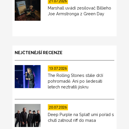
21.07.2026
Marshall uvádí zesilovač Billieho
Joe Armstronga z Green Day
NEJČTENĚJŠÍ RECENZE
13.07.2026
The Rolling Stones stále drží
pohromadě. Ani po šedesáti
letech neztratili jiskru
20.07.2026
Deep Purple na Splat! umí pořád s
chutí zatnout riff do masa