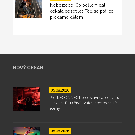
Nebeztebe: Co pošlem dál
čekala deset let. Teď se ptá, co
předáme dětem
NOVÝ OBSAH
05.08.2026
Pre-RECONNECT představí na festivalu
UPROSTŘED čtyři tváře jihomoravské
scény
05.08.2026