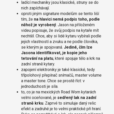
ladící mechaniky jsou klasické, struny se do
nich zapíchávají.
oproti jiným signature modelům se tento liší
tím, že
na hlavici nemá podpis toho, podle
něhož je vyrobený
. Jason na přiloženém
videu popisuje, že svůj podpis na kytaře mít
nechtěl. Chce, aby si lidé kytaru vybírali podle
jejich vlastností a zvuku a ne podle člověka,
se kterým je spojovaná.
Jediné, čím lze
Jasona identifikovat, je kopie jeho
tetování na platu
, které spojuje tělo a krk na
zadní straně kytary.
zapojení elektroniky je také klasické, tedy
třípolohový přepínač snímačů, master volume
a master tone. Chce se prostě říct: v
jednoduchosti je síla.
to, co je na mexických Road Worn kytarách
velmi oceňované, je
sedřený lak na zadní
straně krku
. Zaprvé to simuluje daný relic
efekt a zadruhé je to velmi praktické při hraní.