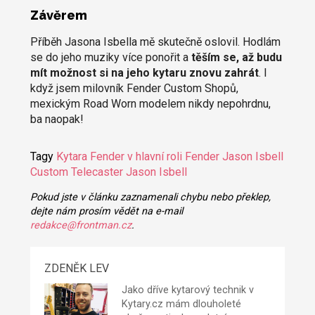
Závěrem
Příběh Jasona Isbella mě skutečně oslovil. Hodlám
se do jeho muziky více ponořit a
těším se, až budu
mít možnost si na jeho kytaru znovu zahrát
. I
když jsem milovník Fender Custom Shopů,
mexickým Road Worn modelem nikdy nepohrdnu,
ba naopak!
Tagy
Kytara Fender v hlavní roli
Fender Jason Isbell
Custom Telecaster
Jason Isbell
Pokud jste v článku zaznamenali chybu nebo překlep,
dejte nám prosím vědět na e-mail
redakce@frontman.cz
.
ZDENĚK LEV
Jako dříve kytarový technik v
Kytary.cz mám dlouholeté