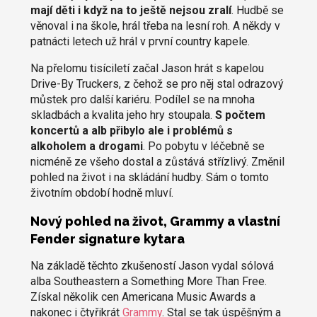
mají děti i když na to ještě nejsou zralí
. Hudbě se
věnoval i na škole, hrál třeba na lesní roh. A někdy v
patnácti letech už hrál v první country kapele.
Na přelomu tisíciletí začal Jason hrát s kapelou
Drive-By Truckers, z čehož se pro něj stal odrazový
můstek pro další kariéru. Podílel se na mnoha
skladbách a kvalita jeho hry stoupala.
S počtem
koncertů a alb přibylo ale i problémů s
alkoholem a drogami
. Po pobytu v léčebně se
nicméně ze všeho dostal a zůstává střízlivý. Změnil
pohled na život i na skládání hudby. Sám o tomto
životním období hodně mluví.
Nový pohled na život, Grammy a vlastní
Fender signature kytara
Na základě těchto zkušeností Jason vydal sólová
alba Southeastern a Something More Than Free.
Získal několik cen Americana Music Awards a
nakonec i čtyřikrát
Grammy
. Stal se tak úspěšným a