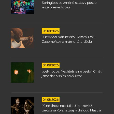
Springless po změně sestavy působí
ještě přesvědčivěji
05.08.2026
O krok dál s akustickou kytarou #2:
Zapomeňte na mámu-tátu-dědu
04.08.2026
post-hudba: Nechtěli jsme bestof. Chtěli
jsme dát písním nový život
04.08.2026
Písně dne a noci Milli Janatkové &
Jaroslava Kořána zrají v dialogu hlasu a