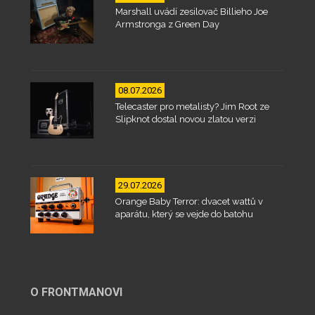
Marshall uvádí zesilovač Billieho Joe
Armstronga z Green Day
08.07.2026
Telecaster pro metalisty? Jim Root ze
Slipknot dostal novou zlatou verzi
29.07.2026
Orange Baby Terror: dvacet wattů v
aparátu, který se vejde do batohu
O FRONTMANOVI