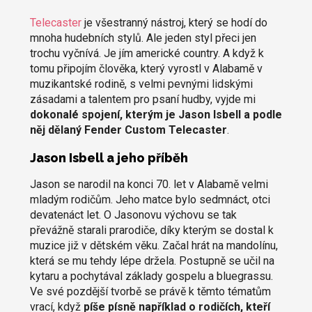
Telecaster
je všestranný nástroj, který se hodí do
mnoha hudebních stylů. Ale jeden styl přeci jen
trochu vyčnívá. Je jím americké country. A když k
tomu připojím člověka, který vyrostl v Alabamě v
muzikantské rodině, s velmi pevnými lidskými
zásadami a talentem pro psaní hudby, vyjde mi
dokonalé spojení, kterým je Jason Isbell a podle
něj dělaný Fender Custom Telecaster
.
Jason Isbell a jeho příběh
Jason se narodil na konci 70. let v Alabamě velmi
mladým rodičům. Jeho matce bylo sedmnáct, otci
devatenáct let. O Jasonovu výchovu se tak
převážně starali prarodiče, díky kterým se dostal k
muzice již v dětském věku. Začal hrát na mandolínu,
která se mu tehdy lépe držela. Postupně se učil na
kytaru a pochytával základy gospelu a bluegrassu.
Ve své pozdější tvorbě se právě k těmto tématům
vrací, když
píše písně například o rodičích, kteří