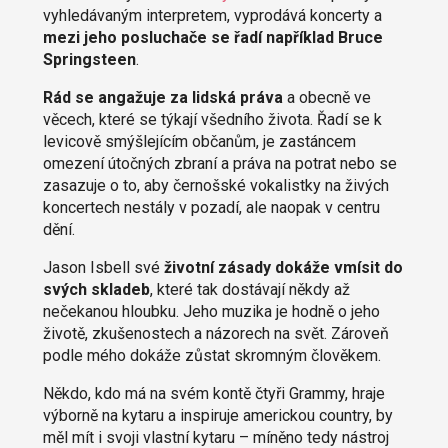
vyhledávaným interpretem, vyprodává koncerty a
mezi jeho posluchače se řadí například Bruce
Springsteen
.
Rád se angažuje za lidská práva
a obecně ve
věcech, které se týkají všedního života. Řadí se k
levicově smýšlejícím občanům, je zastáncem
omezení útočných zbraní a práva na potrat nebo se
zasazuje o to, aby černošské vokalistky na živých
koncertech nestály v pozadí, ale naopak v centru
dění.
Jason Isbell své
životní zásady dokáže vmísit do
svých skladeb
, které tak dostávají někdy až
nečekanou hloubku. Jeho muzika je hodně o jeho
životě, zkušenostech a názorech na svět. Zároveň
podle mého dokáže zůstat skromným člověkem.
Někdo, kdo má na svém kontě čtyři Grammy, hraje
výborně na kytaru a inspiruje americkou country, by
měl mít i svoji vlastní kytaru – míněno tedy nástroj