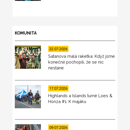
KOMUNITA
22.07.2026
Satanova malá raketka: Když jsme
konečně pochopili, že se nic
nestane
17.07.2026
Highlands a Islands turné Loes &
Honza #1: K majáku
09.07.2026