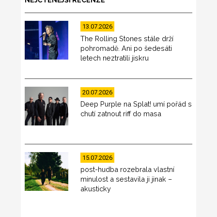
13.07.2026
The Rolling Stones stále drží
pohromadě. Ani po šedesáti
letech neztratili jiskru
20.07.2026
Deep Purple na Splat! umí pořád s
chutí zatnout riff do masa
15.07.2026
post-hudba rozebrala vlastní
minulost a sestavila ji jinak –
akusticky