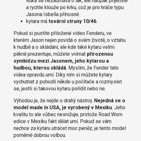
Ruka se nezadrhává o lak, ale naopak příjemně
a rychle klouže po krku, což je pro hráče typu
Jasona Isbella přínosné.
kytara má
tovární struny 10/46
.
Pokud si pustíte přiložené video Fenderu, ve
kterém Jason nejen povídá o svém životě, o vztahu
k hudbě a o skládání, ale kde také kytaru velmi
pěkně prezentuje, můžete vnímat
přirozenou
symbiózu mezi Jasonem, jeho kytarou a
hudbou, kterou skládá
. Myslím, že Fender tato
videa opravdu umí. Díky nim si můžete kytary
vychutnat z pohodlí někde u počítače a rozmyslet
se, jestli si takovou kytaru pořídit nebo ne.
Výhodou je, že nejde o drahý nástroj.
Nejedná se o
model made in USA, je vyrobený v Mexiku
. Jeho
kvalitu to ale vůbec nesnižuje, protože Road Worn
edice v Mexiku fakt dělat umí. Pokud se vám
nechce za kytaru utrácet moc peněz, je tento model
poměrně dobrou volbou.