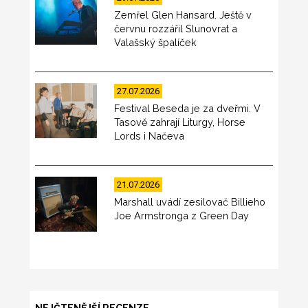
Zemřel Glen Hansard. Ještě v
červnu rozzářil Slunovrat a
Valašský špalíček
27.07.2026
Festival Beseda je za dveřmi. V
Tasově zahrají Liturgy, Horse
Lords i Načeva
21.07.2026
Marshall uvádí zesilovač Billieho
Joe Armstronga z Green Day
NEJČTENĚJŠÍ RECENZE