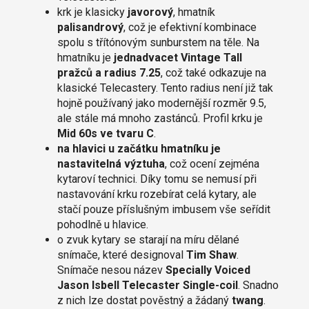
krk je klasicky
javorový
, hmatník
palisandrový
, což je efektivní kombinace
spolu s třítónovým sunburstem na těle. Na
hmatníku je
jednadvacet Vintage Tall
pražců a radius 7.25
, což také odkazuje na
klasické Telecastery. Tento radius není již tak
hojně používaný jako modernější rozměr 9.5,
ale stále má mnoho zastánců. Profil krku je
Mid 60s ve tvaru C
.
na hlavici u začátku hmatníku je
nastavitelná výztuha
, což ocení zejména
kytaroví technici. Díky tomu se nemusí při
nastavování krku rozebírat celá kytary, ale
stačí pouze příslušným imbusem vše seřídit
pohodlně u hlavice.
o zvuk kytary se starají na míru dělané
snímače, které designoval
Tim Shaw
.
Snímače nesou název
Specially Voiced
Jason Isbell Telecaster Single-coil
. Snadno
z nich lze dostat pověstný a žádaný
twang
.