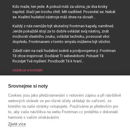
Kdo maže, ten jede. A pokud máš za ušima, jsi dva kroky
napřed. Stačí jen trochu chtít. Mít nadhled. Povznést se. Nebát
se. Kvalitní hudební nástroje máš dnes na dosah...
Každý z nás nemůže být skutečný frontman kapely, namítneš.
Jenže pokaždé stojí za to dobře ovládat svůj nástroj, znát
možnosti vlastního zvuku, ovládat techniku, posouvat věci
dopředu. Frontmanem v tomto smyslu můžeme být všichni.
Záleží nám na naší hudební scéně a podporujeme ji. Frontman
Tě chce inspirovat. Dodávat Ti sebevědomí. Pobavit Tě.
Rozvíjet Tvé myšlení. Povzbudit Tě k hraní...
redakce a kontakt
Srovnejme si noty
Cookies jsou jako předznamenání v notovém zápisu a při návštěvě
webových stránek se pro různé účely ukládají do zařízení, ze
kterého na naše stránky vstupujete. Používáme je především pro
to, aby vaše návštěva na webu Frontman.cz proběhla v dokonalé
harmonii s vaším očekáváním.
Zjistit více