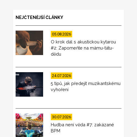
NEJČTENĚJŠÍ ČLÁNKY
05.08.2026
O krok dál s akustickou kytarou
#2: Zapomeňte na mámu-tátu-
dědu
24.07.2026
5 tipů, jak předejít muzikantskému
vyhoření
30.07.2026
Hudba není věda #7: zakázané
BPM