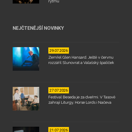
rytmu
NEJČTENĚJŠÍ NOVINKY
29.07.2026
Zemřel Glen Hansard. Ještě v červnu
rozzářil Slunovrat a Valašský špalíček
27.07.2026
Festival Beseda je za dveřmi. V Tasově
zahrají Liturgy, Horse Lords i Načeva
21.07.2026