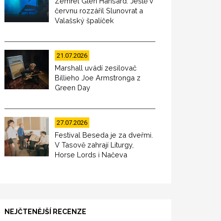
Zemřel Glen Hansard. Ještě v
červnu rozzářil Slunovrat a
Valašský špalíček
21.07.2026
Marshall uvádí zesilovač
Billieho Joe Armstronga z
Green Day
27.07.2026
Festival Beseda je za dveřmi.
V Tasově zahrají Liturgy,
Horse Lords i Načeva
NEJČTENĚJŠÍ RECENZE