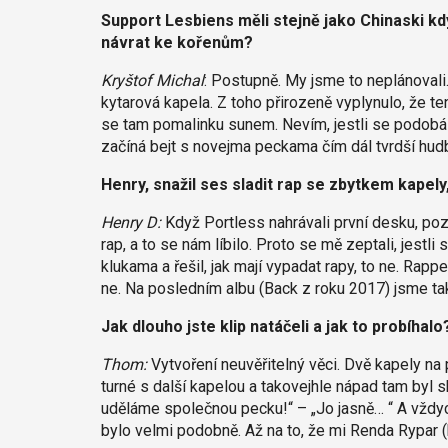
Support Lesbiens měli stejně jako Chinaski k
návrat ke kořenům?
Kryštof Michal
: Postupně. My jsme to neplánoval
kytarová kapela. Z toho přirozeně vyplynulo, že te
se tam pomalinku sunem. Nevím, jestli se podobá 
začíná bejt s novejma peckama čím dál tvrdší hud
Henry, snažil ses sladit rap se zbytkem kapely
Henry D:
Když Portless nahrávali první desku, poz
rap, a to se nám líbilo. Proto se mě zeptali, jestl
klukama a řešil, jak mají vypadat rapy, to ne. Rappe
ne. Na posledním albu (Back z roku 2017) jsme ta
Jak dlouho jste klip natáčeli a jak to probíhalo
Thom:
Vytvoření neuvěřitelný věci. Dvě kapely na 
turné s další kapelou a takovejhle nápad tam byl sk
uděláme společnou pecku!“ – „Jo jasně… “ A vždycky
bylo velmi podobně. Až na to, že mi Renda Rypar (ky