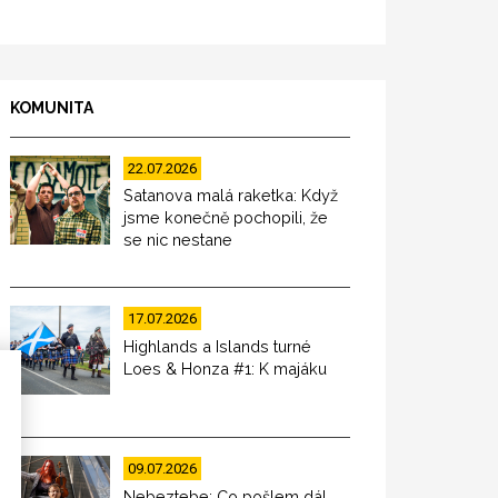
KOMUNITA
22.07.2026
Satanova malá raketka: Když
jsme konečně pochopili, že
se nic nestane
17.07.2026
Highlands a Islands turné
Loes & Honza #1: K majáku
09.07.2026
Nebeztebe: Co pošlem dál