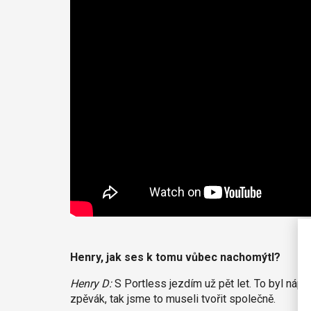
Henry, jak ses k tomu vůbec nachomýtl?
Henry D:
S Portless jezdím už pět let. To byl nápa
zpěvák, tak jsme to museli tvořit společně.