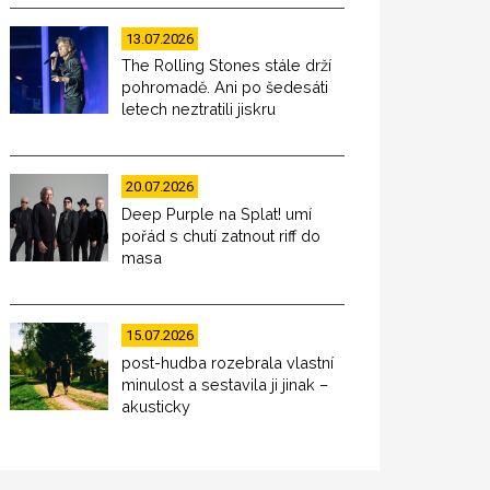
13.07.2026
The Rolling Stones stále drží
pohromadě. Ani po šedesáti
letech neztratili jiskru
20.07.2026
Deep Purple na Splat! umí
pořád s chutí zatnout riff do
masa
15.07.2026
post-hudba rozebrala vlastní
minulost a sestavila ji jinak –
akusticky