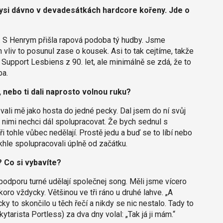
dysi dávno v devadesátkách hardcore kořeny. Jde o
i. S Henrym přišla rapová podoba tý hudby. Jsme
n vliv to posunul zase o kousek. Asi to tak cejtíme, takže
Support Lesbiens z 90. let, ale minimálně se zdá, že to
ba.
, nebo ti dali naprosto volnou ruku?
vali mě jako hosta do jedné pecky. Dal jsem do ní svůj
i s nimi nechci dál spolupracovat. Že bych sednul s
ři tohle vůbec nedělají. Prostě jedu a buď se to líbí nebo
khle spolupracovali úplně od začátku.
? Co si vybavíte?
podporu turné udělají společnej song. Měli jsme vícero
oro vždycky. Většinou ve tři ráno u druhé lahve. „A
 to skončilo u těch řečí a nikdy se nic nestalo. Tady to
tarista Portless) za dva dny volal: „Tak já ji mám.“