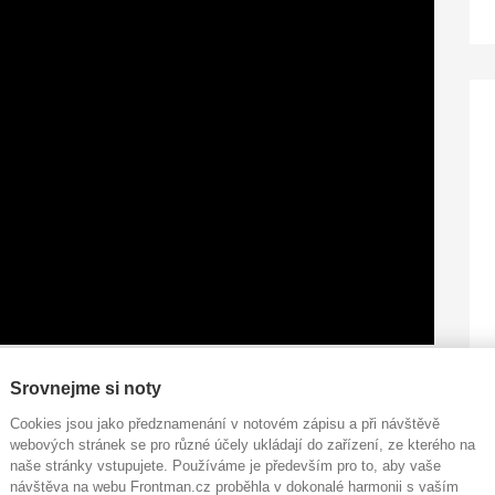
Srovnejme si noty
Cookies jsou jako předznamenání v notovém zápisu a při návštěvě
webových stránek se pro různé účely ukládají do zařízení, ze kterého na
d spíš těch dvou kapel. A když už hraju v tý druhý a jsem
naše stránky vstupujete. Používáme je především pro to, aby vaše
návštěva na webu Frontman.cz proběhla v dokonalé harmonii s vaším