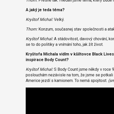
Thom:
Přesně tak. Hledali jsme téma, který bude 
A jaký je teda téma?
Kryštof Michal:
Velký.
Thom:
Konzum, současnej stav společnosti a atak m
Kryštof Michal:
A stádovitost, davový chování, konz
se to do politiky a vnímání toho, jak žít život.
Kryštofa Michala vidím v kšiltovce Black Lives
inspirace Body Count?
Kryštof Michal:
S Body Count jsme někdy v roce 94
poslouchám nezávisle na tom, že jsme se potkali s 
Americe jezdí s kamionem. To nemá spojitost.
(sm