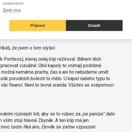
očekáváním.
eméně bručoun a negativista. Ale narodí se mi dítě,
Zjistit více
 a pak už budu jen sluníčko.“ Ale mně to spíš přijde
 Park. Numetal, klip se odehrává před Černínským
o řekl?
Přijmout
Doladit
 říkáš, že jsem o tom slyšel.
Portless), kterej celej klip režíroval. Během těch
zpracovat vizuálně. Obě kapely to vnímají podobně.
erý možná nemáme prachy, čas a ani ho nebudeme umět
lik porodních bolestí to mělo. U kapel našeho typu to
 věc financí. Není to levná sranda. Všichni se svépomocí
áním různejch lidí, aby se to vůbec za „ne peníze“ dalo
ím vším stojí hlavně Zbyněk. A ten klip má jen
 moc často říká ano, člověk se začne vzpouzet.