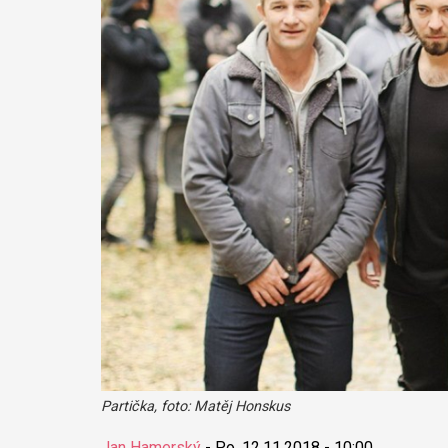
Partička, foto: Matěj Honskus
Jan Hamerský
-
Po, 12.11.2018 - 10:00