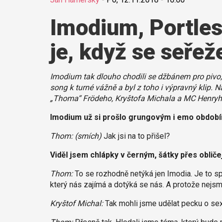
Imodium, Portles
je, když se seřež
Imodium tak dlouho chodili se džbánem pro pivo, 
song k turné vážně a byl z toho i výpravný klip.
„Thoma“ Frödeho, Kryštofa Michala a MC Henryh
Imodium už si prošlo grungovým i emo obdobím
Thom:
(smích)
Jak jsi na to přišel?
Viděl jsem chlápky v černým, šátky přes obličej 
Thom:
To se rozhodně netýká jen Imodia. Je to s
který nás zajímá a dotýká se nás. A protože nejs
Kryštof Michal:
Tak mohli jsme udělat pecku o sexu