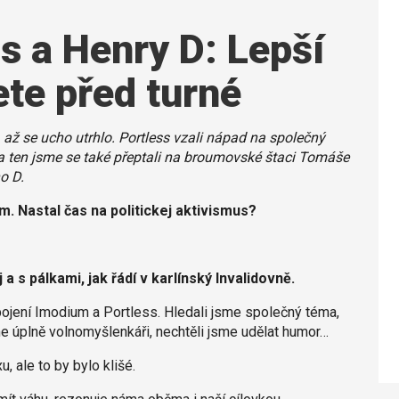
s a Henry D: Lepší
ete před turné
až se ucho utrhlo. Portless vzali nápad na společný
 Na ten jsme se také přeptali na broumovské štaci Tomáše
o D.
. Nastal čas na politickej aktivismus?
a s pálkami, jak řádí v karlínský Invalidovně.
pojení Imodium a Portless. Hledali jsme společný téma,
me úplně volnomyšlenkáři, nechtěli jsme udělat humor…
, ale to by bylo klišé.