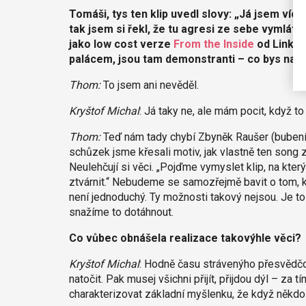
Tomáši, tys ten klip uvedl slovy: „Já jsem víc
tak jsem si řekl, že tu agresi ze sebe vymlátím
jako low cost verze
From the Inside
od Linkin
palácem, jsou tam demonstranti – co bys na t
Thom:
To jsem ani nevěděl.
Kryštof Michal
: Já taky ne, ale mám pocit, když to
Thom:
Teď nám tady chybí Zbyněk Raušer (bubeník 
schůzek jsme křesali motiv, jak vlastně ten song 
Neulehčují si věci. „Pojďme vymyslet klip, na kt
ztvárnit.“ Nebudeme se samozřejmě bavit o tom, ko
není jednoduchý. Ty možnosti takový nejsou. Je to
snažíme to dotáhnout.
Co vůbec obnášela realizace takovýhle věci?
Kryštof Michal
: Hodně času strávenýho přesvědčov
natočit. Pak musej všichni přijít, přijdou dýl – za t
charakterizovat základní myšlenku, že když někdo