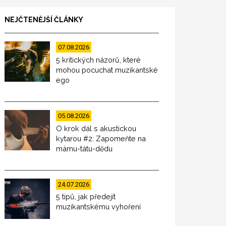
NEJČTENĚJŠÍ ČLÁNKY
07.08.2026
5 kritických názorů, které
mohou pocuchat muzikantské
ego
05.08.2026
O krok dál s akustickou
kytarou #2: Zapomeňte na
mámu-tátu-dědu
24.07.2026
5 tipů, jak předejít
muzikantskému vyhoření