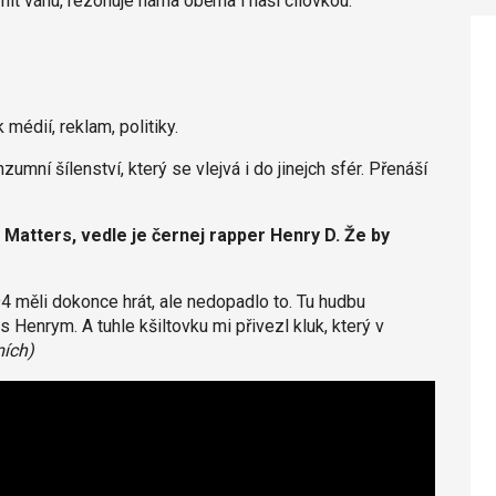
mít váhu, rezonuje náma oběma i naší cílovkou.
édií, reklam, politiky.
umní šílenství, který se vlejvá i do jinejch sfér. Přenáší
 Matters, vedle je černej rapper Henry D. Že by
 měli dokonce hrát, ale nedopadlo to. Tu hudbu
Henrym. A tuhle kšiltovku mi přivezl kluk, který v
ích)